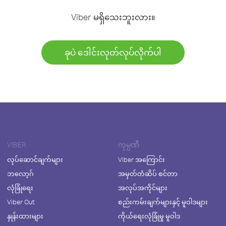
Viber မရှိသေးဘူးလား။
ခုပဲ ဒေါင်းလုတ်လုပ်လိုက်ပါ
VIBER
ကုမ္ပဏီ
လုပ်ဆောင်ချက်များ
Viber အကြောင်း
ဘလော့ဂ်
အမှတ်တံဆိပ် စင်တာ
လုံခြုံရေး
အလုပ်အကိုင်များ
Viber Out
စည်းကမ်းချက်များနှင့် မူဝါဒများ
နှုန်းထားများ
ကိုယ်ရေးလုံခြုံမှု မူဝါဒ