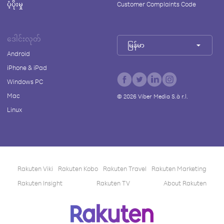
ပံ့ပိုးမှု
Customer Complaints Code
ဒေါင်းလုတ်
မြန်မာ
Android
iPhone & iPad
Windows PC
Mac
©
2026
Viber Media S.à r.l.
Linux
Rakuten Viki
Rakuten Kobo
Rakuten Travel
Rakuten Marketing
Rakuten Insight
Rakuten TV
About Rakuten