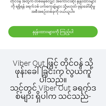
တိုင်ဝန် အတွက် တစ်မိနစ်လျှင် အကောင်းဆုံး နှုန်းထားများ
ကို ရရှိရန် ခရက်ဒစ် ပက်ကေ့ချ်များ သို့မဟုတ် ဖုန်းခေါ်ဆိုမှု
အစီအစဉ်တစ်ခုကို ဝယ်ယူပါ။
နှုန်းထားများကို ကြည့်ပါ
Viber Out ဖြင့် တိုင်ဝန် သို့
ဖုန်းခေါ်ခြင်းက လွယ်ကူ
ပါသည်။
သင့်တွင် Viber Out ခရက်ဒ
စ်များ ရှိပါက သင်သည်-