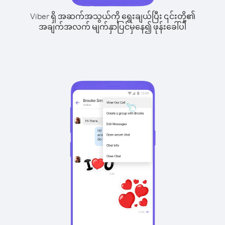
Viber ရှိ အဆက်အသွယ်ကို ရွေးချယ်ပြီး ၎င်းတို့၏
အချက်အလက် မျက်နှာပြင်မှနေ၍ ဖုန်းခေါ်ပါ