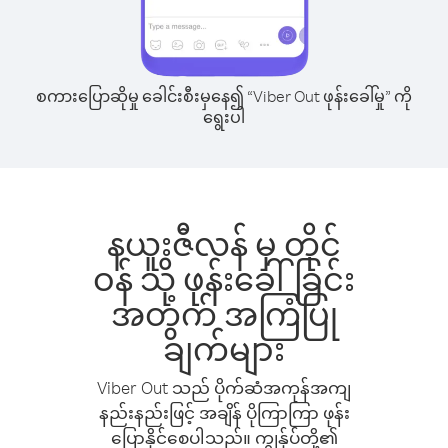
စကားပြောဆိုမှု ခေါင်းစီးမှနေ၍ “Viber Out ဖုန်းခေါ်မှု” ကို
ရွေးပါ
နယူးဇီလန် မှ တိုင်
ဝန် သို့ ဖုန်းခေါ်ခြင်း
အတွက် အကြံပြု
ချက်များ
Viber Out သည် ပိုက်ဆံအကုန်အကျ
နည်းနည်းဖြင့် အချိန် ပိုကြာကြာ ဖုန်း
ပြောနိုင်စေပါသည်။ ကျွန်ုပ်တို့၏