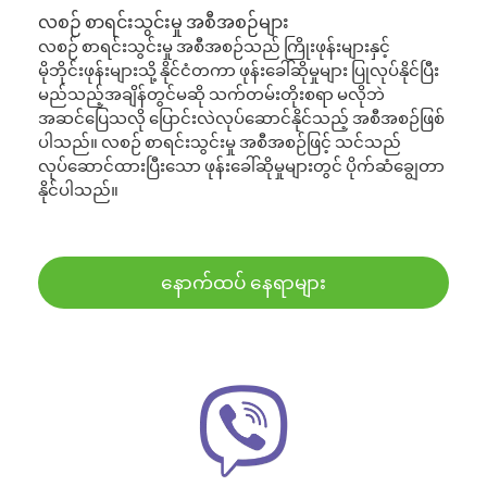
လစဉ် စာရင်းသွင်းမှု အစီအစဉ်များ
လစဉ် စာရင်းသွင်းမှု အစီအစဉ်သည် ကြိုးဖုန်းများနှင့်
မိုဘိုင်းဖုန်းများသို့ နိုင်ငံတကာ ဖုန်းခေါ်ဆိုမှုများ ပြုလုပ်နိုင်ပြီး
မည်သည့်အချိန်တွင်မဆို သက်တမ်းတိုးစရာ မလိုဘဲ
အဆင်ပြေသလို ပြောင်းလဲလုပ်ဆောင်နိုင်သည့် အစီအစဉ်ဖြစ်
ပါသည်။ လစဉ် စာရင်းသွင်းမှု အစီအစဉ်ဖြင့် သင်သည်
လုပ်ဆောင်ထားပြီးသော ဖုန်းခေါ်ဆိုမှုများတွင် ပိုက်ဆံချွေတာ
နိုင်ပါသည်။
နောက်ထပ် နေရာများ