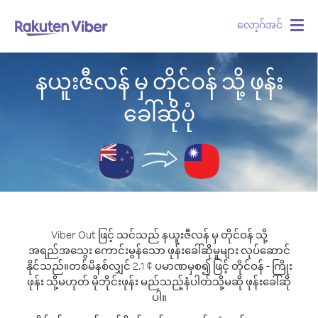
လော့ဂ်အင်
Togg
navig
နယူးဇီလန် မှ တိုင်ဝန် သို့ ဖုန်း
ခေါ်ဆိုပုံ
Viber Out ဖြင့် သင်သည် နယူးဇီလန် မှ တိုင်ဝန် သို့
အရည်အသွေး ကောင်းမွန်သော ဖုန်းခေါ်ဆိုမှုများ လုပ်ဆောင်
နိုင်သည်။
တစ်မိနစ်လျှင် 2.1 ¢ ပမာဏမှစ၍ ဖြင့် တိုင်ဝန် - ကြိုး
ဖုန်း သို့မဟုတ် မိုဘိုင်းဖုန်း မည်သည့်နံပါတ်သို့မဆို ဖုန်းခေါ်ဆို
ပါ။