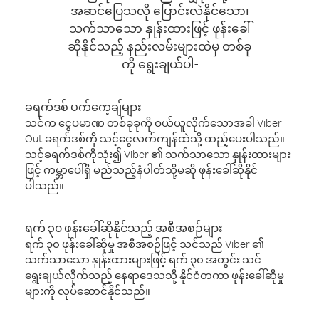
အဆင်ပြေသလို ပြောင်းလဲနိုင်သော၊
သက်သာသော နှုန်းထားဖြင့် ဖုန်းခေါ်
ဆိုနိုင်သည့် နည်းလမ်းများထဲမှ တစ်ခု
ကို ရွေးချယ်ပါ-
ခရက်ဒစ် ပက်ကေ့ချ်များ
သင်က ငွေပမာဏ တစ်ခုခုကို ဝယ်ယူလိုက်သောအခါ Viber
Out ခရက်ဒစ်ကို သင့်ငွေလက်ကျန်ထဲသို့ ထည့်ပေးပါသည်။
သင့်ခရက်ဒစ်ကိုသုံး၍ Viber ၏ သက်သာသော နှုန်းထားများ
ဖြင့် ကမ္ဘာပေါ်ရှိ မည်သည့်နံပါတ်သို့မဆို ဖုန်းခေါ်ဆိုနိုင်
ပါသည်။
ရက် ၃၀ ဖုန်းခေါ်ဆိုနိုင်သည့် အစီအစဉ်များ
ရက် ၃၀ ဖုန်းခေါ်ဆိုမှု အစီအစဉ်ဖြင့် သင်သည် Viber ၏
သက်သာသော နှုန်းထားများဖြင့် ရက် ၃၀ အတွင်း သင်
ရွေးချယ်လိုက်သည့် နေရာဒေသသို့ နိုင်ငံတကာ ဖုန်းခေါ်ဆိုမှု
များကို လုပ်ဆောင်နိုင်သည်။