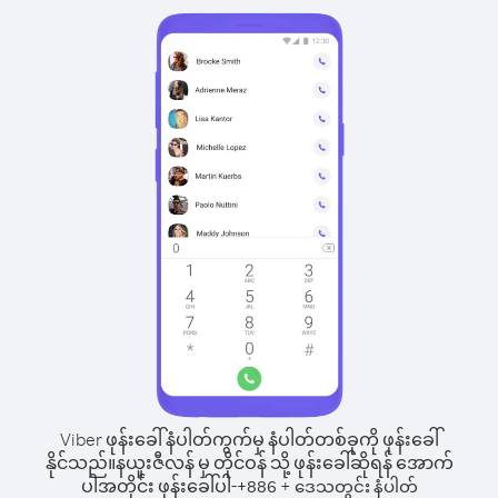
Viber ဖုန်းခေါ်နံပါတ်ကွက်မှ နံပါတ်တစ်ခုကို ဖုန်းခေါ်
နိုင်သည်။
နယူးဇီလန် မှ တိုင်ဝန် သို့ ဖုန်းခေါ်ဆိုရန် အောက်
ပါအတိုင်း ဖုန်းခေါ်ပါ-
+
+
886
ဒေသတွင်း နံပါတ်