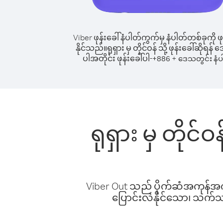
Viber ဖုန်းခေါ်နံပါတ်ကွက်မှ နံပါတ်တစ်ခုကို ဖု
နိုင်သည်။
ရုရှား မှ တိုင်ဝန် သို့ ဖုန်းခေါ်ဆိုရန်
ပါအတိုင်း ဖုန်းခေါ်ပါ-
+
+
886
ဒေသတွင်း နံပ
ရုရှား မှ တိုင
Viber Out သည် ပိုက်ဆံအကုန်အကျ 
ပြောင်းလဲနိုင်သော၊ သက်သာသ