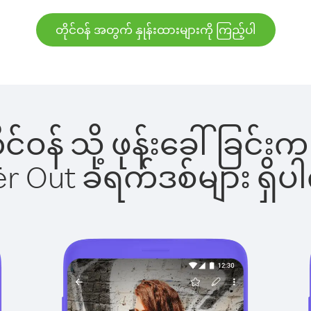
တိုင်ဝန် အတွက် နှုန်းထားများကို ကြည့်ပါ
တိုင်ဝန် သို့ ဖုန်းခေါ်ခြ
ber Out ခရက်ဒစ်များ ရှ