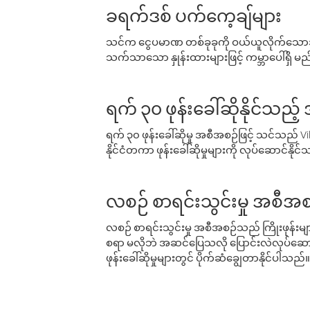
ခရက်ဒစ် ပက်ကေ့ချ်များ
သင်က ငွေပမာဏ တစ်ခုခုကို ဝယ်ယူလိုက်သောအခ
သက်သာသော နှုန်းထားများဖြင့် ကမ္ဘာပေါ်ရှိ မည်သ
ရက် ၃၀ ဖုန်းခေါ်ဆိုနိုင်သည့
ရက် ၃၀ ဖုန်းခေါ်ဆိုမှု အစီအစဉ်ဖြင့် သင်သည
နိုင်ငံတကာ ဖုန်းခေါ်ဆိုမှုများကို လုပ်ဆောင်နိုင
လစဉ် စာရင်းသွင်းမှု အစီအစ
လစဉ် စာရင်းသွင်းမှု အစီအစဉ်သည် ကြိုးဖုန်းများနှင
စရာ မလိုဘဲ အဆင်ပြေသလို ပြောင်းလဲလုပ်ဆောင
ဖုန်းခေါ်ဆိုမှုများတွင် ပိုက်ဆံချွေတာနိုင်ပါသည်။