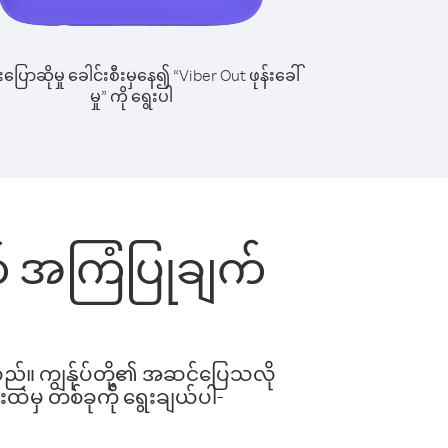
ြောဆိုမှု ခေါင်းစီးမှနေ၍ “Viber Out ဖုန်းခေါ်
မှု” ကို ရွေးပါ
ွက် အကြံပြုချက်
ါသည်။ ကျွန်ုပ်တို့၏ အဆင်ပြေသလို
းထဲမှ တစ်ခုကို ရွေးချယ်ပါ-