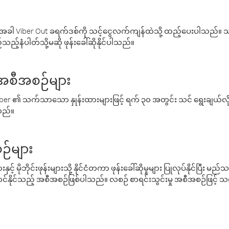
ါ Viber Out ခရက်ဒစ်ကို သင့်ငွေလက်ကျန်ထဲသို့ ထည့်ပေးပါသည်။ သင
ည့်နံပါတ်သို့မဆို ဖုန်းခေါ်ဆိုနိုင်ပါသည်။
် အစီအစဉ်များ
် Viber ၏ သက်သာသော နှုန်းထားများဖြင့် ရက် ၃၀ အတွင်း သင် ရွေးချယ်
်သည်။
ဉ်များ
့် မိုဘိုင်းဖုန်းများသို့ နိုင်ငံတကာ ဖုန်းခေါ်ဆိုမှုများ ပြုလုပ်နိုင်ပြီး
်နိုင်သည့် အစီအစဉ်ဖြစ်ပါသည်။ လစဉ် စာရင်းသွင်းမှု အစီအစဉ်ဖြင့်