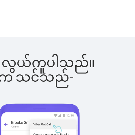
င်းက လွယ်ကူပါသည်။
ိပါက သင်သည်-