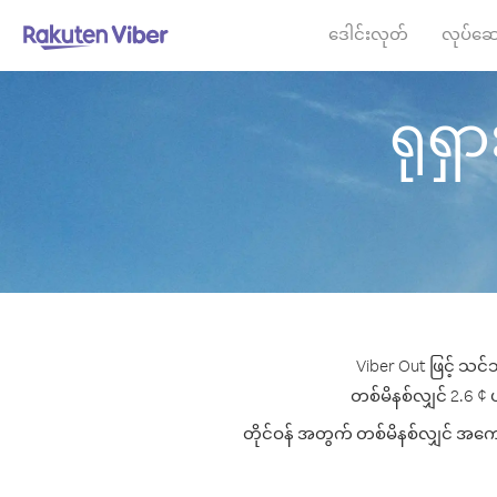
ဒေါင်းလုတ်
လုပ်ဆေ
ရုရှာ
Viber Out ဖြင့် သင်
တစ်မိနစ်လျှင် 2.6 ¢ ပမ
တိုင်ဝန် အတွက် တစ်မိနစ်လျှင် အကောင