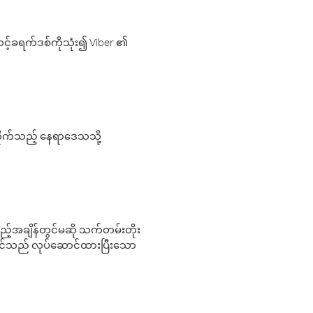
့်ခရက်ဒစ်ကိုသုံး၍ Viber ၏
လိုက်သည့် နေရာဒေသသို့
 မည်သည့်အချိန်တွင်မဆို သက်တမ်းတိုး
 သင်သည် လုပ်ဆောင်ထားပြီးသော