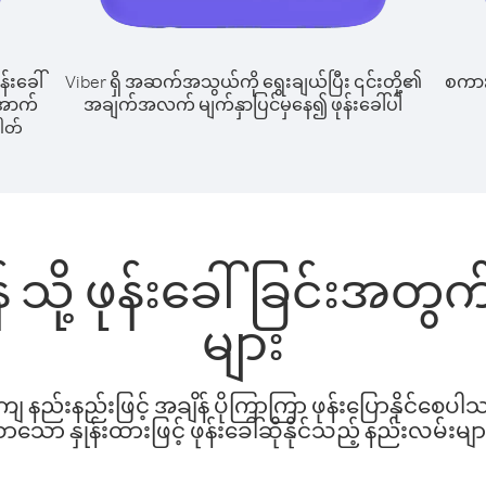
န်းခေါ်
Viber ရှိ အဆက်အသွယ်ကို ရွေးချယ်ပြီး ၎င်းတို့၏
စကားပ
 အောက်
အချက်အလက် မျက်နှာပြင်မှနေ၍ ဖုန်းခေါ်ပါ
ါတ်
်ဝန် သို့ ဖုန်းခေါ်ခြင်းအတ
များ
နည်းနည်းဖြင့် အချိန် ပိုကြာကြာ ဖုန်းပြောနိုင်စေပ
ော နှုန်းထားဖြင့် ဖုန်းခေါ်ဆိုနိုင်သည့် နည်းလမ်းမျာ