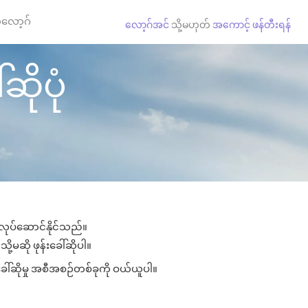
လော့ဂ်
လော့ဂ်အင်
သို့မဟုတ်
အကောင့် ဖန်တီးရန်
ဆိုပုံ
း လုပ်ဆောင်နိုင်သည်။
ို့မဆို ဖုန်းခေါ်ဆိုပါ။
ခေါ်ဆိုမှု အစီအစဉ်တစ်ခုကို ဝယ်ယူပါ။