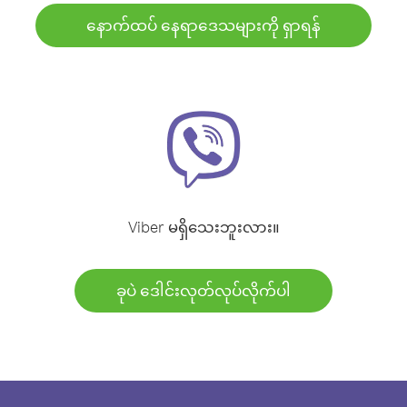
နောက်ထပ် နေရာဒေသများကို ရှာရန်
Viber မရှိသေးဘူးလား။
ခုပဲ ဒေါင်းလုတ်လုပ်လိုက်ပါ