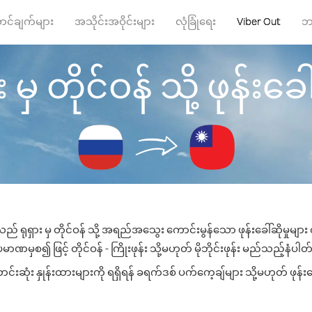
ာင်ချက်များ
အသိုင်းအဝိုင်းများ
လုံခြုံရေး
Viber Out
ဘ
း မှ တိုင်ဝန် သို့ ဖုန်းခေါ်
သည် ရုရှား မှ တိုင်ဝန် သို့ အရည်အသွေး ကောင်းမွန်သော ဖုန်းခေါ်ဆိုမှုမျာ
ာဏမှစ၍ ဖြင့် တိုင်ဝန် - ကြိုးဖုန်း သို့မဟုတ် မိုဘိုင်းဖုန်း မည်သည့်နံပါတ်သ
်းဆုံး နှုန်းထားများကို ရရှိရန် ခရက်ဒစ် ပက်ကေ့ချ်များ သို့မဟုတ် ဖုန်း