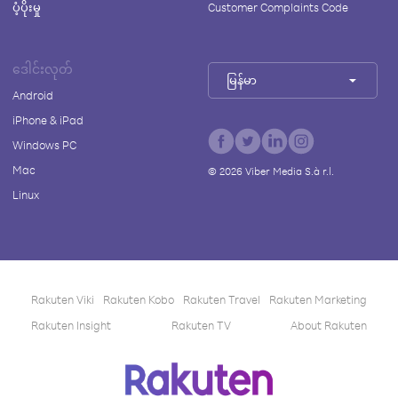
ပံ့ပိုးမှု
Customer Complaints Code
ဒေါင်းလုတ်
မြန်မာ
Android
iPhone & iPad
Windows PC
Mac
©
2026
Viber Media S.à r.l.
Linux
Rakuten Viki
Rakuten Kobo
Rakuten Travel
Rakuten Marketing
Rakuten Insight
Rakuten TV
About Rakuten