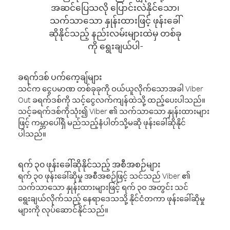
အဆင်ပြေသလို ပြောင်းလဲနိုင်သော၊
သက်သာသော နှုန်းထားဖြင့် ဖုန်းခေါ်
ဆိုနိုင်သည့် နည်းလမ်းများထဲမှ တစ်ခု
ကို ရွေးချယ်ပါ-
ခရက်ဒစ် ပက်ကေ့ချ်များ
သင်က ငွေပမာဏ တစ်ခုခုကို ဝယ်ယူလိုက်သောအခါ Viber
Out ခရက်ဒစ်ကို သင့်ငွေလက်ကျန်ထဲသို့ ထည့်ပေးပါသည်။
သင့်ခရက်ဒစ်ကိုသုံး၍ Viber ၏ သက်သာသော နှုန်းထားများ
ဖြင့် ကမ္ဘာပေါ်ရှိ မည်သည့်နံပါတ်သို့မဆို ဖုန်းခေါ်ဆိုနိုင်
ပါသည်။
ရက် ၃၀ ဖုန်းခေါ်ဆိုနိုင်သည့် အစီအစဉ်များ
ရက် ၃၀ ဖုန်းခေါ်ဆိုမှု အစီအစဉ်ဖြင့် သင်သည် Viber ၏
သက်သာသော နှုန်းထားများဖြင့် ရက် ၃၀ အတွင်း သင်
ရွေးချယ်လိုက်သည့် နေရာဒေသသို့ နိုင်ငံတကာ ဖုန်းခေါ်ဆိုမှု
များကို လုပ်ဆောင်နိုင်သည်။