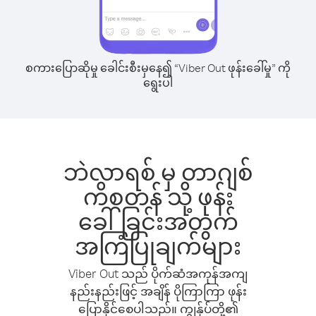
စကားပြောဆိုမှု ခေါင်းစီးမှနေ၍ “Viber Out ဖုန်းခေါ်မှု” ကို
ရွေးပါ
ဘဲလာရစ် မှ တာဂျစ်
ကိစတန် သို့ ဖုန်း
ခေါ်ခြင်းအတွက်
အကြံပြုချက်များ
Viber Out သည် ပိုက်ဆံအကုန်အကျ
နည်းနည်းဖြင့် အချိန် ပိုကြာကြာ ဖုန်း
ပြောနိုင်စေပါသည်။ ကျွန်ုပ်တို့၏