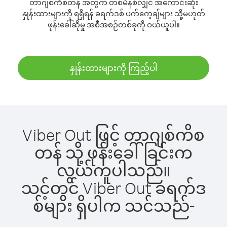
တာဂျစ်ကိစတန် အတွက် တစ်မိနစ်လျှင် အကောင်းဆုံး
နှုန်းထားများကို ရရှိရန် ခရက်ဒစ် ပက်ကေ့ချ်များ သို့မဟုတ်
ဖုန်းခေါ်ဆိုမှု အစီအစဉ်တစ်ခုကို ဝယ်ယူပါ။
နှုန်းထားများကို ကြည့်ပါ
Viber Out ဖြင့် တာဂျစ်ကိစ
တန် သို့ ဖုန်းခေါ်ခြင်းက
လွယ်ကူပါသည်။
သင့်တွင် Viber Out ခရက်ဒ
စ်များ ရှိပါက သင်သည်-