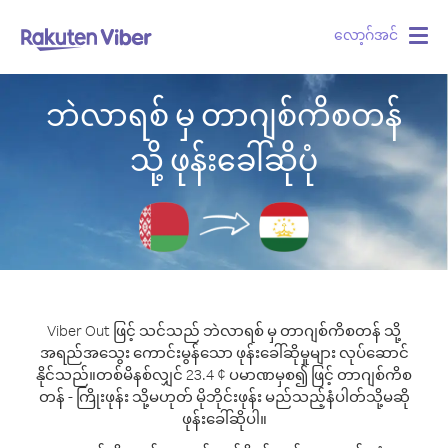
လော့ဂ်အင်
Togg
navig
ဘဲလာရစ် မှ တာဂျစ်ကိစတန်
သို့ ဖုန်းခေါ်ဆိုပုံ
Viber Out ဖြင့် သင်သည် ဘဲလာရစ် မှ တာဂျစ်ကိစတန် သို့
အရည်အသွေး ကောင်းမွန်သော ဖုန်းခေါ်ဆိုမှုများ လုပ်ဆောင်
နိုင်သည်။
တစ်မိနစ်လျှင် 23.4 ¢ ပမာဏမှစ၍ ဖြင့် တာဂျစ်ကိစ
တန် - ကြိုးဖုန်း သို့မဟုတ် မိုဘိုင်းဖုန်း မည်သည့်နံပါတ်သို့မဆို
ဖုန်းခေါ်ဆိုပါ။