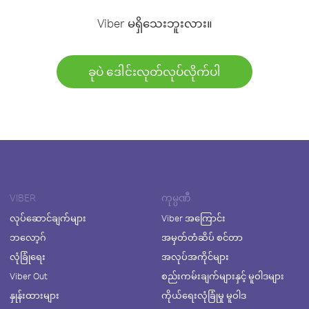
Viber မရှိသေးဘူးလား။
ခုပဲ ဒေါင်းလုတ်လုပ်လိုက်ပါ
VIBER
ကုမ္ပဏီ
လုပ်ဆောင်ချက်များ
Viber အကြောင်း
ဘလော့ဂ်
အမှတ်တံဆိပ် စင်တာ
လုံခြုံရေး
အလုပ်အကိုင်များ
Viber Out
စည်းကမ်းချက်များနှင့် မူဝါဒများ
နှုန်းထားများ
ကိုယ်ရေးလုံခြုံမှု မူဝါဒ