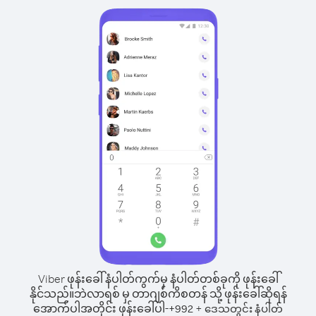
Viber ဖုန်းခေါ်နံပါတ်ကွက်မှ နံပါတ်တစ်ခုကို ဖုန်းခေါ်
နိုင်သည်။
ဘဲလာရစ် မှ တာဂျစ်ကိစတန် သို့ ဖုန်းခေါ်ဆိုရန်
အောက်ပါအတိုင်း ဖုန်းခေါ်ပါ-
+
+
992
ဒေသတွင်း နံပါတ်