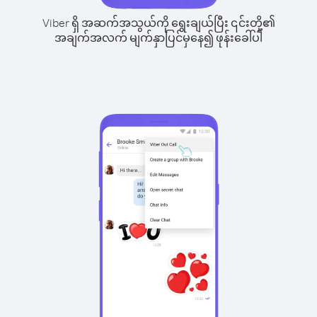
Viber ရှိ အဆက်အသွယ်ကို ရွေးချယ်ပြီး ၎င်းတို့၏
အချက်အလက် မျက်နှာပြင်မှနေ၍ ဖုန်းခေါ်ပါ