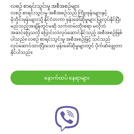
လစဉ် စာရင်းသွင်းမှု အစီအစဉ်များ
လစဉ် စာရင်းသွင်းမှု အစီအစဉ်သည် ကြိုးဖုန်းများနှင့်
မိုဘိုင်းဖုန်းများသို့ နိုင်ငံတကာ ဖုန်းခေါ်ဆိုမှုများ ပြုလုပ်နိုင်ပြီး
မည်သည့်အချိန်တွင်မဆို သက်တမ်းတိုးစရာ မလိုဘဲ
အဆင်ပြေသလို ပြောင်းလဲလုပ်ဆောင်နိုင်သည့် အစီအစဉ်ဖြစ်
ပါသည်။ လစဉ် စာရင်းသွင်းမှု အစီအစဉ်ဖြင့် သင်သည်
လုပ်ဆောင်ထားပြီးသော ဖုန်းခေါ်ဆိုမှုများတွင် ပိုက်ဆံချွေတာ
နိုင်ပါသည်။
နောက်ထပ် နေရာများ