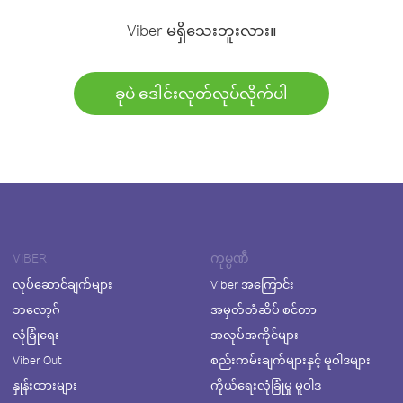
Viber မရှိသေးဘူးလား။
ခုပဲ ဒေါင်းလုတ်လုပ်လိုက်ပါ
VIBER
ကုမ္ပဏီ
လုပ်ဆောင်ချက်များ
Viber အကြောင်း
ဘလော့ဂ်
အမှတ်တံဆိပ် စင်တာ
လုံခြုံရေး
အလုပ်အကိုင်များ
Viber Out
စည်းကမ်းချက်များနှင့် မူဝါဒများ
နှုန်းထားများ
ကိုယ်ရေးလုံခြုံမှု မူဝါဒ