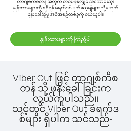
တာဂျစ်ကိစတန် အတွက် တစ်မိနစ်လျှင် အကောင်းဆုံး
နှုန်းထားများကို ရရှိရန် ခရက်ဒစ် ပက်ကေ့ချ်များ သို့မဟုတ်
ဖုန်းခေါ်ဆိုမှု အစီအစဉ်တစ်ခုကို ဝယ်ယူပါ။
နှုန်းထားများကို ကြည့်ပါ
Viber Out ဖြင့် တာဂျစ်ကိစ
တန် သို့ ဖုန်းခေါ်ခြင်းက
လွယ်ကူပါသည်။
သင့်တွင် Viber Out ခရက်ဒ
စ်များ ရှိပါက သင်သည်-