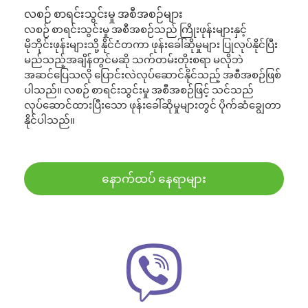
လစဉ် စာရင်းသွင်းမှု အစီအစဉ်များ
လစဉ် စာရင်းသွင်းမှု အစီအစဉ်သည် ကြိုးဖုန်းများနှင့်
မိုဘိုင်းဖုန်းများသို့ နိုင်ငံတကာ ဖုန်းခေါ်ဆိုမှုများ ပြုလုပ်နိုင်ပြီး
မည်သည့်အချိန်တွင်မဆို သက်တမ်းတိုးစရာ မလိုဘဲ
အဆင်ပြေသလို ပြောင်းလဲလုပ်ဆောင်နိုင်သည့် အစီအစဉ်ဖြစ်
ပါသည်။ လစဉ် စာရင်းသွင်းမှု အစီအစဉ်ဖြင့် သင်သည်
လုပ်ဆောင်ထားပြီးသော ဖုန်းခေါ်ဆိုမှုများတွင် ပိုက်ဆံချွေတာ
နိုင်ပါသည်။
နောက်ထပ် နေရာများ