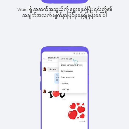
Viber ရှိ အဆက်အသွယ်ကို ရွေးချယ်ပြီး ၎င်းတို့၏
အချက်အလက် မျက်နှာပြင်မှနေ၍ ဖုန်းခေါ်ပါ