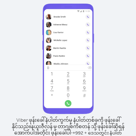
Viber ဖုန်းခေါ်နံပါတ်ကွက်မှ နံပါတ်တစ်ခုကို ဖုန်းခေါ်
နိုင်သည်။
နယူးဇီလန် မှ တာဂျစ်ကိစတန် သို့ ဖုန်းခေါ်ဆိုရန်
အောက်ပါအတိုင်း ဖုန်းခေါ်ပါ-
+
+
992
ဒေသတွင်း နံပါတ်