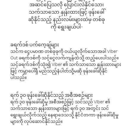
အဆင်ပြေသလို ပြောင်းလဲနိုင်သော၊
သက်သာသော နှုန်းထားဖြင့် ဖုန်းခေါ်
ဆိုနိုင်သည့် နည်းလမ်းများထဲမှ တစ်ခု
ကို ရွေးချယ်ပါ-
ခရက်ဒစ် ပက်ကေ့ချ်များ
သင်က ငွေပမာဏ တစ်ခုခုကို ဝယ်ယူလိုက်သောအခါ Viber
Out ခရက်ဒစ်ကို သင့်ငွေလက်ကျန်ထဲသို့ ထည့်ပေးပါသည်။
သင့်ခရက်ဒစ်ကိုသုံး၍ Viber ၏ သက်သာသော နှုန်းထားများ
ဖြင့် ကမ္ဘာပေါ်ရှိ မည်သည့်နံပါတ်သို့မဆို ဖုန်းခေါ်ဆိုနိုင်
ပါသည်။
ရက် ၃၀ ဖုန်းခေါ်ဆိုနိုင်သည့် အစီအစဉ်များ
ရက် ၃၀ ဖုန်းခေါ်ဆိုမှု အစီအစဉ်ဖြင့် သင်သည် Viber ၏
သက်သာသော နှုန်းထားများဖြင့် ရက် ၃၀ အတွင်း သင်
ရွေးချယ်လိုက်သည့် နေရာဒေသသို့ နိုင်ငံတကာ ဖုန်းခေါ်ဆိုမှု
များကို လုပ်ဆောင်နိုင်သည်။