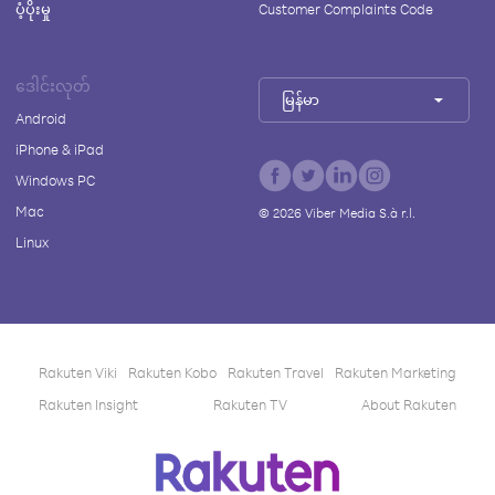
ပံ့ပိုးမှု
Customer Complaints Code
ဒေါင်းလုတ်
မြန်မာ
Android
iPhone & iPad
Windows PC
Mac
©
2026
Viber Media S.à r.l.
Linux
Rakuten Viki
Rakuten Kobo
Rakuten Travel
Rakuten Marketing
Rakuten Insight
Rakuten TV
About Rakuten