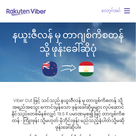
လော့ဂ်အင်
Togg
navig
နယူးဇီလန် မှ တာဂျစ်ကိစတန်
သို့ ဖုန်းခေါ်ဆိုပုံ
Viber Out ဖြင့် သင်သည် နယူးဇီလန် မှ တာဂျစ်ကိစတန် သို့
အရည်အသွေး ကောင်းမွန်သော ဖုန်းခေါ်ဆိုမှုများ လုပ်ဆောင်
နိုင်သည်။
တစ်မိနစ်လျှင် 19.5 ¢ ပမာဏမှစ၍ ဖြင့် တာဂျစ်ကိစ
တန် - ကြိုးဖုန်း သို့မဟုတ် မိုဘိုင်းဖုန်း မည်သည့်နံပါတ်သို့မဆို
ဖုန်းခေါ်ဆိုပါ။