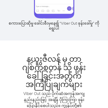
စကားပြောဆိုမှု ခေါင်းစီးမှနေ၍ “Viber Out ဖုန်းခေါ်မှု” ကို
ရွေးပါ
နယူးဇီလန် မှ တာ
ဂျစ်ကိစတန် သို့ ဖုန်း
ခေါ်ခြင်းအတွက်
အကြံပြုချက်များ
Viber Out သည် ပိုက်ဆံအကုန်အကျ
နည်းနည်းဖြင့် အချိန် ပိုကြာကြာ ဖုန်း
ပြောနိုင်စေပါသည်။ ကျွန်ုပ်တို့၏