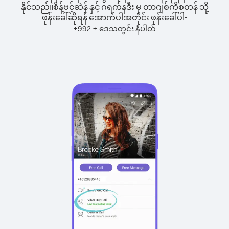
နိုင်သည်။
စိန့်ဗင့်ဆဲန် နှင့် ဂရက်နဒီး မှ တာဂျစ်ကိစတန် သို့
ဖုန်းခေါ်ဆိုရန် အောက်ပါအတိုင်း ဖုန်းခေါ်ပါ-
+
+
992
ဒေသတွင်း နံပါတ်