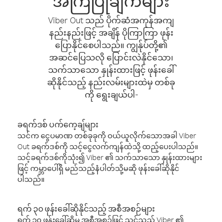
အကြံပြုချက်များ
Viber Out သည် ပိုက်ဆံအကုန်အကျ
နည်းနည်းဖြင့် အချိန် ပိုကြာကြာ ဖုန်း
ပြောနိုင်စေပါသည်။ ကျွန်ုပ်တို့၏
အဆင်ပြေသလို ပြောင်းလဲနိုင်သော၊
သက်သာသော နှုန်းထားဖြင့် ဖုန်းခေါ်
ဆိုနိုင်သည့် နည်းလမ်းများထဲမှ တစ်ခု
ကို ရွေးချယ်ပါ-
ခရက်ဒစ် ပက်ကေ့ချ်များ
သင်က ငွေပမာဏ တစ်ခုခုကို ဝယ်ယူလိုက်သောအခါ Viber
Out ခရက်ဒစ်ကို သင့်ငွေလက်ကျန်ထဲသို့ ထည့်ပေးပါသည်။
သင့်ခရက်ဒစ်ကိုသုံး၍ Viber ၏ သက်သာသော နှုန်းထားများ
ဖြင့် ကမ္ဘာပေါ်ရှိ မည်သည့်နံပါတ်သို့မဆို ဖုန်းခေါ်ဆိုနိုင်
ပါသည်။
ရက် ၃၀ ဖုန်းခေါ်ဆိုနိုင်သည့် အစီအစဉ်များ
ရက် ၃၀ ဖုန်းခေါ်ဆိုမှု အစီအစဉ်ဖြင့် သင်သည် Viber ၏