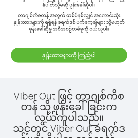
နံပါတ်သို့မဆို ဖုန်းခေါ်ဆိုပါ။
တာဂျစ်ကိစတန် အတွက် တစ်မိနစ်လျှင် အကောင်းဆုံး
နှုန်းထားများကို ရရှိရန် ခရက်ဒစ် ပက်ကေ့ချ်များ သို့မဟုတ်
ဖုန်းခေါ်ဆိုမှု အစီအစဉ်တစ်ခုကို ဝယ်ယူပါ။
နှုန်းထားများကို ကြည့်ပါ
Viber Out ဖြင့် တာဂျစ်ကိစ
တန် သို့ ဖုန်းခေါ်ခြင်းက
လွယ်ကူပါသည်။
သင့်တွင် Viber Out ခရက်ဒ