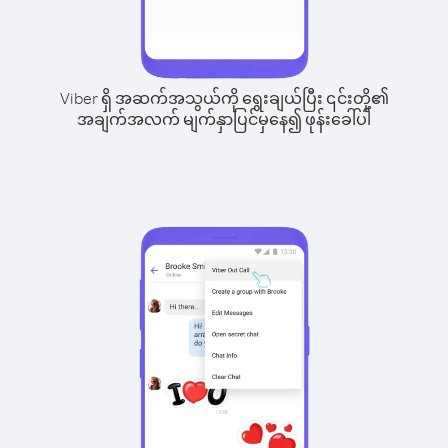
Viber ရှိ အဆက်အသွယ်ကို ရွေးချယ်ပြီး ၎င်းတို့၏
အချက်အလက် မျက်နှာပြင်မှနေ၍ ဖုန်းခေါ်ပါ