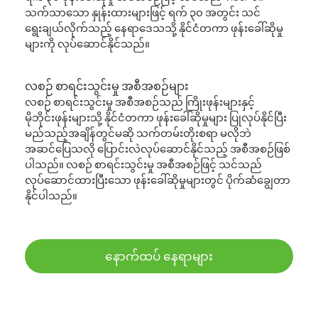
သက်သာသော နှုန်းထားများဖြင့် ရက် ၃၀ အတွင်း သင်
ရွေးချယ်လိုက်သည့် နေရာဒေသသို့ နိုင်ငံတကာ ဖုန်းခေါ်ဆိုမှု
များကို လုပ်ဆောင်နိုင်သည်။
လစဉ် စာရင်းသွင်းမှု အစီအစဉ်များ
လစဉ် စာရင်းသွင်းမှု အစီအစဉ်သည် ကြိုးဖုန်းများနှင့်
မိုဘိုင်းဖုန်းများသို့ နိုင်ငံတကာ ဖုန်းခေါ်ဆိုမှုများ ပြုလုပ်နိုင်ပြီး
မည်သည့်အချိန်တွင်မဆို သက်တမ်းတိုးစရာ မလိုဘဲ
အဆင်ပြေသလို ပြောင်းလဲလုပ်ဆောင်နိုင်သည့် အစီအစဉ်ဖြစ်
ပါသည်။ လစဉ် စာရင်းသွင်းမှု အစီအစဉ်ဖြင့် သင်သည်
လုပ်ဆောင်ထားပြီးသော ဖုန်းခေါ်ဆိုမှုများတွင် ပိုက်ဆံချွေတာ
နိုင်ပါသည်။
နောက်ထပ် နေရာများ