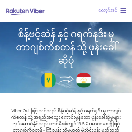
လော့ဂ်အင်
Togg
navig
စိန့်ဗင့်ဆဲန် နှင့် ဂရက်နဒီး မှ
တာဂျစ်ကိစတန် သို့ ဖုန်းခေါ်
ဆိုပုံ
Viber Out ဖြင့် သင်သည် စိန့်ဗင့်ဆဲန် နှင့် ဂရက်နဒီး မှ တာဂျစ်
ကိစတန် သို့ အရည်အသွေး ကောင်းမွန်သော ဖုန်းခေါ်ဆိုမှုများ
လုပ်ဆောင်နိုင်သည်။
တစ်မိနစ်လျှင် 19.5 ¢ ပမာဏမှစ၍ ဖြင့်
တာဂျစ်ကိစတန် - ကြိုးဖုန်း သို့မဟုတ် မိုဘိုင်းဖုန်း မည်သည့်