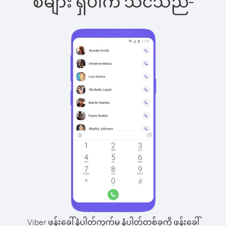
စ်များ ရှိပါက သင်သည်-
Viber ဖုန်းခေါ်နံပါတ်ကွက်မှ နံပါတ်တစ်ခုကို ဖုန်းခေါ်