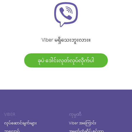
Viber မရှိသေးဘူးလား။
ခုပဲ ဒေါင်းလုတ်လုပ်လိုက်ပါ
VIBER
ကုမ္ပဏီ
လုပ်ဆောင်ချက်များ
Viber အကြောင်း
ဘလော့ဂ်
အမှတ်တံဆိပ် စင်တာ