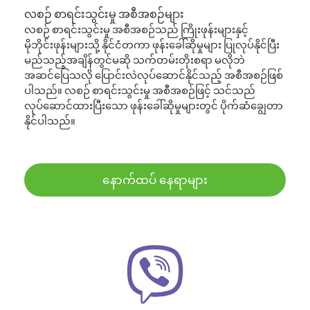
လစဉ် စာရင်းသွင်းမှု အစီအစဉ်များ
လစဉ် စာရင်းသွင်းမှု အစီအစဉ်သည် ကြိုးဖုန်းများနှင့်
မိုဘိုင်းဖုန်းများသို့ နိုင်ငံတကာ ဖုန်းခေါ်ဆိုမှုများ ပြုလုပ်နိုင်ပြီး
မည်သည့်အချိန်တွင်မဆို သက်တမ်းတိုးစရာ မလိုဘဲ
အဆင်ပြေသလို ပြောင်းလဲလုပ်ဆောင်နိုင်သည့် အစီအစဉ်ဖြစ်
ပါသည်။ လစဉ် စာရင်းသွင်းမှု အစီအစဉ်ဖြင့် သင်သည်
လုပ်ဆောင်ထားပြီးသော ဖုန်းခေါ်ဆိုမှုများတွင် ပိုက်ဆံချွေတာ
နိုင်ပါသည်။
နောက်ထပ် နေရာများ