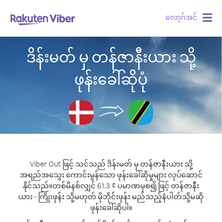
လော့ဂ်အင်
Togg
navig
ဒိန်းမတ် မှ တန်ဇာနီးယား သို့
ဖုန်းခေါ်ဆိုပုံ
Viber Out ဖြင့် သင်သည် ဒိန်းမတ် မှ တန်ဇာနီးယား သို့
အရည်အသွေး ကောင်းမွန်သော ဖုန်းခေါ်ဆိုမှုများ လုပ်ဆောင်
နိုင်သည်။
တစ်မိနစ်လျှင် 61.3 ¢ ပမာဏမှစ၍ ဖြင့် တန်ဇာနီး
ယား - ကြိုးဖုန်း သို့မဟုတ် မိုဘိုင်းဖုန်း မည်သည့်နံပါတ်သို့မဆို
ဖုန်းခေါ်ဆိုပါ။