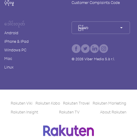
ပံ့ပိုးမှု
Customer Complaints Code
ဒေါင်းလုတ်
မြန်မာ
Android
iPhone & iPad
Windows PC
Mac
©
2026
Viber Media S.à r.l.
Linux
Rakuten Viki
Rakuten Kobo
Rakuten Travel
Rakuten Marketing
Rakuten Insight
Rakuten TV
About Rakuten