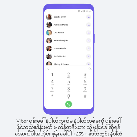
Viber ဖုန်းခေါ်နံပါတ်ကွက်မှ နံပါတ်တစ်ခုကို ဖုန်းခေါ်
နိုင်သည်။
ဒိန်းမတ် မှ တန်ဇာနီးယား သို့ ဖုန်းခေါ်ဆိုရန်
အောက်ပါအတိုင်း ဖုန်းခေါ်ပါ-
+
+
255
ဒေသတွင်း နံပါတ်