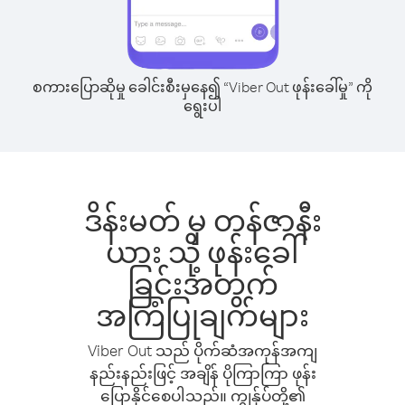
စကားပြောဆိုမှု ခေါင်းစီးမှနေ၍ “Viber Out ဖုန်းခေါ်မှု” ကို
ရွေးပါ
ဒိန်းမတ် မှ တန်ဇာနီး
ယား သို့ ဖုန်းခေါ်
ခြင်းအတွက်
အကြံပြုချက်များ
Viber Out သည် ပိုက်ဆံအကုန်အကျ
နည်းနည်းဖြင့် အချိန် ပိုကြာကြာ ဖုန်း
ပြောနိုင်စေပါသည်။ ကျွန်ုပ်တို့၏