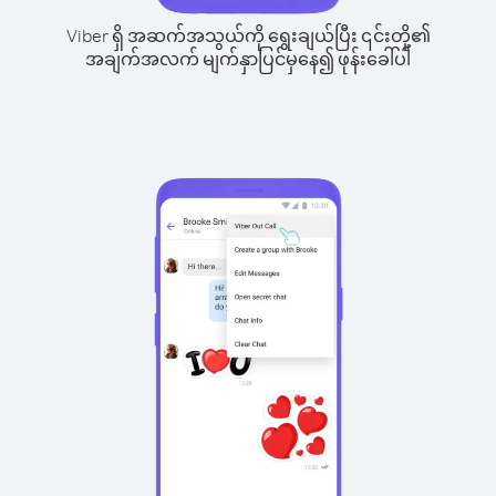
Viber ရှိ အဆက်အသွယ်ကို ရွေးချယ်ပြီး ၎င်းတို့၏
အချက်အလက် မျက်နှာပြင်မှနေ၍ ဖုန်းခေါ်ပါ