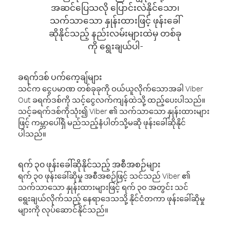
အဆင်ပြေသလို ပြောင်းလဲနိုင်သော၊
သက်သာသော နှုန်းထားဖြင့် ဖုန်းခေါ်
ဆိုနိုင်သည့် နည်းလမ်းများထဲမှ တစ်ခု
ကို ရွေးချယ်ပါ-
ခရက်ဒစ် ပက်ကေ့ချ်များ
သင်က ငွေပမာဏ တစ်ခုခုကို ဝယ်ယူလိုက်သောအခါ Viber
Out ခရက်ဒစ်ကို သင့်ငွေလက်ကျန်ထဲသို့ ထည့်ပေးပါသည်။
သင့်ခရက်ဒစ်ကိုသုံး၍ Viber ၏ သက်သာသော နှုန်းထားများ
ဖြင့် ကမ္ဘာပေါ်ရှိ မည်သည့်နံပါတ်သို့မဆို ဖုန်းခေါ်ဆိုနိုင်
ပါသည်။
ရက် ၃၀ ဖုန်းခေါ်ဆိုနိုင်သည့် အစီအစဉ်များ
ရက် ၃၀ ဖုန်းခေါ်ဆိုမှု အစီအစဉ်ဖြင့် သင်သည် Viber ၏
သက်သာသော နှုန်းထားများဖြင့် ရက် ၃၀ အတွင်း သင်
ရွေးချယ်လိုက်သည့် နေရာဒေသသို့ နိုင်ငံတကာ ဖုန်းခေါ်ဆိုမှု
များကို လုပ်ဆောင်နိုင်သည်။