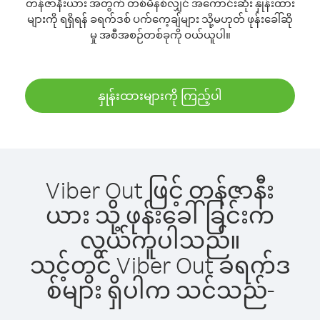
တန်ဇာနီးယား အတွက် တစ်မိနစ်လျှင် အကောင်းဆုံး နှုန်းထား
များကို ရရှိရန် ခရက်ဒစ် ပက်ကေ့ချ်များ သို့မဟုတ် ဖုန်းခေါ်ဆို
မှု အစီအစဉ်တစ်ခုကို ဝယ်ယူပါ။
နှုန်းထားများကို ကြည့်ပါ
Viber Out ဖြင့် တန်ဇာနီး
ယား သို့ ဖုန်းခေါ်ခြင်းက
လွယ်ကူပါသည်။
သင့်တွင် Viber Out ခရက်ဒ
စ်များ ရှိပါက သင်သည်-