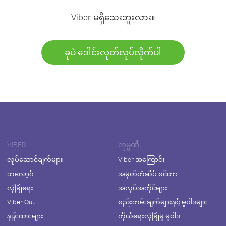
Viber မရှိသေးဘူးလား။
ခုပဲ ဒေါင်းလုတ်လုပ်လိုက်ပါ
VIBER
ကုမ္ပဏီ
လုပ်ဆောင်ချက်များ
Viber အကြောင်း
ဘလော့ဂ်
အမှတ်တံဆိပ် စင်တာ
လုံခြုံရေး
အလုပ်အကိုင်များ
Viber Out
စည်းကမ်းချက်များနှင့် မူဝါဒများ
နှုန်းထားများ
ကိုယ်ရေးလုံခြုံမှု မူဝါဒ