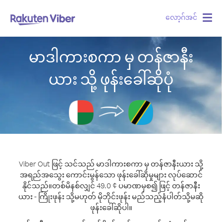
လော့ဂ်အင်
Togg
navig
မာဒါကားစကာ မှ တန်ဇာနီး
ယား သို့ ဖုန်းခေါ်ဆိုပုံ
Viber Out ဖြင့် သင်သည် မာဒါကားစကာ မှ တန်ဇာနီးယား သို့
အရည်အသွေး ကောင်းမွန်သော ဖုန်းခေါ်ဆိုမှုများ လုပ်ဆောင်
နိုင်သည်။
တစ်မိနစ်လျှင် 49.0 ¢ ပမာဏမှစ၍ ဖြင့် တန်ဇာနီး
ယား - ကြိုးဖုန်း သို့မဟုတ် မိုဘိုင်းဖုန်း မည်သည့်နံပါတ်သို့မဆို
ဖုန်းခေါ်ဆိုပါ။