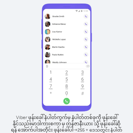
Viber ဖုန်းခေါ်နံပါတ်ကွက်မှ နံပါတ်တစ်ခုကို ဖုန်းခေါ်
နိုင်သည်။
မာဒါကားစကာ မှ တန်ဇာနီးယား သို့ ဖုန်းခေါ်ဆို
ရန် အောက်ပါအတိုင်း ဖုန်းခေါ်ပါ-
+
+
255
ဒေသတွင်း နံပါတ်