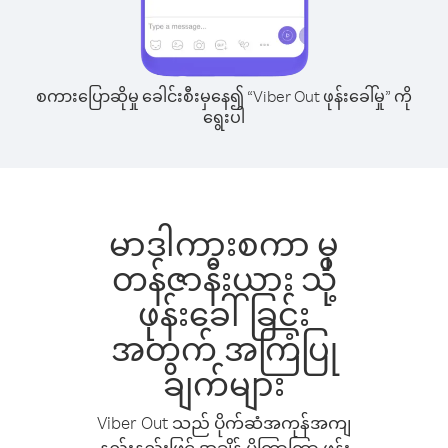
စကားပြောဆိုမှု ခေါင်းစီးမှနေ၍ “Viber Out ဖုန်းခေါ်မှု” ကို
ရွေးပါ
မာဒါကားစကာ မှ
တန်ဇာနီးယား သို့
ဖုန်းခေါ်ခြင်း
အတွက် အကြံပြု
ချက်များ
Viber Out သည် ပိုက်ဆံအကုန်အကျ
နည်းနည်းဖြင့် အချိန် ပိုကြာကြာ ဖုန်း