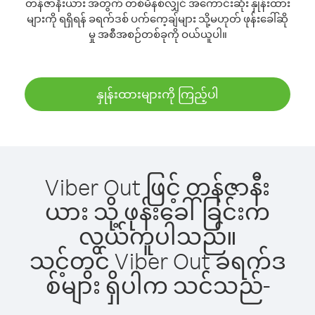
တန်ဇာနီးယား အတွက် တစ်မိနစ်လျှင် အကောင်းဆုံး နှုန်းထား
များကို ရရှိရန် ခရက်ဒစ် ပက်ကေ့ချ်များ သို့မဟုတ် ဖုန်းခေါ်ဆို
မှု အစီအစဉ်တစ်ခုကို ဝယ်ယူပါ။
နှုန်းထားများကို ကြည့်ပါ
Viber Out ဖြင့် တန်ဇာနီး
ယား သို့ ဖုန်းခေါ်ခြင်းက
လွယ်ကူပါသည်။
သင့်တွင် Viber Out ခရက်ဒ
စ်များ ရှိပါက သင်သည်-