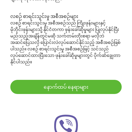
လစဉ် စာရင်းသွင်းမှု အစီအစဉ်များ
လစဉ် စာရင်းသွင်းမှု အစီအစဉ်သည် ကြိုးဖုန်းများနှင့်
မိုဘိုင်းဖုန်းများသို့ နိုင်ငံတကာ ဖုန်းခေါ်ဆိုမှုများ ပြုလုပ်နိုင်ပြီး
မည်သည့်အချိန်တွင်မဆို သက်တမ်းတိုးစရာ မလိုဘဲ
အဆင်ပြေသလို ပြောင်းလဲလုပ်ဆောင်နိုင်သည့် အစီအစဉ်ဖြစ်
ပါသည်။ လစဉ် စာရင်းသွင်းမှု အစီအစဉ်ဖြင့် သင်သည်
လုပ်ဆောင်ထားပြီးသော ဖုန်းခေါ်ဆိုမှုများတွင် ပိုက်ဆံချွေတာ
နိုင်ပါသည်။
နောက်ထပ် နေရာများ