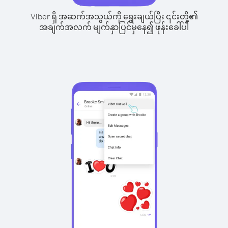
Viber ရှိ အဆက်အသွယ်ကို ရွေးချယ်ပြီး ၎င်းတို့၏
အချက်အလက် မျက်နှာပြင်မှနေ၍ ဖုန်းခေါ်ပါ