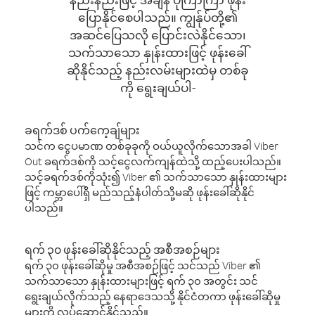
ပြောနိုင်စေပါသည်။ ကျွန်ုပ်တို့၏
အဆင်ပြေသလို ပြောင်းလဲနိုင်သော၊
သက်သာသော နှုန်းထားဖြင့် ဖုန်းခေါ်
ဆိုနိုင်သည့် နည်းလမ်းများထဲမှ တစ်ခု
ကို ရွေးချယ်ပါ-
ခရက်ဒစ် ပက်ကေ့ချ်များ
သင်က ငွေပမာဏ တစ်ခုခုကို ဝယ်ယူလိုက်သောအခါ Viber
Out ခရက်ဒစ်ကို သင့်ငွေလက်ကျန်ထဲသို့ ထည့်ပေးပါသည်။
သင့်ခရက်ဒစ်ကိုသုံး၍ Viber ၏ သက်သာသော နှုန်းထားများ
ဖြင့် ကမ္ဘာပေါ်ရှိ မည်သည့်နံပါတ်သို့မဆို ဖုန်းခေါ်ဆိုနိုင်
ပါသည်။
ရက် ၃၀ ဖုန်းခေါ်ဆိုနိုင်သည့် အစီအစဉ်များ
ရက် ၃၀ ဖုန်းခေါ်ဆိုမှု အစီအစဉ်ဖြင့် သင်သည် Viber ၏
သက်သာသော နှုန်းထားများဖြင့် ရက် ၃၀ အတွင်း သင်
ရွေးချယ်လိုက်သည့် နေရာဒေသသို့ နိုင်ငံတကာ ဖုန်းခေါ်ဆိုမှု
များကို လုပ်ဆောင်နိုင်သည်။