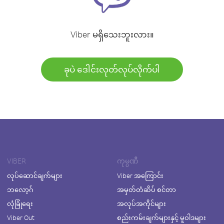
Viber မရှိသေးဘူးလား။
ခုပဲ ဒေါင်းလုတ်လုပ်လိုက်ပါ
VIBER
ကုမ္ပဏီ
လုပ်ဆောင်ချက်များ
Viber အကြောင်း
ဘလော့ဂ်
အမှတ်တံဆိပ် စင်တာ
လုံခြုံရေး
အလုပ်အကိုင်များ
Viber Out
စည်းကမ်းချက်များနှင့် မူဝါဒများ