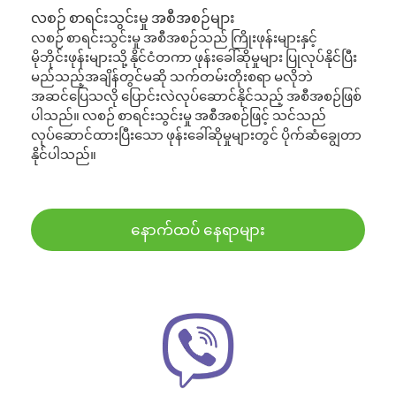
လစဉ် စာရင်းသွင်းမှု အစီအစဉ်များ
လစဉ် စာရင်းသွင်းမှု အစီအစဉ်သည် ကြိုးဖုန်းများနှင့်
မိုဘိုင်းဖုန်းများသို့ နိုင်ငံတကာ ဖုန်းခေါ်ဆိုမှုများ ပြုလုပ်နိုင်ပြီး
မည်သည့်အချိန်တွင်မဆို သက်တမ်းတိုးစရာ မလိုဘဲ
အဆင်ပြေသလို ပြောင်းလဲလုပ်ဆောင်နိုင်သည့် အစီအစဉ်ဖြစ်
ပါသည်။ လစဉ် စာရင်းသွင်းမှု အစီအစဉ်ဖြင့် သင်သည်
လုပ်ဆောင်ထားပြီးသော ဖုန်းခေါ်ဆိုမှုများတွင် ပိုက်ဆံချွေတာ
နိုင်ပါသည်။
နောက်ထပ် နေရာများ