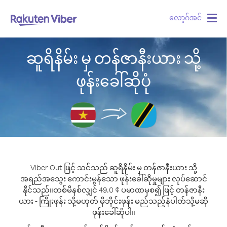
လော့ဂ်အင်
Togg
navig
ဆူရိနိမ်း မှ တန်ဇာနီးယား သို့
ဖုန်းခေါ်ဆိုပုံ
Viber Out ဖြင့် သင်သည် ဆူရိနိမ်း မှ တန်ဇာနီးယား သို့
အရည်အသွေး ကောင်းမွန်သော ဖုန်းခေါ်ဆိုမှုများ လုပ်ဆောင်
နိုင်သည်။
တစ်မိနစ်လျှင် 49.0 ¢ ပမာဏမှစ၍ ဖြင့် တန်ဇာနီး
ယား - ကြိုးဖုန်း သို့မဟုတ် မိုဘိုင်းဖုန်း မည်သည့်နံပါတ်သို့မဆို
ဖုန်းခေါ်ဆိုပါ။