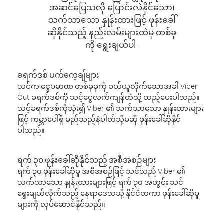
အဆင်ပြေသလို ပြောင်းလဲနိုင်သော၊
သက်သာသော နှုန်းထားဖြင့် ဖုန်းခေါ်
ဆိုနိုင်သည့် နည်းလမ်းများထဲမှ တစ်ခု
ကို ရွေးချယ်ပါ-
ခရက်ဒစ် ပက်ကေ့ချ်များ
သင်က ငွေပမာဏ တစ်ခုခုကို ဝယ်ယူလိုက်သောအခါ Viber
Out ခရက်ဒစ်ကို သင့်ငွေလက်ကျန်ထဲသို့ ထည့်ပေးပါသည်။
သင့်ခရက်ဒစ်ကိုသုံး၍ Viber ၏ သက်သာသော နှုန်းထားများ
ဖြင့် ကမ္ဘာပေါ်ရှိ မည်သည့်နံပါတ်သို့မဆို ဖုန်းခေါ်ဆိုနိုင်
ပါသည်။
ရက် ၃၀ ဖုန်းခေါ်ဆိုနိုင်သည့် အစီအစဉ်များ
ရက် ၃၀ ဖုန်းခေါ်ဆိုမှု အစီအစဉ်ဖြင့် သင်သည် Viber ၏
သက်သာသော နှုန်းထားများဖြင့် ရက် ၃၀ အတွင်း သင်
ရွေးချယ်လိုက်သည့် နေရာဒေသသို့ နိုင်ငံတကာ ဖုန်းခေါ်ဆိုမှု
များကို လုပ်ဆောင်နိုင်သည်။