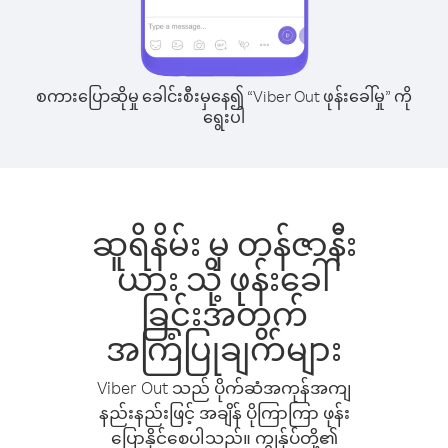
စကားပြောဆိုမှု ခေါင်းစီးမှနေ၍ “Viber Out ဖုန်းခေါ်မှု” ကို
ရွေးပါ
ဆူရိနိမ်း မှ တန်ဇာနီး
ယား သို့ ဖုန်းခေါ်
ခြင်းအတွက်
အကြံပြုချက်များ
Viber Out သည် ပိုက်ဆံအကုန်အကျ
နည်းနည်းဖြင့် အချိန် ပိုကြာကြာ ဖုန်း
ပြောနိုင်စေပါသည်။ ကျွန်ုပ်တို့၏