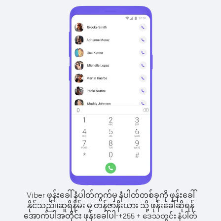
Viber ဖုန်းခေါ်နံပါတ်ကွက်မှ နံပါတ်တစ်ခုကို ဖုန်းခေါ်
နိုင်သည်။
ဆူရိနိမ်း မှ တန်ဇာနီးယား သို့ ဖုန်းခေါ်ဆိုရန်
အောက်ပါအတိုင်း ဖုန်းခေါ်ပါ-
+
+
255
ဒေသတွင်း နံပါတ်