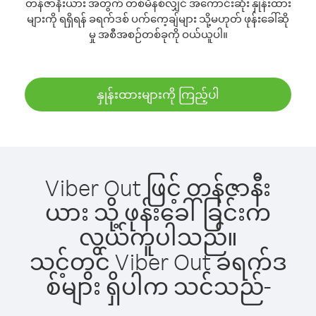
တန်ဇာနီးယား အတွက် တစ်မိနစ်လျှင် အကောင်းဆုံး နှုန်းထား
များကို ရရှိရန် ခရက်ဒစ် ပက်ကေ့ချ်များ သို့မဟုတ် ဖုန်းခေါ်ဆို
မှု အစီအစဉ်တစ်ခုကို ဝယ်ယူပါ။
နှုန်းထားများကို ကြည့်ပါ
Viber Out ဖြင့် တန်ဇာနီး
ယား သို့ ဖုန်းခေါ်ခြင်းက
လွယ်ကူပါသည်။
သင့်တွင် Viber Out ခရက်ဒ
စ်များ ရှိပါက သင်သည်-