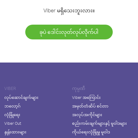
Viber မရှိသေးဘူးလား။
ခုပဲ ဒေါင်းလုတ်လုပ်လိုက်ပါ
VIBER
ကုမ္ပဏီ
လုပ်ဆောင်ချက်များ
Viber အကြောင်း
ဘလော့ဂ်
အမှတ်တံဆိပ် စင်တာ
လုံခြုံရေး
အလုပ်အကိုင်များ
Viber Out
စည်းကမ်းချက်များနှင့် မူဝါဒများ
နှုန်းထားများ
ကိုယ်ရေးလုံခြုံမှု မူဝါဒ