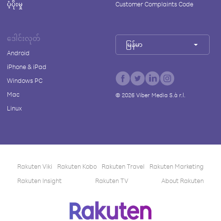
ပံ့ပိုးမှု
Customer Complaints Code
ဒေါင်းလုတ်
မြန်မာ
Android
iPhone & iPad
Windows PC
Mac
©
2026
Viber Media S.à r.l.
Linux
Rakuten Viki
Rakuten Kobo
Rakuten Travel
Rakuten Marketing
Rakuten Insight
Rakuten TV
About Rakuten