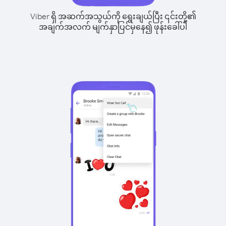
Viber ရှိ အဆက်အသွယ်ကို ရွေးချယ်ပြီး ၎င်းတို့၏
အချက်အလက် မျက်နှာပြင်မှနေ၍ ဖုန်းခေါ်ပါ