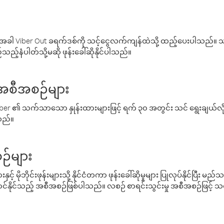
ါ Viber Out ခရက်ဒစ်ကို သင့်ငွေလက်ကျန်ထဲသို့ ထည့်ပေးပါသည်။ သင
ည့်နံပါတ်သို့မဆို ဖုန်းခေါ်ဆိုနိုင်ပါသည်။
် အစီအစဉ်များ
် Viber ၏ သက်သာသော နှုန်းထားများဖြင့် ရက် ၃၀ အတွင်း သင် ရွေးချယ်
်သည်။
ဉ်များ
့် မိုဘိုင်းဖုန်းများသို့ နိုင်ငံတကာ ဖုန်းခေါ်ဆိုမှုများ ပြုလုပ်နိုင်ပြီး
်နိုင်သည့် အစီအစဉ်ဖြစ်ပါသည်။ လစဉ် စာရင်းသွင်းမှု အစီအစဉ်ဖြင့်