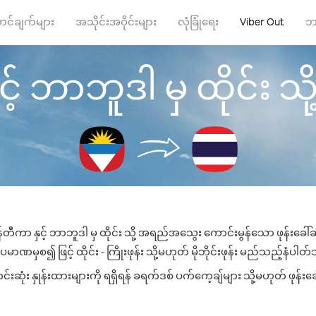
ာင်ချက်များ
အသိုင်းအဝိုင်းများ
လုံခြုံရေး
Viber Out
ဘ
 ဘာဘူဒါ မှ ထိုင်း သို့ 
်တီကာ နှင့် ဘာဘူဒါ မှ ထိုင်း သို့ အရည်အသွေး ကောင်းမွန်သော ဖုန်းခေါ်ဆိ
ပမာဏမှစ၍ ဖြင့် ထိုင်း - ကြိုးဖုန်း သို့မဟုတ် မိုဘိုင်းဖုန်း မည်သည့်နံပါတ်သို
းဆုံး နှုန်းထားများကို ရရှိရန် ခရက်ဒစ် ပက်ကေ့ချ်များ သို့မဟုတ် ဖုန်းခ