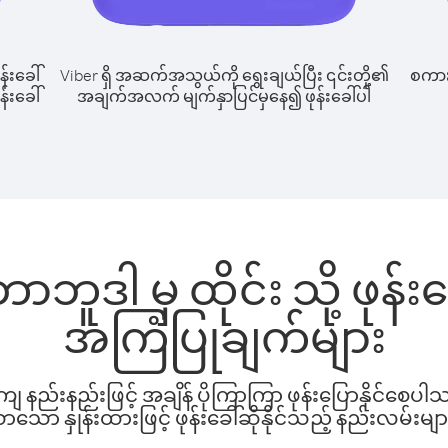
န်းခေါ်
Viber ရှိ အဆက်အသွယ်ကို ရွေးချယ်ပြီး ၎င်းတို့၏
စကားပ
န်းခေါ်
အချက်အလက် မျက်နှာပြင်မှနေ၍ ဖုန်းခေါ်ပါ
ဘာဘူဒါ မှ ထိုင်း သို့ ဖုန
အကြံပြုချက်များ
နည်းနည်းဖြင့် အချိန် ပိုကြာကြာ ဖုန်းပြောနိုင်စေပ
ော နှုန်းထားဖြင့် ဖုန်းခေါ်ဆိုနိုင်သည့် နည်းလမ်းမျာ