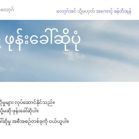
လော့ဂ်
လော့ဂ်အင်
သို့မဟုတ်
အကောင့် ဖန်တီးရန်
ဖုန်းခေါ်ဆိုပုံ
ုမှုများ လုပ်ဆောင်နိုင်သည်။
့မဆို ဖုန်းခေါ်ဆိုပါ။
ေါ်ဆိုမှု အစီအစဉ်တစ်ခုကို ဝယ်ယူပါ။