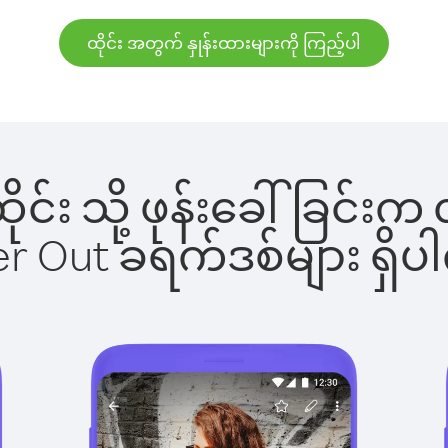
ထိုင်း အတွက် နှုန်းထားများကို ကြည့်ပါ
 ထိုင်း သို့ ဖုန်းခေါ်ခြင
ber Out ခရက်ဒစ်များ ရှ