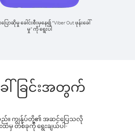
ြောဆိုမှု ခေါင်းစီးမှနေ၍ “Viber Out ဖုန်းခေါ်
မှု” ကို ရွေးပါ
်းခေါ်ခြင်းအတွက်
ါသည်။ ကျွန်ုပ်တို့၏ အဆင်ပြေသလို
းထဲမှ တစ်ခုကို ရွေးချယ်ပါ-