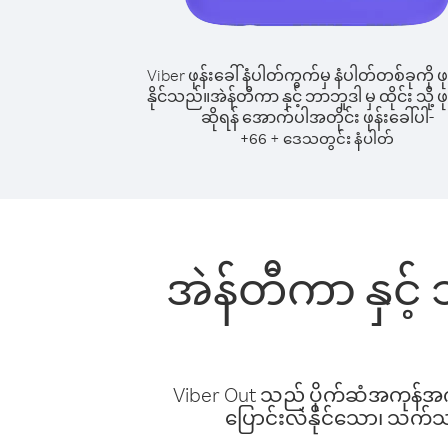
Viber ဖုန်းခေါ်နံပါတ်ကွက်မှ နံပါတ်တစ်ခုကို ဖု
နိုင်သည်။
အဲန်တီကာ နှင့် ဘာဘူဒါ မှ ထိုင်း သို့ ဖု
ဆိုရန် အောက်ပါအတိုင်း ဖုန်းခေါ်ပါ-
+
+
66
ဒေသတွင်း နံပါတ်
အဲန်တီကာ နှင့် 
Viber Out သည် ပိုက်ဆံအကုန်အကျ 
ပြောင်းလဲနိုင်သော၊ သက်သာသ