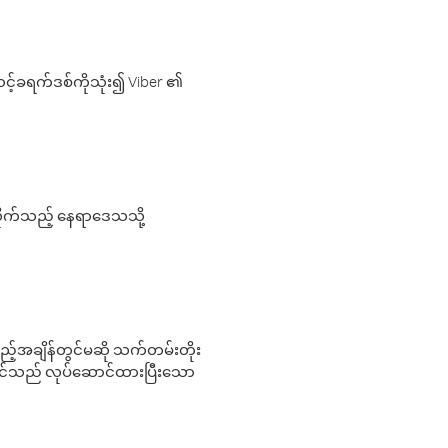
့်ခရက်ဒစ်ကိုသုံး၍ Viber ၏
လိုက်သည့် နေရာဒေသသို့
 မည်သည့်အချိန်တွင်မဆို သက်တမ်းတိုး
 သင်သည် လုပ်ဆောင်ထားပြီးသော