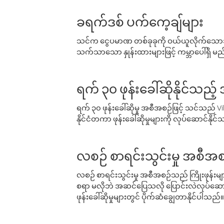
ခရက်ဒစ် ပက်ကေ့ချ်များ
သင်က ငွေပမာဏ တစ်ခုခုကို ဝယ်ယူလိုက်သောအခ
သက်သာသော နှုန်းထားများဖြင့် ကမ္ဘာပေါ်ရှိ မည်သ
ရက် ၃၀ ဖုန်းခေါ်ဆိုနိုင်သည့
ရက် ၃၀ ဖုန်းခေါ်ဆိုမှု အစီအစဉ်ဖြင့် သင်သည
နိုင်ငံတကာ ဖုန်းခေါ်ဆိုမှုများကို လုပ်ဆောင်နိုင
လစဉ် စာရင်းသွင်းမှု အစီအစ
လစဉ် စာရင်းသွင်းမှု အစီအစဉ်သည် ကြိုးဖုန်းများနှင
စရာ မလိုဘဲ အဆင်ပြေသလို ပြောင်းလဲလုပ်ဆောင
ဖုန်းခေါ်ဆိုမှုများတွင် ပိုက်ဆံချွေတာနိုင်ပါသည်။