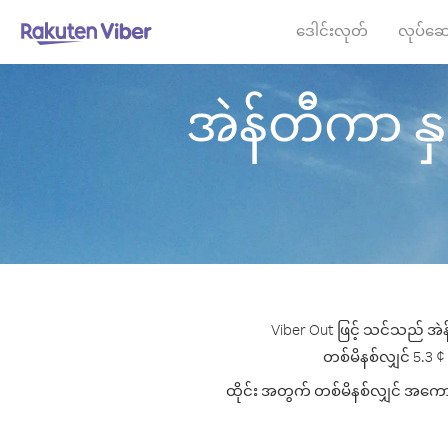
ဒေါင်းလုတ်
လုပ်ဆေ
အဲန်တီကာ နှင့်
Viber Out ဖြင့် သင်သည် အဲန
တစ်မိနစ်လျှင် 5.3 ¢ 
ထိုင်း အတွက် တစ်မိနစ်လျှင် အကောင်