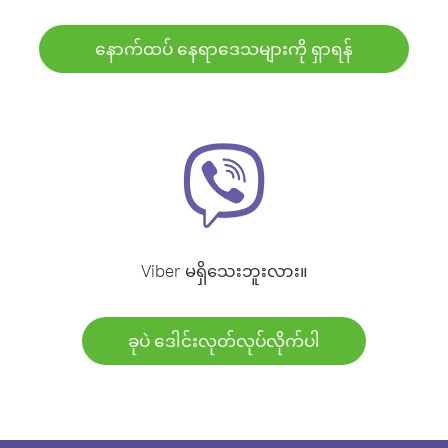
နောက်ထပ် နေရာဒေသများကို ရှာရန်
Viber မရှိသေးဘူးလား။
ခုပဲ ဒေါင်းလုတ်လုပ်လိုက်ပါ