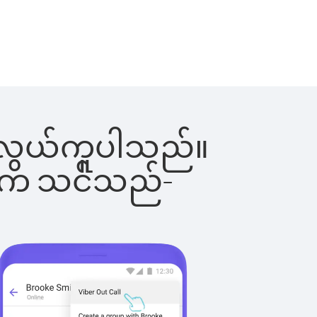
်းက လွယ်ကူပါသည်။
ိပါက သင်သည်-