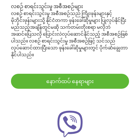
လစဉ် စာရင်းသွင်းမှု အစီအစဉ်များ
လစဉ် စာရင်းသွင်းမှု အစီအစဉ်သည် ကြိုးဖုန်းများနှင့်
မိုဘိုင်းဖုန်းများသို့ နိုင်ငံတကာ ဖုန်းခေါ်ဆိုမှုများ ပြုလုပ်နိုင်ပြီး
မည်သည့်အချိန်တွင်မဆို သက်တမ်းတိုးစရာ မလိုဘဲ
အဆင်ပြေသလို ပြောင်းလဲလုပ်ဆောင်နိုင်သည့် အစီအစဉ်ဖြစ်
ပါသည်။ လစဉ် စာရင်းသွင်းမှု အစီအစဉ်ဖြင့် သင်သည်
လုပ်ဆောင်ထားပြီးသော ဖုန်းခေါ်ဆိုမှုများတွင် ပိုက်ဆံချွေတာ
နိုင်ပါသည်။
နောက်ထပ် နေရာများ