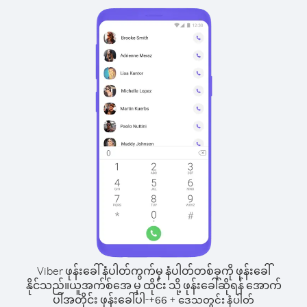
Viber ဖုန်းခေါ်နံပါတ်ကွက်မှ နံပါတ်တစ်ခုကို ဖုန်းခေါ်
နိုင်သည်။
ယူအက်စ်အေ မှ ထိုင်း သို့ ဖုန်းခေါ်ဆိုရန် အောက်
ပါအတိုင်း ဖုန်းခေါ်ပါ-
+
+
66
ဒေသတွင်း နံပါတ်