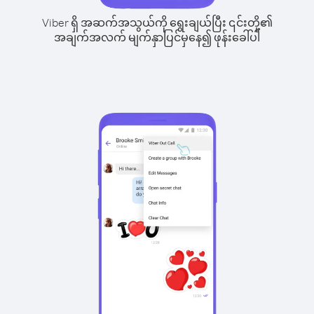
Viber ရှိ အဆက်အသွယ်ကို ရွေးချယ်ပြီး ၎င်းတို့၏
အချက်အလက် မျက်နှာပြင်မှနေ၍ ဖုန်းခေါ်ပါ