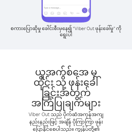
စကားပြောဆိုမှု ခေါင်းစီးမှနေ၍ “Viber Out ဖုန်းခေါ်မှု” ကို
ရွေးပါ
ယူအက်စ်အေ မှ
ထိုင်း သို့ ဖုန်းခေါ်
ခြင်းအတွက်
အကြံပြုချက်များ
Viber Out သည် ပိုက်ဆံအကုန်အကျ
နည်းနည်းဖြင့် အချိန် ပိုကြာကြာ ဖုန်း
ပြောနိုင်စေပါသည်။ ကျွန်ုပ်တို့၏