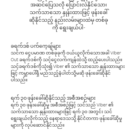
အဆင်ပြေသလို ပြောင်းလဲနိုင်သော၊
သက်သာသော နှုန်းထားဖြင့် ဖုန်းခေါ်
ဆိုနိုင်သည့် နည်းလမ်းများထဲမှ တစ်ခု
ကို ရွေးချယ်ပါ-
ခရက်ဒစ် ပက်ကေ့ချ်များ
သင်က ငွေပမာဏ တစ်ခုခုကို ဝယ်ယူလိုက်သောအခါ Viber
Out ခရက်ဒစ်ကို သင့်ငွေလက်ကျန်ထဲသို့ ထည့်ပေးပါသည်။
သင့်ခရက်ဒစ်ကိုသုံး၍ Viber ၏ သက်သာသော နှုန်းထားများ
ဖြင့် ကမ္ဘာပေါ်ရှိ မည်သည့်နံပါတ်သို့မဆို ဖုန်းခေါ်ဆိုနိုင်
ပါသည်။
ရက် ၃၀ ဖုန်းခေါ်ဆိုနိုင်သည့် အစီအစဉ်များ
ရက် ၃၀ ဖုန်းခေါ်ဆိုမှု အစီအစဉ်ဖြင့် သင်သည် Viber ၏
သက်သာသော နှုန်းထားများဖြင့် ရက် ၃၀ အတွင်း သင်
ရွေးချယ်လိုက်သည့် နေရာဒေသသို့ နိုင်ငံတကာ ဖုန်းခေါ်ဆိုမှု
များကို လုပ်ဆောင်နိုင်သည်။