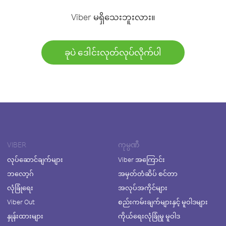
Viber မရှိသေးဘူးလား။
ခုပဲ ဒေါင်းလုတ်လုပ်လိုက်ပါ
VIBER
ကုမ္ပဏီ
လုပ်ဆောင်ချက်များ
Viber အကြောင်း
ဘလော့ဂ်
အမှတ်တံဆိပ် စင်တာ
လုံခြုံရေး
အလုပ်အကိုင်များ
Viber Out
စည်းကမ်းချက်များနှင့် မူဝါဒများ
နှုန်းထားများ
ကိုယ်ရေးလုံခြုံမှု မူဝါဒ