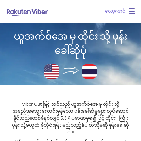
လော့ဂ်အင်
Togg
navig
ယူအက်စ်အေ မှ ထိုင်း သို့ ဖုန်း
ခေါ်ဆိုပုံ
Viber Out ဖြင့် သင်သည် ယူအက်စ်အေ မှ ထိုင်း သို့
အရည်အသွေး ကောင်းမွန်သော ဖုန်းခေါ်ဆိုမှုများ လုပ်ဆောင်
နိုင်သည်။
တစ်မိနစ်လျှင် 5.3 ¢ ပမာဏမှစ၍ ဖြင့် ထိုင်း - ကြိုး
ဖုန်း သို့မဟုတ် မိုဘိုင်းဖုန်း မည်သည့်နံပါတ်သို့မဆို ဖုန်းခေါ်ဆို
ပါ။