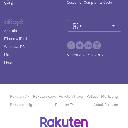
ပံ့ပိုးမှု
Customer Complaints Code
ဒေါင်းလုတ်
မြန်မာ
Android
iPhone & iPad
Windows PC
Mac
©
2026
Viber Media S.à r.l.
Linux
Rakuten Viki
Rakuten Kobo
Rakuten Travel
Rakuten Marketing
Rakuten Insight
Rakuten TV
About Rakuten