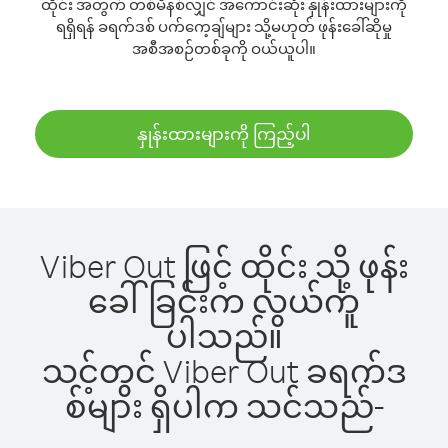
ထိုင်း အတွက် တစ်မိနစ်လျှင် အကောင်းဆုံး နှုန်းထားများကို
ရရှိရန် ခရက်ဒစ် ပက်ကေ့ချ်များ သို့မဟုတ် ဖုန်းခေါ်ဆိုမှု
အစီအစဉ်တစ်ခုကို ဝယ်ယူပါ။
နှုန်းထားများကို ကြည့်ပါ
Viber Out ဖြင့် ထိုင်း သို့ ဖုန်း
ခေါ်ခြင်းက လွယ်ကူ
ပါသည်။
သင့်တွင် Viber Out ခရက်ဒ
စ်များ ရှိပါက သင်သည်-