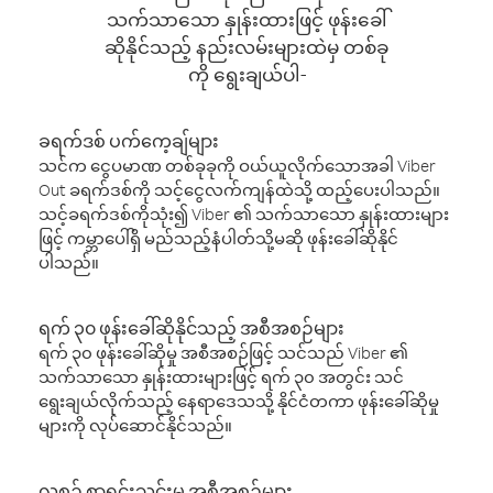
သက်သာသော နှုန်းထားဖြင့် ဖုန်းခေါ်
ဆိုနိုင်သည့် နည်းလမ်းများထဲမှ တစ်ခု
ကို ရွေးချယ်ပါ-
ခရက်ဒစ် ပက်ကေ့ချ်များ
သင်က ငွေပမာဏ တစ်ခုခုကို ဝယ်ယူလိုက်သောအခါ Viber
Out ခရက်ဒစ်ကို သင့်ငွေလက်ကျန်ထဲသို့ ထည့်ပေးပါသည်။
သင့်ခရက်ဒစ်ကိုသုံး၍ Viber ၏ သက်သာသော နှုန်းထားများ
ဖြင့် ကမ္ဘာပေါ်ရှိ မည်သည့်နံပါတ်သို့မဆို ဖုန်းခေါ်ဆိုနိုင်
ပါသည်။
ရက် ၃၀ ဖုန်းခေါ်ဆိုနိုင်သည့် အစီအစဉ်များ
ရက် ၃၀ ဖုန်းခေါ်ဆိုမှု အစီအစဉ်ဖြင့် သင်သည် Viber ၏
သက်သာသော နှုန်းထားများဖြင့် ရက် ၃၀ အတွင်း သင်
ရွေးချယ်လိုက်သည့် နေရာဒေသသို့ နိုင်ငံတကာ ဖုန်းခေါ်ဆိုမှု
များကို လုပ်ဆောင်နိုင်သည်။
လစဉ် စာရင်းသွင်းမှု အစီအစဉ်များ