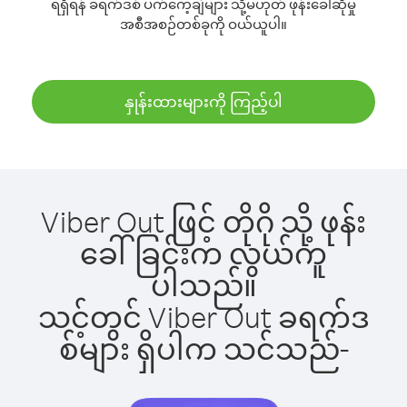
ရရှိရန် ခရက်ဒစ် ပက်ကေ့ချ်များ သို့မဟုတ် ဖုန်းခေါ်ဆိုမှု
အစီအစဉ်တစ်ခုကို ဝယ်ယူပါ။
နှုန်းထားများကို ကြည့်ပါ
Viber Out ဖြင့် တိုဂို သို့ ဖုန်း
ခေါ်ခြင်းက လွယ်ကူ
ပါသည်။
သင့်တွင် Viber Out ခရက်ဒ
စ်များ ရှိပါက သင်သည်-