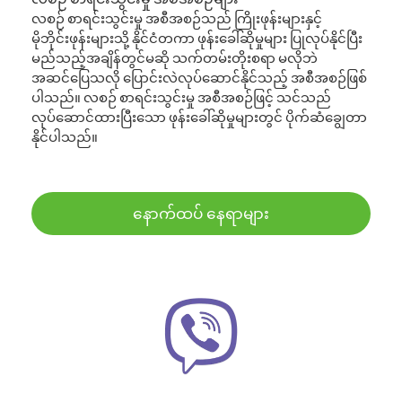
လစဉ် စာရင်းသွင်းမှု အစီအစဉ်သည် ကြိုးဖုန်းများနှင့်
မိုဘိုင်းဖုန်းများသို့ နိုင်ငံတကာ ဖုန်းခေါ်ဆိုမှုများ ပြုလုပ်နိုင်ပြီး
မည်သည့်အချိန်တွင်မဆို သက်တမ်းတိုးစရာ မလိုဘဲ
အဆင်ပြေသလို ပြောင်းလဲလုပ်ဆောင်နိုင်သည့် အစီအစဉ်ဖြစ်
ပါသည်။ လစဉ် စာရင်းသွင်းမှု အစီအစဉ်ဖြင့် သင်သည်
လုပ်ဆောင်ထားပြီးသော ဖုန်းခေါ်ဆိုမှုများတွင် ပိုက်ဆံချွေတာ
နိုင်ပါသည်။
နောက်ထပ် နေရာများ