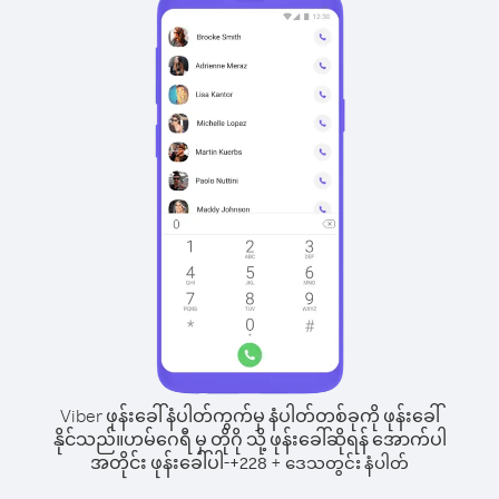
Viber ဖုန်းခေါ်နံပါတ်ကွက်မှ နံပါတ်တစ်ခုကို ဖုန်းခေါ်
နိုင်သည်။
ဟမ်ဂေရီ မှ တိုဂို သို့ ဖုန်းခေါ်ဆိုရန် အောက်ပါ
အတိုင်း ဖုန်းခေါ်ပါ-
+
+
228
ဒေသတွင်း နံပါတ်