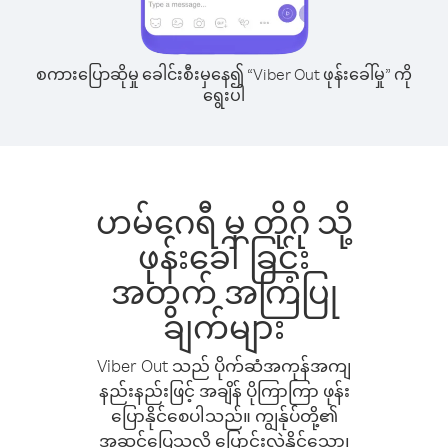
စကားပြောဆိုမှု ခေါင်းစီးမှနေ၍ “Viber Out ဖုန်းခေါ်မှု” ကို
ရွေးပါ
ဟမ်ဂေရီ မှ တိုဂို သို့
ဖုန်းခေါ်ခြင်း
အတွက် အကြံပြု
ချက်များ
Viber Out သည် ပိုက်ဆံအကုန်အကျ
နည်းနည်းဖြင့် အချိန် ပိုကြာကြာ ဖုန်း
ပြောနိုင်စေပါသည်။ ကျွန်ုပ်တို့၏
အဆင်ပြေသလို ပြောင်းလဲနိုင်သော၊