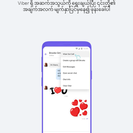
Viber ရှိ အဆက်အသွယ်ကို ရွေးချယ်ပြီး ၎င်းတို့၏
အချက်အလက် မျက်နှာပြင်မှနေ၍ ဖုန်းခေါ်ပါ