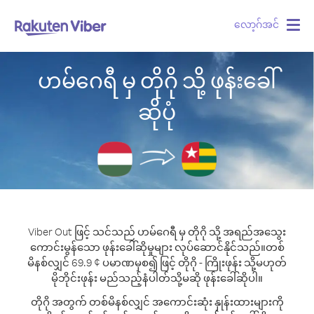
လော့ဂ်အင်
Togg
navig
ဟမ်ဂေရီ မှ တိုဂို သို့ ဖုန်းခေါ်
ဆိုပုံ
Viber Out ဖြင့် သင်သည် ဟမ်ဂေရီ မှ တိုဂို သို့ အရည်အသွေး
ကောင်းမွန်သော ဖုန်းခေါ်ဆိုမှုများ လုပ်ဆောင်နိုင်သည်။
တစ်
မိနစ်လျှင် 69.9 ¢ ပမာဏမှစ၍ ဖြင့် တိုဂို - ကြိုးဖုန်း သို့မဟုတ်
မိုဘိုင်းဖုန်း မည်သည့်နံပါတ်သို့မဆို ဖုန်းခေါ်ဆိုပါ။
တိုဂို အတွက် တစ်မိနစ်လျှင် အကောင်းဆုံး နှုန်းထားများကို