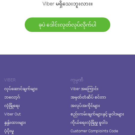
Viber မရှိသေးဘူးလား။
ခုပဲ ဒေါင်းလုတ်လုပ်လိုက်ပါ
VIBER
ကုမ္ပဏီ
လုပ်ဆောင်ချက်များ
Viber အကြောင်း
ဘလော့ဂ်
အမှတ်တံဆိပ် စင်တာ
လုံခြုံရေး
အလုပ်အကိုင်များ
Viber Out
စည်းကမ်းချက်များနှင့် မူဝါဒများ
နှုန်းထားများ
ကိုယ်ရေးလုံခြုံမှု မူဝါဒ
ပံ့ပိုးမှု
Customer Complaints Code