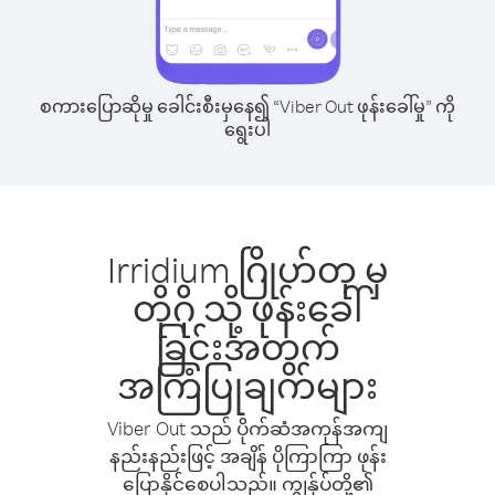
စကားပြောဆိုမှု ခေါင်းစီးမှနေ၍ “Viber Out ဖုန်းခေါ်မှု” ကို
ရွေးပါ
Irridium ဂြိုဟ်တု မှ
တိုဂို သို့ ဖုန်းခေါ်
ခြင်းအတွက်
အကြံပြုချက်များ
Viber Out သည် ပိုက်ဆံအကုန်အကျ
နည်းနည်းဖြင့် အချိန် ပိုကြာကြာ ဖုန်း
ပြောနိုင်စေပါသည်။ ကျွန်ုပ်တို့၏