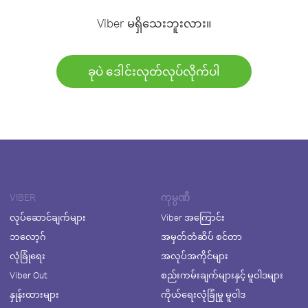
Viber မရှိသေးဘူးလား။
ခုပဲ ဒေါင်းလုတ်လုပ်လိုက်ပါ
VIBER
ကုမ္ပဏီ
လုပ်ဆောင်ချက်များ
Viber အကြောင်း
ဘလော့ဂ်
အမှတ်တံဆိပ် စင်တာ
လုံခြုံရေး
အလုပ်အကိုင်များ
Viber Out
စည်းကမ်းချက်များနှင့် မူဝါဒများ
နှုန်းထားများ
ကိုယ်ရေးလုံခြုံမှု မူဝါဒ