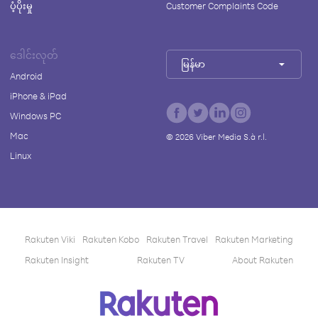
ပံ့ပိုးမှု
Customer Complaints Code
ဒေါင်းလုတ်
မြန်မာ
Android
iPhone & iPad
Windows PC
Mac
©
2026
Viber Media S.à r.l.
Linux
Rakuten Viki
Rakuten Kobo
Rakuten Travel
Rakuten Marketing
Rakuten Insight
Rakuten TV
About Rakuten