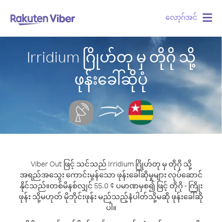
လော့ဂ်အင်
Togg
navig
Irridium ဂြိုဟ်တု မှ တိုဂို သို့
ဖုန်းခေါ်ဆိုပုံ
Viber Out ဖြင့် သင်သည် Irridium ဂြိုဟ်တု မှ တိုဂို သို့
အရည်အသွေး ကောင်းမွန်သော ဖုန်းခေါ်ဆိုမှုများ လုပ်ဆောင်
နိုင်သည်။
တစ်မိနစ်လျှင် 55.0 ¢ ပမာဏမှစ၍ ဖြင့် တိုဂို - ကြိုး
ဖုန်း သို့မဟုတ် မိုဘိုင်းဖုန်း မည်သည့်နံပါတ်သို့မဆို ဖုန်းခေါ်ဆို
ပါ။