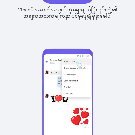
Viber ရှိ အဆက်အသွယ်ကို ရွေးချယ်ပြီး ၎င်းတို့၏
အချက်အလက် မျက်နှာပြင်မှနေ၍ ဖုန်းခေါ်ပါ