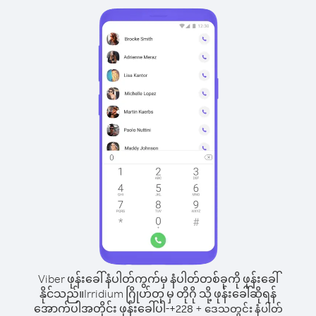
Viber ဖုန်းခေါ်နံပါတ်ကွက်မှ နံပါတ်တစ်ခုကို ဖုန်းခေါ်
နိုင်သည်။
Irridium ဂြိုဟ်တု မှ တိုဂို သို့ ဖုန်းခေါ်ဆိုရန်
အောက်ပါအတိုင်း ဖုန်းခေါ်ပါ-
+
+
228
ဒေသတွင်း နံပါတ်