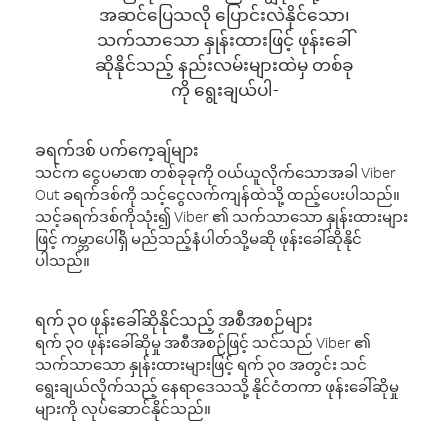
အဆင်ပြေသလို ပြောင်းလဲနိုင်သော၊
သက်သာသော နှုန်းထားဖြင့် ဖုန်းခေါ်
ဆိုနိုင်သည့် နည်းလမ်းများထဲမှ တစ်ခု
ကို ရွေးချယ်ပါ-
ခရက်ဒစ် ပက်ကေ့ချ်များ
သင်က ငွေပမာဏ တစ်ခုခုကို ဝယ်ယူလိုက်သောအခါ Viber
Out ခရက်ဒစ်ကို သင့်ငွေလက်ကျန်ထဲသို့ ထည့်ပေးပါသည်။
သင့်ခရက်ဒစ်ကိုသုံး၍ Viber ၏ သက်သာသော နှုန်းထားများ
ဖြင့် ကမ္ဘာပေါ်ရှိ မည်သည့်နံပါတ်သို့မဆို ဖုန်းခေါ်ဆိုနိုင်
ပါသည်။
ရက် ၃၀ ဖုန်းခေါ်ဆိုနိုင်သည့် အစီအစဉ်များ
ရက် ၃၀ ဖုန်းခေါ်ဆိုမှု အစီအစဉ်ဖြင့် သင်သည် Viber ၏
သက်သာသော နှုန်းထားများဖြင့် ရက် ၃၀ အတွင်း သင်
ရွေးချယ်လိုက်သည့် နေရာဒေသသို့ နိုင်ငံတကာ ဖုန်းခေါ်ဆိုမှု
များကို လုပ်ဆောင်နိုင်သည်။