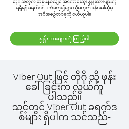
တိုဂို အတွက် တစ်မိနစ်လျှင် အကောင်းဆုံး နှုန်းထားများကို
ရရှိရန် ခရက်ဒစ် ပက်ကေ့ချ်များ သို့မဟုတ် ဖုန်းခေါ်ဆိုမှု
အစီအစဉ်တစ်ခုကို ဝယ်ယူပါ။
နှုန်းထားများကို ကြည့်ပါ
Viber Out ဖြင့် တိုဂို သို့ ဖုန်း
ခေါ်ခြင်းက လွယ်ကူ
ပါသည်။
သင့်တွင် Viber Out ခရက်ဒ
စ်များ ရှိပါက သင်သည်-