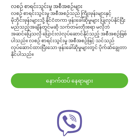
လစဉ် စာရင်းသွင်းမှု အစီအစဉ်များ
လစဉ် စာရင်းသွင်းမှု အစီအစဉ်သည် ကြိုးဖုန်းများနှင့်
မိုဘိုင်းဖုန်းများသို့ နိုင်ငံတကာ ဖုန်းခေါ်ဆိုမှုများ ပြုလုပ်နိုင်ပြီး
မည်သည့်အချိန်တွင်မဆို သက်တမ်းတိုးစရာ မလိုဘဲ
အဆင်ပြေသလို ပြောင်းလဲလုပ်ဆောင်နိုင်သည့် အစီအစဉ်ဖြစ်
ပါသည်။ လစဉ် စာရင်းသွင်းမှု အစီအစဉ်ဖြင့် သင်သည်
လုပ်ဆောင်ထားပြီးသော ဖုန်းခေါ်ဆိုမှုများတွင် ပိုက်ဆံချွေတာ
နိုင်ပါသည်။
နောက်ထပ် နေရာများ