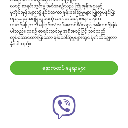
လစဉ် စာရင်းသွင်းမှု အစီအစဉ်သည် ကြိုးဖုန်းများနှင့်
မိုဘိုင်းဖုန်းများသို့ နိုင်ငံတကာ ဖုန်းခေါ်ဆိုမှုများ ပြုလုပ်နိုင်ပြီး
မည်သည့်အချိန်တွင်မဆို သက်တမ်းတိုးစရာ မလိုဘဲ
အဆင်ပြေသလို ပြောင်းလဲလုပ်ဆောင်နိုင်သည့် အစီအစဉ်ဖြစ်
ပါသည်။ လစဉ် စာရင်းသွင်းမှု အစီအစဉ်ဖြင့် သင်သည်
လုပ်ဆောင်ထားပြီးသော ဖုန်းခေါ်ဆိုမှုများတွင် ပိုက်ဆံချွေတာ
နိုင်ပါသည်။
နောက်ထပ် နေရာများ