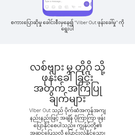
စကားပြောဆိုမှု ခေါင်းစီးမှနေ၍ “Viber Out ဖုန်းခေါ်မှု” ကို
ရွေးပါ
လစ်ဗျား မှ တိုဂို သို့
ဖုန်းခေါ်ခြင်း
အတွက် အကြံပြု
ချက်များ
Viber Out သည် ပိုက်ဆံအကုန်အကျ
နည်းနည်းဖြင့် အချိန် ပိုကြာကြာ ဖုန်း
ပြောနိုင်စေပါသည်။ ကျွန်ုပ်တို့၏
အဆင်ပြေသလို ပြောင်းလဲနိုင်သော၊