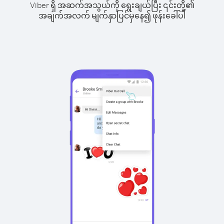
Viber ရှိ အဆက်အသွယ်ကို ရွေးချယ်ပြီး ၎င်းတို့၏
အချက်အလက် မျက်နှာပြင်မှနေ၍ ဖုန်းခေါ်ပါ