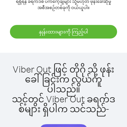
ရရှိရန် ခရက်ဒစ် ပက်ကေ့ချ်များ သို့မဟုတ် ဖုန်းခေါ်ဆိုမှု
အစီအစဉ်တစ်ခုကို ဝယ်ယူပါ။
နှုန်းထားများကို ကြည့်ပါ
Viber Out ဖြင့် တိုဂို သို့ ဖုန်း
ခေါ်ခြင်းက လွယ်ကူ
ပါသည်။
သင့်တွင် Viber Out ခရက်ဒ
စ်များ ရှိပါက သင်သည်-