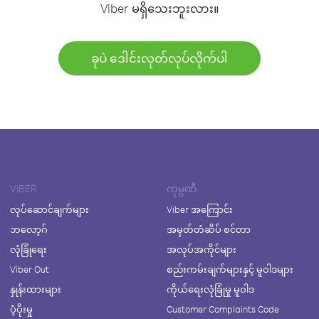
Viber မရှိသေးဘူးလား။
ခုပဲ ဒေါင်းလုတ်လုပ်လိုက်ပါ
VIBER
ကုမ္ပဏီ
လုပ်ဆောင်ချက်များ
Viber အကြောင်း
ဘလော့ဂ်
အမှတ်တံဆိပ် စင်တာ
လုံခြုံရေး
အလုပ်အကိုင်များ
Viber Out
စည်းကမ်းချက်များနှင့် မူဝါဒများ
နှုန်းထားများ
ကိုယ်ရေးလုံခြုံမှု မူဝါဒ
ပံ့ပိုးမှု
Customer Complaints Code