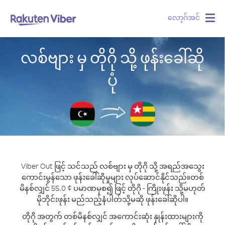
လော့ဂ်အင်
Togg
navig
လစ်ဗျား မှ တိုဂို သို့ ဖုန်းခေါ်ဆို
ပုံ
Viber Out ဖြင့် သင်သည် လစ်ဗျား မှ တိုဂို သို့ အရည်အသွေး
ကောင်းမွန်သော ဖုန်းခေါ်ဆိုမှုများ လုပ်ဆောင်နိုင်သည်။
တစ်
မိနစ်လျှင် 55.0 ¢ ပမာဏမှစ၍ ဖြင့် တိုဂို - ကြိုးဖုန်း သို့မဟုတ်
မိုဘိုင်းဖုန်း မည်သည့်နံပါတ်သို့မဆို ဖုန်းခေါ်ဆိုပါ။
တိုဂို အတွက် တစ်မိနစ်လျှင် အကောင်းဆုံး နှုန်းထားများကို