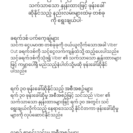
သက်သာသော နှုန်းထားဖြင့် ဖုန်းခေါ်
ဆိုနိုင်သည့် နည်းလမ်းများထဲမှ တစ်ခု
ကို ရွေးချယ်ပါ-
ခရက်ဒစ် ပက်ကေ့ချ်များ
သင်က ငွေပမာဏ တစ်ခုခုကို ဝယ်ယူလိုက်သောအခါ Viber
Out ခရက်ဒစ်ကို သင့်ငွေလက်ကျန်ထဲသို့ ထည့်ပေးပါသည်။
သင့်ခရက်ဒစ်ကိုသုံး၍ Viber ၏ သက်သာသော နှုန်းထားများ
ဖြင့် ကမ္ဘာပေါ်ရှိ မည်သည့်နံပါတ်သို့မဆို ဖုန်းခေါ်ဆိုနိုင်
ပါသည်။
ရက် ၃၀ ဖုန်းခေါ်ဆိုနိုင်သည့် အစီအစဉ်များ
ရက် ၃၀ ဖုန်းခေါ်ဆိုမှု အစီအစဉ်ဖြင့် သင်သည် Viber ၏
သက်သာသော နှုန်းထားများဖြင့် ရက် ၃၀ အတွင်း သင်
ရွေးချယ်လိုက်သည့် နေရာဒေသသို့ နိုင်ငံတကာ ဖုန်းခေါ်ဆိုမှု
များကို လုပ်ဆောင်နိုင်သည်။
လစဉ် စာရင်းသွင်းမှု အစီအစဉ်များ