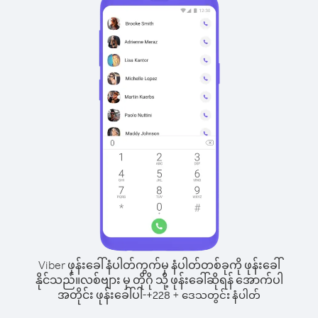
Viber ဖုန်းခေါ်နံပါတ်ကွက်မှ နံပါတ်တစ်ခုကို ဖုန်းခေါ်
နိုင်သည်။
လစ်ဗျား မှ တိုဂို သို့ ဖုန်းခေါ်ဆိုရန် အောက်ပါ
အတိုင်း ဖုန်းခေါ်ပါ-
+
+
228
ဒေသတွင်း နံပါတ်