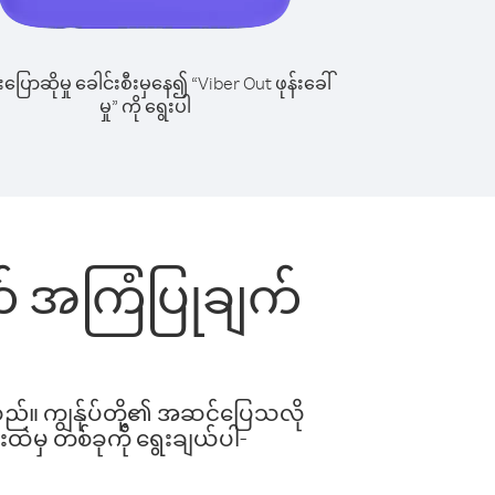
ြောဆိုမှု ခေါင်းစီးမှနေ၍ “Viber Out ဖုန်းခေါ်
မှု” ကို ရွေးပါ
တွက် အကြံပြုချက်
ါသည်။ ကျွန်ုပ်တို့၏ အဆင်ပြေသလို
းထဲမှ တစ်ခုကို ရွေးချယ်ပါ-