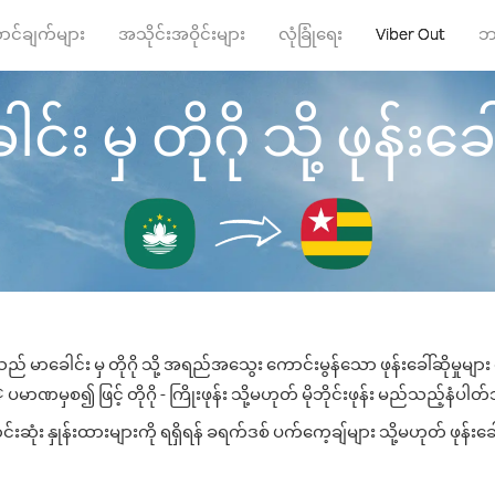
ာင်ချက်များ
အသိုင်းအဝိုင်းများ
လုံခြုံရေး
Viber Out
ဘ
်း မှ တိုဂို သို့ ဖုန်းခေါ
သည် မာခေါင်း မှ တိုဂို သို့ အရည်အသွေး ကောင်းမွန်သော ဖုန်းခေါ်ဆိုမှုမျာ
ပမာဏမှစ၍ ဖြင့် တိုဂို - ကြိုးဖုန်း သို့မဟုတ် မိုဘိုင်းဖုန်း မည်သည့်နံပါတ်သိ
းဆုံး နှုန်းထားများကို ရရှိရန် ခရက်ဒစ် ပက်ကေ့ချ်များ သို့မဟုတ် ဖုန်းခ