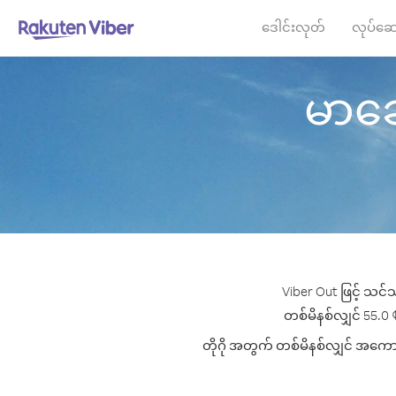
ဒေါင်းလုတ်
လုပ်ဆေ
မာခေါင
Viber Out ဖြင့် သင်
တစ်မိနစ်လျှင် 55.0 ¢ 
တိုဂို အတွက် တစ်မိနစ်လျှင် အကောင်