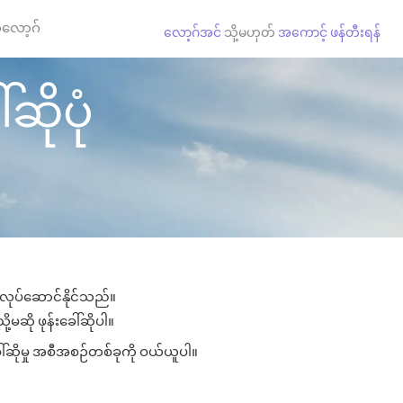
လော့ဂ်
လော့ဂ်အင်
သို့မဟုတ်
အကောင့် ဖန်တီးရန်
်ဆိုပုံ
း လုပ်ဆောင်နိုင်သည်။
ု့မဆို ဖုန်းခေါ်ဆိုပါ။
ေါ်ဆိုမှု အစီအစဉ်တစ်ခုကို ဝယ်ယူပါ။