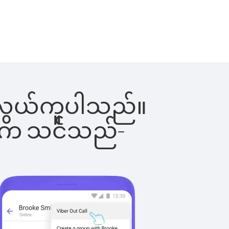
်းက လွယ်ကူပါသည်။
ိပါက သင်သည်-