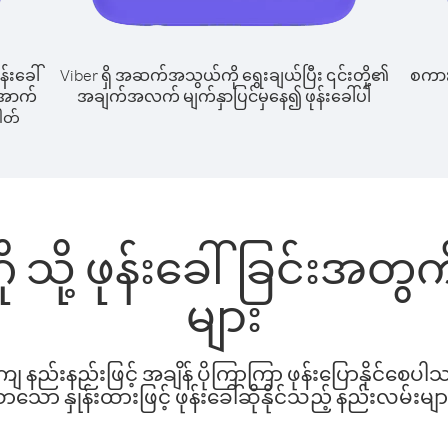
န်းခေါ်
Viber ရှိ အဆက်အသွယ်ကို ရွေးချယ်ပြီး ၎င်းတို့၏
စကားပ
် အောက်
အချက်အလက် မျက်နှာပြင်မှနေ၍ ဖုန်းခေါ်ပါ
ါတ်
ဂို သို့ ဖုန်းခေါ်ခြင်းအ
များ
နည်းနည်းဖြင့် အချိန် ပိုကြာကြာ ဖုန်းပြောနိုင်စေပ
ော နှုန်းထားဖြင့် ဖုန်းခေါ်ဆိုနိုင်သည့် နည်းလမ်းမျာ