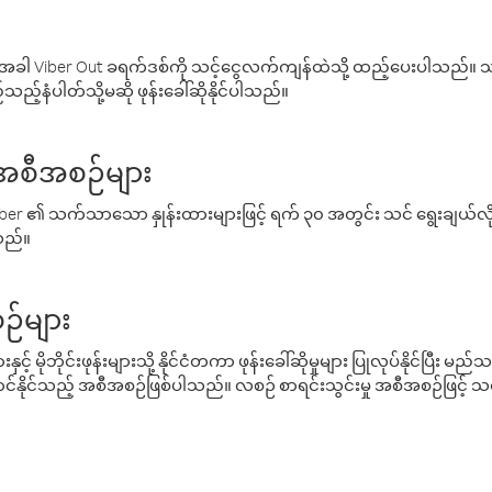
ါ Viber Out ခရက်ဒစ်ကို သင့်ငွေလက်ကျန်ထဲသို့ ထည့်ပေးပါသည်။ သင
ည့်နံပါတ်သို့မဆို ဖုန်းခေါ်ဆိုနိုင်ပါသည်။
် အစီအစဉ်များ
် Viber ၏ သက်သာသော နှုန်းထားများဖြင့် ရက် ၃၀ အတွင်း သင် ရွေးချယ်
်သည်။
ဉ်များ
့် မိုဘိုင်းဖုန်းများသို့ နိုင်ငံတကာ ဖုန်းခေါ်ဆိုမှုများ ပြုလုပ်နိုင်ပြီး
်နိုင်သည့် အစီအစဉ်ဖြစ်ပါသည်။ လစဉ် စာရင်းသွင်းမှု အစီအစဉ်ဖြင့်