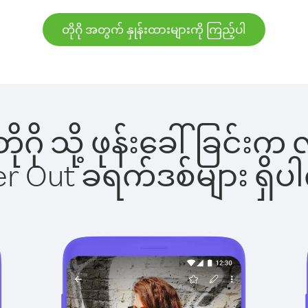
တိုဂို အတွက် နှုန်းထားများကို ကြည့်ပါ
 တိုဂို သို့ ဖုန်းခေါ်ခြင
ber Out ခရက်ဒစ်များ ရှ