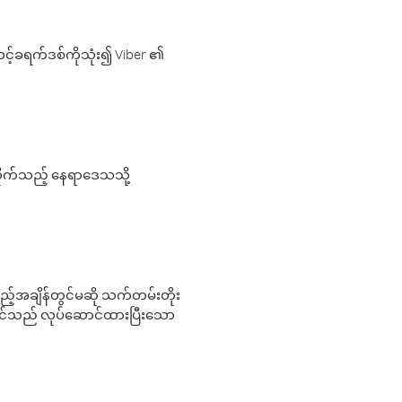
့်ခရက်ဒစ်ကိုသုံး၍ Viber ၏
လိုက်သည့် နေရာဒေသသို့
 မည်သည့်အချိန်တွင်မဆို သက်တမ်းတိုး
 သင်သည် လုပ်ဆောင်ထားပြီးသော