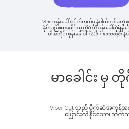
Viber ဖုန်းခေါ်နံပါတ်ကွက်မှ နံပါတ်တစ်ခုကို ဖု
နိုင်သည်။
မာခေါင်း မှ တိုဂို သို့ ဖုန်းခေါ်ဆိုရန
ပါအတိုင်း ဖုန်းခေါ်ပါ-
+
+
228
ဒေသတွင်း နံပ
မာခေါင်း မှ တို
Viber Out သည် ပိုက်ဆံအကုန်အကျ 
ပြောင်းလဲနိုင်သော၊ သက်သာသ