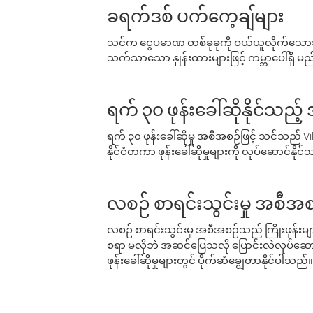
ခရက်ဒစ် ပက်ကေ့ချ်များ
သင်က ငွေပမာဏ တစ်ခုခုကို ဝယ်ယူလိုက်သောအခ
သက်သာသော နှုန်းထားများဖြင့် ကမ္ဘာပေါ်ရှိ မည်သ
ရက် ၃၀ ဖုန်းခေါ်ဆိုနိုင်သည့
ရက် ၃၀ ဖုန်းခေါ်ဆိုမှု အစီအစဉ်ဖြင့် သင်သည
နိုင်ငံတကာ ဖုန်းခေါ်ဆိုမှုများကို လုပ်ဆောင်နိုင
လစဉ် စာရင်းသွင်းမှု အစီအစ
လစဉ် စာရင်းသွင်းမှု အစီအစဉ်သည် ကြိုးဖုန်းများနှင
စရာ မလိုဘဲ အဆင်ပြေသလို ပြောင်းလဲလုပ်ဆောင
ဖုန်းခေါ်ဆိုမှုများတွင် ပိုက်ဆံချွေတာနိုင်ပါသည်။