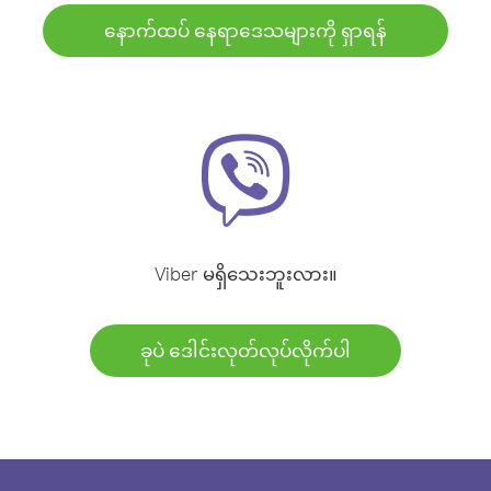
နောက်ထပ် နေရာဒေသများကို ရှာရန်
Viber မရှိသေးဘူးလား။
ခုပဲ ဒေါင်းလုတ်လုပ်လိုက်ပါ