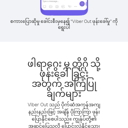
စကားပြောဆိုမှု ခေါင်းစီးမှနေ၍ “Viber Out ဖုန်းခေါ်မှု” ကို
ရွေးပါ
ဖါရာဂွေး မှ တိုဂို သို့
ဖုန်းခေါ်ခြင်း
အတွက် အကြံပြု
ချက်များ
Viber Out သည် ပိုက်ဆံအကုန်အကျ
နည်းနည်းဖြင့် အချိန် ပိုကြာကြာ ဖုန်း
ပြောနိုင်စေပါသည်။ ကျွန်ုပ်တို့၏
အဆင်ပြေသလို ပြောင်းလဲနိုင်သော၊