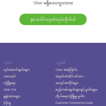
Viber မရှိသေးဘူးလား။
ခုပဲ ဒေါင်းလုတ်လုပ်လိုက်ပါ
VIBER
ကုမ္ပဏီ
လုပ်ဆောင်ချက်များ
Viber အကြောင်း
ဘလော့ဂ်
အမှတ်တံဆိပ် စင်တာ
လုံခြုံရေး
အလုပ်အကိုင်များ
Viber Out
စည်းကမ်းချက်များနှင့် မူဝါဒများ
နှုန်းထားများ
ကိုယ်ရေးလုံခြုံမှု မူဝါဒ
ပံ့ပိုးမှု
Customer Complaints Code