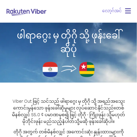
လော့ဂ်အင်
Togg
navig
ဖါရာဂွေး မှ တိုဂို သို့ ဖုန်းခေါ်
ဆိုပုံ
Viber Out ဖြင့် သင်သည် ဖါရာဂွေး မှ တိုဂို သို့ အရည်အသွေး
ကောင်းမွန်သော ဖုန်းခေါ်ဆိုမှုများ လုပ်ဆောင်နိုင်သည်။
တစ်
မိနစ်လျှင် 55.0 ¢ ပမာဏမှစ၍ ဖြင့် တိုဂို - ကြိုးဖုန်း သို့မဟုတ်
မိုဘိုင်းဖုန်း မည်သည့်နံပါတ်သို့မဆို ဖုန်းခေါ်ဆိုပါ။
တိုဂို အတွက် တစ်မိနစ်လျှင် အကောင်းဆုံး နှုန်းထားများကို