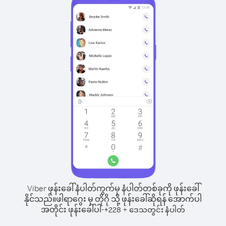
Viber ဖုန်းခေါ်နံပါတ်ကွက်မှ နံပါတ်တစ်ခုကို ဖုန်းခေါ်
နိုင်သည်။
ဖါရာဂွေး မှ တိုဂို သို့ ဖုန်းခေါ်ဆိုရန် အောက်ပါ
အတိုင်း ဖုန်းခေါ်ပါ-
+
+
228
ဒေသတွင်း နံပါတ်