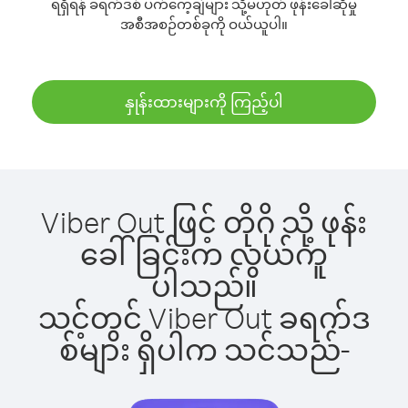
ရရှိရန် ခရက်ဒစ် ပက်ကေ့ချ်များ သို့မဟုတ် ဖုန်းခေါ်ဆိုမှု
အစီအစဉ်တစ်ခုကို ဝယ်ယူပါ။
နှုန်းထားများကို ကြည့်ပါ
Viber Out ဖြင့် တိုဂို သို့ ဖုန်း
ခေါ်ခြင်းက လွယ်ကူ
ပါသည်။
သင့်တွင် Viber Out ခရက်ဒ
စ်များ ရှိပါက သင်သည်-