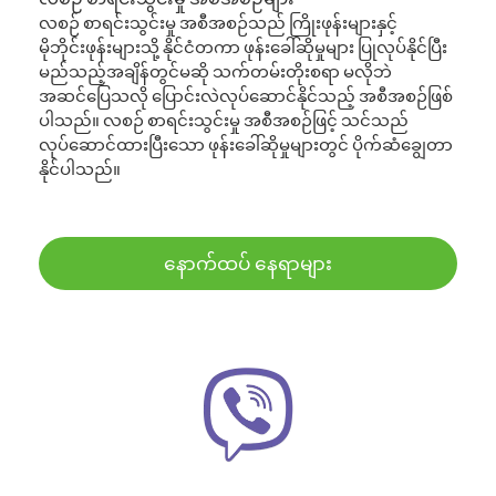
လစဉ် စာရင်းသွင်းမှု အစီအစဉ်သည် ကြိုးဖုန်းများနှင့်
မိုဘိုင်းဖုန်းများသို့ နိုင်ငံတကာ ဖုန်းခေါ်ဆိုမှုများ ပြုလုပ်နိုင်ပြီး
မည်သည့်အချိန်တွင်မဆို သက်တမ်းတိုးစရာ မလိုဘဲ
အဆင်ပြေသလို ပြောင်းလဲလုပ်ဆောင်နိုင်သည့် အစီအစဉ်ဖြစ်
ပါသည်။ လစဉ် စာရင်းသွင်းမှု အစီအစဉ်ဖြင့် သင်သည်
လုပ်ဆောင်ထားပြီးသော ဖုန်းခေါ်ဆိုမှုများတွင် ပိုက်ဆံချွေတာ
နိုင်ပါသည်။
နောက်ထပ် နေရာများ