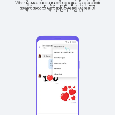
Viber ရှိ အဆက်အသွယ်ကို ရွေးချယ်ပြီး ၎င်းတို့၏
အချက်အလက် မျက်နှာပြင်မှနေ၍ ဖုန်းခေါ်ပါ