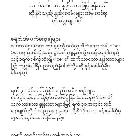
သက်သာသော နှုန်းထားဖြင့် ဖုန်းခေါ်
ဆိုနိုင်သည့် နည်းလမ်းများထဲမှ တစ်ခု
ကို ရွေးချယ်ပါ-
ခရက်ဒစ် ပက်ကေ့ချ်များ
သင်က ငွေပမာဏ တစ်ခုခုကို ဝယ်ယူလိုက်သောအခါ Viber
Out ခရက်ဒစ်ကို သင့်ငွေလက်ကျန်ထဲသို့ ထည့်ပေးပါသည်။
သင့်ခရက်ဒစ်ကိုသုံး၍ Viber ၏ သက်သာသော နှုန်းထားများ
ဖြင့် ကမ္ဘာပေါ်ရှိ မည်သည့်နံပါတ်သို့မဆို ဖုန်းခေါ်ဆိုနိုင်
ပါသည်။
ရက် ၃၀ ဖုန်းခေါ်ဆိုနိုင်သည့် အစီအစဉ်များ
ရက် ၃၀ ဖုန်းခေါ်ဆိုမှု အစီအစဉ်ဖြင့် သင်သည် Viber ၏
သက်သာသော နှုန်းထားများဖြင့် ရက် ၃၀ အတွင်း သင်
ရွေးချယ်လိုက်သည့် နေရာဒေသသို့ နိုင်ငံတကာ ဖုန်းခေါ်ဆိုမှု
များကို လုပ်ဆောင်နိုင်သည်။
လစဉ် စာရင်းသွင်းမှု အစီအစဉ်များ