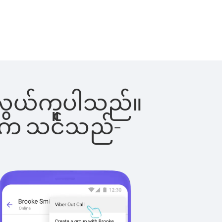
်းက လွယ်ကူပါသည်။
ိပါက သင်သည်-