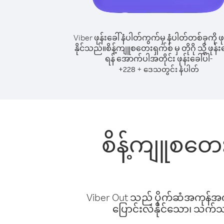
Viber ဖုန်းခေါ်နံပါတ်ကွက်မှ နံပါတ်တစ်ခုကို ဖု
နိုင်သည်။
စိန့်ကျူစတေးရှက်စ် မှ တိုဂို သို့ ဖုန်း
ရန် အောက်ပါအတိုင်း ဖုန်းခေါ်ပါ-
+
+
228
ဒေသတွင်း နံပါတ်
စိန့်ကျူစတေးရ
Viber Out သည် ပိုက်ဆံအကုန်အကျ 
ပြောင်းလဲနိုင်သော၊ သက်သာသ