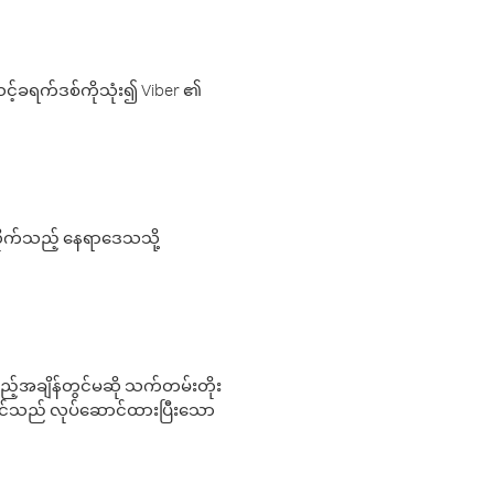
့်ခရက်ဒစ်ကိုသုံး၍ Viber ၏
လိုက်သည့် နေရာဒေသသို့
 မည်သည့်အချိန်တွင်မဆို သက်တမ်းတိုး
 သင်သည် လုပ်ဆောင်ထားပြီးသော