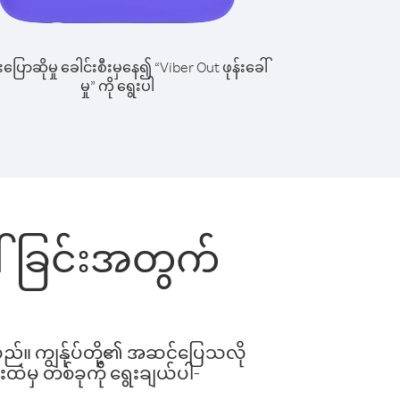
ြောဆိုမှု ခေါင်းစီးမှနေ၍ “Viber Out ဖုန်းခေါ်
မှု” ကို ရွေးပါ
ခေါ်ခြင်းအတွက်
ါသည်။ ကျွန်ုပ်တို့၏ အဆင်ပြေသလို
းထဲမှ တစ်ခုကို ရွေးချယ်ပါ-