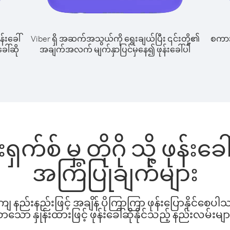
န်းခေါ်
Viber ရှိ အဆက်အသွယ်ကို ရွေးချယ်ပြီး ၎င်းတို့၏
စကားပ
ခေါ်ဆို
အချက်အလက် မျက်နှာပြင်မှနေ၍ ဖုန်းခေါ်ပါ
ှက်စ် မှ တိုဂို သို့ ဖုန်း
အကြံပြုချက်များ
နည်းနည်းဖြင့် အချိန် ပိုကြာကြာ ဖုန်းပြောနိုင်စေပ
ော နှုန်းထားဖြင့် ဖုန်းခေါ်ဆိုနိုင်သည့် နည်းလမ်းမျာ