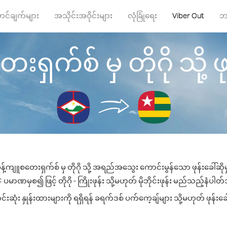
ာင်ချက်များ
အသိုင်းအဝိုင်းများ
လုံခြုံရေး
Viber Out
ဘ
ရှက်စ် မှ တိုဂို သို့ ဖု
န့်ကျူစတေးရှက်စ် မှ တိုဂို သို့ အရည်အသွေး ကောင်းမွန်သော ဖုန်းခေါ်ဆို
ပမာဏမှစ၍ ဖြင့် တိုဂို - ကြိုးဖုန်း သို့မဟုတ် မိုဘိုင်းဖုန်း မည်သည့်နံပါတ်သိ
းဆုံး နှုန်းထားများကို ရရှိရန် ခရက်ဒစ် ပက်ကေ့ချ်များ သို့မဟုတ် ဖုန်းခ