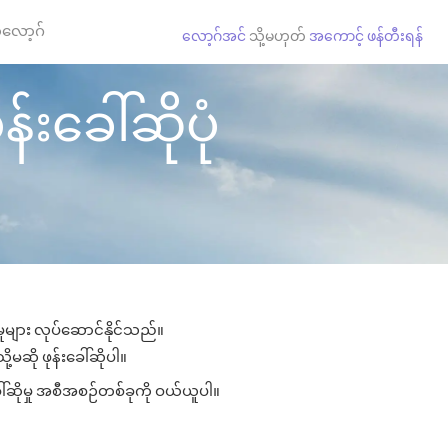
လော့ဂ်
လော့ဂ်အင်
သို့မဟုတ်
အကောင့် ဖန်တီးရန်
န်းခေါ်ဆိုပုံ
မှုများ လုပ်ဆောင်နိုင်သည်။
ု့မဆို ဖုန်းခေါ်ဆိုပါ။
ေါ်ဆိုမှု အစီအစဉ်တစ်ခုကို ဝယ်ယူပါ။