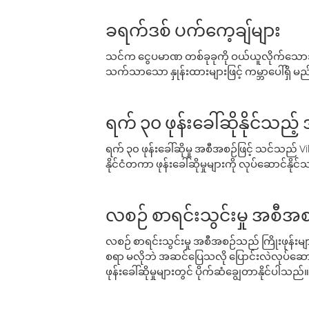
ခရက်ဒစ် ပက်ကေ့ချ်များ
သင်က ငွေပမာဏ တစ်ခုခုကို ဝယ်ယူလိုက်သောအခ
သက်သာသော နှုန်းထားများဖြင့် ကမ္ဘာပေါ်ရှိ မည်သ
ရက် ၃၀ ဖုန်းခေါ်ဆိုနိုင်သည့
ရက် ၃၀ ဖုန်းခေါ်ဆိုမှု အစီအစဉ်ဖြင့် သင်သည
နိုင်ငံတကာ ဖုန်းခေါ်ဆိုမှုများကို လုပ်ဆောင်နိုင
လစဉ် စာရင်းသွင်းမှု အစီအစ
လစဉ် စာရင်းသွင်းမှု အစီအစဉ်သည် ကြိုးဖုန်းများနှင
စရာ မလိုဘဲ အဆင်ပြေသလို ပြောင်းလဲလုပ်ဆောင
ဖုန်းခေါ်ဆိုမှုများတွင် ပိုက်ဆံချွေတာနိုင်ပါသည်။