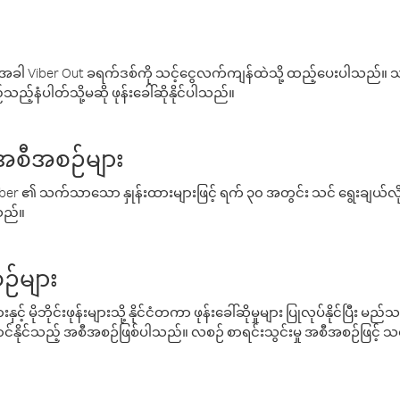
ါ Viber Out ခရက်ဒစ်ကို သင့်ငွေလက်ကျန်ထဲသို့ ထည့်ပေးပါသည်။ သင
ည့်နံပါတ်သို့မဆို ဖုန်းခေါ်ဆိုနိုင်ပါသည်။
် အစီအစဉ်များ
် Viber ၏ သက်သာသော နှုန်းထားများဖြင့် ရက် ၃၀ အတွင်း သင် ရွေးချယ်
်သည်။
ဉ်များ
့် မိုဘိုင်းဖုန်းများသို့ နိုင်ငံတကာ ဖုန်းခေါ်ဆိုမှုများ ပြုလုပ်နိုင်ပြီး
်နိုင်သည့် အစီအစဉ်ဖြစ်ပါသည်။ လစဉ် စာရင်းသွင်းမှု အစီအစဉ်ဖြင့်