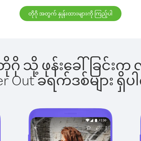
တိုဂို အတွက် နှုန်းထားများကို ကြည့်ပါ
 တိုဂို သို့ ဖုန်းခေါ်ခြင
ber Out ခရက်ဒစ်များ ရှ