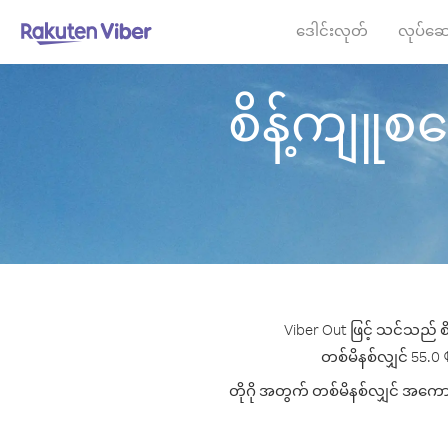
ဒေါင်းလုတ်
လုပ်ဆေ
စိန့်ကျူစတေး
Viber Out ဖြင့် သင်သည် စိ
တစ်မိနစ်လျှင် 55.0 ¢ 
တိုဂို အတွက် တစ်မိနစ်လျှင် အကောင်