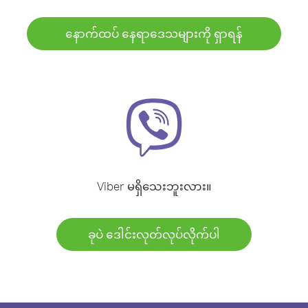
နောက်ထပ် နေရာဒေသများကို ရှာရန်
Viber မရှိသေးဘူးလား။
ခုပဲ ဒေါင်းလုတ်လုပ်လိုက်ပါ