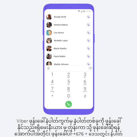
Viber ဖုန်းခေါ်နံပါတ်ကွက်မှ နံပါတ်တစ်ခုကို ဖုန်းခေါ်
နိုင်သည်။
ရိုမေးနီးယား မှ တုန်းကာ သို့ ဖုန်းခေါ်ဆိုရန်
အောက်ပါအတိုင်း ဖုန်းခေါ်ပါ-
+
+
676
ဒေသတွင်း နံပါတ်