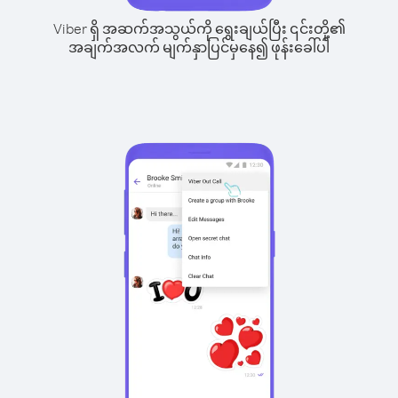
Viber ရှိ အဆက်အသွယ်ကို ရွေးချယ်ပြီး ၎င်းတို့၏
အချက်အလက် မျက်နှာပြင်မှနေ၍ ဖုန်းခေါ်ပါ