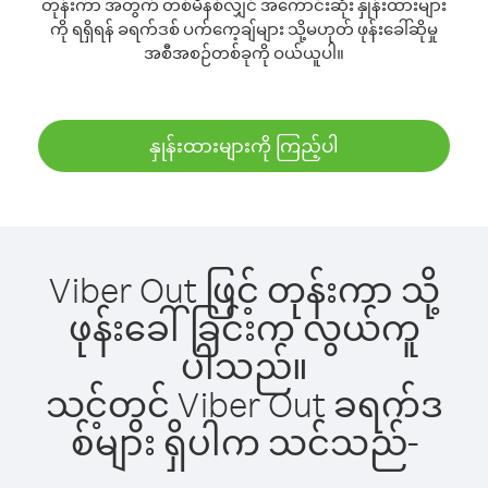
တုန်းကာ အတွက် တစ်မိနစ်လျှင် အကောင်းဆုံး နှုန်းထားများ
ကို ရရှိရန် ခရက်ဒစ် ပက်ကေ့ချ်များ သို့မဟုတ် ဖုန်းခေါ်ဆိုမှု
အစီအစဉ်တစ်ခုကို ဝယ်ယူပါ။
နှုန်းထားများကို ကြည့်ပါ
Viber Out ဖြင့် တုန်းကာ သို့
ဖုန်းခေါ်ခြင်းက လွယ်ကူ
ပါသည်။
သင့်တွင် Viber Out ခရက်ဒ
စ်များ ရှိပါက သင်သည်-