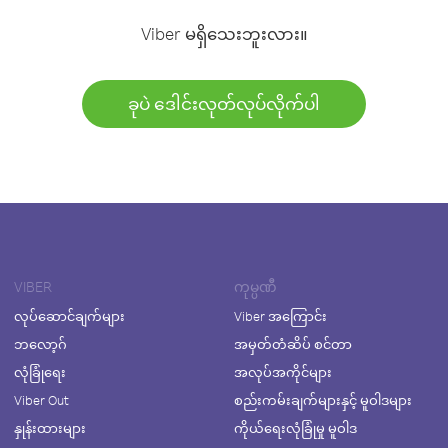
Viber မရှိသေးဘူးလား။
ခုပဲ ဒေါင်းလုတ်လုပ်လိုက်ပါ
VIBER
ကုမ္ပဏီ
လုပ်ဆောင်ချက်များ
Viber အကြောင်း
ဘလော့ဂ်
အမှတ်တံဆိပ် စင်တာ
လုံခြုံရေး
အလုပ်အကိုင်များ
Viber Out
စည်းကမ်းချက်များနှင့် မူဝါဒများ
နှုန်းထားများ
ကိုယ်ရေးလုံခြုံမှု မူဝါဒ