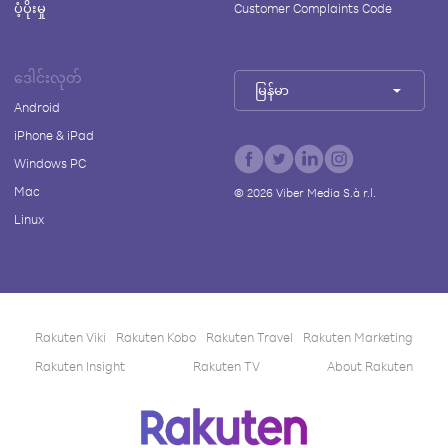
ပံ့ပိုးမှု
Customer Complaints Code
ဒေါင်းလုတ်
မြန်မာ
Android
iPhone & iPad
Windows PC
Mac
©
2026
Viber Media S.à r.l.
Linux
Rakuten Viki
Rakuten Kobo
Rakuten Travel
Rakuten Marketing
Rakuten Insight
Rakuten TV
About Rakuten