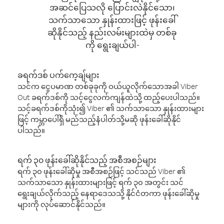
အဆင်ပြေသလို ပြောင်းလဲနိုင်သော၊
သက်သာသော နှုန်းထားဖြင့် ဖုန်းခေါ်
ဆိုနိုင်သည့် နည်းလမ်းများထဲမှ တစ်ခု
ကို ရွေးချယ်ပါ-
ခရက်ဒစ် ပက်ကေ့ချ်များ
သင်က ငွေပမာဏ တစ်ခုခုကို ဝယ်ယူလိုက်သောအခါ Viber
Out ခရက်ဒစ်ကို သင့်ငွေလက်ကျန်ထဲသို့ ထည့်ပေးပါသည်။
သင့်ခရက်ဒစ်ကိုသုံး၍ Viber ၏ သက်သာသော နှုန်းထားများ
ဖြင့် ကမ္ဘာပေါ်ရှိ မည်သည့်နံပါတ်သို့မဆို ဖုန်းခေါ်ဆိုနိုင်
ပါသည်။
ရက် ၃၀ ဖုန်းခေါ်ဆိုနိုင်သည့် အစီအစဉ်များ
ရက် ၃၀ ဖုန်းခေါ်ဆိုမှု အစီအစဉ်ဖြင့် သင်သည် Viber ၏
သက်သာသော နှုန်းထားများဖြင့် ရက် ၃၀ အတွင်း သင်
ရွေးချယ်လိုက်သည့် နေရာဒေသသို့ နိုင်ငံတကာ ဖုန်းခေါ်ဆိုမှု
များကို လုပ်ဆောင်နိုင်သည်။