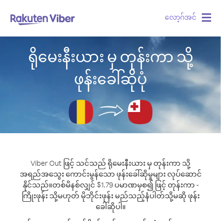
လော့ဂ်အင်
Togg
navig
ရိုမေးနီးယား မှ တုန်းကာ သို့
ဖုန်းခေါ်ဆိုပုံ
Viber Out ဖြင့် သင်သည် ရိုမေးနီးယား မှ တုန်းကာ သို့
အရည်အသွေး ကောင်းမွန်သော ဖုန်းခေါ်ဆိုမှုများ လုပ်ဆောင်
နိုင်သည်။
တစ်မိနစ်လျှင် $1.79 ပမာဏမှစ၍ ဖြင့် တုန်းကာ -
ကြိုးဖုန်း သို့မဟုတ် မိုဘိုင်းဖုန်း မည်သည့်နံပါတ်သို့မဆို ဖုန်း
ခေါ်ဆိုပါ။