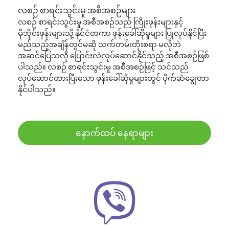
လစဉ် စာရင်းသွင်းမှု အစီအစဉ်များ
လစဉ် စာရင်းသွင်းမှု အစီအစဉ်သည် ကြိုးဖုန်းများနှင့်
မိုဘိုင်းဖုန်းများသို့ နိုင်ငံတကာ ဖုန်းခေါ်ဆိုမှုများ ပြုလုပ်နိုင်ပြီး
မည်သည့်အချိန်တွင်မဆို သက်တမ်းတိုးစရာ မလိုဘဲ
အဆင်ပြေသလို ပြောင်းလဲလုပ်ဆောင်နိုင်သည့် အစီအစဉ်ဖြစ်
ပါသည်။ လစဉ် စာရင်းသွင်းမှု အစီအစဉ်ဖြင့် သင်သည်
လုပ်ဆောင်ထားပြီးသော ဖုန်းခေါ်ဆိုမှုများတွင် ပိုက်ဆံချွေတာ
နိုင်ပါသည်။
နောက်ထပ် နေရာများ