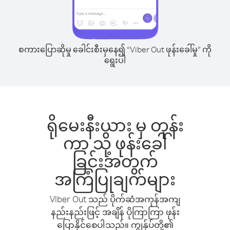
စကားပြောဆိုမှု ခေါင်းစီးမှနေ၍ “Viber Out ဖုန်းခေါ်မှု” ကို
ရွေးပါ
ရိုမေးနီးယား မှ တုန်း
ကာ သို့ ဖုန်းခေါ်
ခြင်းအတွက်
အကြံပြုချက်များ
Viber Out သည် ပိုက်ဆံအကုန်အကျ
နည်းနည်းဖြင့် အချိန် ပိုကြာကြာ ဖုန်း
ပြောနိုင်စေပါသည်။ ကျွန်ုပ်တို့၏