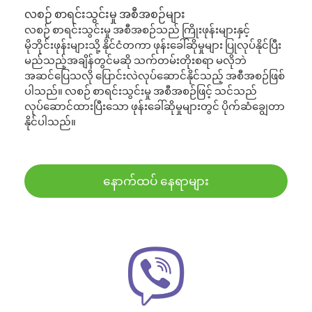
လစဉ် စာရင်းသွင်းမှု အစီအစဉ်များ
လစဉ် စာရင်းသွင်းမှု အစီအစဉ်သည် ကြိုးဖုန်းများနှင့်
မိုဘိုင်းဖုန်းများသို့ နိုင်ငံတကာ ဖုန်းခေါ်ဆိုမှုများ ပြုလုပ်နိုင်ပြီး
မည်သည့်အချိန်တွင်မဆို သက်တမ်းတိုးစရာ မလိုဘဲ
အဆင်ပြေသလို ပြောင်းလဲလုပ်ဆောင်နိုင်သည့် အစီအစဉ်ဖြစ်
ပါသည်။ လစဉ် စာရင်းသွင်းမှု အစီအစဉ်ဖြင့် သင်သည်
လုပ်ဆောင်ထားပြီးသော ဖုန်းခေါ်ဆိုမှုများတွင် ပိုက်ဆံချွေတာ
နိုင်ပါသည်။
နောက်ထပ် နေရာများ