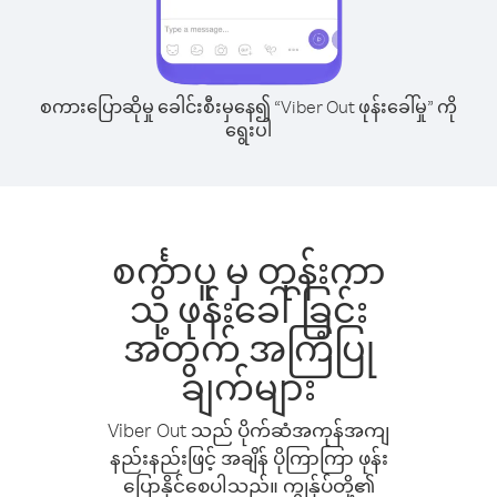
စကားပြောဆိုမှု ခေါင်းစီးမှနေ၍ “Viber Out ဖုန်းခေါ်မှု” ကို
ရွေးပါ
စင်္ကာပူ မှ တုန်းကာ
သို့ ဖုန်းခေါ်ခြင်း
အတွက် အကြံပြု
ချက်များ
Viber Out သည် ပိုက်ဆံအကုန်အကျ
နည်းနည်းဖြင့် အချိန် ပိုကြာကြာ ဖုန်း
ပြောနိုင်စေပါသည်။ ကျွန်ုပ်တို့၏