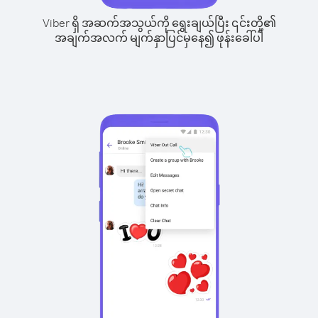
Viber ရှိ အဆက်အသွယ်ကို ရွေးချယ်ပြီး ၎င်းတို့၏
အချက်အလက် မျက်နှာပြင်မှနေ၍ ဖုန်းခေါ်ပါ