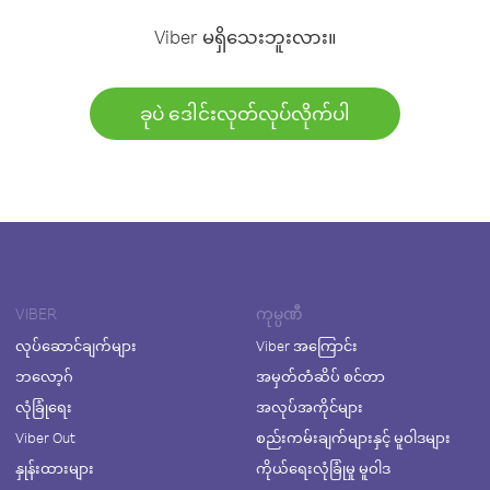
Viber မရှိသေးဘူးလား။
ခုပဲ ဒေါင်းလုတ်လုပ်လိုက်ပါ
VIBER
ကုမ္ပဏီ
လုပ်ဆောင်ချက်များ
Viber အကြောင်း
ဘလော့ဂ်
အမှတ်တံဆိပ် စင်တာ
လုံခြုံရေး
အလုပ်အကိုင်များ
Viber Out
စည်းကမ်းချက်များနှင့် မူဝါဒများ
နှုန်းထားများ
ကိုယ်ရေးလုံခြုံမှု မူဝါဒ