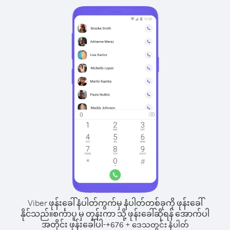
Viber ဖုန်းခေါ်နံပါတ်ကွက်မှ နံပါတ်တစ်ခုကို ဖုန်းခေါ်
နိုင်သည်။
စင်္ကာပူ မှ တုန်းကာ သို့ ဖုန်းခေါ်ဆိုရန် အောက်ပါ
အတိုင်း ဖုန်းခေါ်ပါ-
+
+
676
ဒေသတွင်း နံပါတ်