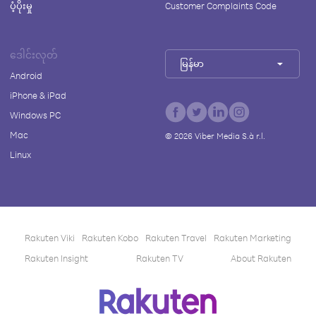
ပံ့ပိုးမှု
Customer Complaints Code
ဒေါင်းလုတ်
မြန်မာ
Android
iPhone & iPad
Windows PC
Mac
©
2026
Viber Media S.à r.l.
Linux
Rakuten Viki
Rakuten Kobo
Rakuten Travel
Rakuten Marketing
Rakuten Insight
Rakuten TV
About Rakuten