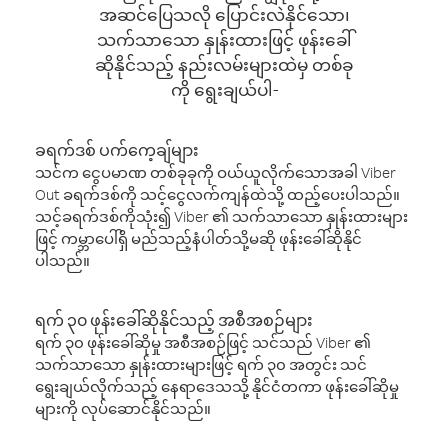
အဆင်ပြေသလို ပြောင်းလဲနိုင်သော၊
သက်သာသော နှုန်းထားဖြင့် ဖုန်းခေါ်
ဆိုနိုင်သည့် နည်းလမ်းများထဲမှ တစ်ခု
ကို ရွေးချယ်ပါ-
ခရက်ဒစ် ပက်ကေ့ချ်များ
သင်က ငွေပမာဏ တစ်ခုခုကို ဝယ်ယူလိုက်သောအခါ Viber
Out ခရက်ဒစ်ကို သင့်ငွေလက်ကျန်ထဲသို့ ထည့်ပေးပါသည်။
သင့်ခရက်ဒစ်ကိုသုံး၍ Viber ၏ သက်သာသော နှုန်းထားများ
ဖြင့် ကမ္ဘာပေါ်ရှိ မည်သည့်နံပါတ်သို့မဆို ဖုန်းခေါ်ဆိုနိုင်
ပါသည်။
ရက် ၃၀ ဖုန်းခေါ်ဆိုနိုင်သည့် အစီအစဉ်များ
ရက် ၃၀ ဖုန်းခေါ်ဆိုမှု အစီအစဉ်ဖြင့် သင်သည် Viber ၏
သက်သာသော နှုန်းထားများဖြင့် ရက် ၃၀ အတွင်း သင်
ရွေးချယ်လိုက်သည့် နေရာဒေသသို့ နိုင်ငံတကာ ဖုန်းခေါ်ဆိုမှု
များကို လုပ်ဆောင်နိုင်သည်။