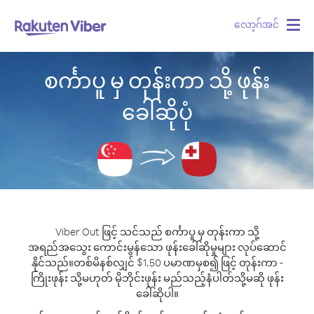
လော့ဂ်အင်
Togg
navig
စင်္ကာပူ မှ တုန်းကာ သို့ ဖုန်း
ခေါ်ဆိုပုံ
Viber Out ဖြင့် သင်သည် စင်္ကာပူ မှ တုန်းကာ သို့
အရည်အသွေး ကောင်းမွန်သော ဖုန်းခေါ်ဆိုမှုများ လုပ်ဆောင်
နိုင်သည်။
တစ်မိနစ်လျှင် $1.50 ပမာဏမှစ၍ ဖြင့် တုန်းကာ -
ကြိုးဖုန်း သို့မဟုတ် မိုဘိုင်းဖုန်း မည်သည့်နံပါတ်သို့မဆို ဖုန်း
ခေါ်ဆိုပါ။