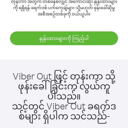
တုန်းကာ အတွက် တစ်မိနစ်လျှင် အကောင်းဆုံး နှုန်းထားများ
ကို ရရှိရန် ခရက်ဒစ် ပက်ကေ့ချ်များ သို့မဟုတ် ဖုန်းခေါ်ဆိုမှု
အစီအစဉ်တစ်ခုကို ဝယ်ယူပါ။
နှုန်းထားများကို ကြည့်ပါ
Viber Out ဖြင့် တုန်းကာ သို့
ဖုန်းခေါ်ခြင်းက လွယ်ကူ
ပါသည်။
သင့်တွင် Viber Out ခရက်ဒ
စ်များ ရှိပါက သင်သည်-