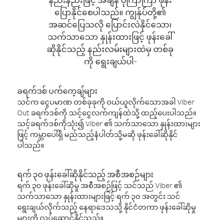
ပြောနိုင်စေပါသည်။ ကျွန်ုပ်တို့၏
အဆင်ပြေသလို ပြောင်းလဲနိုင်သော၊
သက်သာသော နှုန်းထားဖြင့် ဖုန်းခေါ်
ဆိုနိုင်သည့် နည်းလမ်းများထဲမှ တစ်ခု
ကို ရွေးချယ်ပါ-
ခရက်ဒစ် ပက်ကေ့ချ်များ
သင်က ငွေပမာဏ တစ်ခုခုကို ဝယ်ယူလိုက်သောအခါ Viber
Out ခရက်ဒစ်ကို သင့်ငွေလက်ကျန်ထဲသို့ ထည့်ပေးပါသည်။
သင့်ခရက်ဒစ်ကိုသုံး၍ Viber ၏ သက်သာသော နှုန်းထားများ
ဖြင့် ကမ္ဘာပေါ်ရှိ မည်သည့်နံပါတ်သို့မဆို ဖုန်းခေါ်ဆိုနိုင်
ပါသည်။
ရက် ၃၀ ဖုန်းခေါ်ဆိုနိုင်သည့် အစီအစဉ်များ
ရက် ၃၀ ဖုန်းခေါ်ဆိုမှု အစီအစဉ်ဖြင့် သင်သည် Viber ၏
သက်သာသော နှုန်းထားများဖြင့် ရက် ၃၀ အတွင်း သင်
ရွေးချယ်လိုက်သည့် နေရာဒေသသို့ နိုင်ငံတကာ ဖုန်းခေါ်ဆိုမှု
များကို လုပ်ဆောင်နိုင်သည်။