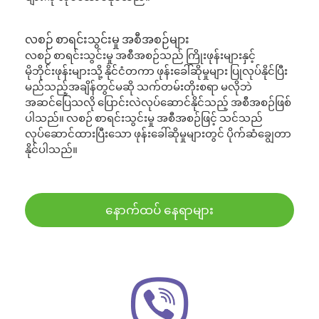
လစဉ် စာရင်းသွင်းမှု အစီအစဉ်များ
လစဉ် စာရင်းသွင်းမှု အစီအစဉ်သည် ကြိုးဖုန်းများနှင့်
မိုဘိုင်းဖုန်းများသို့ နိုင်ငံတကာ ဖုန်းခေါ်ဆိုမှုများ ပြုလုပ်နိုင်ပြီး
မည်သည့်အချိန်တွင်မဆို သက်တမ်းတိုးစရာ မလိုဘဲ
အဆင်ပြေသလို ပြောင်းလဲလုပ်ဆောင်နိုင်သည့် အစီအစဉ်ဖြစ်
ပါသည်။ လစဉ် စာရင်းသွင်းမှု အစီအစဉ်ဖြင့် သင်သည်
လုပ်ဆောင်ထားပြီးသော ဖုန်းခေါ်ဆိုမှုများတွင် ပိုက်ဆံချွေတာ
နိုင်ပါသည်။
နောက်ထပ် နေရာများ