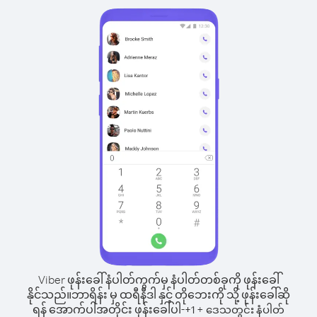
Viber ဖုန်းခေါ်နံပါတ်ကွက်မှ နံပါတ်တစ်ခုကို ဖုန်းခေါ်
နိုင်သည်။
ဘာရိန်း မှ ထရီနီဒါ နှင့် တိုဘေးကို သို့ ဖုန်းခေါ်ဆို
ရန် အောက်ပါအတိုင်း ဖုန်းခေါ်ပါ-
+
+
1
ဒေသတွင်း နံပါတ်