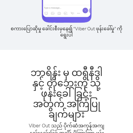
စကားပြောဆိုမှု ခေါင်းစီးမှနေ၍ “Viber Out ဖုန်းခေါ်မှု” ကို
ရွေးပါ
ဘာရိန်း မှ ထရီနီဒါ
နှင့် တိုဘေးကို သို့
ဖုန်းခေါ်ခြင်း
အတွက် အကြံပြု
ချက်များ
Viber Out သည် ပိုက်ဆံအကုန်အကျ
နည်းနည်းဖြင့် အချိန် ပိုကြာကြာ ဖုန်း