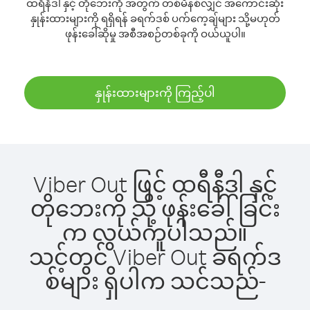
ထရီနီဒါ နှင့် တိုဘေးကို အတွက် တစ်မိနစ်လျှင် အကောင်းဆုံး
နှုန်းထားများကို ရရှိရန် ခရက်ဒစ် ပက်ကေ့ချ်များ သို့မဟုတ်
ဖုန်းခေါ်ဆိုမှု အစီအစဉ်တစ်ခုကို ဝယ်ယူပါ။
နှုန်းထားများကို ကြည့်ပါ
Viber Out ဖြင့် ထရီနီဒါ နှင့်
တိုဘေးကို သို့ ဖုန်းခေါ်ခြင်း
က လွယ်ကူပါသည်။
သင့်တွင် Viber Out ခရက်ဒ
စ်များ ရှိပါက သင်သည်-