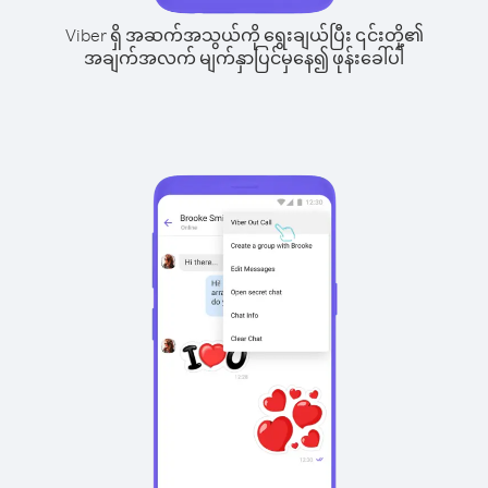
Viber ရှိ အဆက်အသွယ်ကို ရွေးချယ်ပြီး ၎င်းတို့၏
အချက်အလက် မျက်နှာပြင်မှနေ၍ ဖုန်းခေါ်ပါ