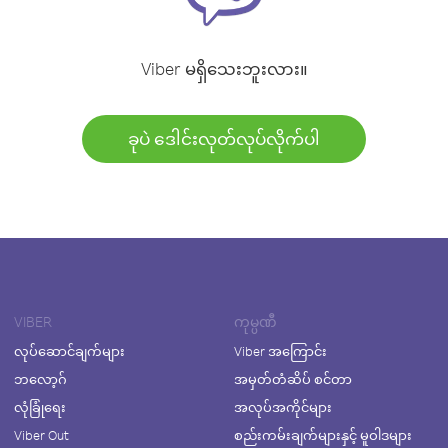
Viber မရှိသေးဘူးလား။
ခုပဲ ဒေါင်းလုတ်လုပ်လိုက်ပါ
VIBER
ကုမ္ပဏီ
လုပ်ဆောင်ချက်များ
Viber အကြောင်း
ဘလော့ဂ်
အမှတ်တံဆိပ် စင်တာ
လုံခြုံရေး
အလုပ်အကိုင်များ
Viber Out
စည်းကမ်းချက်များနှင့် မူဝါဒများ