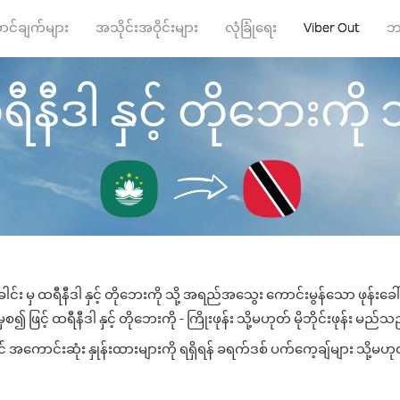
ာင်ချက်များ
အသိုင်းအဝိုင်းများ
လုံခြုံရေး
Viber Out
ဘ
နီဒါ နှင့် တိုဘေးကို သို့
င်း မှ ထရီနီဒါ နှင့် တိုဘေးကို သို့ အရည်အသွေး ကောင်းမွန်သော ဖုန်းခေါ်
ဖြင့် ထရီနီဒါ နှင့် တိုဘေးကို - ကြိုးဖုန်း သို့မဟုတ် မိုဘိုင်းဖုန်း မည်သည့
် အကောင်းဆုံး နှုန်းထားများကို ရရှိရန် ခရက်ဒစ် ပက်ကေ့ချ်များ သို့မဟု