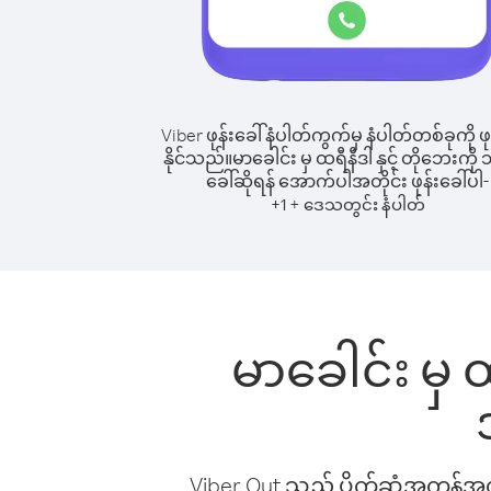
Viber ဖုန်းခေါ်နံပါတ်ကွက်မှ နံပါတ်တစ်ခုကို ဖု
နိုင်သည်။
မာခေါင်း မှ ထရီနီဒါ နှင့် တိုဘေးကို သို
ခေါ်ဆိုရန် အောက်ပါအတိုင်း ဖုန်းခေါ်ပါ-
+
+
1
ဒေသတွင်း နံပါတ်
မာခေါင်း မှ ထရ
Viber Out သည် ပိုက်ဆံအကုန်အကျ 