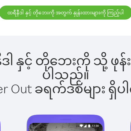
ထရီနီဒါ နှင့် တိုဘေးကို အတွက် နှုန်းထားများကို ကြည့်ပါ
ီဒါ နှင့် တိုဘေးကို သို့ ဖ
ပါသည်။
ber Out ခရက်ဒစ်များ ရှ