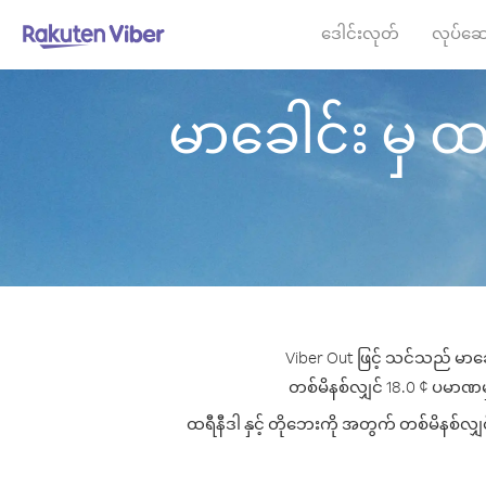
ဒေါင်းလုတ်
လုပ်ဆေ
မာခေါင်း မှ ထရီ
Viber Out ဖြင့် သင်သည် မာခေါ
တစ်မိနစ်လျှင် 18.0 ¢ ပမာဏမှစ၍ 
ထရီနီဒါ နှင့် တိုဘေးကို အတွက် တစ်မိနစ်လျှင