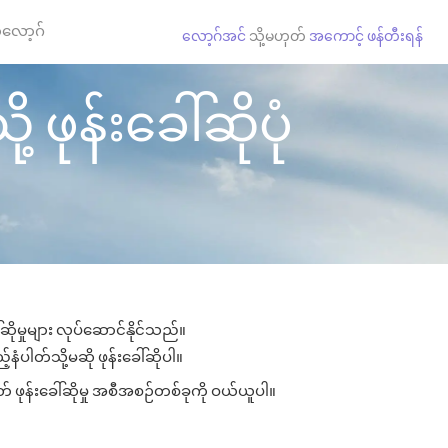
လော့ဂ်
လော့ဂ်အင်
သို့မဟုတ်
အကောင့် ဖန်တီးရန်
 ဖုန်းခေါ်ဆိုပုံ
ဆိုမှုများ လုပ်ဆောင်နိုင်သည်။
်နံပါတ်သို့မဆို ဖုန်းခေါ်ဆိုပါ။
တ် ဖုန်းခေါ်ဆိုမှု အစီအစဉ်တစ်ခုကို ဝယ်ယူပါ။