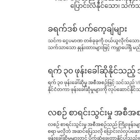
ပြောင်းလဲနိုင်သော၊ သက်သာသ
ခရက်ဒစ် ပက်ကေ့ချ်များ
သင်က ငွေပမာဏ တစ်ခုခုကို ဝယ်ယူလိုက်သောအခ
သက်သာသော နှုန်းထားများဖြင့် ကမ္ဘာပေါ်ရှိ မည်သ
ရက် ၃၀ ဖုန်းခေါ်ဆိုနိုင်သည့
ရက် ၃၀ ဖုန်းခေါ်ဆိုမှု အစီအစဉ်ဖြင့် သင်သည
နိုင်ငံတကာ ဖုန်းခေါ်ဆိုမှုများကို လုပ်ဆောင်နိုင
လစဉ် စာရင်းသွင်းမှု အစီအစ
လစဉ် စာရင်းသွင်းမှု အစီအစဉ်သည် ကြိုးဖုန်းများနှင
စရာ မလိုဘဲ အဆင်ပြေသလို ပြောင်းလဲလုပ်ဆောင
ဖုန်းခေါ်ဆိုမှုများတွင် ပိုက်ဆံချွေတာနိုင်ပါသည်။