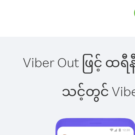
Viber Out ဖြင့် ထရီန
သင့်တွင် Vi