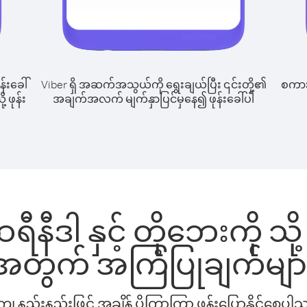
န်းခေါ်
Viber ရှိ အဆက်အသွယ်ကို ရွေးချယ်ပြီး ၎င်းတို့၏
စကားပ
့ ဖုန်း
အချက်အလက် မျက်နှာပြင်မှနေ၍ ဖုန်းခေါ်ပါ
ီနီဒါ နှင့် တိုဘေးကို သို့
အတွက် အကြံပြုချက်မျာ
နည်းနည်းဖြင့် အချိန် ပိုကြာကြာ ဖုန်းပြောနိုင်စေပ