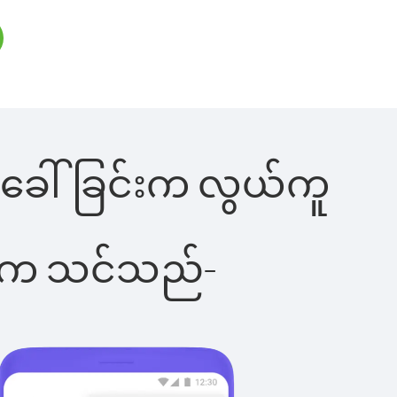
ုန်းခေါ်ခြင်းက လွယ်ကူ
ိပါက သင်သည်-