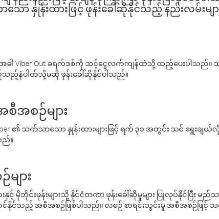
ော နှုန်းထားဖြင့် ဖုန်းခေါ်ဆိုနိုင်သည့် နည်းလမ်းမျာ
ါ Viber Out ခရက်ဒစ်ကို သင့်ငွေလက်ကျန်ထဲသို့ ထည့်ပေးပါသည်။ သင
ည့်နံပါတ်သို့မဆို ဖုန်းခေါ်ဆိုနိုင်ပါသည်။
် အစီအစဉ်များ
် Viber ၏ သက်သာသော နှုန်းထားများဖြင့် ရက် ၃၀ အတွင်း သင် ရွေးချယ်
်သည်။
ဉ်များ
့် မိုဘိုင်းဖုန်းများသို့ နိုင်ငံတကာ ဖုန်းခေါ်ဆိုမှုများ ပြုလုပ်နိုင်ပြီး
်နိုင်သည့် အစီအစဉ်ဖြစ်ပါသည်။ လစဉ် စာရင်းသွင်းမှု အစီအစဉ်ဖြင့်