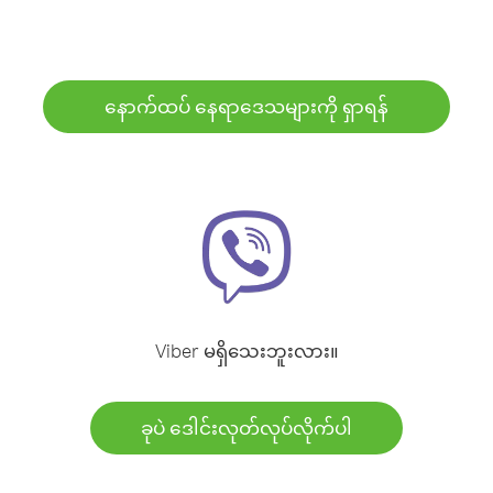
နောက်ထပ် နေရာဒေသများကို ရှာရန်
Viber မရှိသေးဘူးလား။
ခုပဲ ဒေါင်းလုတ်လုပ်လိုက်ပါ