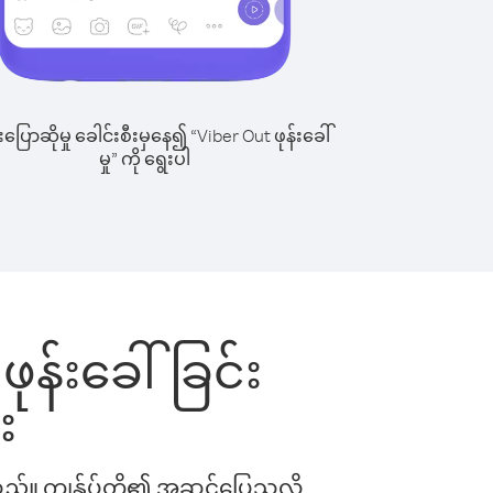
ြောဆိုမှု ခေါင်းစီးမှနေ၍ “Viber Out ဖုန်းခေါ်
မှု” ကို ရွေးပါ
 ဖုန်းခေါ်ခြင်း
း
ါသည်။ ကျွန်ုပ်တို့၏ အဆင်ပြေသလို