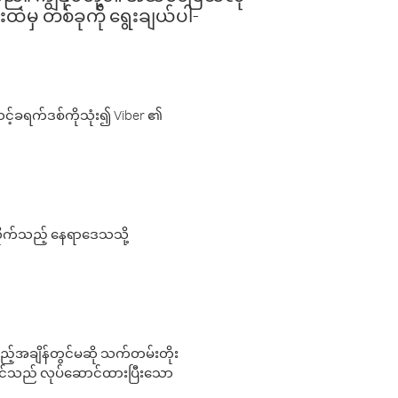
းထဲမှ တစ်ခုကို ရွေးချယ်ပါ-
့်ခရက်ဒစ်ကိုသုံး၍ Viber ၏
လိုက်သည့် နေရာဒေသသို့
 မည်သည့်အချိန်တွင်မဆို သက်တမ်းတိုး
 သင်သည် လုပ်ဆောင်ထားပြီးသော