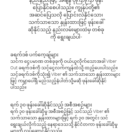
ပြောနိုင်စေပါသည်။ ကျွန်ုပ်တို့၏
အဆင်ပြေသလို ပြောင်းလဲနိုင်သော၊
သက်သာသော နှုန်းထားဖြင့် ဖုန်းခေါ်
ဆိုနိုင်သည့် နည်းလမ်းများထဲမှ တစ်ခု
ကို ရွေးချယ်ပါ-
ခရက်ဒစ် ပက်ကေ့ချ်များ
သင်က ငွေပမာဏ တစ်ခုခုကို ဝယ်ယူလိုက်သောအခါ Viber
Out ခရက်ဒစ်ကို သင့်ငွေလက်ကျန်ထဲသို့ ထည့်ပေးပါသည်။
သင့်ခရက်ဒစ်ကိုသုံး၍ Viber ၏ သက်သာသော နှုန်းထားများ
ဖြင့် ကမ္ဘာပေါ်ရှိ မည်သည့်နံပါတ်သို့မဆို ဖုန်းခေါ်ဆိုနိုင်
ပါသည်။
ရက် ၃၀ ဖုန်းခေါ်ဆိုနိုင်သည့် အစီအစဉ်များ
ရက် ၃၀ ဖုန်းခေါ်ဆိုမှု အစီအစဉ်ဖြင့် သင်သည် Viber ၏
သက်သာသော နှုန်းထားများဖြင့် ရက် ၃၀ အတွင်း သင်
ရွေးချယ်လိုက်သည့် နေရာဒေသသို့ နိုင်ငံတကာ ဖုန်းခေါ်ဆိုမှု
များကို လုပ်ဆောင်နိုင်သည်။