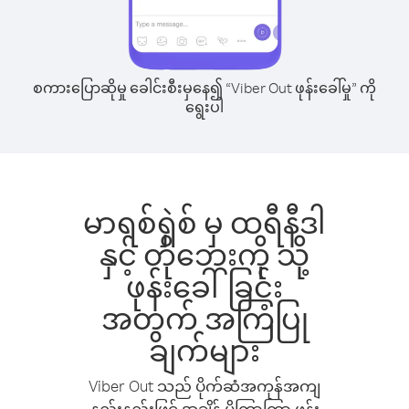
စကားပြောဆိုမှု ခေါင်းစီးမှနေ၍ “Viber Out ဖုန်းခေါ်မှု” ကို
ရွေးပါ
မာရစ်ရှဲစ် မှ ထရီနီဒါ
နှင့် တိုဘေးကို သို့
ဖုန်းခေါ်ခြင်း
အတွက် အကြံပြု
ချက်များ
Viber Out သည် ပိုက်ဆံအကုန်အကျ
နည်းနည်းဖြင့် အချိန် ပိုကြာကြာ ဖုန်း