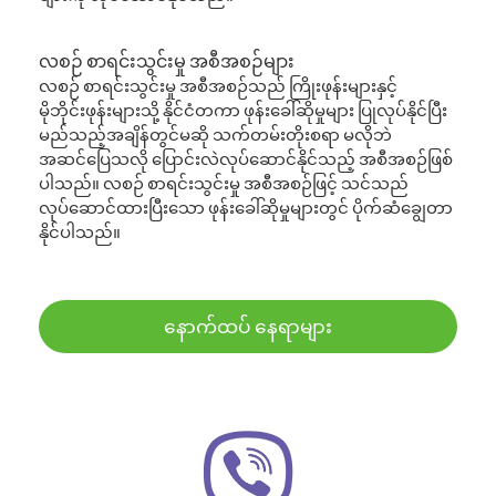
လစဉ် စာရင်းသွင်းမှု အစီအစဉ်များ
လစဉ် စာရင်းသွင်းမှု အစီအစဉ်သည် ကြိုးဖုန်းများနှင့်
မိုဘိုင်းဖုန်းများသို့ နိုင်ငံတကာ ဖုန်းခေါ်ဆိုမှုများ ပြုလုပ်နိုင်ပြီး
မည်သည့်အချိန်တွင်မဆို သက်တမ်းတိုးစရာ မလိုဘဲ
အဆင်ပြေသလို ပြောင်းလဲလုပ်ဆောင်နိုင်သည့် အစီအစဉ်ဖြစ်
ပါသည်။ လစဉ် စာရင်းသွင်းမှု အစီအစဉ်ဖြင့် သင်သည်
လုပ်ဆောင်ထားပြီးသော ဖုန်းခေါ်ဆိုမှုများတွင် ပိုက်ဆံချွေတာ
နိုင်ပါသည်။
နောက်ထပ် နေရာများ