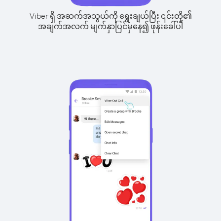
Viber ရှိ အဆက်အသွယ်ကို ရွေးချယ်ပြီး ၎င်းတို့၏
အချက်အလက် မျက်နှာပြင်မှနေ၍ ဖုန်းခေါ်ပါ