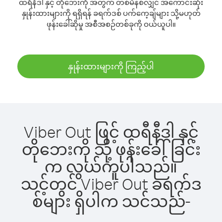
ထရီနီဒါ နှင့် တိုဘေးကို အတွက် တစ်မိနစ်လျှင် အကောင်းဆုံး
နှုန်းထားများကို ရရှိရန် ခရက်ဒစ် ပက်ကေ့ချ်များ သို့မဟုတ်
ဖုန်းခေါ်ဆိုမှု အစီအစဉ်တစ်ခုကို ဝယ်ယူပါ။
နှုန်းထားများကို ကြည့်ပါ
Viber Out ဖြင့် ထရီနီဒါ နှင့်
တိုဘေးကို သို့ ဖုန်းခေါ်ခြင်း
က လွယ်ကူပါသည်။
သင့်တွင် Viber Out ခရက်ဒ
စ်များ ရှိပါက သင်သည်-