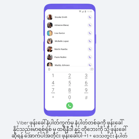
Viber ဖုန်းခေါ်နံပါတ်ကွက်မှ နံပါတ်တစ်ခုကို ဖုန်းခေါ်
နိုင်သည်။
မာရစ်ရှဲစ် မှ ထရီနီဒါ နှင့် တိုဘေးကို သို့ ဖုန်းခေါ်
ဆိုရန် အောက်ပါအတိုင်း ဖုန်းခေါ်ပါ-
+
+
1
ဒေသတွင်း နံပါတ်