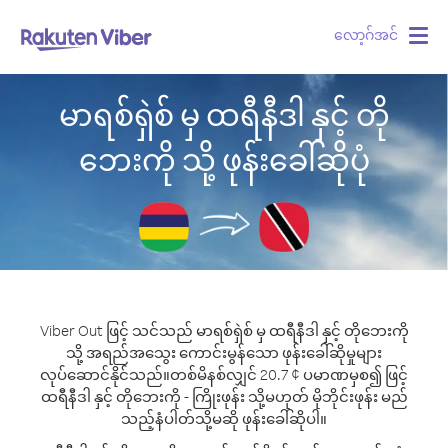
လော့ဂ်အင်
Togg
navig
မာရစ်ရှဲစ် မှ ထရီနီဒါ နှင့် တို
ဘေးကို သို့ ဖုန်းခေါ်ဆိုပုံ
Viber Out ဖြင့် သင်သည် မာရစ်ရှဲစ် မှ ထရီနီဒါ နှင့် တိုဘေးကို
သို့ အရည်အသွေး ကောင်းမွန်သော ဖုန်းခေါ်ဆိုမှုများ
လုပ်ဆောင်နိုင်သည်။
တစ်မိနစ်လျှင် 20.7 ¢ ပမာဏမှစ၍ ဖြင့်
ထရီနီဒါ နှင့် တိုဘေးကို - ကြိုးဖုန်း သို့မဟုတ် မိုဘိုင်းဖုန်း မည်
သည့်နံပါတ်သို့မဆို ဖုန်းခေါ်ဆိုပါ။