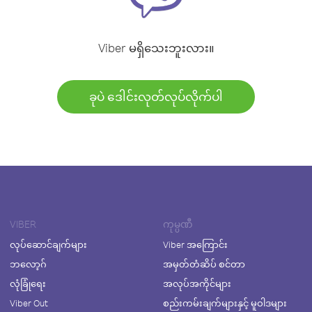
Viber မရှိသေးဘူးလား။
ခုပဲ ဒေါင်းလုတ်လုပ်လိုက်ပါ
VIBER
ကုမ္ပဏီ
လုပ်ဆောင်ချက်များ
Viber အကြောင်း
ဘလော့ဂ်
အမှတ်တံဆိပ် စင်တာ
လုံခြုံရေး
အလုပ်အကိုင်များ
Viber Out
စည်းကမ်းချက်များနှင့် မူဝါဒများ