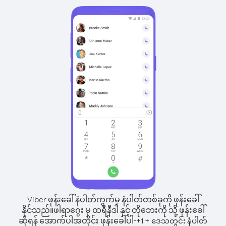
Viber ဖုန်းခေါ်နံပါတ်ကွက်မှ နံပါတ်တစ်ခုကို ဖုန်းခေါ်
နိုင်သည်။
ဖါရာဂွေး မှ ထရီနီဒါ နှင့် တိုဘေးကို သို့ ဖုန်းခေါ်
ဆိုရန် အောက်ပါအတိုင်း ဖုန်းခေါ်ပါ-
+
+
1
ဒေသတွင်း နံပါတ်