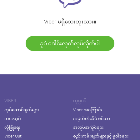
Viber မရှိသေးဘူးလား။
ခုပဲ ဒေါင်းလုတ်လုပ်လိုက်ပါ
VIBER
ကုမ္ပဏီ
လုပ်ဆောင်ချက်များ
Viber အကြောင်း
ဘလော့ဂ်
အမှတ်တံဆိပ် စင်တာ
လုံခြုံရေး
အလုပ်အကိုင်များ
Viber Out
စည်းကမ်းချက်များနှင့် မူဝါဒများ