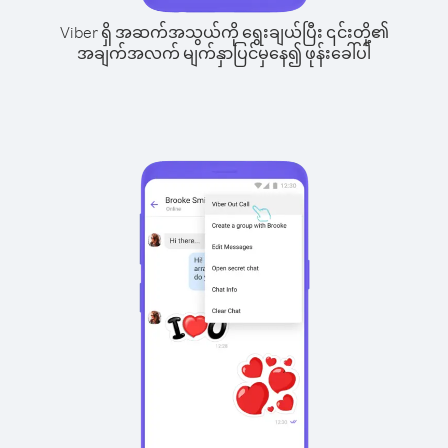
Viber ရှိ အဆက်အသွယ်ကို ရွေးချယ်ပြီး ၎င်းတို့၏
အချက်အလက် မျက်နှာပြင်မှနေ၍ ဖုန်းခေါ်ပါ