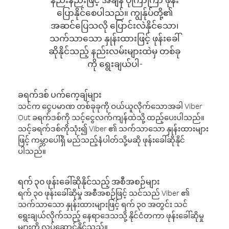
ပြောနိုင်စေပါသည်။ ကျွန်ုပ်တို့၏
အဆင်ပြေသလို ပြောင်းလဲနိုင်သော၊
သက်သာသော နှုန်းထားဖြင့် ဖုန်းခေါ်
ဆိုနိုင်သည့် နည်းလမ်းများထဲမှ တစ်ခု
ကို ရွေးချယ်ပါ-
ခရက်ဒစ် ပက်ကေ့ချ်များ
သင်က ငွေပမာဏ တစ်ခုခုကို ဝယ်ယူလိုက်သောအခါ Viber
Out ခရက်ဒစ်ကို သင့်ငွေလက်ကျန်ထဲသို့ ထည့်ပေးပါသည်။
သင့်ခရက်ဒစ်ကိုသုံး၍ Viber ၏ သက်သာသော နှုန်းထားများ
ဖြင့် ကမ္ဘာပေါ်ရှိ မည်သည့်နံပါတ်သို့မဆို ဖုန်းခေါ်ဆိုနိုင်
ပါသည်။
ရက် ၃၀ ဖုန်းခေါ်ဆိုနိုင်သည့် အစီအစဉ်များ
ရက် ၃၀ ဖုန်းခေါ်ဆိုမှု အစီအစဉ်ဖြင့် သင်သည် Viber ၏
သက်သာသော နှုန်းထားများဖြင့် ရက် ၃၀ အတွင်း သင်
ရွေးချယ်လိုက်သည့် နေရာဒေသသို့ နိုင်ငံတကာ ဖုန်းခေါ်ဆိုမှု
များကို လုပ်ဆောင်နိုင်သည်။