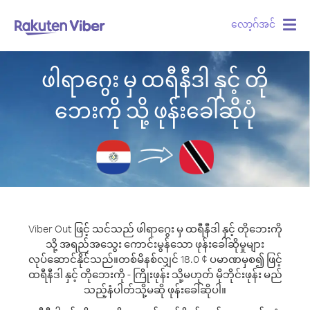
လော့ဂ်အင်
Togg
navig
ဖါရာဂွေး မှ ထရီနီဒါ နှင့် တို
ဘေးကို သို့ ဖုန်းခေါ်ဆိုပုံ
Viber Out ဖြင့် သင်သည် ဖါရာဂွေး မှ ထရီနီဒါ နှင့် တိုဘေးကို
သို့ အရည်အသွေး ကောင်းမွန်သော ဖုန်းခေါ်ဆိုမှုများ
လုပ်ဆောင်နိုင်သည်။
တစ်မိနစ်လျှင် 18.0 ¢ ပမာဏမှစ၍ ဖြင့်
ထရီနီဒါ နှင့် တိုဘေးကို - ကြိုးဖုန်း သို့မဟုတ် မိုဘိုင်းဖုန်း မည်
သည့်နံပါတ်သို့မဆို ဖုန်းခေါ်ဆိုပါ။