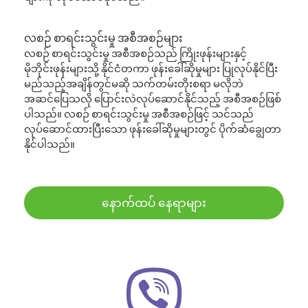
လစဉ် စာရင်းသွင်းမှု အစီအစဉ်များ
လစဉ် စာရင်းသွင်းမှု အစီအစဉ်သည် ကြိုးဖုန်းများနှင့်
မိုဘိုင်းဖုန်းများသို့ နိုင်ငံတကာ ဖုန်းခေါ်ဆိုမှုများ ပြုလုပ်နိုင်ပြီး
မည်သည့်အချိန်တွင်မဆို သက်တမ်းတိုးစရာ မလိုဘဲ
အဆင်ပြေသလို ပြောင်းလဲလုပ်ဆောင်နိုင်သည့် အစီအစဉ်ဖြစ်
ပါသည်။ လစဉ် စာရင်းသွင်းမှု အစီအစဉ်ဖြင့် သင်သည်
လုပ်ဆောင်ထားပြီးသော ဖုန်းခေါ်ဆိုမှုများတွင် ပိုက်ဆံချွေတာ
နိုင်ပါသည်။
နောက်ထပ် နေရာများ