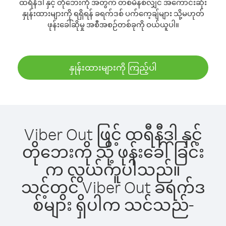
ထရီနီဒါ နှင့် တိုဘေးကို အတွက် တစ်မိနစ်လျှင် အကောင်းဆုံး
နှုန်းထားများကို ရရှိရန် ခရက်ဒစ် ပက်ကေ့ချ်များ သို့မဟုတ်
ဖုန်းခေါ်ဆိုမှု အစီအစဉ်တစ်ခုကို ဝယ်ယူပါ။
နှုန်းထားများကို ကြည့်ပါ
Viber Out ဖြင့် ထရီနီဒါ နှင့်
တိုဘေးကို သို့ ဖုန်းခေါ်ခြင်း
က လွယ်ကူပါသည်။
သင့်တွင် Viber Out ခရက်ဒ
စ်များ ရှိပါက သင်သည်-