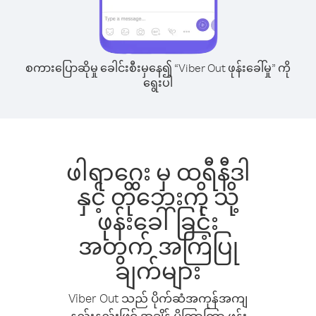
စကားပြောဆိုမှု ခေါင်းစီးမှနေ၍ “Viber Out ဖုန်းခေါ်မှု” ကို
ရွေးပါ
ဖါရာဂွေး မှ ထရီနီဒါ
နှင့် တိုဘေးကို သို့
ဖုန်းခေါ်ခြင်း
အတွက် အကြံပြု
ချက်များ
Viber Out သည် ပိုက်ဆံအကုန်အကျ
နည်းနည်းဖြင့် အချိန် ပိုကြာကြာ ဖုန်း