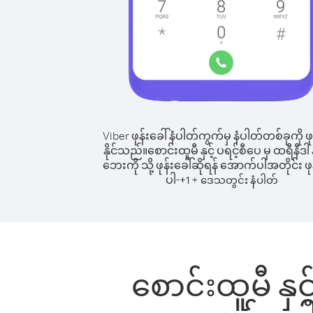
Viber ဖုန်းခေါ်နံပါတ်ကွက်မှ နံပါတ်တစ်ခုကို ဖု
နိုင်သည်။
စောင်းထူမီ နှင့် ပရင့်စီပေ မှ ထရီနီဒါ နှ
ဘေးကို သို့ ဖုန်းခေါ်ဆိုရန် အောက်ပါအတိုင်း ဖုန
ပါ-
+
+
1
ဒေသတွင်း နံပါတ်
စောင်းထူမီ နှင့