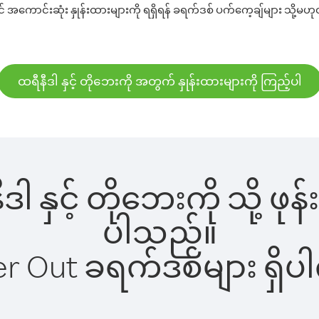
် အကောင်းဆုံး နှုန်းထားများကို ရရှိရန် ခရက်ဒစ် ပက်ကေ့ချ်များ သို့မဟု
ထရီနီဒါ နှင့် တိုဘေးကို အတွက် နှုန်းထားများကို ကြည့်ပါ
ီဒါ နှင့် တိုဘေးကို သို့ ဖ
ပါသည်။
ber Out ခရက်ဒစ်များ ရှ