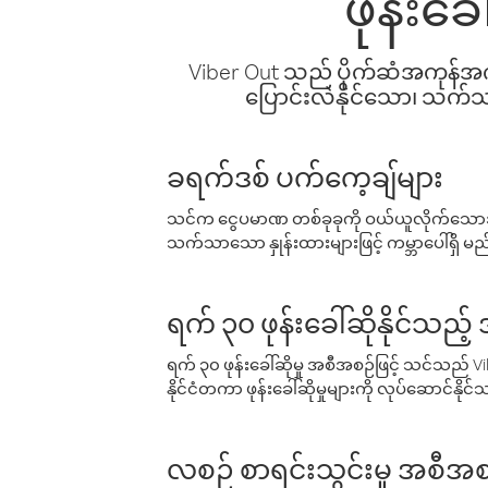
ဖုန်းခ
Viber Out သည် ပိုက်ဆံအကုန်အကျ 
ပြောင်းလဲနိုင်သော၊ သက်သာသ
ခရက်ဒစ် ပက်ကေ့ချ်များ
သင်က ငွေပမာဏ တစ်ခုခုကို ဝယ်ယူလိုက်သောအခ
သက်သာသော နှုန်းထားများဖြင့် ကမ္ဘာပေါ်ရှိ မည်သ
ရက် ၃၀ ဖုန်းခေါ်ဆိုနိုင်သည့
ရက် ၃၀ ဖုန်းခေါ်ဆိုမှု အစီအစဉ်ဖြင့် သင်သည
နိုင်ငံတကာ ဖုန်းခေါ်ဆိုမှုများကို လုပ်ဆောင်နိုင
လစဉ် စာရင်းသွင်းမှု အစီအစ