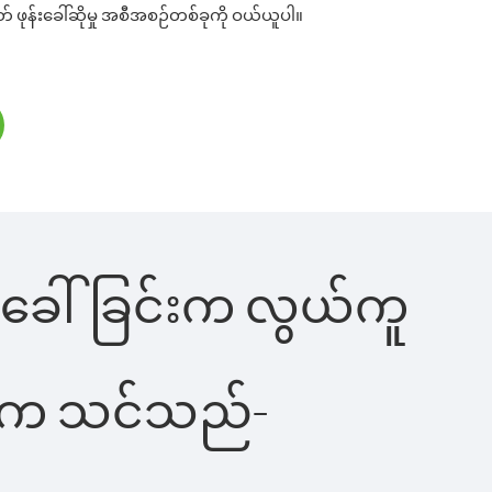
တ် ဖုန်းခေါ်ဆိုမှု အစီအစဉ်တစ်ခုကို ဝယ်ယူပါ။
ုန်းခေါ်ခြင်းက လွယ်ကူ
ိပါက သင်သည်-