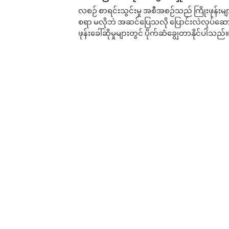
လစဉ် စာရင်းသွင်းမှု အစီအစဉ်သည် ကြိုးဖုန်းများနှင
စရာ မလိုဘဲ အဆင်ပြေသလို ပြောင်းလဲလုပ်ဆောင
ဖုန်းခေါ်ဆိုမှုများတွင် ပိုက်ဆံချွေတာနိုင်ပါသည်။