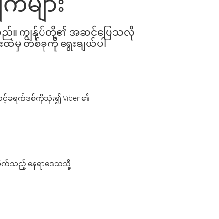
ျက်များ
ါသည်။ ကျွန်ုပ်တို့၏ အဆင်ပြေသလို
းထဲမှ တစ်ခုကို ရွေးချယ်ပါ-
့်ခရက်ဒစ်ကိုသုံး၍ Viber ၏
လိုက်သည့် နေရာဒေသသို့