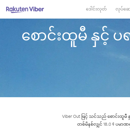
ဒေါင်းလုတ်
လုပ်ဆေ
စောင်းထူမီ နှင့် ပရင
Viber Out ဖြင့် သင်သည် စောင်းထူမီ နှ
တစ်မိနစ်လျှင် 18.0 ¢ ပမာဏမှစ၍ 