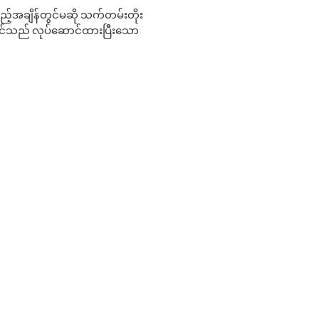
 မည်သည့်အချိန်တွင်မဆို သက်တမ်းတိုး
 သင်သည် လုပ်ဆောင်ထားပြီးသော