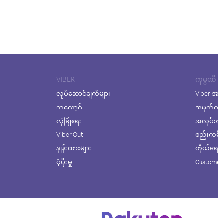
VIBER
ကုမ္ပဏီ
လုပ်ဆောင်ချက်များ
Viber အ
ဘလော့ဂ်
အမှတ်တ
လုံခြုံရေး
အလုပ်အက
Viber Out
စည်းကမ်း
နှုန်းထားများ
ကိုယ်ရေးလ
ပံ့ပိုးမှု
Custome