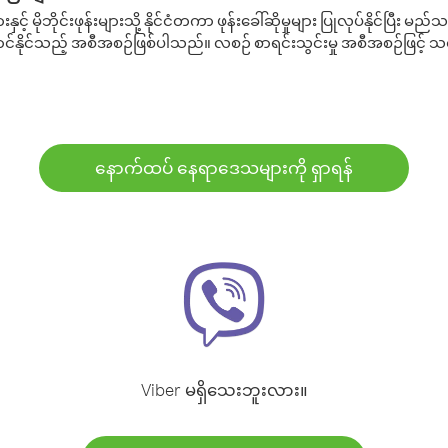
့် မိုဘိုင်းဖုန်းများသို့ နိုင်ငံတကာ ဖုန်းခေါ်ဆိုမှုများ ပြုလုပ်နိုင်ပြီး
်နိုင်သည့် အစီအစဉ်ဖြစ်ပါသည်။ လစဉ် စာရင်းသွင်းမှု အစီအစဉ်ဖြင့်
နောက်ထပ် နေရာဒေသများကို ရှာရန်
Viber မရှိသေးဘူးလား။