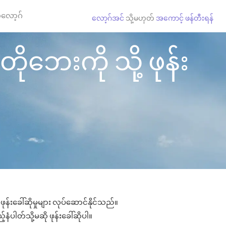
လော့ဂ်
လော့ဂ်အင်
သို့မဟုတ်
အကောင့် ဖန်တီးရန်
 တိုဘေးကို သို့ ဖုန်း
ုန်းခေါ်ဆိုမှုများ လုပ်ဆောင်နိုင်သည်။
်နံပါတ်သို့မဆို ဖုန်းခေါ်ဆိုပါ။