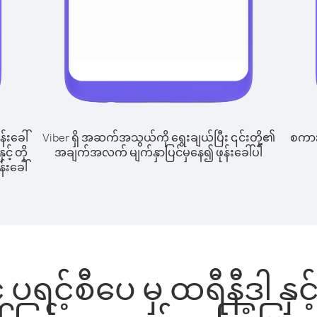
န်းခေါ်
Viber ရှိ အဆက်အသွယ်ကို ရွေးချယ်ပြီး ၎င်းတို့၏
စကားပ
င့် တို
အချက်အလက် မျက်နှာပြင်မှနေ၍ ဖုန်းခေါ်ပါ
်းခေါ်
် ပရင့်စီပေ မှ ထရီနီဒါ နှင့