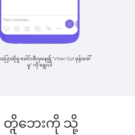
ြောဆိုမှု ခေါင်းစီးမှနေ၍ “Viber Out ဖုန်းခေါ်
မှု” ကို ရွေးပါ
် တိုဘေးကို သို့