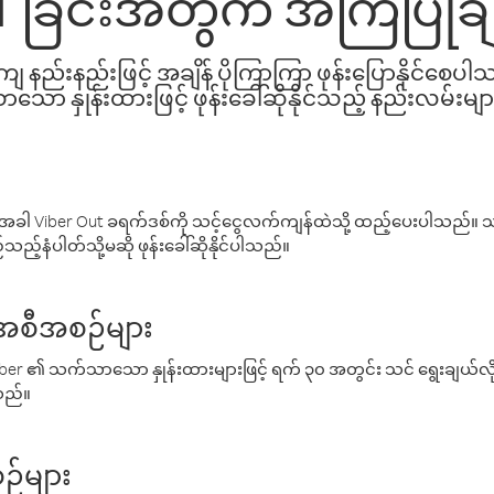
ေါ်ခြင်းအတွက် အကြံပြုခ
နည်းနည်းဖြင့် အချိန် ပိုကြာကြာ ဖုန်းပြောနိုင်စေပ
ော နှုန်းထားဖြင့် ဖုန်းခေါ်ဆိုနိုင်သည့် နည်းလမ်းမျာ
ါ Viber Out ခရက်ဒစ်ကို သင့်ငွေလက်ကျန်ထဲသို့ ထည့်ပေးပါသည်။ သင
ည့်နံပါတ်သို့မဆို ဖုန်းခေါ်ဆိုနိုင်ပါသည်။
် အစီအစဉ်များ
် Viber ၏ သက်သာသော နှုန်းထားများဖြင့် ရက် ၃၀ အတွင်း သင် ရွေးချယ်
်သည်။
ဉ်များ