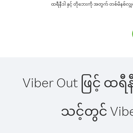
ထရီနီဒါ နှင့် တိုဘေးကို အတွက် တစ်မိနစ်လျှင
Viber Out ဖြင့် ထရီန
သင့်တွင် Vi