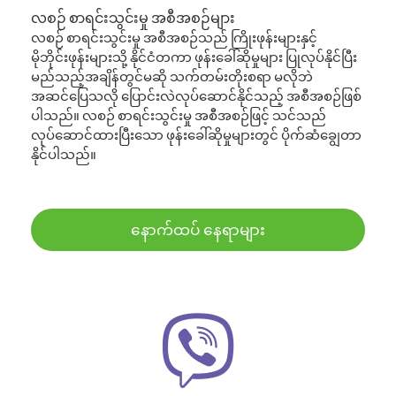
လစဉ် စာရင်းသွင်းမှု အစီအစဉ်များ
လစဉ် စာရင်းသွင်းမှု အစီအစဉ်သည် ကြိုးဖုန်းများနှင့်
မိုဘိုင်းဖုန်းများသို့ နိုင်ငံတကာ ဖုန်းခေါ်ဆိုမှုများ ပြုလုပ်နိုင်ပြီး
မည်သည့်အချိန်တွင်မဆို သက်တမ်းတိုးစရာ မလိုဘဲ
အဆင်ပြေသလို ပြောင်းလဲလုပ်ဆောင်နိုင်သည့် အစီအစဉ်ဖြစ်
ပါသည်။ လစဉ် စာရင်းသွင်းမှု အစီအစဉ်ဖြင့် သင်သည်
လုပ်ဆောင်ထားပြီးသော ဖုန်းခေါ်ဆိုမှုများတွင် ပိုက်ဆံချွေတာ
နိုင်ပါသည်။
နောက်ထပ် နေရာများ