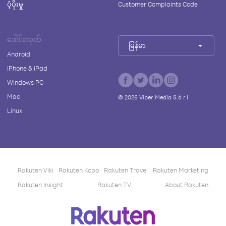
ပံ့ပိုးမှု
Customer Complaints Code
ဒေါင်းလုတ်
မြန်မာ
Android
iPhone & iPad
Windows PC
Mac
©
2026
Viber Media S.à r.l.
Linux
Rakuten Viki
Rakuten Kobo
Rakuten Travel
Rakuten Marketing
Rakuten Insight
Rakuten TV
About Rakuten