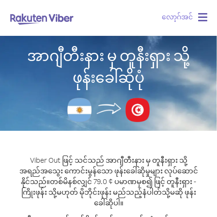
လော့ဂ်အင်
Togg
navig
အာဂျီတီးနား မှ တူနီးရှား သို့
ဖုန်းခေါ်ဆိုပုံ
Viber Out ဖြင့် သင်သည် အာဂျီတီးနား မှ တူနီးရှား သို့
အရည်အသွေး ကောင်းမွန်သော ဖုန်းခေါ်ဆိုမှုများ လုပ်ဆောင်
နိုင်သည်။
တစ်မိနစ်လျှင် 79.0 ¢ ပမာဏမှစ၍ ဖြင့် တူနီးရှား -
ကြိုးဖုန်း သို့မဟုတ် မိုဘိုင်းဖုန်း မည်သည့်နံပါတ်သို့မဆို ဖုန်း
ခေါ်ဆိုပါ။