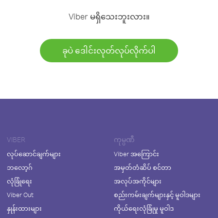
Viber မရှိသေးဘူးလား။
ခုပဲ ဒေါင်းလုတ်လုပ်လိုက်ပါ
VIBER
ကုမ္ပဏီ
လုပ်ဆောင်ချက်များ
Viber အကြောင်း
ဘလော့ဂ်
အမှတ်တံဆိပ် စင်တာ
လုံခြုံရေး
အလုပ်အကိုင်များ
Viber Out
စည်းကမ်းချက်များနှင့် မူဝါဒများ
နှုန်းထားများ
ကိုယ်ရေးလုံခြုံမှု မူဝါဒ