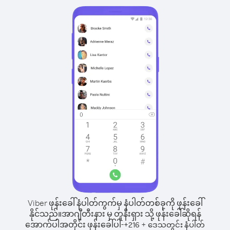
Viber ဖုန်းခေါ်နံပါတ်ကွက်မှ နံပါတ်တစ်ခုကို ဖုန်းခေါ်
နိုင်သည်။
အာဂျီတီးနား မှ တူနီးရှား သို့ ဖုန်းခေါ်ဆိုရန်
အောက်ပါအတိုင်း ဖုန်းခေါ်ပါ-
+
+
216
ဒေသတွင်း နံပါတ်