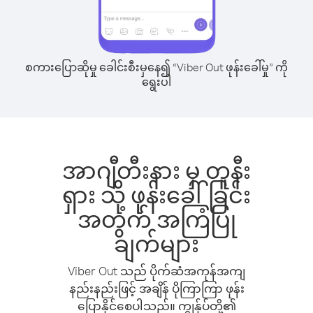
စကားပြောဆိုမှု ခေါင်းစီးမှနေ၍ “Viber Out ဖုန်းခေါ်မှု” ကို
ရွေးပါ
အာဂျီတီးနား မှ တူနီး
ရှား သို့ ဖုန်းခေါ်ခြင်း
အတွက် အကြံပြု
ချက်များ
Viber Out သည် ပိုက်ဆံအကုန်အကျ
နည်းနည်းဖြင့် အချိန် ပိုကြာကြာ ဖုန်း
ပြောနိုင်စေပါသည်။ ကျွန်ုပ်တို့၏