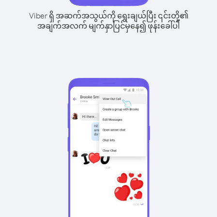
Viber ရှိ အဆက်အသွယ်ကို ရွေးချယ်ပြီး ၎င်းတို့၏
အချက်အလက် မျက်နှာပြင်မှနေ၍ ဖုန်းခေါ်ပါ