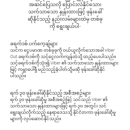
အဆင်ပြေသလို ပြောင်းလဲနိုင်သော၊
သက်သာသော နှုန်းထားဖြင့် ဖုန်းခေါ်
ဆိုနိုင်သည့် နည်းလမ်းများထဲမှ တစ်ခု
ကို ရွေးချယ်ပါ-
ခရက်ဒစ် ပက်ကေ့ချ်များ
သင်က ငွေပမာဏ တစ်ခုခုကို ဝယ်ယူလိုက်သောအခါ Viber
Out ခရက်ဒစ်ကို သင့်ငွေလက်ကျန်ထဲသို့ ထည့်ပေးပါသည်။
သင့်ခရက်ဒစ်ကိုသုံး၍ Viber ၏ သက်သာသော နှုန်းထားများ
ဖြင့် ကမ္ဘာပေါ်ရှိ မည်သည့်နံပါတ်သို့မဆို ဖုန်းခေါ်ဆိုနိုင်
ပါသည်။
ရက် ၃၀ ဖုန်းခေါ်ဆိုနိုင်သည့် အစီအစဉ်များ
ရက် ၃၀ ဖုန်းခေါ်ဆိုမှု အစီအစဉ်ဖြင့် သင်သည် Viber ၏
သက်သာသော နှုန်းထားများဖြင့် ရက် ၃၀ အတွင်း သင်
ရွေးချယ်လိုက်သည့် နေရာဒေသသို့ နိုင်ငံတကာ ဖုန်းခေါ်ဆိုမှု
များကို လုပ်ဆောင်နိုင်သည်။