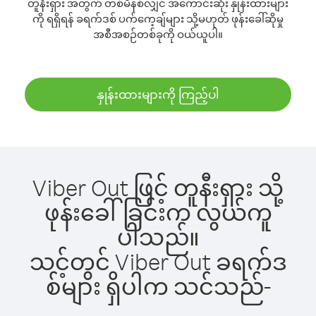
တူနီးရှား အတွက် တစ်မိနစ်လျှင် အကောင်းဆုံး နှုန်းထားများ
ကို ရရှိရန် ခရက်ဒစ် ပက်ကေ့ချ်များ သို့မဟုတ် ဖုန်းခေါ်ဆိုမှု
အစီအစဉ်တစ်ခုကို ဝယ်ယူပါ။
နှုန်းထားများကို ကြည့်ပါ
Viber Out ဖြင့် တူနီးရှား သို့
ဖုန်းခေါ်ခြင်းက လွယ်ကူ
ပါသည်။
သင့်တွင် Viber Out ခရက်ဒ
စ်များ ရှိပါက သင်သည်-