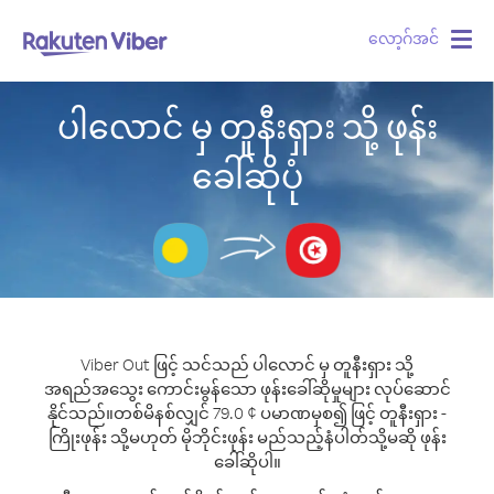
လော့ဂ်အင်
Togg
navig
ပါလောင် မှ တူနီးရှား သို့ ဖုန်း
ခေါ်ဆိုပုံ
Viber Out ဖြင့် သင်သည် ပါလောင် မှ တူနီးရှား သို့
အရည်အသွေး ကောင်းမွန်သော ဖုန်းခေါ်ဆိုမှုများ လုပ်ဆောင်
နိုင်သည်။
တစ်မိနစ်လျှင် 79.0 ¢ ပမာဏမှစ၍ ဖြင့် တူနီးရှား -
ကြိုးဖုန်း သို့မဟုတ် မိုဘိုင်းဖုန်း မည်သည့်နံပါတ်သို့မဆို ဖုန်း
ခေါ်ဆိုပါ။