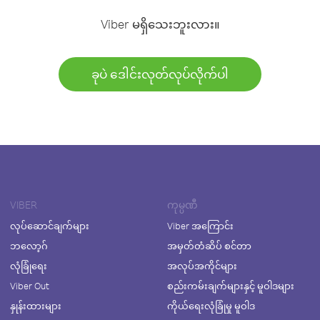
Viber မရှိသေးဘူးလား။
ခုပဲ ဒေါင်းလုတ်လုပ်လိုက်ပါ
VIBER
ကုမ္ပဏီ
လုပ်ဆောင်ချက်များ
Viber အကြောင်း
ဘလော့ဂ်
အမှတ်တံဆိပ် စင်တာ
လုံခြုံရေး
အလုပ်အကိုင်များ
Viber Out
စည်းကမ်းချက်များနှင့် မူဝါဒများ
နှုန်းထားများ
ကိုယ်ရေးလုံခြုံမှု မူဝါဒ