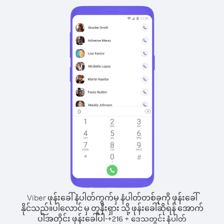
Viber ဖုန်းခေါ်နံပါတ်ကွက်မှ နံပါတ်တစ်ခုကို ဖုန်းခေါ်
နိုင်သည်။
ပါလောင် မှ တူနီးရှား သို့ ဖုန်းခေါ်ဆိုရန် အောက်
ပါအတိုင်း ဖုန်းခေါ်ပါ-
+
+
216
ဒေသတွင်း နံပါတ်