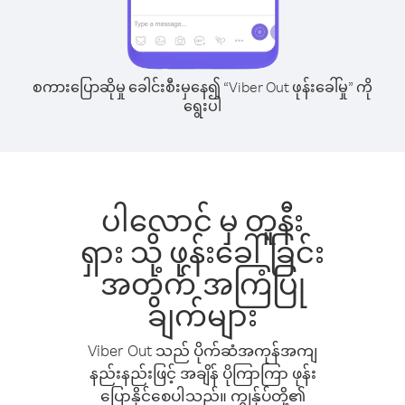
စကားပြောဆိုမှု ခေါင်းစီးမှနေ၍ “Viber Out ဖုန်းခေါ်မှု” ကို
ရွေးပါ
ပါလောင် မှ တူနီး
ရှား သို့ ဖုန်းခေါ်ခြင်း
အတွက် အကြံပြု
ချက်များ
Viber Out သည် ပိုက်ဆံအကုန်အကျ
နည်းနည်းဖြင့် အချိန် ပိုကြာကြာ ဖုန်း
ပြောနိုင်စေပါသည်။ ကျွန်ုပ်တို့၏