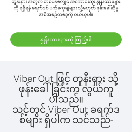
တူနီးရှား အတွက် တစ်မိနစ်လျှင် အကောင်းဆုံး နှုန်းထားများ
ကို ရရှိရန် ခရက်ဒစ် ပက်ကေ့ချ်များ သို့မဟုတ် ဖုန်းခေါ်ဆိုမှု
အစီအစဉ်တစ်ခုကို ဝယ်ယူပါ။
နှုန်းထားများကို ကြည့်ပါ
Viber Out ဖြင့် တူနီးရှား သို့
ဖုန်းခေါ်ခြင်းက လွယ်ကူ
ပါသည်။
သင့်တွင် Viber Out ခရက်ဒ
စ်များ ရှိပါက သင်သည်-