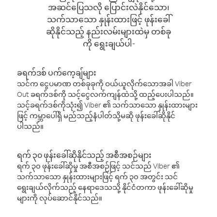
အဆင်ပြေသလို ပြောင်းလဲနိုင်သော၊
သက်သာသော နှုန်းထားဖြင့် ဖုန်းခေါ်
ဆိုနိုင်သည့် နည်းလမ်းများထဲမှ တစ်ခု
ကို ရွေးချယ်ပါ-
ခရက်ဒစ် ပက်ကေ့ချ်များ
သင်က ငွေပမာဏ တစ်ခုခုကို ဝယ်ယူလိုက်သောအခါ Viber
Out ခရက်ဒစ်ကို သင့်ငွေလက်ကျန်ထဲသို့ ထည့်ပေးပါသည်။
သင့်ခရက်ဒစ်ကိုသုံး၍ Viber ၏ သက်သာသော နှုန်းထားများ
ဖြင့် ကမ္ဘာပေါ်ရှိ မည်သည့်နံပါတ်သို့မဆို ဖုန်းခေါ်ဆိုနိုင်
ပါသည်။
ရက် ၃၀ ဖုန်းခေါ်ဆိုနိုင်သည့် အစီအစဉ်များ
ရက် ၃၀ ဖုန်းခေါ်ဆိုမှု အစီအစဉ်ဖြင့် သင်သည် Viber ၏
သက်သာသော နှုန်းထားများဖြင့် ရက် ၃၀ အတွင်း သင်
ရွေးချယ်လိုက်သည့် နေရာဒေသသို့ နိုင်ငံတကာ ဖုန်းခေါ်ဆိုမှု
များကို လုပ်ဆောင်နိုင်သည်။