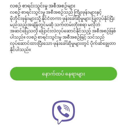
လစဉ် စာရင်းသွင်းမှု အစီအစဉ်များ
လစဉ် စာရင်းသွင်းမှု အစီအစဉ်သည် ကြိုးဖုန်းများနှင့်
မိုဘိုင်းဖုန်းများသို့ နိုင်ငံတကာ ဖုန်းခေါ်ဆိုမှုများ ပြုလုပ်နိုင်ပြီး
မည်သည့်အချိန်တွင်မဆို သက်တမ်းတိုးစရာ မလိုဘဲ
အဆင်ပြေသလို ပြောင်းလဲလုပ်ဆောင်နိုင်သည့် အစီအစဉ်ဖြစ်
ပါသည်။ လစဉ် စာရင်းသွင်းမှု အစီအစဉ်ဖြင့် သင်သည်
လုပ်ဆောင်ထားပြီးသော ဖုန်းခေါ်ဆိုမှုများတွင် ပိုက်ဆံချွေတာ
နိုင်ပါသည်။
နောက်ထပ် နေရာများ