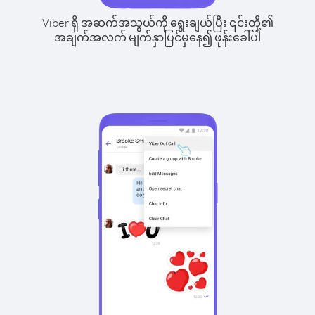
Viber ရှိ အဆက်အသွယ်ကို ရွေးချယ်ပြီး ၎င်းတို့၏
အချက်အလက် မျက်နှာပြင်မှနေ၍ ဖုန်းခေါ်ပါ