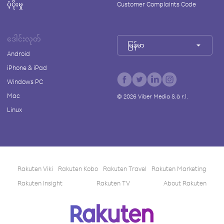
ပံ့ပိုးမှု
Customer Complaints Code
ဒေါင်းလုတ်
မြန်မာ
Android
iPhone & iPad
Windows PC
Mac
©
2026
Viber Media S.à r.l.
Linux
Rakuten Viki
Rakuten Kobo
Rakuten Travel
Rakuten Marketing
Rakuten Insight
Rakuten TV
About Rakuten