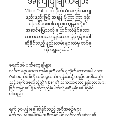
အကြံပြုချက်များ
Viber Out သည် ပိုက်ဆံအကုန်အကျ
နည်းနည်းဖြင့် အချိန် ပိုကြာကြာ ဖုန်း
ပြောနိုင်စေပါသည်။ ကျွန်ုပ်တို့၏
အဆင်ပြေသလို ပြောင်းလဲနိုင်သော၊
သက်သာသော နှုန်းထားဖြင့် ဖုန်းခေါ်
ဆိုနိုင်သည့် နည်းလမ်းများထဲမှ တစ်ခု
ကို ရွေးချယ်ပါ-
ခရက်ဒစ် ပက်ကေ့ချ်များ
သင်က ငွေပမာဏ တစ်ခုခုကို ဝယ်ယူလိုက်သောအခါ Viber
Out ခရက်ဒစ်ကို သင့်ငွေလက်ကျန်ထဲသို့ ထည့်ပေးပါသည်။
သင့်ခရက်ဒစ်ကိုသုံး၍ Viber ၏ သက်သာသော နှုန်းထားများ
ဖြင့် ကမ္ဘာပေါ်ရှိ မည်သည့်နံပါတ်သို့မဆို ဖုန်းခေါ်ဆိုနိုင်
ပါသည်။
ရက် ၃၀ ဖုန်းခေါ်ဆိုနိုင်သည့် အစီအစဉ်များ
ရက် ၃၀ ဖုန်းခေါ်ဆိုမှု အစီအစဉ်ဖြင့် သင်သည် Viber ၏