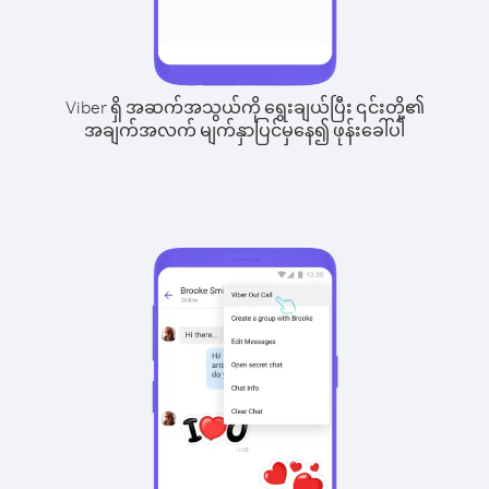
Viber ရှိ အဆက်အသွယ်ကို ရွေးချယ်ပြီး ၎င်းတို့၏
အချက်အလက် မျက်နှာပြင်မှနေ၍ ဖုန်းခေါ်ပါ