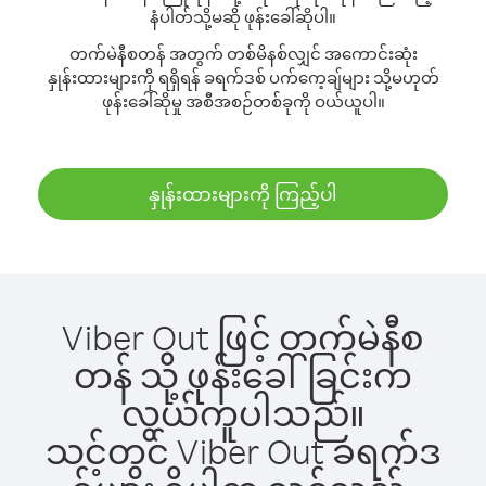
နံပါတ်သို့မဆို ဖုန်းခေါ်ဆိုပါ။
တက်မဲနီစတန် အတွက် တစ်မိနစ်လျှင် အကောင်းဆုံး
နှုန်းထားများကို ရရှိရန် ခရက်ဒစ် ပက်ကေ့ချ်များ သို့မဟုတ်
ဖုန်းခေါ်ဆိုမှု အစီအစဉ်တစ်ခုကို ဝယ်ယူပါ။
နှုန်းထားများကို ကြည့်ပါ
Viber Out ဖြင့် တက်မဲနီစ
တန် သို့ ဖုန်းခေါ်ခြင်းက
လွယ်ကူပါသည်။
သင့်တွင် Viber Out ခရက်ဒ