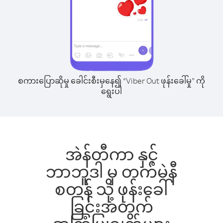
စကားပြောဆိုမှု ခေါင်းစီးမှနေ၍ “Viber Out ဖုန်းခေါ်မှု” ကို
ရွေးပါ
အဲန်တီကာ နှင့်
ဘာဘူဒါ မှ တက်မဲနီ
စတန် သို့ ဖုန်းခေါ်
ခြင်းအတွက်