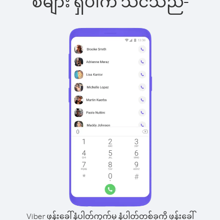
စ်များ ရှိပါက သင်သည်-
Viber ဖုန်းခေါ်နံပါတ်ကွက်မှ နံပါတ်တစ်ခုကို ဖုန်းခေါ်