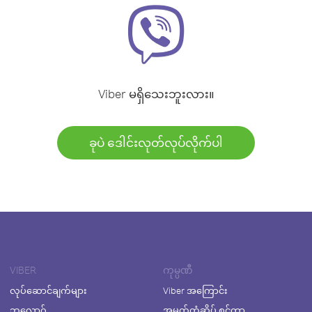
Viber မရှိသေးဘူးလား။
ခုပဲ ဒေါင်းလုတ်လုပ်လိုက်ပါ
VIBER
ကုမ္ပဏီ
လုပ်ဆောင်ချက်များ
Viber အကြောင်း
ဘလော့ဂ်
အမှတ်တံဆိပ် စင်တာ