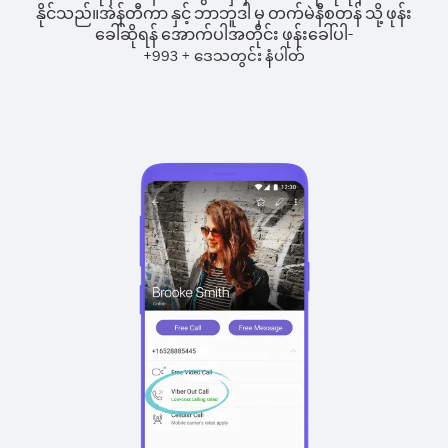
နိုင်သည်။
အဲန်တီကာ နှင့် ဘာဘူဒါ မှ တက်မဲနီစတန် သို့ ဖုန်း
ခေါ်ဆိုရန် အောက်ပါအတိုင်း ဖုန်းခေါ်ပါ-
+
+
993
ဒေသတွင်း နံပါတ်