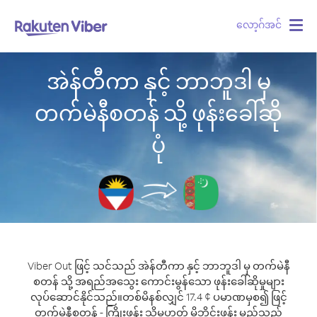
လော့ဂ်အင်
Togg
navig
အဲန်တီကာ နှင့် ဘာဘူဒါ မှ
တက်မဲနီစတန် သို့ ဖုန်းခေါ်ဆို
ပုံ
Viber Out ဖြင့် သင်သည် အဲန်တီကာ နှင့် ဘာဘူဒါ မှ တက်မဲနီ
စတန် သို့ အရည်အသွေး ကောင်းမွန်သော ဖုန်းခေါ်ဆိုမှုများ
လုပ်ဆောင်နိုင်သည်။
တစ်မိနစ်လျှင် 17.4 ¢ ပမာဏမှစ၍ ဖြင့်
တက်မဲနီစတန် - ကြိုးဖုန်း သို့မဟုတ် မိုဘိုင်းဖုန်း မည်သည့်