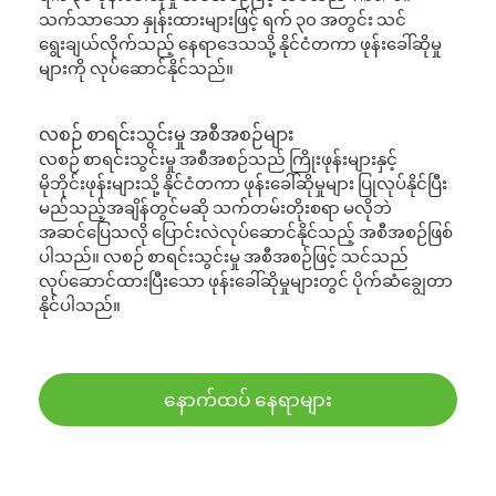
သက်သာသော နှုန်းထားများဖြင့် ရက် ၃၀ အတွင်း သင်
ရွေးချယ်လိုက်သည့် နေရာဒေသသို့ နိုင်ငံတကာ ဖုန်းခေါ်ဆိုမှု
များကို လုပ်ဆောင်နိုင်သည်။
လစဉ် စာရင်းသွင်းမှု အစီအစဉ်များ
လစဉ် စာရင်းသွင်းမှု အစီအစဉ်သည် ကြိုးဖုန်းများနှင့်
မိုဘိုင်းဖုန်းများသို့ နိုင်ငံတကာ ဖုန်းခေါ်ဆိုမှုများ ပြုလုပ်နိုင်ပြီး
မည်သည့်အချိန်တွင်မဆို သက်တမ်းတိုးစရာ မလိုဘဲ
အဆင်ပြေသလို ပြောင်းလဲလုပ်ဆောင်နိုင်သည့် အစီအစဉ်ဖြစ်
ပါသည်။ လစဉ် စာရင်းသွင်းမှု အစီအစဉ်ဖြင့် သင်သည်
လုပ်ဆောင်ထားပြီးသော ဖုန်းခေါ်ဆိုမှုများတွင် ပိုက်ဆံချွေတာ
နိုင်ပါသည်။
နောက်ထပ် နေရာများ