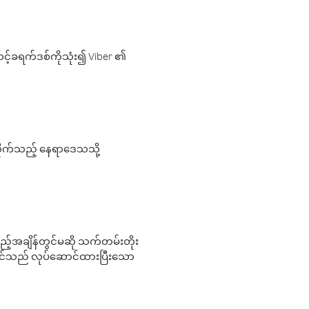
့်ခရက်ဒစ်ကိုသုံး၍ Viber ၏
လိုက်သည့် နေရာဒေသသို့
 မည်သည့်အချိန်တွင်မဆို သက်တမ်းတိုး
 သင်သည် လုပ်ဆောင်ထားပြီးသော