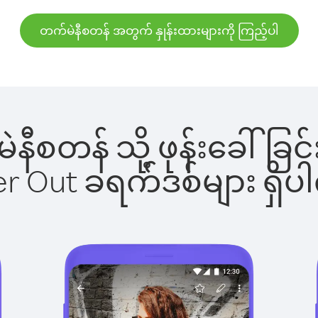
တက်မဲနီစတန် အတွက် နှုန်းထားများကို ကြည့်ပါ
မဲနီစတန် သို့ ဖုန်းခေါ
ber Out ခရက်ဒစ်များ ရှ