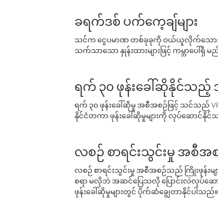
ခရက်ဒစ် ပက်ကေ့ချ်များ
သင်က ငွေပမာဏ တစ်ခုခုကို ဝယ်ယူလိုက်သောအခ
သက်သာသော နှုန်းထားများဖြင့် ကမ္ဘာပေါ်ရှိ မည်သ
ရက် ၃၀ ဖုန်းခေါ်ဆိုနိုင်သည့
ရက် ၃၀ ဖုန်းခေါ်ဆိုမှု အစီအစဉ်ဖြင့် သင်သည
နိုင်ငံတကာ ဖုန်းခေါ်ဆိုမှုများကို လုပ်ဆောင်နိုင
လစဉ် စာရင်းသွင်းမှု အစီအစ
လစဉ် စာရင်းသွင်းမှု အစီအစဉ်သည် ကြိုးဖုန်းများနှင
စရာ မလိုဘဲ အဆင်ပြေသလို ပြောင်းလဲလုပ်ဆောင
ဖုန်းခေါ်ဆိုမှုများတွင် ပိုက်ဆံချွေတာနိုင်ပါသည်။