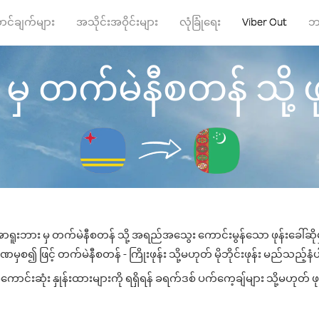
ာင်ချက်များ
အသိုင်းအဝိုင်းများ
လုံခြုံရေး
Viber Out
ဘ
 တက်မဲနီစတန် သို့ ဖုန
ာရူးဘား မှ တက်မဲနီစတန် သို့ အရည်အသွေး ကောင်းမွန်သော ဖုန်းခေါ်ဆိုမ
မှစ၍ ဖြင့် တက်မဲနီစတန် - ကြိုးဖုန်း သို့မဟုတ် မိုဘိုင်းဖုန်း မည်သည့်နံပါ
်းဆုံး နှုန်းထားများကို ရရှိရန် ခရက်ဒစ် ပက်ကေ့ချ်များ သို့မဟုတ် ဖု