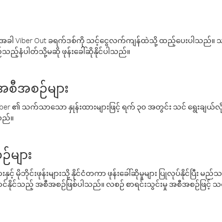
ါ Viber Out ခရက်ဒစ်ကို သင့်ငွေလက်ကျန်ထဲသို့ ထည့်ပေးပါသည်။ သင
ည့်နံပါတ်သို့မဆို ဖုန်းခေါ်ဆိုနိုင်ပါသည်။
် အစီအစဉ်များ
် Viber ၏ သက်သာသော နှုန်းထားများဖြင့် ရက် ၃၀ အတွင်း သင် ရွေးချယ်
်သည်။
ဉ်များ
့် မိုဘိုင်းဖုန်းများသို့ နိုင်ငံတကာ ဖုန်းခေါ်ဆိုမှုများ ပြုလုပ်နိုင်ပြီး
်နိုင်သည့် အစီအစဉ်ဖြစ်ပါသည်။ လစဉ် စာရင်းသွင်းမှု အစီအစဉ်ဖြင့်