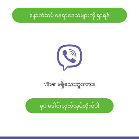
နောက်ထပ် နေရာဒေသများကို ရှာရန်
Viber မရှိသေးဘူးလား။
ခုပဲ ဒေါင်းလုတ်လုပ်လိုက်ပါ