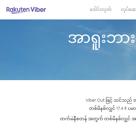
ဒေါင်းလုတ်
လုပ်ဆေ
အာရူးဘား မှ
Viber Out ဖြင့် သင်သည် အ
တစ်မိနစ်လျှင် 17.4 ¢ ပမာဏ
တက်မဲနီစတန် အတွက် တစ်မိနစ်လျှင် အကောင