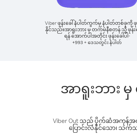
Viber ဖုန်းခေါ်နံပါတ်ကွက်မှ နံပါတ်တစ်ခုကို ဖု
နိုင်သည်။
အာရူးဘား မှ တက်မဲနီစတန် သို့ ဖုန်းခ
ရန် အောက်ပါအတိုင်း ဖုန်းခေါ်ပါ-
+
+
993
ဒေသတွင်း နံပါတ်
အာရူးဘား မှ 
Viber Out သည် ပိုက်ဆံအကုန်အကျ 
ပြောင်းလဲနိုင်သော၊ သက်သာသ