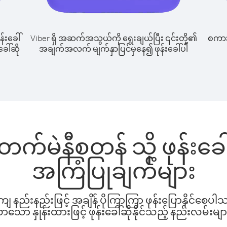
န်းခေါ်
Viber ရှိ အဆက်အသွယ်ကို ရွေးချယ်ပြီး ၎င်းတို့၏
စကားပ
ေါ်ဆို
အချက်အလက် မျက်နှာပြင်မှနေ၍ ဖုန်းခေါ်ပါ
တက်မဲနီစတန် သို့ ဖုန်းခ
အကြံပြုချက်များ
နည်းနည်းဖြင့် အချိန် ပိုကြာကြာ ဖုန်းပြောနိုင်စေပ
ော နှုန်းထားဖြင့် ဖုန်းခေါ်ဆိုနိုင်သည့် နည်းလမ်းမျာ