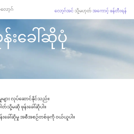
လော့ဂ်
လော့ဂ်အင်
သို့မဟုတ်
အကောင့် ဖန်တီးရန်
်းခေါ်ဆိုပုံ
ှုများ လုပ်ဆောင်နိုင်သည်။
တ်သို့မဆို ဖုန်းခေါ်ဆိုပါ။
န်းခေါ်ဆိုမှု အစီအစဉ်တစ်ခုကို ဝယ်ယူပါ။