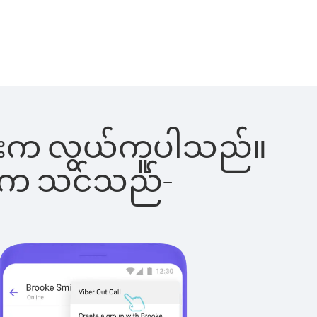
်ခြင်းက လွယ်ကူပါသည်။
ိပါက သင်သည်-