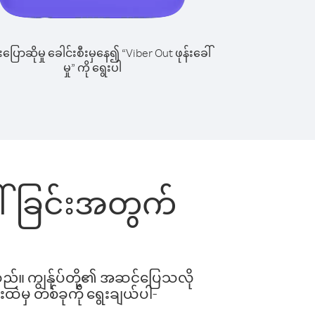
ြောဆိုမှု ခေါင်းစီးမှနေ၍ “Viber Out ဖုန်းခေါ်
မှု” ကို ရွေးပါ
ေါ်ခြင်းအတွက်
ါသည်။ ကျွန်ုပ်တို့၏ အဆင်ပြေသလို
းထဲမှ တစ်ခုကို ရွေးချယ်ပါ-