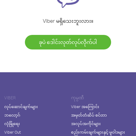
Viber မရှိသေးဘူးလား။
ခုပဲ ဒေါင်းလုတ်လုပ်လိုက်ပါ
VIBER
ကုမ္ပဏီ
လုပ်ဆောင်ချက်များ
Viber အကြောင်း
ဘလော့ဂ်
အမှတ်တံဆိပ် စင်တာ
လုံခြုံရေး
အလုပ်အကိုင်များ
Viber Out
စည်းကမ်းချက်များနှင့် မူဝါဒများ