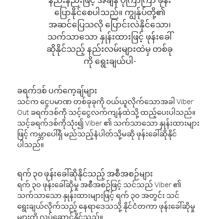
ပြောနိုင်စေပါသည်။ ကျွန်ုပ်တို့၏
အဆင်ပြေသလို ပြောင်းလဲနိုင်သော၊
သက်သာသော နှုန်းထားဖြင့် ဖုန်းခေါ်
ဆိုနိုင်သည့် နည်းလမ်းများထဲမှ တစ်ခု
ကို ရွေးချယ်ပါ-
ခရက်ဒစ် ပက်ကေ့ချ်များ
သင်က ငွေပမာဏ တစ်ခုခုကို ဝယ်ယူလိုက်သောအခါ Viber
Out ခရက်ဒစ်ကို သင့်ငွေလက်ကျန်ထဲသို့ ထည့်ပေးပါသည်။
သင့်ခရက်ဒစ်ကိုသုံး၍ Viber ၏ သက်သာသော နှုန်းထားများ
ဖြင့် ကမ္ဘာပေါ်ရှိ မည်သည့်နံပါတ်သို့မဆို ဖုန်းခေါ်ဆိုနိုင်
ပါသည်။
ရက် ၃၀ ဖုန်းခေါ်ဆိုနိုင်သည့် အစီအစဉ်များ
ရက် ၃၀ ဖုန်းခေါ်ဆိုမှု အစီအစဉ်ဖြင့် သင်သည် Viber ၏
သက်သာသော နှုန်းထားများဖြင့် ရက် ၃၀ အတွင်း သင်
ရွေးချယ်လိုက်သည့် နေရာဒေသသို့ နိုင်ငံတကာ ဖုန်းခေါ်ဆိုမှု
များကို လုပ်ဆောင်နိုင်သည်။