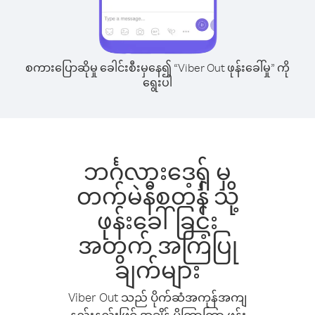
စကားပြောဆိုမှု ခေါင်းစီးမှနေ၍ “Viber Out ဖုန်းခေါ်မှု” ကို
ရွေးပါ
ဘင်္ဂလားဒေ့ရှ် မှ
တက်မဲနီစတန် သို့
ဖုန်းခေါ်ခြင်း
အတွက် အကြံပြု
ချက်များ
Viber Out သည် ပိုက်ဆံအကုန်အကျ
နည်းနည်းဖြင့် အချိန် ပိုကြာကြာ ဖုန်း