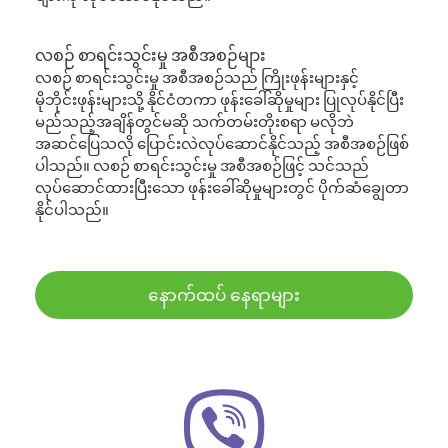
လစဉ် စာရင်းသွင်းမှု အစီအစဉ်များ
လစဉ် စာရင်းသွင်းမှု အစီအစဉ်သည် ကြိုးဖုန်းများနှင့်
မိုဘိုင်းဖုန်းများသို့ နိုင်ငံတကာ ဖုန်းခေါ်ဆိုမှုများ ပြုလုပ်နိုင်ပြီး
မည်သည့်အချိန်တွင်မဆို သက်တမ်းတိုးစရာ မလိုဘဲ
အဆင်ပြေသလို ပြောင်းလဲလုပ်ဆောင်နိုင်သည့် အစီအစဉ်ဖြစ်
ပါသည်။ လစဉ် စာရင်းသွင်းမှု အစီအစဉ်ဖြင့် သင်သည်
လုပ်ဆောင်ထားပြီးသော ဖုန်းခေါ်ဆိုမှုများတွင် ပိုက်ဆံချွေတာ
နိုင်ပါသည်။
နောက်ထပ် နေရာများ