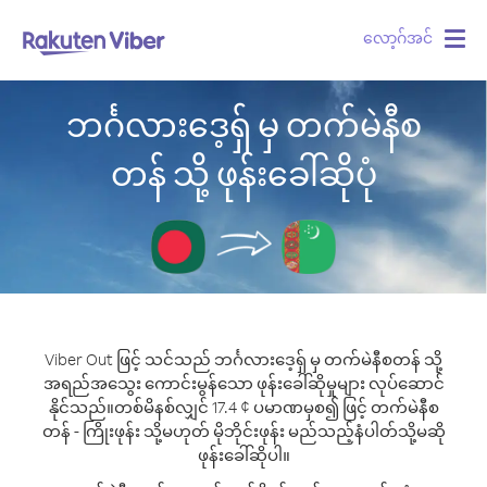
လော့ဂ်အင်
Togg
navig
ဘင်္ဂလားဒေ့ရှ် မှ တက်မဲနီစ
တန် သို့ ဖုန်းခေါ်ဆိုပုံ
Viber Out ဖြင့် သင်သည် ဘင်္ဂလားဒေ့ရှ် မှ တက်မဲနီစတန် သို့
အရည်အသွေး ကောင်းမွန်သော ဖုန်းခေါ်ဆိုမှုများ လုပ်ဆောင်
နိုင်သည်။
တစ်မိနစ်လျှင် 17.4 ¢ ပမာဏမှစ၍ ဖြင့် တက်မဲနီစ
တန် - ကြိုးဖုန်း သို့မဟုတ် မိုဘိုင်းဖုန်း မည်သည့်နံပါတ်သို့မဆို
ဖုန်းခေါ်ဆိုပါ။