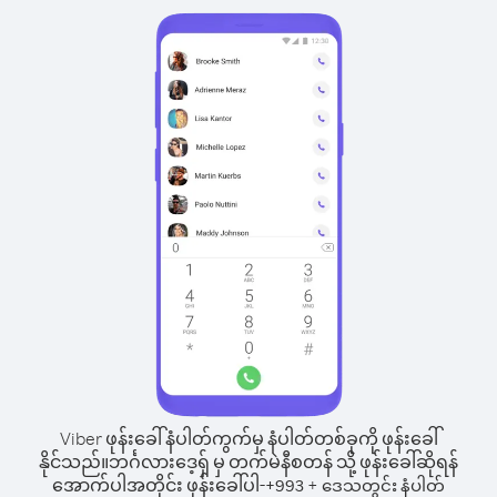
Viber ဖုန်းခေါ်နံပါတ်ကွက်မှ နံပါတ်တစ်ခုကို ဖုန်းခေါ်
နိုင်သည်။
ဘင်္ဂလားဒေ့ရှ် မှ တက်မဲနီစတန် သို့ ဖုန်းခေါ်ဆိုရန်
အောက်ပါအတိုင်း ဖုန်းခေါ်ပါ-
+
+
993
ဒေသတွင်း နံပါတ်