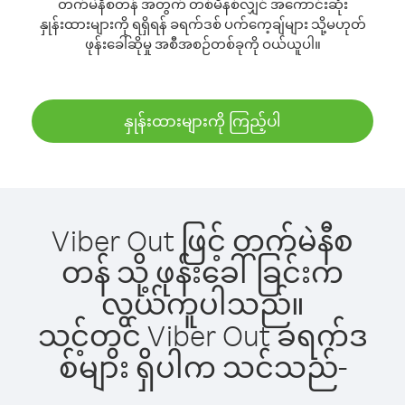
တက်မဲနီစတန် အတွက် တစ်မိနစ်လျှင် အကောင်းဆုံး
နှုန်းထားများကို ရရှိရန် ခရက်ဒစ် ပက်ကေ့ချ်များ သို့မဟုတ်
ဖုန်းခေါ်ဆိုမှု အစီအစဉ်တစ်ခုကို ဝယ်ယူပါ။
နှုန်းထားများကို ကြည့်ပါ
Viber Out ဖြင့် တက်မဲနီစ
တန် သို့ ဖုန်းခေါ်ခြင်းက
လွယ်ကူပါသည်။
သင့်တွင် Viber Out ခရက်ဒ
စ်များ ရှိပါက သင်သည်-