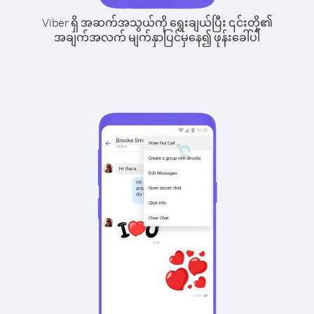
Viber ရှိ အဆက်အသွယ်ကို ရွေးချယ်ပြီး ၎င်းတို့၏
အချက်အလက် မျက်နှာပြင်မှနေ၍ ဖုန်းခေါ်ပါ