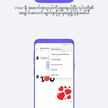
Viber ရှိ အဆက်အသွယ်ကို ရွေးချယ်ပြီး ၎င်းတို့၏
အချက်အလက် မျက်နှာပြင်မှနေ၍ ဖုန်းခေါ်ပါ