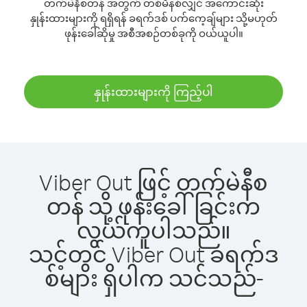
တက်မဲနီစတန် အတွက် တစ်မိနစ်လျှင် အကောင်းဆုံး
နှုန်းထားများကို ရရှိရန် ခရက်ဒစ် ပက်ကေ့ချ်များ သို့မဟုတ်
ဖုန်းခေါ်ဆိုမှု အစီအစဉ်တစ်ခုကို ဝယ်ယူပါ။
နှုန်းထားများကို ကြည့်ပါ
Viber Out ဖြင့် တက်မဲနီစ
တန် သို့ ဖုန်းခေါ်ခြင်းက
လွယ်ကူပါသည်။
သင့်တွင် Viber Out ခရက်ဒ
စ်များ ရှိပါက သင်သည်-