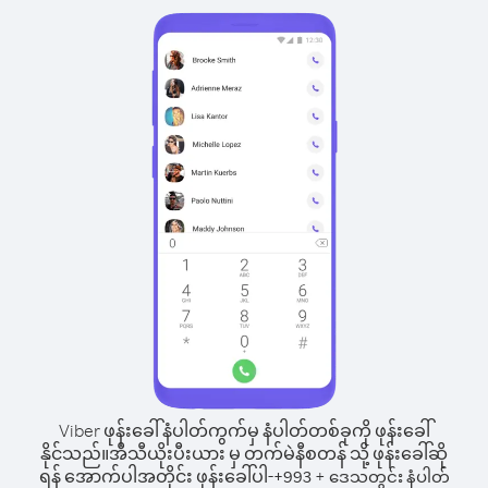
Viber ဖုန်းခေါ်နံပါတ်ကွက်မှ နံပါတ်တစ်ခုကို ဖုန်းခေါ်
နိုင်သည်။
အီသီယိုးပီးယား မှ တက်မဲနီစတန် သို့ ဖုန်းခေါ်ဆို
ရန် အောက်ပါအတိုင်း ဖုန်းခေါ်ပါ-
+
+
993
ဒေသတွင်း နံပါတ်