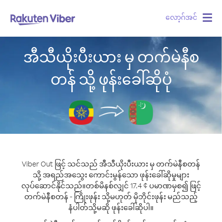
လော့ဂ်အင်
Togg
navig
အီသီယိုးပီးယား မှ တက်မဲနီစ
တန် သို့ ဖုန်းခေါ်ဆိုပုံ
Viber Out ဖြင့် သင်သည် အီသီယိုးပီးယား မှ တက်မဲနီစတန်
သို့ အရည်အသွေး ကောင်းမွန်သော ဖုန်းခေါ်ဆိုမှုများ
လုပ်ဆောင်နိုင်သည်။
တစ်မိနစ်လျှင် 17.4 ¢ ပမာဏမှစ၍ ဖြင့်
တက်မဲနီစတန် - ကြိုးဖုန်း သို့မဟုတ် မိုဘိုင်းဖုန်း မည်သည့်
နံပါတ်သို့မဆို ဖုန်းခေါ်ဆိုပါ။