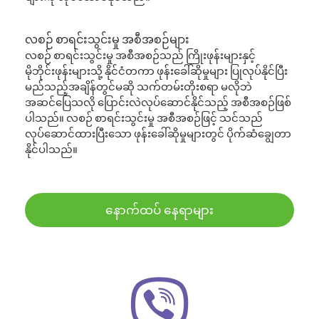
လစဉ် စာရင်းသွင်းမှု အစီအစဉ်များ
လစဉ် စာရင်းသွင်းမှု အစီအစဉ်သည် ကြိုးဖုန်းများနှင့်
မိုဘိုင်းဖုန်းများသို့ နိုင်ငံတကာ ဖုန်းခေါ်ဆိုမှုများ ပြုလုပ်နိုင်ပြီး
မည်သည့်အချိန်တွင်မဆို သက်တမ်းတိုးစရာ မလိုဘဲ
အဆင်ပြေသလို ပြောင်းလဲလုပ်ဆောင်နိုင်သည့် အစီအစဉ်ဖြစ်
ပါသည်။ လစဉ် စာရင်းသွင်းမှု အစီအစဉ်ဖြင့် သင်သည်
လုပ်ဆောင်ထားပြီးသော ဖုန်းခေါ်ဆိုမှုများတွင် ပိုက်ဆံချွေတာ
နိုင်ပါသည်။
နောက်ထပ် နေရာများ