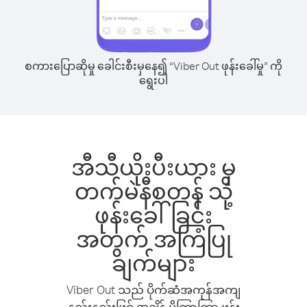
စကားပြောဆိုမှု ခေါင်းစီးမှနေ၍ “Viber Out ဖုန်းခေါ်မှု” ကို
ရွေးပါ
အီသီယိုးပီးယား မှ
တက်မဲနီစတန် သို့
ဖုန်းခေါ်ခြင်း
အတွက် အကြံပြု
ချက်များ
Viber Out သည် ပိုက်ဆံအကုန်အကျ
နည်းနည်းဖြင့် အချိန် ပိုကြာကြာ ဖုန်း