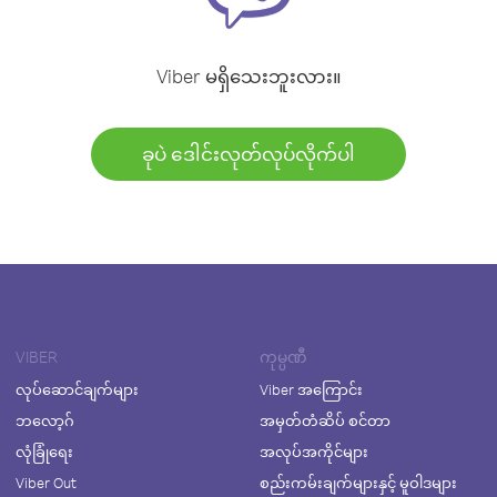
Viber မရှိသေးဘူးလား။
ခုပဲ ဒေါင်းလုတ်လုပ်လိုက်ပါ
VIBER
ကုမ္ပဏီ
လုပ်ဆောင်ချက်များ
Viber အကြောင်း
ဘလော့ဂ်
အမှတ်တံဆိပ် စင်တာ
လုံခြုံရေး
အလုပ်အကိုင်များ
Viber Out
စည်းကမ်းချက်များနှင့် မူဝါဒများ