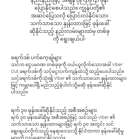
ပြောနိုင်စေပါသည်။ ကျွန်ုပ်တို့၏
အဆင်ပြေသလို ပြောင်းလဲနိုင်သော၊
သက်သာသော နှုန်းထားဖြင့် ဖုန်းခေါ်
ဆိုနိုင်သည့် နည်းလမ်းများထဲမှ တစ်ခု
ကို ရွေးချယ်ပါ-
ခရက်ဒစ် ပက်ကေ့ချ်များ
သင်က ငွေပမာဏ တစ်ခုခုကို ဝယ်ယူလိုက်သောအခါ Viber
Out ခရက်ဒစ်ကို သင့်ငွေလက်ကျန်ထဲသို့ ထည့်ပေးပါသည်။
သင့်ခရက်ဒစ်ကိုသုံး၍ Viber ၏ သက်သာသော နှုန်းထားများ
ဖြင့် ကမ္ဘာပေါ်ရှိ မည်သည့်နံပါတ်သို့မဆို ဖုန်းခေါ်ဆိုနိုင်
ပါသည်။
ရက် ၃၀ ဖုန်းခေါ်ဆိုနိုင်သည့် အစီအစဉ်များ
ရက် ၃၀ ဖုန်းခေါ်ဆိုမှု အစီအစဉ်ဖြင့် သင်သည် Viber ၏
သက်သာသော နှုန်းထားများဖြင့် ရက် ၃၀ အတွင်း သင်
ရွေးချယ်လိုက်သည့် နေရာဒေသသို့ နိုင်ငံတကာ ဖုန်းခေါ်ဆိုမှု
များကို လုပ်ဆောင်နိုင်သည်။