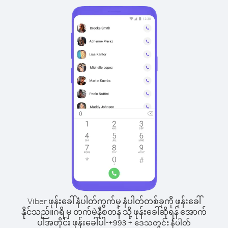
Viber ဖုန်းခေါ်နံပါတ်ကွက်မှ နံပါတ်တစ်ခုကို ဖုန်းခေါ်
နိုင်သည်။
ဂရိ မှ တက်မဲနီစတန် သို့ ဖုန်းခေါ်ဆိုရန် အောက်
ပါအတိုင်း ဖုန်းခေါ်ပါ-
+
+
993
ဒေသတွင်း နံပါတ်