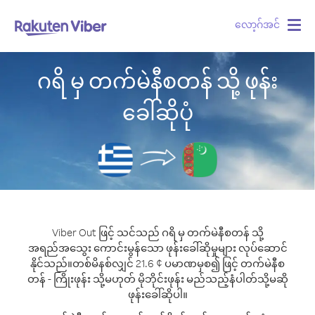
လော့ဂ်အင်
Togg
navig
ဂရိ မှ တက်မဲနီစတန် သို့ ဖုန်း
ခေါ်ဆိုပုံ
Viber Out ဖြင့် သင်သည် ဂရိ မှ တက်မဲနီစတန် သို့
အရည်အသွေး ကောင်းမွန်သော ဖုန်းခေါ်ဆိုမှုများ လုပ်ဆောင်
နိုင်သည်။
တစ်မိနစ်လျှင် 21.6 ¢ ပမာဏမှစ၍ ဖြင့် တက်မဲနီစ
တန် - ကြိုးဖုန်း သို့မဟုတ် မိုဘိုင်းဖုန်း မည်သည့်နံပါတ်သို့မဆို
ဖုန်းခေါ်ဆိုပါ။