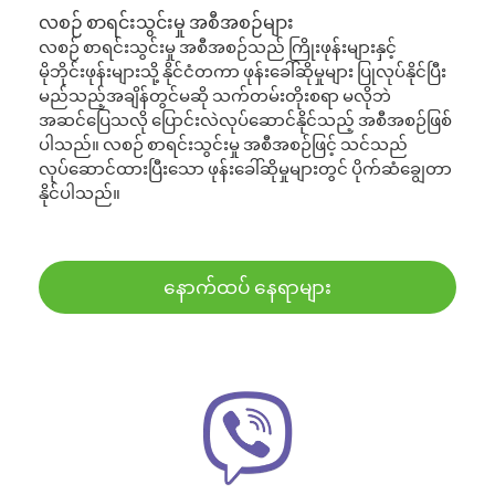
လစဉ် စာရင်းသွင်းမှု အစီအစဉ်များ
လစဉ် စာရင်းသွင်းမှု အစီအစဉ်သည် ကြိုးဖုန်းများနှင့်
မိုဘိုင်းဖုန်းများသို့ နိုင်ငံတကာ ဖုန်းခေါ်ဆိုမှုများ ပြုလုပ်နိုင်ပြီး
မည်သည့်အချိန်တွင်မဆို သက်တမ်းတိုးစရာ မလိုဘဲ
အဆင်ပြေသလို ပြောင်းလဲလုပ်ဆောင်နိုင်သည့် အစီအစဉ်ဖြစ်
ပါသည်။ လစဉ် စာရင်းသွင်းမှု အစီအစဉ်ဖြင့် သင်သည်
လုပ်ဆောင်ထားပြီးသော ဖုန်းခေါ်ဆိုမှုများတွင် ပိုက်ဆံချွေတာ
နိုင်ပါသည်။
နောက်ထပ် နေရာများ