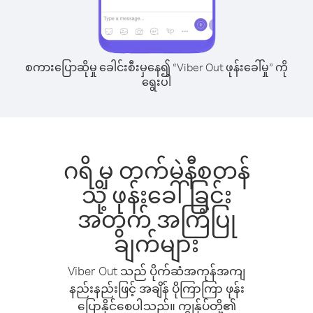
စကားပြောဆိုမှု ခေါင်းစီးမှနေ၍ “Viber Out ဖုန်းခေါ်မှု” ကို
ရွေးပါ
ဂရိ မှ တက်မဲနီစတန်
သို့ ဖုန်းခေါ်ခြင်း
အတွက် အကြံပြု
ချက်များ
Viber Out သည် ပိုက်ဆံအကုန်အကျ
နည်းနည်းဖြင့် အချိန် ပိုကြာကြာ ဖုန်း
ပြောနိုင်စေပါသည်။ ကျွန်ုပ်တို့၏