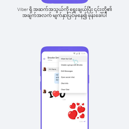
Viber ရှိ အဆက်အသွယ်ကို ရွေးချယ်ပြီး ၎င်းတို့၏
အချက်အလက် မျက်နှာပြင်မှနေ၍ ဖုန်းခေါ်ပါ