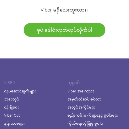
Viber မရှိသေးဘူးလား။
ခုပဲ ဒေါင်းလုတ်လုပ်လိုက်ပါ
VIBER
ကုမ္ပဏီ
လုပ်ဆောင်ချက်များ
Viber အကြောင်း
ဘလော့ဂ်
အမှတ်တံဆိပ် စင်တာ
လုံခြုံရေး
အလုပ်အကိုင်များ
Viber Out
စည်းကမ်းချက်များနှင့် မူဝါဒများ
နှုန်းထားများ
ကိုယ်ရေးလုံခြုံမှု မူဝါဒ