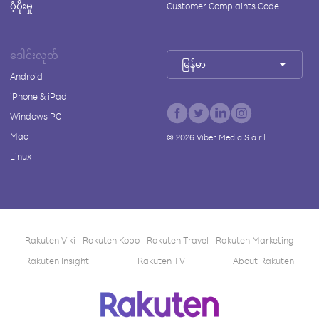
ပံ့ပိုးမှု
Customer Complaints Code
ဒေါင်းလုတ်
မြန်မာ
Android
iPhone & iPad
Windows PC
Mac
©
2026
Viber Media S.à r.l.
Linux
Rakuten Viki
Rakuten Kobo
Rakuten Travel
Rakuten Marketing
Rakuten Insight
Rakuten TV
About Rakuten