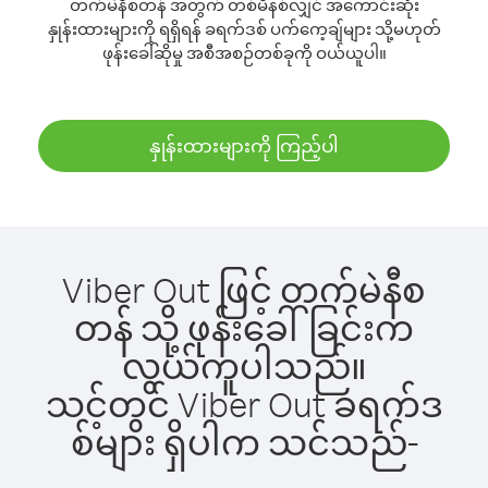
တက်မဲနီစတန် အတွက် တစ်မိနစ်လျှင် အကောင်းဆုံး
နှုန်းထားများကို ရရှိရန် ခရက်ဒစ် ပက်ကေ့ချ်များ သို့မဟုတ်
ဖုန်းခေါ်ဆိုမှု အစီအစဉ်တစ်ခုကို ဝယ်ယူပါ။
နှုန်းထားများကို ကြည့်ပါ
Viber Out ဖြင့် တက်မဲနီစ
တန် သို့ ဖုန်းခေါ်ခြင်းက
လွယ်ကူပါသည်။
သင့်တွင် Viber Out ခရက်ဒ
စ်များ ရှိပါက သင်သည်-