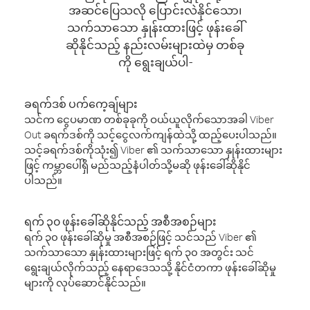
အဆင်ပြေသလို ပြောင်းလဲနိုင်သော၊
သက်သာသော နှုန်းထားဖြင့် ဖုန်းခေါ်
ဆိုနိုင်သည့် နည်းလမ်းများထဲမှ တစ်ခု
ကို ရွေးချယ်ပါ-
ခရက်ဒစ် ပက်ကေ့ချ်များ
သင်က ငွေပမာဏ တစ်ခုခုကို ဝယ်ယူလိုက်သောအခါ Viber
Out ခရက်ဒစ်ကို သင့်ငွေလက်ကျန်ထဲသို့ ထည့်ပေးပါသည်။
သင့်ခရက်ဒစ်ကိုသုံး၍ Viber ၏ သက်သာသော နှုန်းထားများ
ဖြင့် ကမ္ဘာပေါ်ရှိ မည်သည့်နံပါတ်သို့မဆို ဖုန်းခေါ်ဆိုနိုင်
ပါသည်။
ရက် ၃၀ ဖုန်းခေါ်ဆိုနိုင်သည့် အစီအစဉ်များ
ရက် ၃၀ ဖုန်းခေါ်ဆိုမှု အစီအစဉ်ဖြင့် သင်သည် Viber ၏
သက်သာသော နှုန်းထားများဖြင့် ရက် ၃၀ အတွင်း သင်
ရွေးချယ်လိုက်သည့် နေရာဒေသသို့ နိုင်ငံတကာ ဖုန်းခေါ်ဆိုမှု
များကို လုပ်ဆောင်နိုင်သည်။