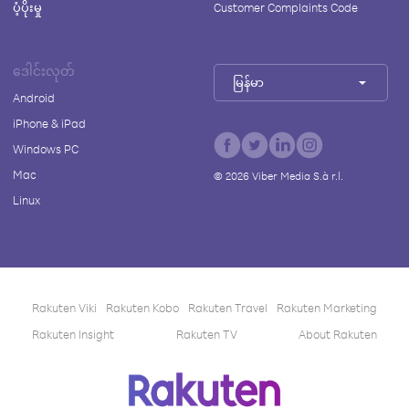
ပံ့ပိုးမှု
Customer Complaints Code
ဒေါင်းလုတ်
မြန်မာ
Android
iPhone & iPad
Windows PC
Mac
©
2026
Viber Media S.à r.l.
Linux
Rakuten Viki
Rakuten Kobo
Rakuten Travel
Rakuten Marketing
Rakuten Insight
Rakuten TV
About Rakuten