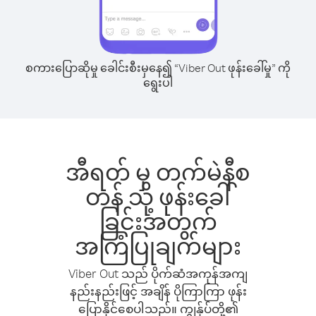
စကားပြောဆိုမှု ခေါင်းစီးမှနေ၍ “Viber Out ဖုန်းခေါ်မှု” ကို
ရွေးပါ
အီရတ် မှ တက်မဲနီစ
တန် သို့ ဖုန်းခေါ်
ခြင်းအတွက်
အကြံပြုချက်များ
Viber Out သည် ပိုက်ဆံအကုန်အကျ
နည်းနည်းဖြင့် အချိန် ပိုကြာကြာ ဖုန်း
ပြောနိုင်စေပါသည်။ ကျွန်ုပ်တို့၏