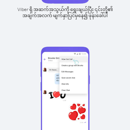
Viber ရှိ အဆက်အသွယ်ကို ရွေးချယ်ပြီး ၎င်းတို့၏
အချက်အလက် မျက်နှာပြင်မှနေ၍ ဖုန်းခေါ်ပါ