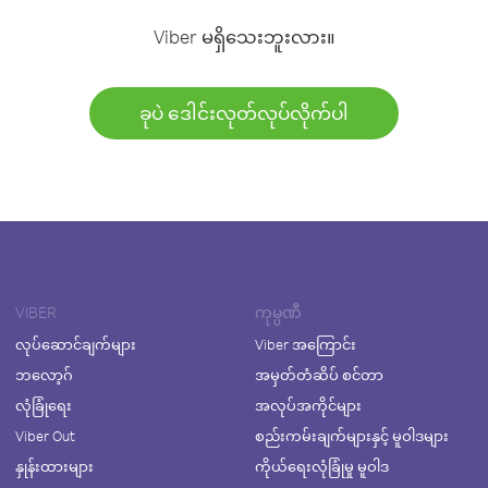
Viber မရှိသေးဘူးလား။
ခုပဲ ဒေါင်းလုတ်လုပ်လိုက်ပါ
VIBER
ကုမ္ပဏီ
လုပ်ဆောင်ချက်များ
Viber အကြောင်း
ဘလော့ဂ်
အမှတ်တံဆိပ် စင်တာ
လုံခြုံရေး
အလုပ်အကိုင်များ
Viber Out
စည်းကမ်းချက်များနှင့် မူဝါဒများ
နှုန်းထားများ
ကိုယ်ရေးလုံခြုံမှု မူဝါဒ