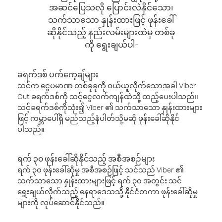
အဆင်ပြေသလို ပြောင်းလဲနိုင်သော၊
သက်သာသော နှုန်းထားဖြင့် ဖုန်းခေါ်
ဆိုနိုင်သည့် နည်းလမ်းများထဲမှ တစ်ခု
ကို ရွေးချယ်ပါ-
ခရက်ဒစ် ပက်ကေ့ချ်များ
သင်က ငွေပမာဏ တစ်ခုခုကို ဝယ်ယူလိုက်သောအခါ Viber
Out ခရက်ဒစ်ကို သင့်ငွေလက်ကျန်ထဲသို့ ထည့်ပေးပါသည်။
သင့်ခရက်ဒစ်ကိုသုံး၍ Viber ၏ သက်သာသော နှုန်းထားများ
ဖြင့် ကမ္ဘာပေါ်ရှိ မည်သည့်နံပါတ်သို့မဆို ဖုန်းခေါ်ဆိုနိုင်
ပါသည်။
ရက် ၃၀ ဖုန်းခေါ်ဆိုနိုင်သည့် အစီအစဉ်များ
ရက် ၃၀ ဖုန်းခေါ်ဆိုမှု အစီအစဉ်ဖြင့် သင်သည် Viber ၏
သက်သာသော နှုန်းထားများဖြင့် ရက် ၃၀ အတွင်း သင်
ရွေးချယ်လိုက်သည့် နေရာဒေသသို့ နိုင်ငံတကာ ဖုန်းခေါ်ဆိုမှု
များကို လုပ်ဆောင်နိုင်သည်။