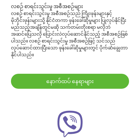
လစဉ် စာရင်းသွင်းမှု အစီအစဉ်များ
လစဉ် စာရင်းသွင်းမှု အစီအစဉ်သည် ကြိုးဖုန်းများနှင့်
မိုဘိုင်းဖုန်းများသို့ နိုင်ငံတကာ ဖုန်းခေါ်ဆိုမှုများ ပြုလုပ်နိုင်ပြီး
မည်သည့်အချိန်တွင်မဆို သက်တမ်းတိုးစရာ မလိုဘဲ
အဆင်ပြေသလို ပြောင်းလဲလုပ်ဆောင်နိုင်သည့် အစီအစဉ်ဖြစ်
ပါသည်။ လစဉ် စာရင်းသွင်းမှု အစီအစဉ်ဖြင့် သင်သည်
လုပ်ဆောင်ထားပြီးသော ဖုန်းခေါ်ဆိုမှုများတွင် ပိုက်ဆံချွေတာ
နိုင်ပါသည်။
နောက်ထပ် နေရာများ