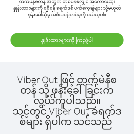
တက်မဲနီစတန် အတွက် တစ်မိနစ်လျှင် အကောင်းဆုံး
နှုန်းထားများကို ရရှိရန် ခရက်ဒစ် ပက်ကေ့ချ်များ သို့မဟုတ်
ဖုန်းခေါ်ဆိုမှု အစီအစဉ်တစ်ခုကို ဝယ်ယူပါ။
နှုန်းထားများကို ကြည့်ပါ
Viber Out ဖြင့် တက်မဲနီစ
တန် သို့ ဖုန်းခေါ်ခြင်းက
လွယ်ကူပါသည်။
သင့်တွင် Viber Out ခရက်ဒ
စ်များ ရှိပါက သင်သည်-