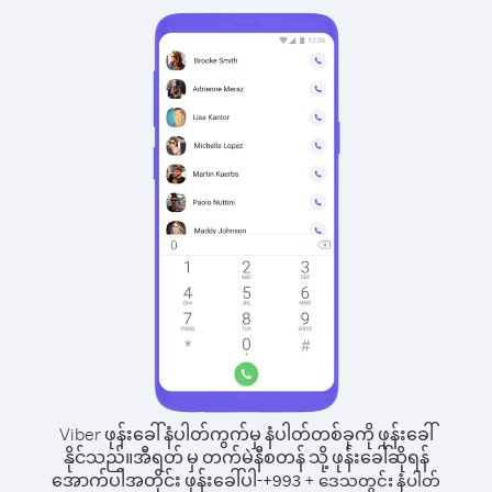
Viber ဖုန်းခေါ်နံပါတ်ကွက်မှ နံပါတ်တစ်ခုကို ဖုန်းခေါ်
နိုင်သည်။
အီရတ် မှ တက်မဲနီစတန် သို့ ဖုန်းခေါ်ဆိုရန်
အောက်ပါအတိုင်း ဖုန်းခေါ်ပါ-
+
+
993
ဒေသတွင်း နံပါတ်