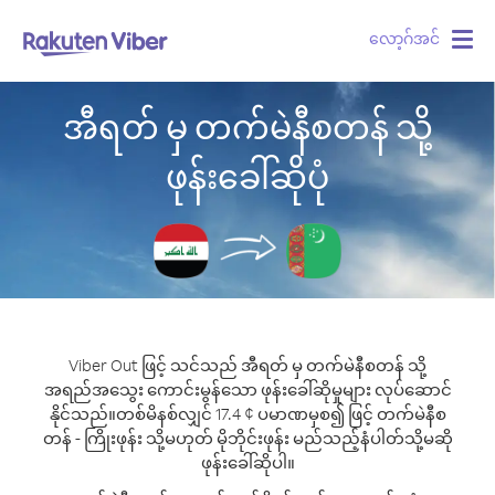
လော့ဂ်အင်
Togg
navig
အီရတ် မှ တက်မဲနီစတန် သို့
ဖုန်းခေါ်ဆိုပုံ
Viber Out ဖြင့် သင်သည် အီရတ် မှ တက်မဲနီစတန် သို့
အရည်အသွေး ကောင်းမွန်သော ဖုန်းခေါ်ဆိုမှုများ လုပ်ဆောင်
နိုင်သည်။
တစ်မိနစ်လျှင် 17.4 ¢ ပမာဏမှစ၍ ဖြင့် တက်မဲနီစ
တန် - ကြိုးဖုန်း သို့မဟုတ် မိုဘိုင်းဖုန်း မည်သည့်နံပါတ်သို့မဆို
ဖုန်းခေါ်ဆိုပါ။