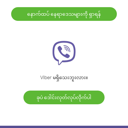
နောက်ထပ် နေရာဒေသများကို ရှာရန်
Viber မရှိသေးဘူးလား။
ခုပဲ ဒေါင်းလုတ်လုပ်လိုက်ပါ