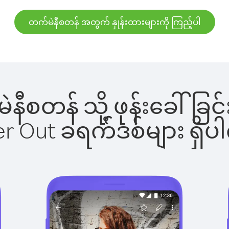
တက်မဲနီစတန် အတွက် နှုန်းထားများကို ကြည့်ပါ
မဲနီစတန် သို့ ဖုန်းခေါ
ber Out ခရက်ဒစ်များ ရှ