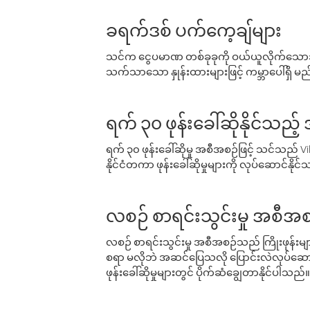
ခရက်ဒစ် ပက်ကေ့ချ်များ
သင်က ငွေပမာဏ တစ်ခုခုကို ဝယ်ယူလိုက်သောအခ
သက်သာသော နှုန်းထားများဖြင့် ကမ္ဘာပေါ်ရှိ မည်သ
ရက် ၃၀ ဖုန်းခေါ်ဆိုနိုင်သည့
ရက် ၃၀ ဖုန်းခေါ်ဆိုမှု အစီအစဉ်ဖြင့် သင်သည
နိုင်ငံတကာ ဖုန်းခေါ်ဆိုမှုများကို လုပ်ဆောင်နိုင
လစဉ် စာရင်းသွင်းမှု အစီအစ
လစဉ် စာရင်းသွင်းမှု အစီအစဉ်သည် ကြိုးဖုန်းများနှင
စရာ မလိုဘဲ အဆင်ပြေသလို ပြောင်းလဲလုပ်ဆောင
ဖုန်းခေါ်ဆိုမှုများတွင် ပိုက်ဆံချွေတာနိုင်ပါသည်။