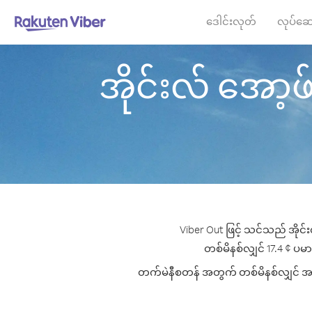
ဒေါင်းလုတ်
လုပ်ဆေ
အိုင်းလ် အော့ဖ် 
Viber Out ဖြင့် သင်သည် အိုင်
တစ်မိနစ်လျှင် 17.4 ¢ ပမာဏ
တက်မဲနီစတန် အတွက် တစ်မိနစ်လျှင် အကောင