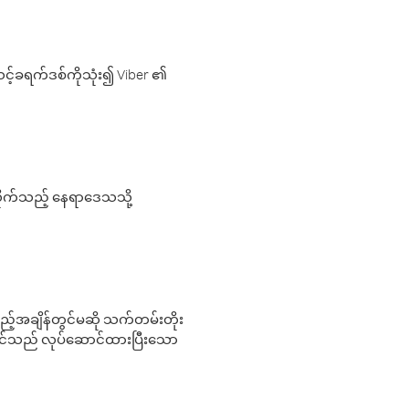
့်ခရက်ဒစ်ကိုသုံး၍ Viber ၏
လိုက်သည့် နေရာဒေသသို့
 မည်သည့်အချိန်တွင်မဆို သက်တမ်းတိုး
 သင်သည် လုပ်ဆောင်ထားပြီးသော