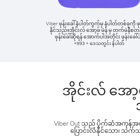
Viber ဖုန်းခေါ်နံပါတ်ကွက်မှ နံပါတ်တစ်ခုကို ဖု
နိုင်သည်။
အိုင်းလ် အော့ဖ် မဲန် မှ တက်မဲနီစတန်
ဖုန်းခေါ်ဆိုရန် အောက်ပါအတိုင်း ဖုန်းခေါ်ပ
+
+
993
ဒေသတွင်း နံပါတ်
အိုင်းလ် အော့ဖ
Viber Out သည် ပိုက်ဆံအကုန်အကျ 
ပြောင်းလဲနိုင်သော၊ သက်သာသ