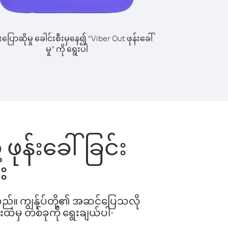
ြောဆိုမှု ခေါင်းစီးမှနေ၍ “Viber Out ဖုန်းခေါ်
မှု” ကို ရွေးပါ
 ဖုန်းခေါ်ခြင်း
း
ါသည်။ ကျွန်ုပ်တို့၏ အဆင်ပြေသလို
းထဲမှ တစ်ခုကို ရွေးချယ်ပါ-