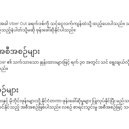
ါ Viber Out ခရက်ဒစ်ကို သင့်ငွေလက်ကျန်ထဲသို့ ထည့်ပေးပါသည်။ သင
ည့်နံပါတ်သို့မဆို ဖုန်းခေါ်ဆိုနိုင်ပါသည်။
် အစီအစဉ်များ
် Viber ၏ သက်သာသော နှုန်းထားများဖြင့် ရက် ၃၀ အတွင်း သင် ရွေးချယ်
်သည်။
ဉ်များ
့် မိုဘိုင်းဖုန်းများသို့ နိုင်ငံတကာ ဖုန်းခေါ်ဆိုမှုများ ပြုလုပ်နိုင်ပြီး
်နိုင်သည့် အစီအစဉ်ဖြစ်ပါသည်။ လစဉ် စာရင်းသွင်းမှု အစီအစဉ်ဖြင့်