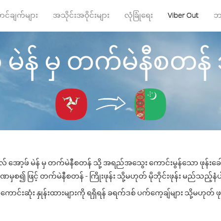
ာင်ချက်များ
အသိုင်းအဝိုင်းများ
လုံခြုံရေး
Viber Out
ဘ
မဲန် မှ တက်မဲနီစတန် သို
းလ် အော့ဖ် မဲန် မှ တက်မဲနီစတန် သို့ အရည်အသွေး ကောင်းမွန်သော ဖုန်းခေါ်
မှစ၍ ဖြင့် တက်မဲနီစတန် - ကြိုးဖုန်း သို့မဟုတ် မိုဘိုင်းဖုန်း မည်သည့်နံပါ
်းဆုံး နှုန်းထားများကို ရရှိရန် ခရက်ဒစ် ပက်ကေ့ချ်များ သို့မဟုတ် ဖု