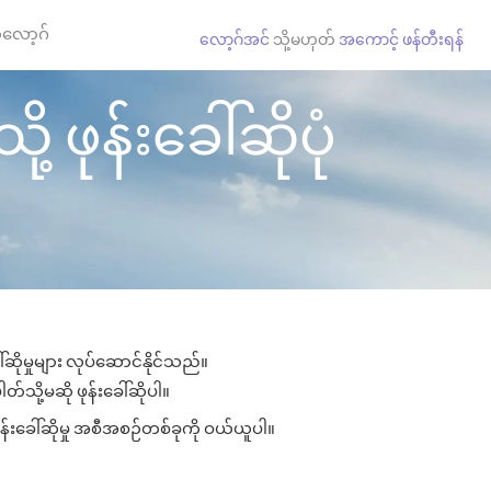
လော့ဂ်
လော့ဂ်အင်
သို့မဟုတ်
အကောင့် ဖန်တီးရန်
့ ဖုန်းခေါ်ဆိုပုံ
ဆိုမှုများ လုပ်ဆောင်နိုင်သည်။
တ်သို့မဆို ဖုန်းခေါ်ဆိုပါ။
န်းခေါ်ဆိုမှု အစီအစဉ်တစ်ခုကို ဝယ်ယူပါ။