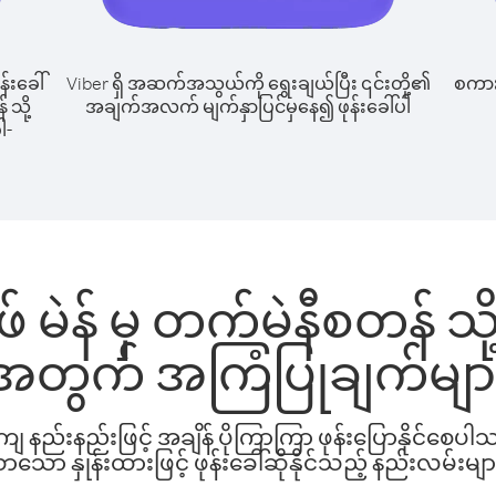
န်းခေါ်
Viber ရှိ အဆက်အသွယ်ကို ရွေးချယ်ပြီး ၎င်းတို့၏
စကားပ
 သို့
အချက်အလက် မျက်နှာပြင်မှနေ၍ ဖုန်းခေါ်ပါ
ါ-
် မဲန် မှ တက်မဲနီစတန် သို့
အတွက် အကြံပြုချက်မျာ
နည်းနည်းဖြင့် အချိန် ပိုကြာကြာ ဖုန်းပြောနိုင်စေပ
ော နှုန်းထားဖြင့် ဖုန်းခေါ်ဆိုနိုင်သည့် နည်းလမ်းမျာ