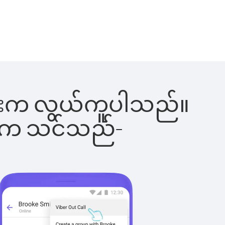
်ခြင်းက လွယ်ကူပါသည်။
ိပါက သင်သည်-