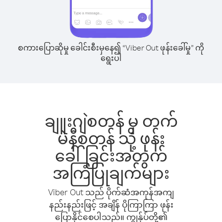
စကားပြောဆိုမှု ခေါင်းစီးမှနေ၍ “Viber Out ဖုန်းခေါ်မှု” ကို
ရွေးပါ
ချူးဂျဲစတန် မှ တက်
မဲနီစတန် သို့ ဖုန်း
ခေါ်ခြင်းအတွက်
အကြံပြုချက်များ
Viber Out သည် ပိုက်ဆံအကုန်အကျ
နည်းနည်းဖြင့် အချိန် ပိုကြာကြာ ဖုန်း
ပြောနိုင်စေပါသည်။ ကျွန်ုပ်တို့၏