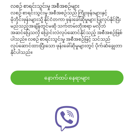
လစဉ် စာရင်းသွင်းမှု အစီအစဉ်များ
လစဉ် စာရင်းသွင်းမှု အစီအစဉ်သည် ကြိုးဖုန်းများနှင့်
မိုဘိုင်းဖုန်းများသို့ နိုင်ငံတကာ ဖုန်းခေါ်ဆိုမှုများ ပြုလုပ်နိုင်ပြီး
မည်သည့်အချိန်တွင်မဆို သက်တမ်းတိုးစရာ မလိုဘဲ
အဆင်ပြေသလို ပြောင်းလဲလုပ်ဆောင်နိုင်သည့် အစီအစဉ်ဖြစ်
ပါသည်။ လစဉ် စာရင်းသွင်းမှု အစီအစဉ်ဖြင့် သင်သည်
လုပ်ဆောင်ထားပြီးသော ဖုန်းခေါ်ဆိုမှုများတွင် ပိုက်ဆံချွေတာ
နိုင်ပါသည်။
နောက်ထပ် နေရာများ