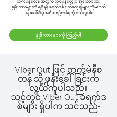
တက်မဲနီစတန် အတွက် တစ်မိနစ်လျှင် အကောင်းဆုံး
နှုန်းထားများကို ရရှိရန် ခရက်ဒစ် ပက်ကေ့ချ်များ သို့မဟုတ်
ဖုန်းခေါ်ဆိုမှု အစီအစဉ်တစ်ခုကို ဝယ်ယူပါ။
နှုန်းထားများကို ကြည့်ပါ
Viber Out ဖြင့် တက်မဲနီစ
တန် သို့ ဖုန်းခေါ်ခြင်းက
လွယ်ကူပါသည်။
သင့်တွင် Viber Out ခရက်ဒ
စ်များ ရှိပါက သင်သည်-