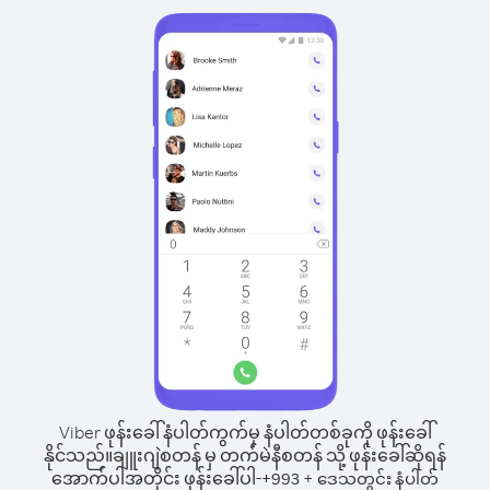
Viber ဖုန်းခေါ်နံပါတ်ကွက်မှ နံပါတ်တစ်ခုကို ဖုန်းခေါ်
နိုင်သည်။
ချူးဂျဲစတန် မှ တက်မဲနီစတန် သို့ ဖုန်းခေါ်ဆိုရန်
အောက်ပါအတိုင်း ဖုန်းခေါ်ပါ-
+
+
993
ဒေသတွင်း နံပါတ်