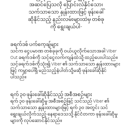
အဆင်ပြေသလို ပြောင်းလဲနိုင်သော၊
သက်သာသော နှုန်းထားဖြင့် ဖုန်းခေါ်
ဆိုနိုင်သည့် နည်းလမ်းများထဲမှ တစ်ခု
ကို ရွေးချယ်ပါ-
ခရက်ဒစ် ပက်ကေ့ချ်များ
သင်က ငွေပမာဏ တစ်ခုခုကို ဝယ်ယူလိုက်သောအခါ Viber
Out ခရက်ဒစ်ကို သင့်ငွေလက်ကျန်ထဲသို့ ထည့်ပေးပါသည်။
သင့်ခရက်ဒစ်ကိုသုံး၍ Viber ၏ သက်သာသော နှုန်းထားများ
ဖြင့် ကမ္ဘာပေါ်ရှိ မည်သည့်နံပါတ်သို့မဆို ဖုန်းခေါ်ဆိုနိုင်
ပါသည်။
ရက် ၃၀ ဖုန်းခေါ်ဆိုနိုင်သည့် အစီအစဉ်များ
ရက် ၃၀ ဖုန်းခေါ်ဆိုမှု အစီအစဉ်ဖြင့် သင်သည် Viber ၏
သက်သာသော နှုန်းထားများဖြင့် ရက် ၃၀ အတွင်း သင်
ရွေးချယ်လိုက်သည့် နေရာဒေသသို့ နိုင်ငံတကာ ဖုန်းခေါ်ဆိုမှု
များကို လုပ်ဆောင်နိုင်သည်။