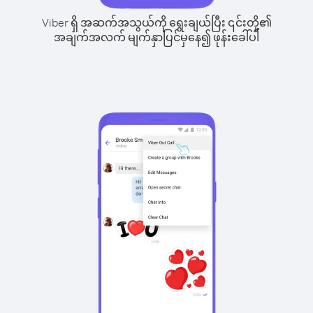
Viber ရှိ အဆက်အသွယ်ကို ရွေးချယ်ပြီး ၎င်းတို့၏
အချက်အလက် မျက်နှာပြင်မှနေ၍ ဖုန်းခေါ်ပါ