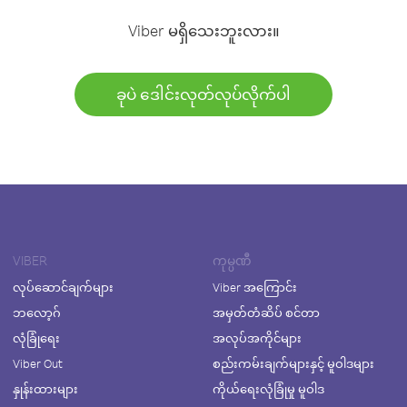
Viber မရှိသေးဘူးလား။
ခုပဲ ဒေါင်းလုတ်လုပ်လိုက်ပါ
VIBER
ကုမ္ပဏီ
လုပ်ဆောင်ချက်များ
Viber အကြောင်း
ဘလော့ဂ်
အမှတ်တံဆိပ် စင်တာ
လုံခြုံရေး
အလုပ်အကိုင်များ
Viber Out
စည်းကမ်းချက်များနှင့် မူဝါဒများ
နှုန်းထားများ
ကိုယ်ရေးလုံခြုံမှု မူဝါဒ