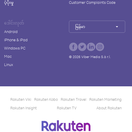
ပံ့ပိုးမှု
Customer Complaints Code
ဒေါင်းလုတ်
မြန်မာ
Android
iPhone & iPad
Windows PC
Mac
©
2026
Viber Media S.à r.l.
Linux
Rakuten Viki
Rakuten Kobo
Rakuten Travel
Rakuten Marketing
Rakuten Insight
Rakuten TV
About Rakuten