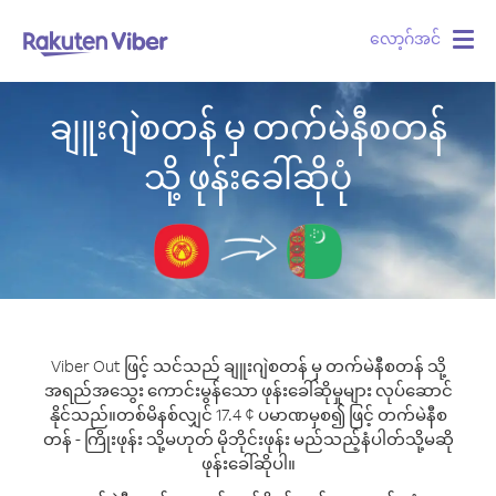
လော့ဂ်အင်
Togg
navig
ချူးဂျဲစတန် မှ တက်မဲနီစတန်
သို့ ဖုန်းခေါ်ဆိုပုံ
Viber Out ဖြင့် သင်သည် ချူးဂျဲစတန် မှ တက်မဲနီစတန် သို့
အရည်အသွေး ကောင်းမွန်သော ဖုန်းခေါ်ဆိုမှုများ လုပ်ဆောင်
နိုင်သည်။
တစ်မိနစ်လျှင် 17.4 ¢ ပမာဏမှစ၍ ဖြင့် တက်မဲနီစ
တန် - ကြိုးဖုန်း သို့မဟုတ် မိုဘိုင်းဖုန်း မည်သည့်နံပါတ်သို့မဆို
ဖုန်းခေါ်ဆိုပါ။