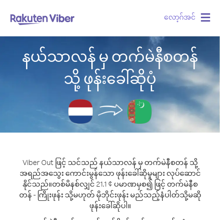
လော့ဂ်အင်
Togg
navig
နယ်သာလန် မှ တက်မဲနီစတန်
သို့ ဖုန်းခေါ်ဆိုပုံ
Viber Out ဖြင့် သင်သည် နယ်သာလန် မှ တက်မဲနီစတန် သို့
အရည်အသွေး ကောင်းမွန်သော ဖုန်းခေါ်ဆိုမှုများ လုပ်ဆောင်
နိုင်သည်။
တစ်မိနစ်လျှင် 21.1 ¢ ပမာဏမှစ၍ ဖြင့် တက်မဲနီစ
တန် - ကြိုးဖုန်း သို့မဟုတ် မိုဘိုင်းဖုန်း မည်သည့်နံပါတ်သို့မဆို
ဖုန်းခေါ်ဆိုပါ။