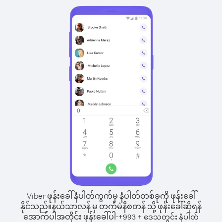
Viber ဖုန်းခေါ်နံပါတ်ကွက်မှ နံပါတ်တစ်ခုကို ဖုန်းခေါ်
နိုင်သည်။
နယ်သာလန် မှ တက်မဲနီစတန် သို့ ဖုန်းခေါ်ဆိုရန်
အောက်ပါအတိုင်း ဖုန်းခေါ်ပါ-
+
+
993
ဒေသတွင်း နံပါတ်