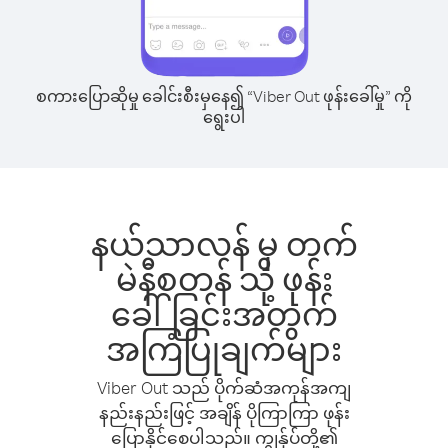
စကားပြောဆိုမှု ခေါင်းစီးမှနေ၍ “Viber Out ဖုန်းခေါ်မှု” ကို
ရွေးပါ
နယ်သာလန် မှ တက်
မဲနီစတန် သို့ ဖုန်း
ခေါ်ခြင်းအတွက်
အကြံပြုချက်များ
Viber Out သည် ပိုက်ဆံအကုန်အကျ
နည်းနည်းဖြင့် အချိန် ပိုကြာကြာ ဖုန်း
ပြောနိုင်စေပါသည်။ ကျွန်ုပ်တို့၏