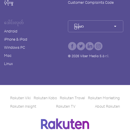
ပံ့ပိုးမှု
Customer Complaints Code
ဒေါင်းလုတ်
မြန်မာ
Android
iPhone & iPad
Windows PC
Mac
©
2026
Viber Media S.à r.l.
Linux
Rakuten Viki
Rakuten Kobo
Rakuten Travel
Rakuten Marketing
Rakuten Insight
Rakuten TV
About Rakuten