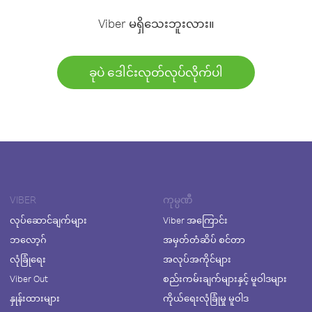
Viber မရှိသေးဘူးလား။
ခုပဲ ဒေါင်းလုတ်လုပ်လိုက်ပါ
VIBER
ကုမ္ပဏီ
လုပ်ဆောင်ချက်များ
Viber အကြောင်း
ဘလော့ဂ်
အမှတ်တံဆိပ် စင်တာ
လုံခြုံရေး
အလုပ်အကိုင်များ
Viber Out
စည်းကမ်းချက်များနှင့် မူဝါဒများ
နှုန်းထားများ
ကိုယ်ရေးလုံခြုံမှု မူဝါဒ