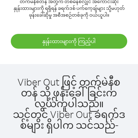
တက်မဲနီစတန် အတွက် တစ်မိနစ်လျှင် အကောင်းဆုံး
နှုန်းထားများကို ရရှိရန် ခရက်ဒစ် ပက်ကေ့ချ်များ သို့မဟုတ်
ဖုန်းခေါ်ဆိုမှု အစီအစဉ်တစ်ခုကို ဝယ်ယူပါ။
နှုန်းထားများကို ကြည့်ပါ
Viber Out ဖြင့် တက်မဲနီစ
တန် သို့ ဖုန်းခေါ်ခြင်းက
လွယ်ကူပါသည်။
သင့်တွင် Viber Out ခရက်ဒ
စ်များ ရှိပါက သင်သည်-