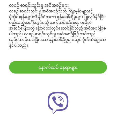
လစဉ် စာရင်းသွင်းမှု အစီအစဉ်များ
လစဉ် စာရင်းသွင်းမှု အစီအစဉ်သည် ကြိုးဖုန်းများနှင့်
မိုဘိုင်းဖုန်းများသို့ နိုင်ငံတကာ ဖုန်းခေါ်ဆိုမှုများ ပြုလုပ်နိုင်ပြီး
မည်သည့်အချိန်တွင်မဆို သက်တမ်းတိုးစရာ မလိုဘဲ
အဆင်ပြေသလို ပြောင်းလဲလုပ်ဆောင်နိုင်သည့် အစီအစဉ်ဖြစ်
ပါသည်။ လစဉ် စာရင်းသွင်းမှု အစီအစဉ်ဖြင့် သင်သည်
လုပ်ဆောင်ထားပြီးသော ဖုန်းခေါ်ဆိုမှုများတွင် ပိုက်ဆံချွေတာ
နိုင်ပါသည်။
နောက်ထပ် နေရာများ