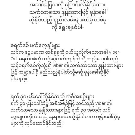
အဆင်ပြေသလို ပြောင်းလဲနိုင်သော၊
သက်သာသော နှုန်းထားဖြင့် ဖုန်းခေါ်
ဆိုနိုင်သည့် နည်းလမ်းများထဲမှ တစ်ခု
ကို ရွေးချယ်ပါ-
ခရက်ဒစ် ပက်ကေ့ချ်များ
သင်က ငွေပမာဏ တစ်ခုခုကို ဝယ်ယူလိုက်သောအခါ Viber
Out ခရက်ဒစ်ကို သင့်ငွေလက်ကျန်ထဲသို့ ထည့်ပေးပါသည်။
သင့်ခရက်ဒစ်ကိုသုံး၍ Viber ၏ သက်သာသော နှုန်းထားများ
ဖြင့် ကမ္ဘာပေါ်ရှိ မည်သည့်နံပါတ်သို့မဆို ဖုန်းခေါ်ဆိုနိုင်
ပါသည်။
ရက် ၃၀ ဖုန်းခေါ်ဆိုနိုင်သည့် အစီအစဉ်များ
ရက် ၃၀ ဖုန်းခေါ်ဆိုမှု အစီအစဉ်ဖြင့် သင်သည် Viber ၏
သက်သာသော နှုန်းထားများဖြင့် ရက် ၃၀ အတွင်း သင်
ရွေးချယ်လိုက်သည့် နေရာဒေသသို့ နိုင်ငံတကာ ဖုန်းခေါ်ဆိုမှု
များကို လုပ်ဆောင်နိုင်သည်။