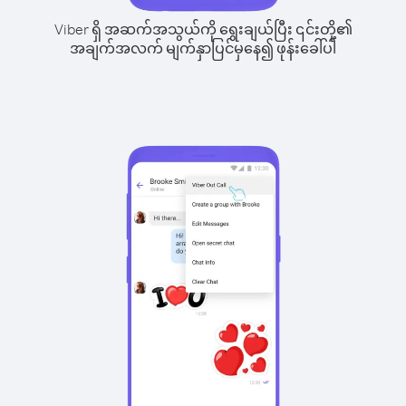
Viber ရှိ အဆက်အသွယ်ကို ရွေးချယ်ပြီး ၎င်းတို့၏
အချက်အလက် မျက်နှာပြင်မှနေ၍ ဖုန်းခေါ်ပါ