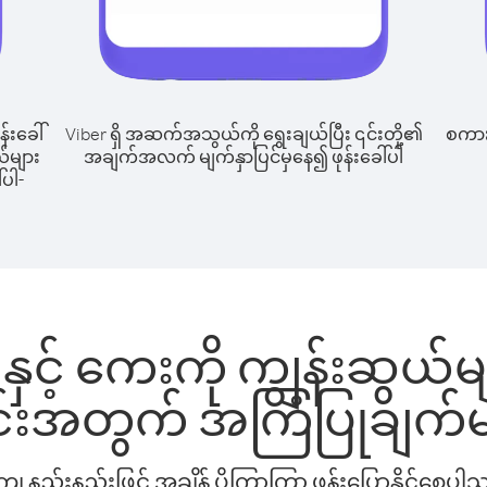
န်းခေါ်
Viber ရှိ အဆက်အသွယ်ကို ရွေးချယ်ပြီး ၎င်းတို့၏
စကားပ
ယ်များ
အချက်အလက် မျက်နှာပြင်မှနေ၍ ဖုန်းခေါ်ပါ
်ပါ-
နှင့် ကေးကို ကျွန်းဆွယ်မျာ
င်းအတွက် အကြံပြုချက်မ
နည်းနည်းဖြင့် အချိန် ပိုကြာကြာ ဖုန်းပြောနိုင်စေပ