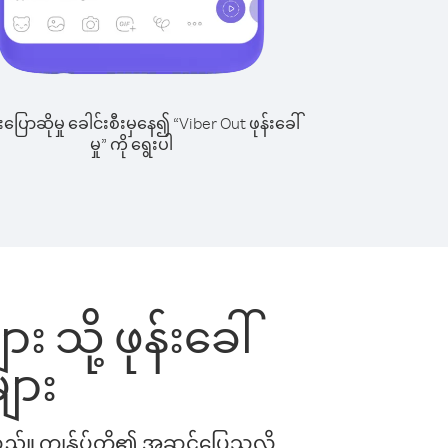
ြောဆိုမှု ခေါင်းစီးမှနေ၍ “Viber Out ဖုန်းခေါ်
မှု” ကို ရွေးပါ
း သို့ ဖုန်းခေါ်
ျား
ါသည်။ ကျွန်ုပ်တို့၏ အဆင်ပြေသလို