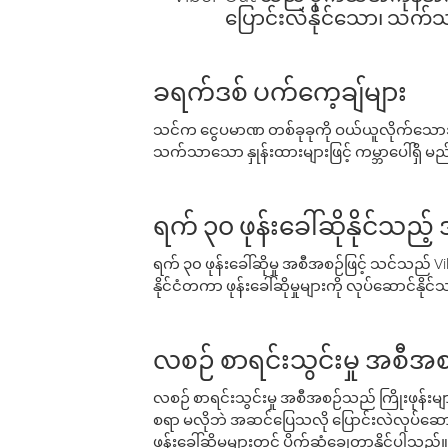
ပြောင်းလဲနိုင်သော၊ သက်သာသ
ခရက်ဒစ် ပက်ကေ့ချ်များ
သင်က ငွေပမာဏ တစ်ခုခုကို ဝယ်ယူလိုက်သောအခ
သက်သာသော နှုန်းထားများဖြင့် ကမ္ဘာပေါ်ရှိ မည်သ
ရက် ၃၀ ဖုန်းခေါ်ဆိုနိုင်သည့
ရက် ၃၀ ဖုန်းခေါ်ဆိုမှု အစီအစဉ်ဖြင့် သင်သည
နိုင်ငံတကာ ဖုန်းခေါ်ဆိုမှုများကို လုပ်ဆောင်နိုင
လစဉ် စာရင်းသွင်းမှု အစီအစ
လစဉ် စာရင်းသွင်းမှု အစီအစဉ်သည် ကြိုးဖုန်းများနှင
စရာ မလိုဘဲ အဆင်ပြေသလို ပြောင်းလဲလုပ်ဆောင
ဖုန်းခေါ်ဆိုမှုများတွင် ပိုက်ဆံချွေတာနိုင်ပါသည်။