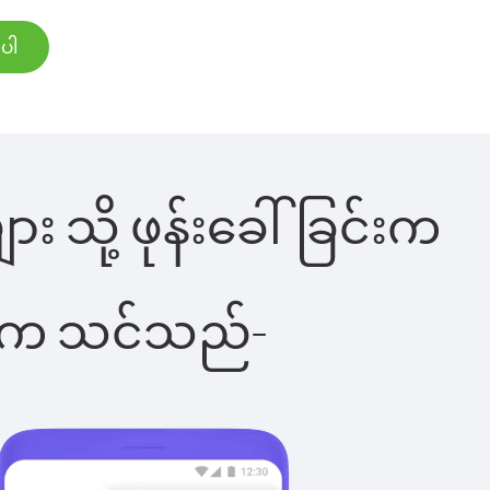
်ပါ
ား သို့ ဖုန်းခေါ်ခြင်းက
ိပါက သင်သည်-