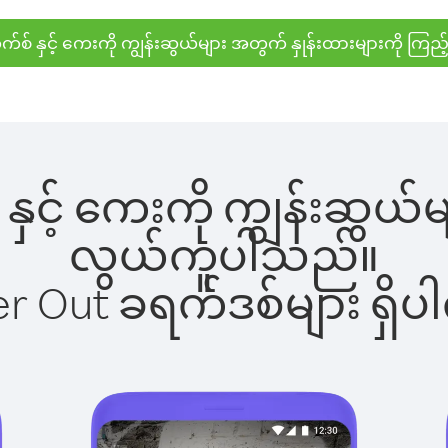
်စ် နှင့် ကေးကို ကျွန်းဆွယ်များ အတွက် နှုန်းထားများကို ကြည့
နှင့် ကေးကို ကျွန်းဆွယ်မျ
လွယ်ကူပါသည်။
ber Out ခရက်ဒစ်များ ရှ