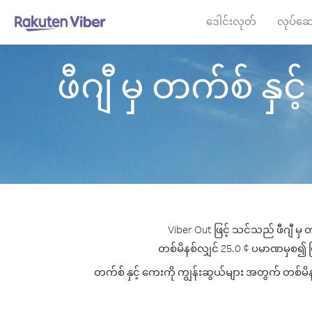
ဒေါင်းလုတ်
လုပ်ဆေ
ဖီဂျီ မှ တက်စ် နှင့
Viber Out ဖြင့် သင်သည် ဖီဂျီ မှ
တစ်မိနစ်လျှင် 25.0 ¢ ပမာဏမှစ၍ ဖြင့် 
တက်စ် နှင့် ကေးကို ကျွန်းဆွယ်များ အတွက် တစ်မိနစ