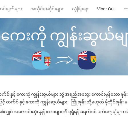
ာင်ချက်များ
အသိုင်းအဝိုင်းများ
လုံခြုံရေး
Viber Out
ဘ
် ကေးကို ကျွန်းဆွယ်များ 
 တက်စ် နှင့် ကေးကို ကျွန်းဆွယ်များ သို့ အရည်အသွေး ကောင်းမွန်သော ဖုန်းခ
တက်စ် နှင့် ကေးကို ကျွန်းဆွယ်များ - ကြိုးဖုန်း သို့မဟုတ် မိုဘိုင်းဖုန်း 
်လျှင် အကောင်းဆုံး နှုန်းထားများကို ရရှိရန် ခရက်ဒစ် ပက်ကေ့ချ်များ သိ