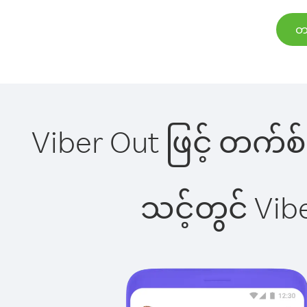
တက
Viber Out ဖြင့် တက်စ် 
သင့်တွင် Vi