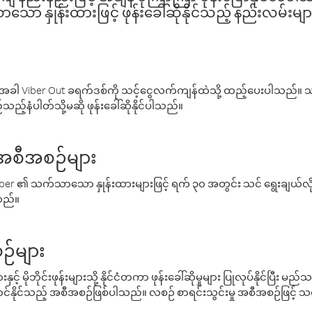
ော နှုန်းထားဖြင့် ဖုန်းခေါ်ဆိုနိုင်သည့် နည်းလမ်းမျာ
ါ Viber Out ခရက်ဒစ်ကို သင့်ငွေလက်ကျန်ထဲသို့ ထည့်ပေးပါသည်။ သင
ည့်နံပါတ်သို့မဆို ဖုန်းခေါ်ဆိုနိုင်ပါသည်။
် အစီအစဉ်များ
် Viber ၏ သက်သာသော နှုန်းထားများဖြင့် ရက် ၃၀ အတွင်း သင် ရွေးချယ်
်သည်။
ဉ်များ
့် မိုဘိုင်းဖုန်းများသို့ နိုင်ငံတကာ ဖုန်းခေါ်ဆိုမှုများ ပြုလုပ်နိုင်ပြီး
်နိုင်သည့် အစီအစဉ်ဖြစ်ပါသည်။ လစဉ် စာရင်းသွင်းမှု အစီအစဉ်ဖြင့်