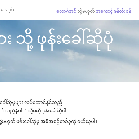
လော့ဂ်
လော့ဂ်အင်
သို့မဟုတ်
အကောင့် ဖန်တီးရန်
သို့ ဖုန်းခေါ်ဆိုပုံ
ေါ်ဆိုမှုများ လုပ်ဆောင်နိုင်သည်။
မည်သည့်နံပါတ်သို့မဆို ဖုန်းခေါ်ဆိုပါ။
ု့မဟုတ် ဖုန်းခေါ်ဆိုမှု အစီအစဉ်တစ်ခုကို ဝယ်ယူပါ။