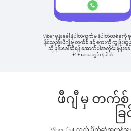
Viber ဖုန်းခေါ်နံပါတ်ကွက်မှ နံပါတ်တစ်ခုကို ဖု
နိုင်သည်။
ဖီဂျီ မှ တက်စ် နှင့် ကေးကို ကျွန်းဆွ
သို့ ဖုန်းခေါ်ဆိုရန် အောက်ပါအတိုင်း ဖုန်းခေါ
+
+
1
ဒေသတွင်း နံပါတ်
ဖီဂျီ မှ တက်စ် 
ခြ
Viber Out သည် ပိုက်ဆံအကုန်အကျ 