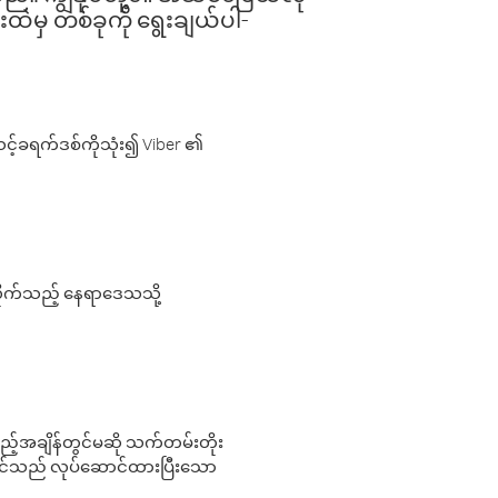
းထဲမှ တစ်ခုကို ရွေးချယ်ပါ-
့်ခရက်ဒစ်ကိုသုံး၍ Viber ၏
လိုက်သည့် နေရာဒေသသို့
 မည်သည့်အချိန်တွင်မဆို သက်တမ်းတိုး
 သင်သည် လုပ်ဆောင်ထားပြီးသော