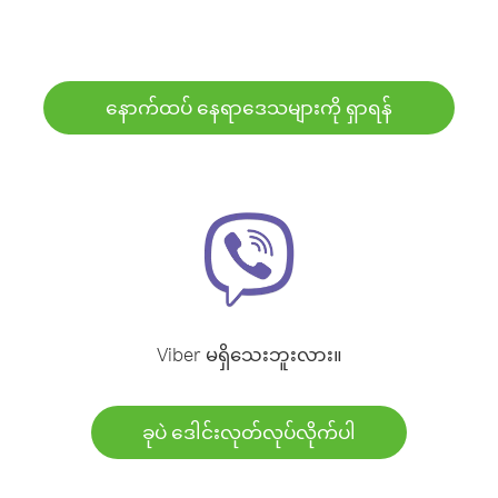
နောက်ထပ် နေရာဒေသများကို ရှာရန်
Viber မရှိသေးဘူးလား။
ခုပဲ ဒေါင်းလုတ်လုပ်လိုက်ပါ