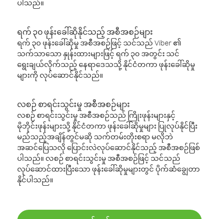
ပါသည်။
ရက် ၃၀ ဖုန်းခေါ်ဆိုနိုင်သည့် အစီအစဉ်များ
ရက် ၃၀ ဖုန်းခေါ်ဆိုမှု အစီအစဉ်ဖြင့် သင်သည် Viber ၏
သက်သာသော နှုန်းထားများဖြင့် ရက် ၃၀ အတွင်း သင်
ရွေးချယ်လိုက်သည့် နေရာဒေသသို့ နိုင်ငံတကာ ဖုန်းခေါ်ဆိုမှု
များကို လုပ်ဆောင်နိုင်သည်။
လစဉ် စာရင်းသွင်းမှု အစီအစဉ်များ
လစဉ် စာရင်းသွင်းမှု အစီအစဉ်သည် ကြိုးဖုန်းများနှင့်
မိုဘိုင်းဖုန်းများသို့ နိုင်ငံတကာ ဖုန်းခေါ်ဆိုမှုများ ပြုလုပ်နိုင်ပြီး
မည်သည့်အချိန်တွင်မဆို သက်တမ်းတိုးစရာ မလိုဘဲ
အဆင်ပြေသလို ပြောင်းလဲလုပ်ဆောင်နိုင်သည့် အစီအစဉ်ဖြစ်
ပါသည်။ လစဉ် စာရင်းသွင်းမှု အစီအစဉ်ဖြင့် သင်သည်
လုပ်ဆောင်ထားပြီးသော ဖုန်းခေါ်ဆိုမှုများတွင် ပိုက်ဆံချွေတာ
နိုင်ပါသည်။