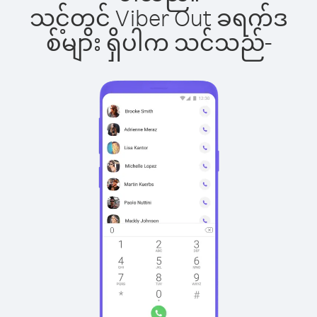
သင့်တွင် Viber Out ခရက်ဒ
စ်များ ရှိပါက သင်သည်-