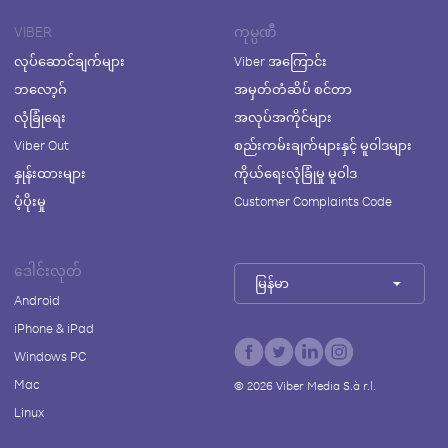
VIBER
ကုမ္ပဏီ
လုပ်ဆောင်ချက်များ
Viber အကြောင်း
ဘလော့ဂ်
အမှတ်တံဆိပ် စင်တာ
လုံခြုံရေး
အလုပ်အကိုင်များ
Viber Out
စည်းကမ်းချက်များနှင့် မူဝါဒများ
နှုန်းထားများ
ကိုယ်ရေးလုံခြုံမှု မူဝါဒ
ပံ့ပိုးမှု
Customer Complaints Code
ဒေါင်းလုတ်
မြန်မာ
Android
iPhone & iPad
Windows PC
Mac
©
2026
Viber Media S.à r.l.
Linux