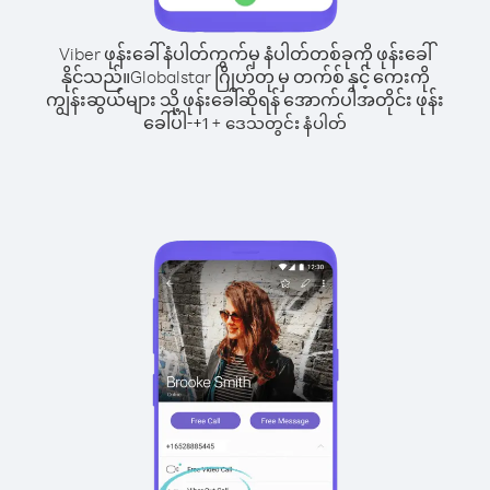
Viber ဖုန်းခေါ်နံပါတ်ကွက်မှ နံပါတ်တစ်ခုကို ဖုန်းခေါ်
နိုင်သည်။
Globalstar ဂြိုဟ်တု မှ တက်စ် နှင့် ကေးကို
ကျွန်းဆွယ်များ သို့ ဖုန်းခေါ်ဆိုရန် အောက်ပါအတိုင်း ဖုန်း
ခေါ်ပါ-
+
+
1
ဒေသတွင်း နံပါတ်