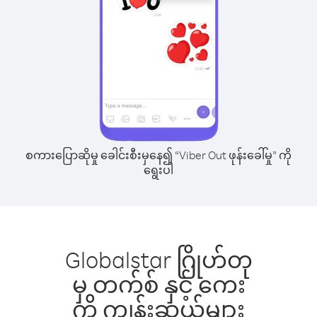
စကားပြောဆိုမှု ခေါင်းစီးမှနေ၍ “Viber Out ဖုန်းခေါ်မှု” ကို
ရွေးပါ
Globalstar ဂြိုဟ်တု
မှ တက်စ် နှင့် ကေး
ကို ကျွန်းဆွယ်များ