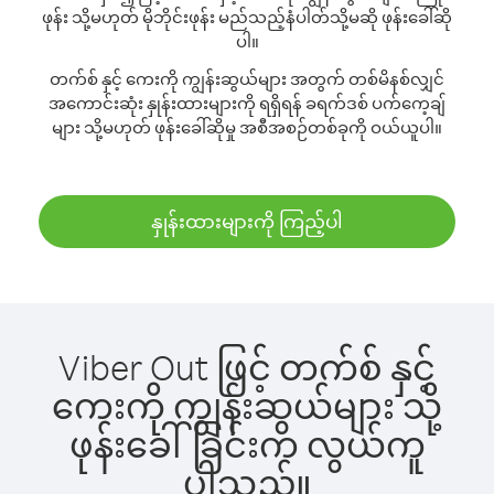
ဖုန်း သို့မဟုတ် မိုဘိုင်းဖုန်း မည်သည့်နံပါတ်သို့မဆို ဖုန်းခေါ်ဆို
ပါ။
တက်စ် နှင့် ကေးကို ကျွန်းဆွယ်များ အတွက် တစ်မိနစ်လျှင်
အကောင်းဆုံး နှုန်းထားများကို ရရှိရန် ခရက်ဒစ် ပက်ကေ့ချ်
များ သို့မဟုတ် ဖုန်းခေါ်ဆိုမှု အစီအစဉ်တစ်ခုကို ဝယ်ယူပါ။
နှုန်းထားများကို ကြည့်ပါ
Viber Out ဖြင့် တက်စ် နှင့်
ကေးကို ကျွန်းဆွယ်များ သို့
ဖုန်းခေါ်ခြင်းက လွယ်ကူ
ပါသည်။