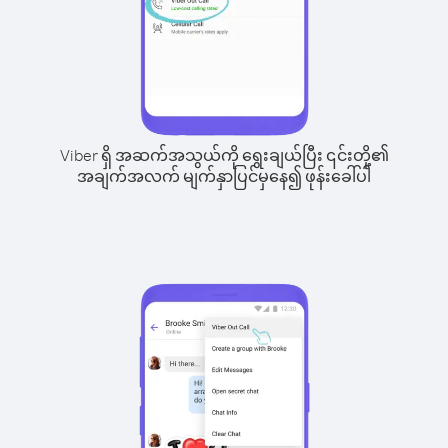
Viber ရှိ အဆက်အသွယ်ကို ရွေးချယ်ပြီး ၎င်းတို့၏
အချက်အလက် မျက်နှာပြင်မှနေ၍ ဖုန်းခေါ်ပါ