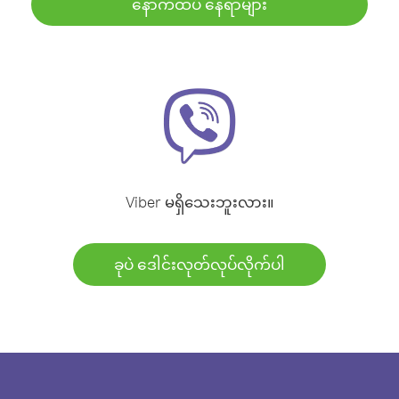
နောက်ထပ် နေရာများ
Viber မရှိသေးဘူးလား။
ခုပဲ ဒေါင်းလုတ်လုပ်လိုက်ပါ