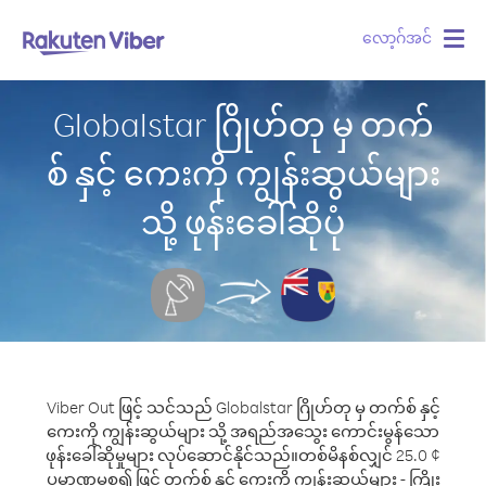
လော့ဂ်အင်
Togg
navig
Globalstar ဂြိုဟ်တု မှ တက်
စ် နှင့် ကေးကို ကျွန်းဆွယ်များ
သို့ ဖုန်းခေါ်ဆိုပုံ
Viber Out ဖြင့် သင်သည် Globalstar ဂြိုဟ်တု မှ တက်စ် နှင့်
ကေးကို ကျွန်းဆွယ်များ သို့ အရည်အသွေး ကောင်းမွန်သော
ဖုန်းခေါ်ဆိုမှုများ လုပ်ဆောင်နိုင်သည်။
တစ်မိနစ်လျှင် 25.0 ¢
ပမာဏမှစ၍ ဖြင့် တက်စ် နှင့် ကေးကို ကျွန်းဆွယ်များ - ကြိုး