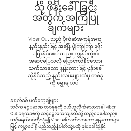
သို့ ဖုန်းခေါ်ခြင်း
အတွက် အကြံပြု
ချက်များ
Viber Out သည် ပိုက်ဆံအကုန်အကျ
နည်းနည်းဖြင့် အချိန် ပိုကြာကြာ ဖုန်း
ပြောနိုင်စေပါသည်။ ကျွန်ုပ်တို့၏
အဆင်ပြေသလို ပြောင်းလဲနိုင်သော၊
သက်သာသော နှုန်းထားဖြင့် ဖုန်းခေါ်
ဆိုနိုင်သည့် နည်းလမ်းများထဲမှ တစ်ခု
ကို ရွေးချယ်ပါ-
ခရက်ဒစ် ပက်ကေ့ချ်များ
သင်က ငွေပမာဏ တစ်ခုခုကို ဝယ်ယူလိုက်သောအခါ Viber
Out ခရက်ဒစ်ကို သင့်ငွေလက်ကျန်ထဲသို့ ထည့်ပေးပါသည်။
သင့်ခရက်ဒစ်ကိုသုံး၍ Viber ၏ သက်သာသော နှုန်းထားများ
ဖြင့် ကမ္ဘာပေါ်ရှိ မည်သည့်နံပါတ်သို့မဆို ဖုန်းခေါ်ဆိုနိုင်