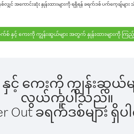
်လျှင် အကောင်းဆုံး နှုန်းထားများကို ရရှိရန် ခရက်ဒစ် ပက်ကေ့ချ်များ သိ
်စ် နှင့် ကေးကို ကျွန်းဆွယ်များ အတွက် နှုန်းထားများကို ကြည့
နှင့် ကေးကို ကျွန်းဆွယ်မျ
လွယ်ကူပါသည်။
ber Out ခရက်ဒစ်များ ရှ