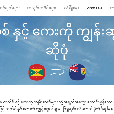
ာင်ချက်များ
အသိုင်းအဝိုင်းများ
လုံခြုံရေး
Viber Out
ဘ
နှင့် ကေးကို ကျွန်းဆွယ
ဆိုပုံ
ှ တက်စ် နှင့် ကေးကို ကျွန်းဆွယ်များ သို့ အရည်အသွေး ကောင်းမွန်သော ဖုန
တက်စ် နှင့် ကေးကို ကျွန်းဆွယ်များ - ကြိုးဖုန်း သို့မဟုတ် မိုဘိုင်းဖုန်း 