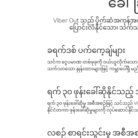
ခေါ်
Viber Out သည် ပိုက်ဆံအကုန်အကျ 
ပြောင်းလဲနိုင်သော၊ သက်သာသ
ခရက်ဒစ် ပက်ကေ့ချ်များ
သင်က ငွေပမာဏ တစ်ခုခုကို ဝယ်ယူလိုက်သောအခ
သက်သာသော နှုန်းထားများဖြင့် ကမ္ဘာပေါ်ရှိ မည်သ
ရက် ၃၀ ဖုန်းခေါ်ဆိုနိုင်သည့
ရက် ၃၀ ဖုန်းခေါ်ဆိုမှု အစီအစဉ်ဖြင့် သင်သည
နိုင်ငံတကာ ဖုန်းခေါ်ဆိုမှုများကို လုပ်ဆောင်နိုင
လစဉ် စာရင်းသွင်းမှု အစီအစ