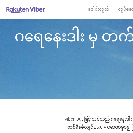
ဒေါင်းလုတ်
လုပ်ဆေ
ဂရေနေးဒါး မှ တက်စ် 
Viber Out ဖြင့် သင်သည် ဂရေနေးဒါး မ
တစ်မိနစ်လျှင် 25.0 ¢ ပမာဏမှစ၍ ဖြင့် 