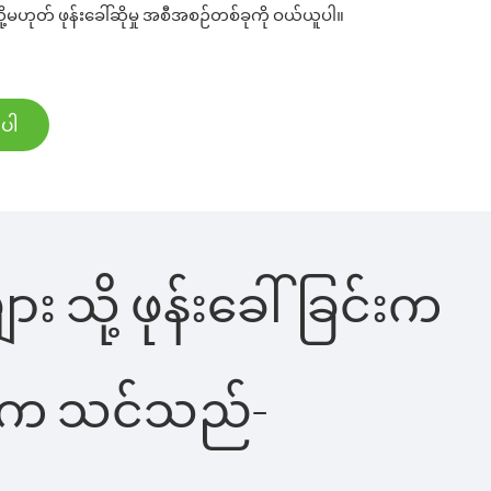
ု့မဟုတ် ဖုန်းခေါ်ဆိုမှု အစီအစဉ်တစ်ခုကို ဝယ်ယူပါ။
်ပါ
ား သို့ ဖုန်းခေါ်ခြင်းက
ိပါက သင်သည်-