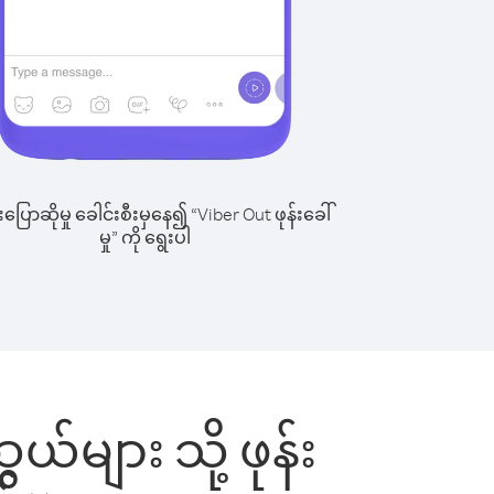
ြောဆိုမှု ခေါင်းစီးမှနေ၍ “Viber Out ဖုန်းခေါ်
မှု” ကို ရွေးပါ
ယ်များ သို့ ဖုန်း