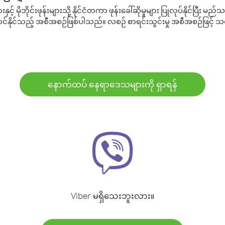
့် မိုဘိုင်းဖုန်းများသို့ နိုင်ငံတကာ ဖုန်းခေါ်ဆိုမှုများ ပြုလုပ်နိုင်ပြီး
်နိုင်သည့် အစီအစဉ်ဖြစ်ပါသည်။ လစဉ် စာရင်းသွင်းမှု အစီအစဉ်ဖြင့်
နောက်ထပ် နေရာဒေသများကို ရှာရန်
Viber မရှိသေးဘူးလား။