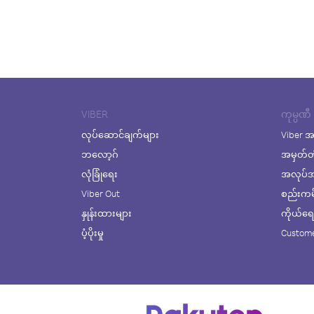
VIBER
ကုမ္ပဏီ
လုပ်ဆောင်ချက်များ
Viber အ
ဘလော့ဂ်
အမှတ်တ
လုံခြုံရေး
အလုပ်အက
Viber Out
စည်းကမ်း
နှုန်းထားများ
ကိုယ်ရေးလ
ပံ့ပိုးမှု
Custome