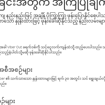
ခြင်းအတွက် အကြံပြုချက
နည်းနည်းဖြင့် အချိန် ပိုကြာကြာ ဖုန်းပြောနိုင်စေပ
ော နှုန်းထားဖြင့် ဖုန်းခေါ်ဆိုနိုင်သည့် နည်းလမ်းမျာ
ါ Viber Out ခရက်ဒစ်ကို သင့်ငွေလက်ကျန်ထဲသို့ ထည့်ပေးပါသည်။ သင
ည့်နံပါတ်သို့မဆို ဖုန်းခေါ်ဆိုနိုင်ပါသည်။
် အစီအစဉ်များ
် Viber ၏ သက်သာသော နှုန်းထားများဖြင့် ရက် ၃၀ အတွင်း သင် ရွေးချယ်
်သည်။
ဉ်များ