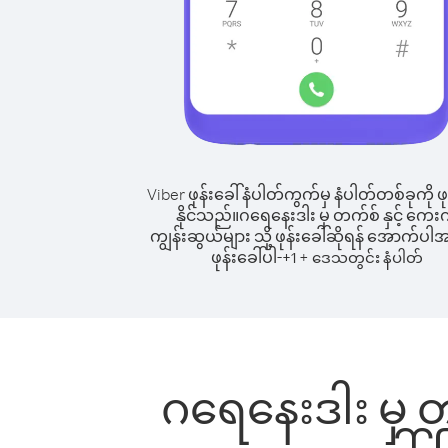
Viber ဖုန်းခေါ်နံပါတ်ကွက်မှ နံပါတ်တစ်ခုကို ဖု
နိုင်သည်။
ဂရေနေးဒါး မှ တက်စ် နှင့် ကေးက
ကျွန်းဆွယ်များ သို့ ဖုန်းခေါ်ဆိုရန် အောက်ပါအ
ဖုန်းခေါ်ပါ-
+
+
1
ဒေသတွင်း နံပါတ်
ဂရေနေးဒါး မှ တက်