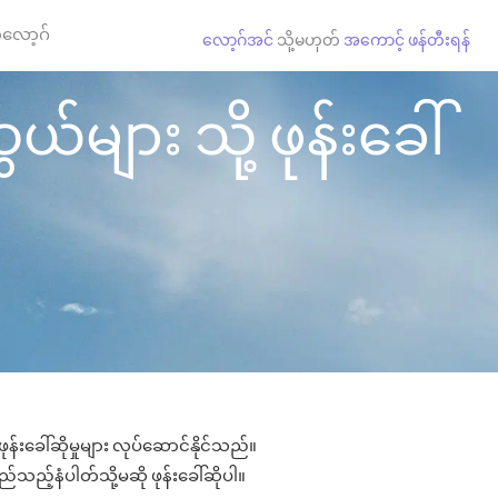
လော့ဂ်
လော့ဂ်အင်
သို့မဟုတ်
အကောင့် ဖန်တီးရန်
်များ သို့ ဖုန်းခေါ်
်းခေါ်ဆိုမှုများ လုပ်ဆောင်နိုင်သည်။
မည်သည့်နံပါတ်သို့မဆို ဖုန်းခေါ်ဆိုပါ။