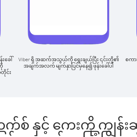
န်းခေါ်
Viber ရှိ အဆက်အသွယ်ကို ရွေးချယ်ပြီး ၎င်းတို့၏
စကားပ
ို
အချက်အလက် မျက်နှာပြင်မှနေ၍ ဖုန်းခေါ်ပါ
တိုင်း
စ် နှင့် ကေးကို ကျွန်းဆွ