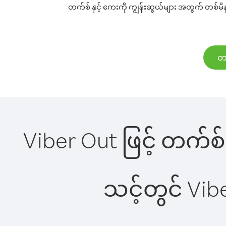
တက်စ် နှင့် ကေးကို ကျွန်းဆွယ်များ အတွက် တစ်မိနစ
တက
Viber Out ဖြင့် တက်စ် 
သင့်တွင် Vi