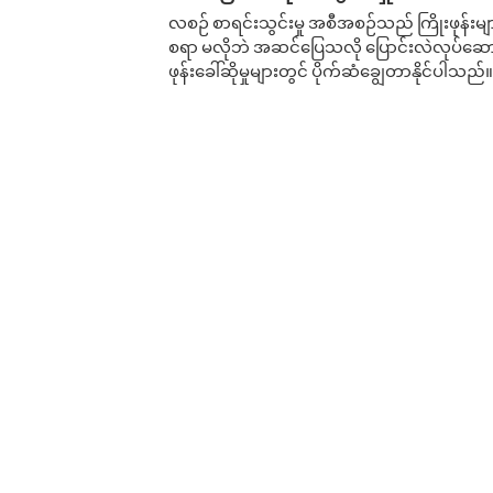
လစဉ် စာရင်းသွင်းမှု အစီအစဉ်သည် ကြိုးဖုန်းများနှင
စရာ မလိုဘဲ အဆင်ပြေသလို ပြောင်းလဲလုပ်ဆောင
ဖုန်းခေါ်ဆိုမှုများတွင် ပိုက်ဆံချွေတာနိုင်ပါသည်။