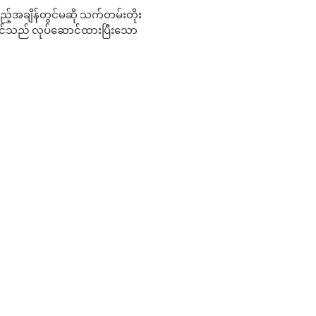
 မည်သည့်အချိန်တွင်မဆို သက်တမ်းတိုး
 သင်သည် လုပ်ဆောင်ထားပြီးသော