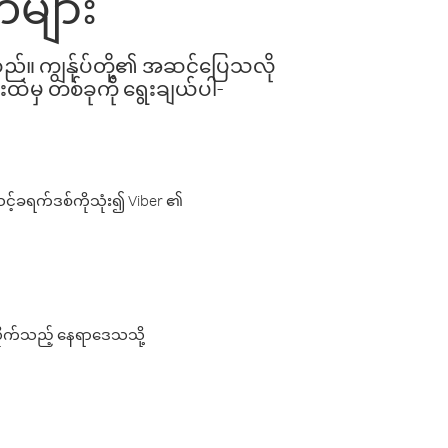
်များ
ါသည်။ ကျွန်ုပ်တို့၏ အဆင်ပြေသလို
းထဲမှ တစ်ခုကို ရွေးချယ်ပါ-
့်ခရက်ဒစ်ကိုသုံး၍ Viber ၏
လိုက်သည့် နေရာဒေသသို့