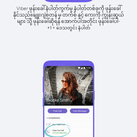
Viber ဖုန်းခေါ်နံပါတ်ကွက်မှ နံပါတ်တစ်ခုကို ဖုန်းခေါ်
နိုင်သည်။
ချူးဂျဲစတန် မှ တက်စ် နှင့် ကေးကို ကျွန်းဆွယ်
များ သို့ ဖုန်းခေါ်ဆိုရန် အောက်ပါအတိုင်း ဖုန်းခေါ်ပါ-
+
+
1
ဒေသတွင်း နံပါတ်