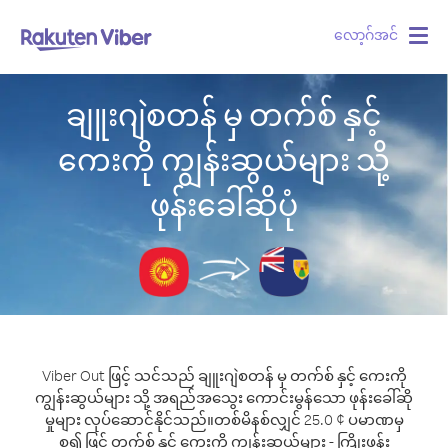
လော့ဂ်အင်
Togg
navig
ချူးဂျဲစတန် မှ တက်စ် နှင့်
ကေးကို ကျွန်းဆွယ်များ သို့
ဖုန်းခေါ်ဆိုပုံ
Viber Out ဖြင့် သင်သည် ချူးဂျဲစတန် မှ တက်စ် နှင့် ကေးကို
ကျွန်းဆွယ်များ သို့ အရည်အသွေး ကောင်းမွန်သော ဖုန်းခေါ်ဆို
မှုများ လုပ်ဆောင်နိုင်သည်။
တစ်မိနစ်လျှင် 25.0 ¢ ပမာဏမှ
စ၍ ဖြင့် တက်စ် နှင့် ကေးကို ကျွန်းဆွယ်များ - ကြိုးဖုန်း