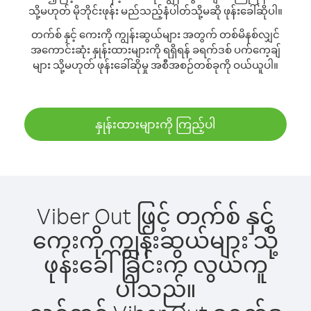
သို့မဟုတ် မိုဘိုင်းဖုန်း မည်သည့်နံပါတ်သို့မဆို ဖုန်းခေါ်ဆိုပါ။
တက်စ် နှင့် ကေးကို ကျွန်းဆွယ်များ အတွက် တစ်မိနစ်လျှင်
အကောင်းဆုံး နှုန်းထားများကို ရရှိရန် ခရက်ဒစ် ပက်ကေ့ချ်
များ သို့မဟုတ် ဖုန်းခေါ်ဆိုမှု အစီအစဉ်တစ်ခုကို ဝယ်ယူပါ။
နှုန်းထားများကို ကြည့်ပါ
Viber Out ဖြင့် တက်စ် နှင့်
ကေးကို ကျွန်းဆွယ်များ သို့
ဖုန်းခေါ်ခြင်းက လွယ်ကူ
ပါသည်။