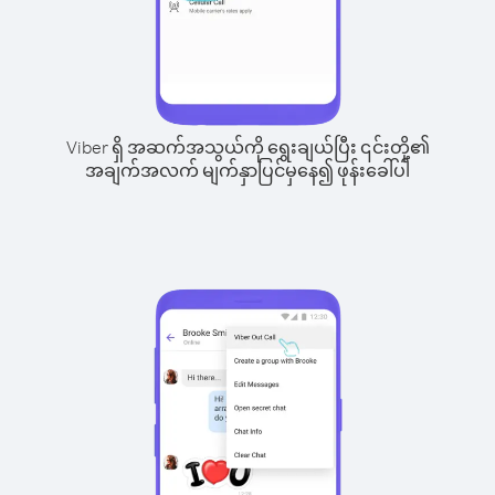
Viber ရှိ အဆက်အသွယ်ကို ရွေးချယ်ပြီး ၎င်းတို့၏
အချက်အလက် မျက်နှာပြင်မှနေ၍ ဖုန်းခေါ်ပါ