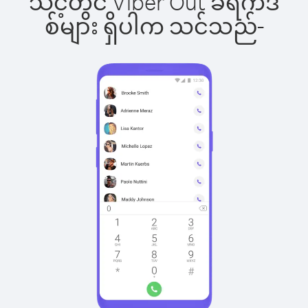
သင့်တွင် Viber Out ခရက်ဒ
စ်များ ရှိပါက သင်သည်-