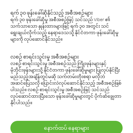
ရက် ၃၀ ဖုန်းခေါ်ဆိုနိုင်သည့် အစီအစဉ်များ
ရက် ၃၀ ဖုန်းခေါ်ဆိုမှု အစီအစဉ်ဖြင့် သင်သည် Viber ၏
သက်သာသော နှုန်းထားများဖြင့် ရက် ၃၀ အတွင်း သင်
ရွေးချယ်လိုက်သည့် နေရာဒေသသို့ နိုင်ငံတကာ ဖုန်းခေါ်ဆိုမှု
များကို လုပ်ဆောင်နိုင်သည်။
လစဉ် စာရင်းသွင်းမှု အစီအစဉ်များ
လစဉ် စာရင်းသွင်းမှု အစီအစဉ်သည် ကြိုးဖုန်းများနှင့်
မိုဘိုင်းဖုန်းများသို့ နိုင်ငံတကာ ဖုန်းခေါ်ဆိုမှုများ ပြုလုပ်နိုင်ပြီး
မည်သည့်အချိန်တွင်မဆို သက်တမ်းတိုးစရာ မလိုဘဲ
အဆင်ပြေသလို ပြောင်းလဲလုပ်ဆောင်နိုင်သည့် အစီအစဉ်ဖြစ်
ပါသည်။ လစဉ် စာရင်းသွင်းမှု အစီအစဉ်ဖြင့် သင်သည်
လုပ်ဆောင်ထားပြီးသော ဖုန်းခေါ်ဆိုမှုများတွင် ပိုက်ဆံချွေတာ
နိုင်ပါသည်။
နောက်ထပ် နေရာများ