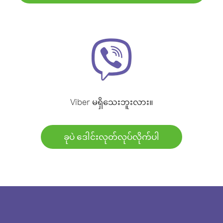
Viber မရှိသေးဘူးလား။
ခုပဲ ဒေါင်းလုတ်လုပ်လိုက်ပါ