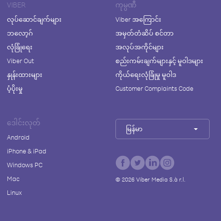
VIBER
ကုမ္ပဏီ
လုပ်ဆောင်ချက်များ
Viber အကြောင်း
ဘလော့ဂ်
အမှတ်တံဆိပ် စင်တာ
လုံခြုံရေး
အလုပ်အကိုင်များ
Viber Out
စည်းကမ်းချက်များနှင့် မူဝါဒများ
နှုန်းထားများ
ကိုယ်ရေးလုံခြုံမှု မူဝါဒ
ပံ့ပိုးမှု
Customer Complaints Code
ဒေါင်းလုတ်
မြန်မာ
Android
iPhone & iPad
Windows PC
Mac
©
2026
Viber Media S.à r.l.
Linux