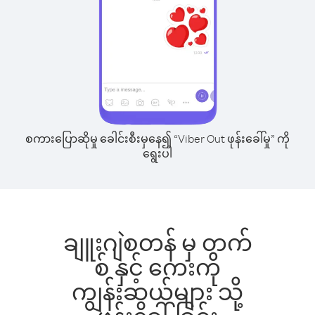
စကားပြောဆိုမှု ခေါင်းစီးမှနေ၍ “Viber Out ဖုန်းခေါ်မှု” ကို
ရွေးပါ
ချူးဂျဲစတန် မှ တက်
စ် နှင့် ကေးကို
ကျွန်းဆွယ်များ သို့