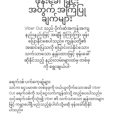
ဖုန်းခေါ်ခြင်း
အတွက် အကြံပြု
ချက်များ
Viber Out သည် ပိုက်ဆံအကုန်အကျ
နည်းနည်းဖြင့် အချိန် ပိုကြာကြာ ဖုန်း
ပြောနိုင်စေပါသည်။ ကျွန်ုပ်တို့၏
အဆင်ပြေသလို ပြောင်းလဲနိုင်သော၊
သက်သာသော နှုန်းထားဖြင့် ဖုန်းခေါ်
ဆိုနိုင်သည့် နည်းလမ်းများထဲမှ တစ်ခု
ကို ရွေးချယ်ပါ-
ခရက်ဒစ် ပက်ကေ့ချ်များ
သင်က ငွေပမာဏ တစ်ခုခုကို ဝယ်ယူလိုက်သောအခါ Viber
Out ခရက်ဒစ်ကို သင့်ငွေလက်ကျန်ထဲသို့ ထည့်ပေးပါသည်။
သင့်ခရက်ဒစ်ကိုသုံး၍ Viber ၏ သက်သာသော နှုန်းထားများ
ဖြင့် ကမ္ဘာပေါ်ရှိ မည်သည့်နံပါတ်သို့မဆို ဖုန်းခေါ်ဆိုနိုင်
ပါသည်။