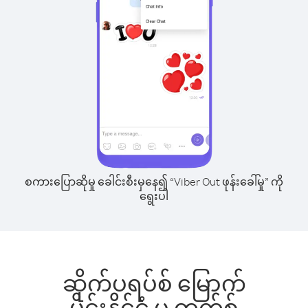
စကားပြောဆိုမှု ခေါင်းစီးမှနေ၍ “Viber Out ဖုန်းခေါ်မှု” ကို
ရွေးပါ
ဆိုက်ပရပ်စ် မြောက်
ပိုင်းနိုင်ငံ မှ တက်စ်