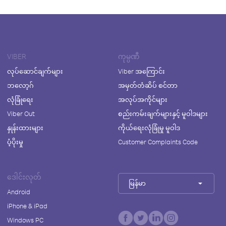
VIBER
ကုမ္ပဏီ
လုပ်ဆောင်ချက်များ
Viber အကြောင်း
ဘလော့ဂ်
အမှတ်တံဆိပ် စင်တာ
လုံခြုံရေး
အလုပ်အကိုင်များ
Viber Out
စည်းကမ်းချက်များနှင့် မူဝါဒများ
နှုန်းထားများ
ကိုယ်ရေးလုံခြုံမှု မူဝါဒ
ပံ့ပိုးမှု
Customer Complaints Code
ဒေါင်းလုတ်
မြန်မာ
Android
iPhone & iPad
Windows PC