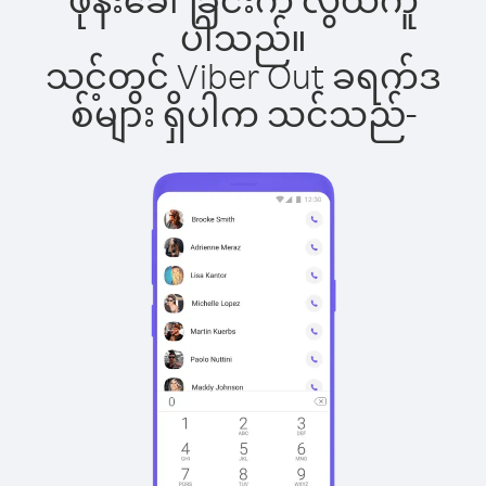
ပါသည်။
သင့်တွင် Viber Out ခရက်ဒ
စ်များ ရှိပါက သင်သည်-