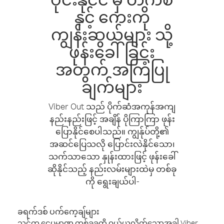
နှင့် ကေးကို
ကျွန်းဆွယ်များ သို့
ဖုန်းခေါ်ခြင်း
အတွက် အကြံပြု
ချက်များ
Viber Out သည် ပိုက်ဆံအကုန်အကျ
နည်းနည်းဖြင့် အချိန် ပိုကြာကြာ ဖုန်း
ပြောနိုင်စေပါသည်။ ကျွန်ုပ်တို့၏
အဆင်ပြေသလို ပြောင်းလဲနိုင်သော၊
သက်သာသော နှုန်းထားဖြင့် ဖုန်းခေါ်
ဆိုနိုင်သည့် နည်းလမ်းများထဲမှ တစ်ခု
ကို ရွေးချယ်ပါ-
ခရက်ဒစ် ပက်ကေ့ချ်များ
သင်က ငွေပမာဏ တစ်ခုခုကို ဝယ်ယူလိုက်သောအခါ Viber