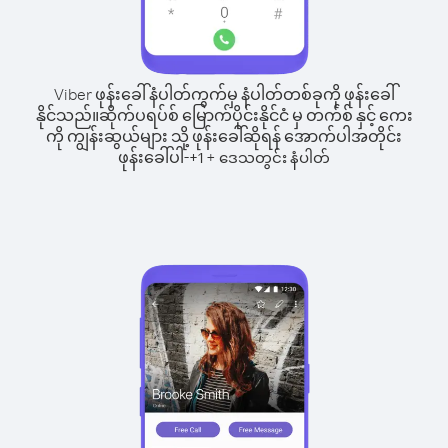
Viber ဖုန်းခေါ်နံပါတ်ကွက်မှ နံပါတ်တစ်ခုကို ဖုန်းခေါ်
နိုင်သည်။
ဆိုက်ပရပ်စ် မြောက်ပိုင်းနိုင်ငံ မှ တက်စ် နှင့် ကေး
ကို ကျွန်းဆွယ်များ သို့ ဖုန်းခေါ်ဆိုရန် အောက်ပါအတိုင်း
ဖုန်းခေါ်ပါ-
+
+
1
ဒေသတွင်း နံပါတ်