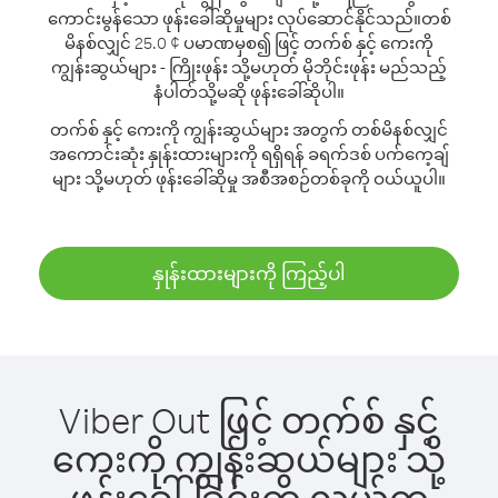
ကောင်းမွန်သော ဖုန်းခေါ်ဆိုမှုများ လုပ်ဆောင်နိုင်သည်။
တစ်
မိနစ်လျှင် 25.0 ¢ ပမာဏမှစ၍ ဖြင့် တက်စ် နှင့် ကေးကို
ကျွန်းဆွယ်များ - ကြိုးဖုန်း သို့မဟုတ် မိုဘိုင်းဖုန်း မည်သည့်
နံပါတ်သို့မဆို ဖုန်းခေါ်ဆိုပါ။
တက်စ် နှင့် ကေးကို ကျွန်းဆွယ်များ အတွက် တစ်မိနစ်လျှင်
အကောင်းဆုံး နှုန်းထားများကို ရရှိရန် ခရက်ဒစ် ပက်ကေ့ချ်
များ သို့မဟုတ် ဖုန်းခေါ်ဆိုမှု အစီအစဉ်တစ်ခုကို ဝယ်ယူပါ။
နှုန်းထားများကို ကြည့်ပါ
Viber Out ဖြင့် တက်စ် နှင့်
ကေးကို ကျွန်းဆွယ်များ သို့
ဖုန်းခေါ်ခြင်းက လွယ်ကူ