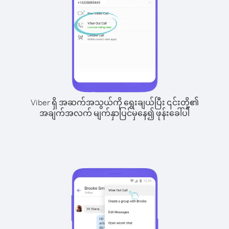
Viber ရှိ အဆက်အသွယ်ကို ရွေးချယ်ပြီး ၎င်းတို့၏
အချက်အလက် မျက်နှာပြင်မှနေ၍ ဖုန်းခေါ်ပါ