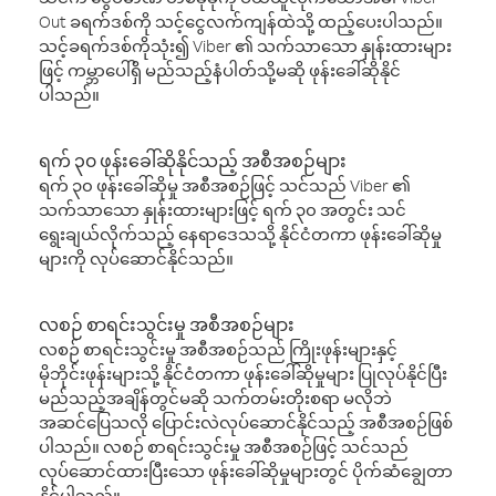
Out ခရက်ဒစ်ကို သင့်ငွေလက်ကျန်ထဲသို့ ထည့်ပေးပါသည်။
သင့်ခရက်ဒစ်ကိုသုံး၍ Viber ၏ သက်သာသော နှုန်းထားများ
ဖြင့် ကမ္ဘာပေါ်ရှိ မည်သည့်နံပါတ်သို့မဆို ဖုန်းခေါ်ဆိုနိုင်
ပါသည်။
ရက် ၃၀ ဖုန်းခေါ်ဆိုနိုင်သည့် အစီအစဉ်များ
ရက် ၃၀ ဖုန်းခေါ်ဆိုမှု အစီအစဉ်ဖြင့် သင်သည် Viber ၏
သက်သာသော နှုန်းထားများဖြင့် ရက် ၃၀ အတွင်း သင်
ရွေးချယ်လိုက်သည့် နေရာဒေသသို့ နိုင်ငံတကာ ဖုန်းခေါ်ဆိုမှု
များကို လုပ်ဆောင်နိုင်သည်။
လစဉ် စာရင်းသွင်းမှု အစီအစဉ်များ
လစဉ် စာရင်းသွင်းမှု အစီအစဉ်သည် ကြိုးဖုန်းများနှင့်
မိုဘိုင်းဖုန်းများသို့ နိုင်ငံတကာ ဖုန်းခေါ်ဆိုမှုများ ပြုလုပ်နိုင်ပြီး
မည်သည့်အချိန်တွင်မဆို သက်တမ်းတိုးစရာ မလိုဘဲ
အဆင်ပြေသလို ပြောင်းလဲလုပ်ဆောင်နိုင်သည့် အစီအစဉ်ဖြစ်
ပါသည်။ လစဉ် စာရင်းသွင်းမှု အစီအစဉ်ဖြင့် သင်သည်
လုပ်ဆောင်ထားပြီးသော ဖုန်းခေါ်ဆိုမှုများတွင် ပိုက်ဆံချွေတာ
နိုင်ပါသည်။