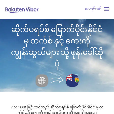
လော့ဂ်အင်
Togg
navig
ဆိုက်ပရပ်စ် မြောက်ပိုင်းနိုင်ငံ
မှ တက်စ် နှင့် ကေးကို
ကျွန်းဆွယ်များ သို့ ဖုန်းခေါ်ဆို
ပုံ
Viber Out ဖြင့် သင်သည် ဆိုက်ပရပ်စ် မြောက်ပိုင်းနိုင်ငံ မှ တ
က်စ် နှင့် ကေးကို ကျွန်းဆွယ်များ သို့ အရည်အသွေး