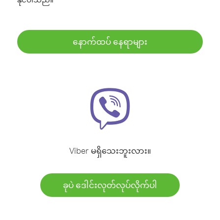
နောက်ထပ် နေရာများ
Viber မရှိသေးဘူးလား။
ခုပဲ ဒေါင်းလုတ်လုပ်လိုက်ပါ