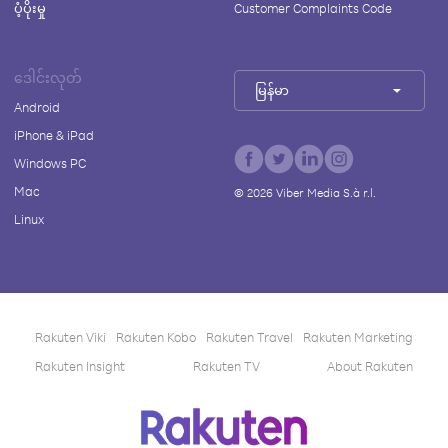
ပံ့ပိုးမှု
Customer Complaints Code
ဒေါင်းလုတ်
မြန်မာ
Android
iPhone & iPad
Windows PC
Mac
©
2026
Viber Media S.à r.l.
Linux
Rakuten Viki
Rakuten Kobo
Rakuten Travel
Rakuten Marketing
Rakuten Insight
Rakuten TV
About Rakuten