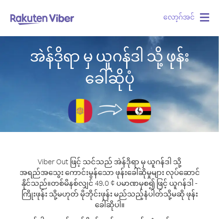
လော့ဂ်အင်
Togg
navig
အဲန်ဒိုရာ မှ ယူဂန်ဒါ သို့ ဖုန်း
ခေါ်ဆိုပုံ
Viber Out ဖြင့် သင်သည် အဲန်ဒိုရာ မှ ယူဂန်ဒါ သို့
အရည်အသွေး ကောင်းမွန်သော ဖုန်းခေါ်ဆိုမှုများ လုပ်ဆောင်
နိုင်သည်။
တစ်မိနစ်လျှင် 49.0 ¢ ပမာဏမှစ၍ ဖြင့် ယူဂန်ဒါ -
ကြိုးဖုန်း သို့မဟုတ် မိုဘိုင်းဖုန်း မည်သည့်နံပါတ်သို့မဆို ဖုန်း
ခေါ်ဆိုပါ။