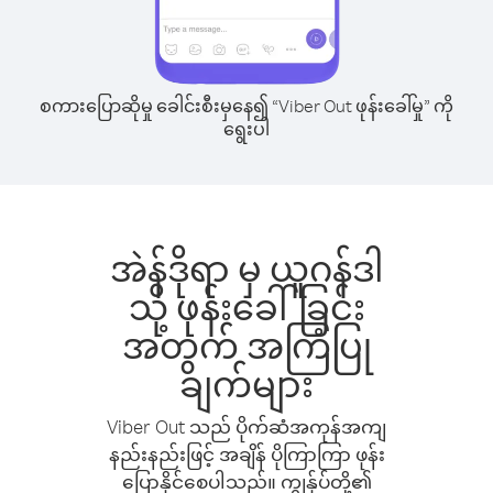
စကားပြောဆိုမှု ခေါင်းစီးမှနေ၍ “Viber Out ဖုန်းခေါ်မှု” ကို
ရွေးပါ
အဲန်ဒိုရာ မှ ယူဂန်ဒါ
သို့ ဖုန်းခေါ်ခြင်း
အတွက် အကြံပြု
ချက်များ
Viber Out သည် ပိုက်ဆံအကုန်အကျ
နည်းနည်းဖြင့် အချိန် ပိုကြာကြာ ဖုန်း
ပြောနိုင်စေပါသည်။ ကျွန်ုပ်တို့၏