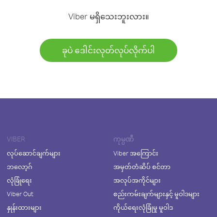
Viber မရှိသေးဘူးလား။
ခုပဲ ဒေါင်းလုတ်လုပ်လိုက်ပါ
VIBER
ကုမ္ပဏီ
လုပ်ဆောင်ချက်များ
Viber အကြောင်း
ဘလော့ဂ်
အမှတ်တံဆိပ် စင်တာ
လုံခြုံရေး
အလုပ်အကိုင်များ
Viber Out
စည်းကမ်းချက်များနှင့် မူဝါဒများ
နှုန်းထားများ
ကိုယ်ရေးလုံခြုံမှု မူဝါဒ