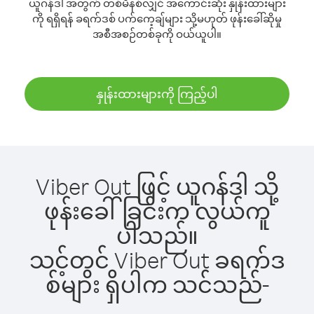
ယူဂန်ဒါ အတွက် တစ်မိနစ်လျှင် အကောင်းဆုံး နှုန်းထားများ
ကို ရရှိရန် ခရက်ဒစ် ပက်ကေ့ချ်များ သို့မဟုတ် ဖုန်းခေါ်ဆိုမှု
အစီအစဉ်တစ်ခုကို ဝယ်ယူပါ။
နှုန်းထားများကို ကြည့်ပါ
Viber Out ဖြင့် ယူဂန်ဒါ သို့
ဖုန်းခေါ်ခြင်းက လွယ်ကူ
ပါသည်။
သင့်တွင် Viber Out ခရက်ဒ
စ်များ ရှိပါက သင်သည်-