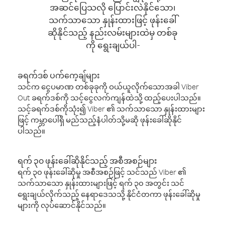
အဆင်ပြေသလို ပြောင်းလဲနိုင်သော၊
သက်သာသော နှုန်းထားဖြင့် ဖုန်းခေါ်
ဆိုနိုင်သည့် နည်းလမ်းများထဲမှ တစ်ခု
ကို ရွေးချယ်ပါ-
ခရက်ဒစ် ပက်ကေ့ချ်များ
သင်က ငွေပမာဏ တစ်ခုခုကို ဝယ်ယူလိုက်သောအခါ Viber
Out ခရက်ဒစ်ကို သင့်ငွေလက်ကျန်ထဲသို့ ထည့်ပေးပါသည်။
သင့်ခရက်ဒစ်ကိုသုံး၍ Viber ၏ သက်သာသော နှုန်းထားများ
ဖြင့် ကမ္ဘာပေါ်ရှိ မည်သည့်နံပါတ်သို့မဆို ဖုန်းခေါ်ဆိုနိုင်
ပါသည်။
ရက် ၃၀ ဖုန်းခေါ်ဆိုနိုင်သည့် အစီအစဉ်များ
ရက် ၃၀ ဖုန်းခေါ်ဆိုမှု အစီအစဉ်ဖြင့် သင်သည် Viber ၏
သက်သာသော နှုန်းထားများဖြင့် ရက် ၃၀ အတွင်း သင်
ရွေးချယ်လိုက်သည့် နေရာဒေသသို့ နိုင်ငံတကာ ဖုန်းခေါ်ဆိုမှု
များကို လုပ်ဆောင်နိုင်သည်။