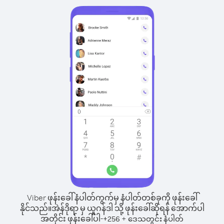
Viber ဖုန်းခေါ်နံပါတ်ကွက်မှ နံပါတ်တစ်ခုကို ဖုန်းခေါ်
နိုင်သည်။
အဲန်ဒိုရာ မှ ယူဂန်ဒါ သို့ ဖုန်းခေါ်ဆိုရန် အောက်ပါ
အတိုင်း ဖုန်းခေါ်ပါ-
+
+
256
ဒေသတွင်း နံပါတ်