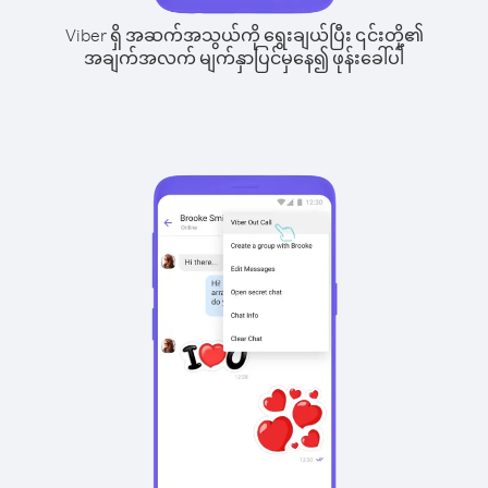
Viber ရှိ အဆက်အသွယ်ကို ရွေးချယ်ပြီး ၎င်းတို့၏
အချက်အလက် မျက်နှာပြင်မှနေ၍ ဖုန်းခေါ်ပါ