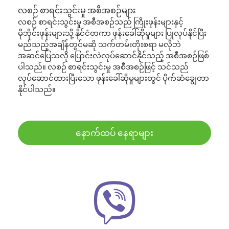
လစဉ် စာရင်းသွင်းမှု အစီအစဉ်များ
လစဉ် စာရင်းသွင်းမှု အစီအစဉ်သည် ကြိုးဖုန်းများနှင့်
မိုဘိုင်းဖုန်းများသို့ နိုင်ငံတကာ ဖုန်းခေါ်ဆိုမှုများ ပြုလုပ်နိုင်ပြီး
မည်သည့်အချိန်တွင်မဆို သက်တမ်းတိုးစရာ မလိုဘဲ
အဆင်ပြေသလို ပြောင်းလဲလုပ်ဆောင်နိုင်သည့် အစီအစဉ်ဖြစ်
ပါသည်။ လစဉ် စာရင်းသွင်းမှု အစီအစဉ်ဖြင့် သင်သည်
လုပ်ဆောင်ထားပြီးသော ဖုန်းခေါ်ဆိုမှုများတွင် ပိုက်ဆံချွေတာ
နိုင်ပါသည်။
နောက်ထပ် နေရာများ