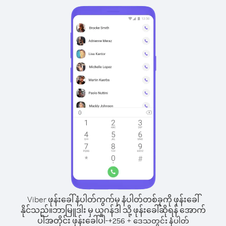
Viber ဖုန်းခေါ်နံပါတ်ကွက်မှ နံပါတ်တစ်ခုကို ဖုန်းခေါ်
နိုင်သည်။
ဘာမြူဒါး မှ ယူဂန်ဒါ သို့ ဖုန်းခေါ်ဆိုရန် အောက်
ပါအတိုင်း ဖုန်းခေါ်ပါ-
+
+
256
ဒေသတွင်း နံပါတ်