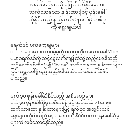
အဆင်ပြေသလို ပြောင်းလဲနိုင်သော၊
သက်သာသော နှုန်းထားဖြင့် ဖုန်းခေါ်
ဆိုနိုင်သည့် နည်းလမ်းများထဲမှ တစ်ခု
ကို ရွေးချယ်ပါ-
ခရက်ဒစ် ပက်ကေ့ချ်များ
သင်က ငွေပမာဏ တစ်ခုခုကို ဝယ်ယူလိုက်သောအခါ Viber
Out ခရက်ဒစ်ကို သင့်ငွေလက်ကျန်ထဲသို့ ထည့်ပေးပါသည်။
သင့်ခရက်ဒစ်ကိုသုံး၍ Viber ၏ သက်သာသော နှုန်းထားများ
ဖြင့် ကမ္ဘာပေါ်ရှိ မည်သည့်နံပါတ်သို့မဆို ဖုန်းခေါ်ဆိုနိုင်
ပါသည်။
ရက် ၃၀ ဖုန်းခေါ်ဆိုနိုင်သည့် အစီအစဉ်များ
ရက် ၃၀ ဖုန်းခေါ်ဆိုမှု အစီအစဉ်ဖြင့် သင်သည် Viber ၏
သက်သာသော နှုန်းထားများဖြင့် ရက် ၃၀ အတွင်း သင်
ရွေးချယ်လိုက်သည့် နေရာဒေသသို့ နိုင်ငံတကာ ဖုန်းခေါ်ဆိုမှု
များကို လုပ်ဆောင်နိုင်သည်။