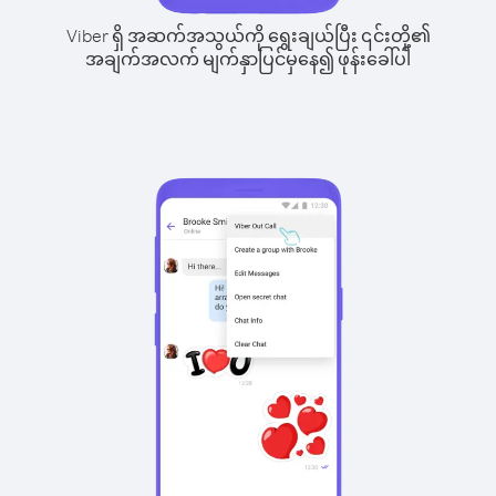
Viber ရှိ အဆက်အသွယ်ကို ရွေးချယ်ပြီး ၎င်းတို့၏
အချက်အလက် မျက်နှာပြင်မှနေ၍ ဖုန်းခေါ်ပါ