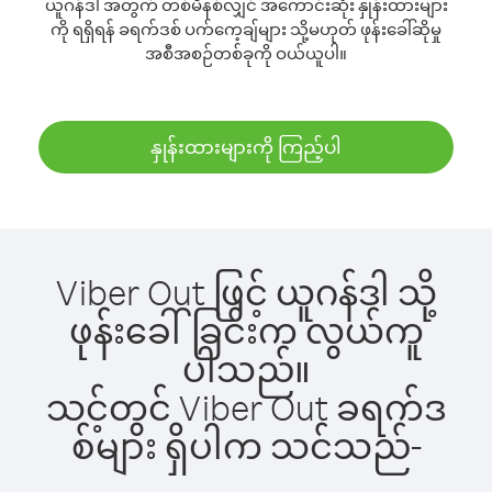
ယူဂန်ဒါ အတွက် တစ်မိနစ်လျှင် အကောင်းဆုံး နှုန်းထားများ
ကို ရရှိရန် ခရက်ဒစ် ပက်ကေ့ချ်များ သို့မဟုတ် ဖုန်းခေါ်ဆိုမှု
အစီအစဉ်တစ်ခုကို ဝယ်ယူပါ။
နှုန်းထားများကို ကြည့်ပါ
Viber Out ဖြင့် ယူဂန်ဒါ သို့
ဖုန်းခေါ်ခြင်းက လွယ်ကူ
ပါသည်။
သင့်တွင် Viber Out ခရက်ဒ
စ်များ ရှိပါက သင်သည်-