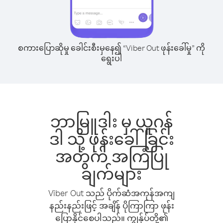
စကားပြောဆိုမှု ခေါင်းစီးမှနေ၍ “Viber Out ဖုန်းခေါ်မှု” ကို
ရွေးပါ
ဘာမြူဒါး မှ ယူဂန်
ဒါ သို့ ဖုန်းခေါ်ခြင်း
အတွက် အကြံပြု
ချက်များ
Viber Out သည် ပိုက်ဆံအကုန်အကျ
နည်းနည်းဖြင့် အချိန် ပိုကြာကြာ ဖုန်း
ပြောနိုင်စေပါသည်။ ကျွန်ုပ်တို့၏