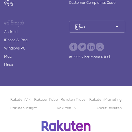
ပံ့ပိုးမှု
Customer Complaints Code
ဒေါင်းလုတ်
မြန်မာ
Android
iPhone & iPad
Windows PC
Mac
©
2026
Viber Media S.à r.l.
Linux
Rakuten Viki
Rakuten Kobo
Rakuten Travel
Rakuten Marketing
Rakuten Insight
Rakuten TV
About Rakuten