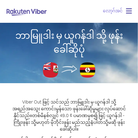
လော့ဂ်အင်
Togg
navig
ဘာမြူဒါး မှ ယူဂန်ဒါ သို့ ဖုန်း
ခေါ်ဆိုပုံ
Viber Out ဖြင့် သင်သည် ဘာမြူဒါး မှ ယူဂန်ဒါ သို့
အရည်အသွေး ကောင်းမွန်သော ဖုန်းခေါ်ဆိုမှုများ လုပ်ဆောင်
နိုင်သည်။
တစ်မိနစ်လျှင် 49.0 ¢ ပမာဏမှစ၍ ဖြင့် ယူဂန်ဒါ -
ကြိုးဖုန်း သို့မဟုတ် မိုဘိုင်းဖုန်း မည်သည့်နံပါတ်သို့မဆို ဖုန်း
ခေါ်ဆိုပါ။