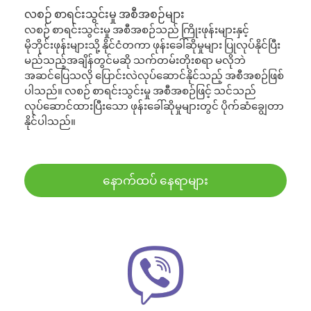
လစဉ် စာရင်းသွင်းမှု အစီအစဉ်များ
လစဉ် စာရင်းသွင်းမှု အစီအစဉ်သည် ကြိုးဖုန်းများနှင့်
မိုဘိုင်းဖုန်းများသို့ နိုင်ငံတကာ ဖုန်းခေါ်ဆိုမှုများ ပြုလုပ်နိုင်ပြီး
မည်သည့်အချိန်တွင်မဆို သက်တမ်းတိုးစရာ မလိုဘဲ
အဆင်ပြေသလို ပြောင်းလဲလုပ်ဆောင်နိုင်သည့် အစီအစဉ်ဖြစ်
ပါသည်။ လစဉ် စာရင်းသွင်းမှု အစီအစဉ်ဖြင့် သင်သည်
လုပ်ဆောင်ထားပြီးသော ဖုန်းခေါ်ဆိုမှုများတွင် ပိုက်ဆံချွေတာ
နိုင်ပါသည်။
နောက်ထပ် နေရာများ