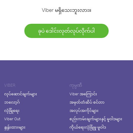
Viber မရှိသေးဘူးလား။
ခုပဲ ဒေါင်းလုတ်လုပ်လိုက်ပါ
VIBER
ကုမ္ပဏီ
လုပ်ဆောင်ချက်များ
Viber အကြောင်း
ဘလော့ဂ်
အမှတ်တံဆိပ် စင်တာ
လုံခြုံရေး
အလုပ်အကိုင်များ
Viber Out
စည်းကမ်းချက်များနှင့် မူဝါဒများ
နှုန်းထားများ
ကိုယ်ရေးလုံခြုံမှု မူဝါဒ