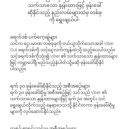
သက်သာသော နှုန်းထားဖြင့် ဖုန်းခေါ်
ဆိုနိုင်သည့် နည်းလမ်းများထဲမှ တစ်ခု
ကို ရွေးချယ်ပါ-
ခရက်ဒစ် ပက်ကေ့ချ်များ
သင်က ငွေပမာဏ တစ်ခုခုကို ဝယ်ယူလိုက်သောအခါ Viber
Out ခရက်ဒစ်ကို သင့်ငွေလက်ကျန်ထဲသို့ ထည့်ပေးပါသည်။
သင့်ခရက်ဒစ်ကိုသုံး၍ Viber ၏ သက်သာသော နှုန်းထားများ
ဖြင့် ကမ္ဘာပေါ်ရှိ မည်သည့်နံပါတ်သို့မဆို ဖုန်းခေါ်ဆိုနိုင်
ပါသည်။
ရက် ၃၀ ဖုန်းခေါ်ဆိုနိုင်သည့် အစီအစဉ်များ
ရက် ၃၀ ဖုန်းခေါ်ဆိုမှု အစီအစဉ်ဖြင့် သင်သည် Viber ၏
သက်သာသော နှုန်းထားများဖြင့် ရက် ၃၀ အတွင်း သင်
ရွေးချယ်လိုက်သည့် နေရာဒေသသို့ နိုင်ငံတကာ ဖုန်းခေါ်ဆိုမှု
များကို လုပ်ဆောင်နိုင်သည်။
လစဉ် စာရင်းသွင်းမှု အစီအစဉ်များ