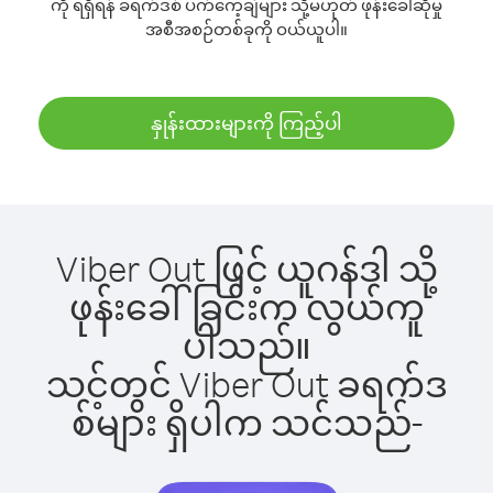
ကို ရရှိရန် ခရက်ဒစ် ပက်ကေ့ချ်များ သို့မဟုတ် ဖုန်းခေါ်ဆိုမှု
အစီအစဉ်တစ်ခုကို ဝယ်ယူပါ။
နှုန်းထားများကို ကြည့်ပါ
Viber Out ဖြင့် ယူဂန်ဒါ သို့
ဖုန်းခေါ်ခြင်းက လွယ်ကူ
ပါသည်။
သင့်တွင် Viber Out ခရက်ဒ
စ်များ ရှိပါက သင်သည်-