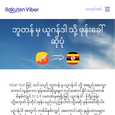
လော့ဂ်အင်
Togg
navig
ဘူတန် မှ ယူဂန်ဒါ သို့ ဖုန်းခေါ်
ဆိုပုံ
Viber Out ဖြင့် သင်သည် ဘူတန် မှ ယူဂန်ဒါ သို့ အရည်အသွေး
ကောင်းမွန်သော ဖုန်းခေါ်ဆိုမှုများ လုပ်ဆောင်နိုင်သည်။
တစ်
မိနစ်လျှင် 51.5 ¢ ပမာဏမှစ၍ ဖြင့် ယူဂန်ဒါ - ကြိုးဖုန်း
သို့မဟုတ် မိုဘိုင်းဖုန်း မည်သည့်နံပါတ်သို့မဆို ဖုန်းခေါ်ဆိုပါ။
ယူဂန်ဒါ အတွက် တစ်မိနစ်လျှင် အကောင်းဆုံး နှုန်းထားများ