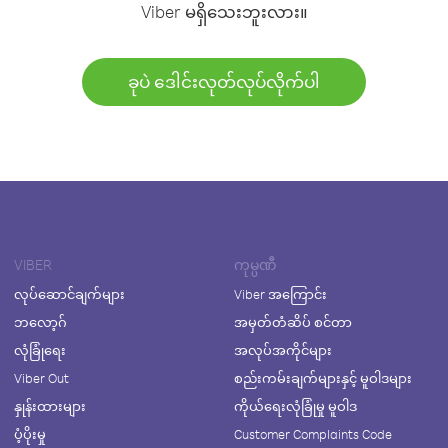
Viber မရှိသေးဘူးလား။
ခုပဲ ဒေါင်းလုတ်လုပ်လိုက်ပါ
VIBER
ကုမ္ပဏီ
လုပ်ဆောင်ချက်များ
Viber အကြောင်း
ဘလော့ဂ်
အမှတ်တံဆိပ် စင်တာ
လုံခြုံရေး
အလုပ်အကိုင်များ
Viber Out
စည်းကမ်းချက်များနှင့် မူဝါဒများ
နှုန်းထားများ
ကိုယ်ရေးလုံခြုံမှု မူဝါဒ
ပံ့ပိုးမှု
Customer Complaints Code