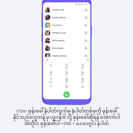
Viber ဖုန်းခေါ်နံပါတ်ကွက်မှ နံပါတ်တစ်ခုကို ဖုန်းခေါ်
နိုင်သည်။
ဘူတန် မှ ယူဂန်ဒါ သို့ ဖုန်းခေါ်ဆိုရန် အောက်ပါ
အတိုင်း ဖုန်းခေါ်ပါ-
+
+
256
ဒေသတွင်း နံပါတ်