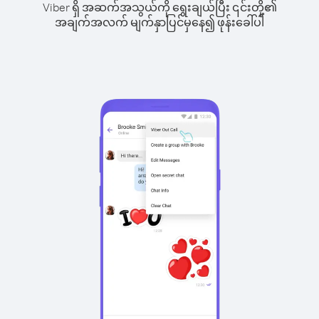
Viber ရှိ အဆက်အသွယ်ကို ရွေးချယ်ပြီး ၎င်းတို့၏
အချက်အလက် မျက်နှာပြင်မှနေ၍ ဖုန်းခေါ်ပါ