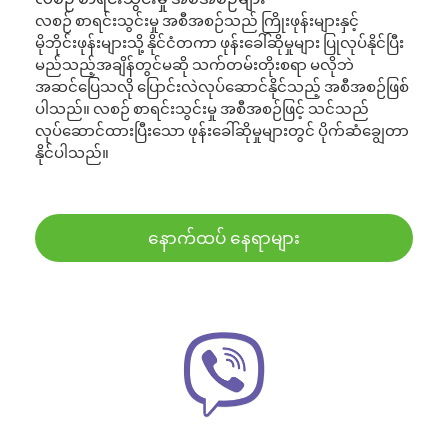
လစဉ် စာရင်းသွင်းမှု အစီအစဉ်သည် ကြိုးဖုန်းများနှင့်
မိုဘိုင်းဖုန်းများသို့ နိုင်ငံတကာ ဖုန်းခေါ်ဆိုမှုများ ပြုလုပ်နိုင်ပြီး
မည်သည့်အချိန်တွင်မဆို သက်တမ်းတိုးစရာ မလိုဘဲ
အဆင်ပြေသလို ပြောင်းလဲလုပ်ဆောင်နိုင်သည့် အစီအစဉ်ဖြစ်
ပါသည်။ လစဉ် စာရင်းသွင်းမှု အစီအစဉ်ဖြင့် သင်သည်
လုပ်ဆောင်ထားပြီးသော ဖုန်းခေါ်ဆိုမှုများတွင် ပိုက်ဆံချွေတာ
နိုင်ပါသည်။
နောက်ထပ် နေရာများ