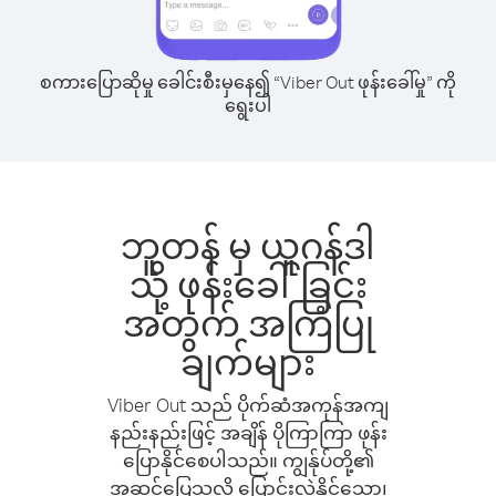
စကားပြောဆိုမှု ခေါင်းစီးမှနေ၍ “Viber Out ဖုန်းခေါ်မှု” ကို
ရွေးပါ
ဘူတန် မှ ယူဂန်ဒါ
သို့ ဖုန်းခေါ်ခြင်း
အတွက် အကြံပြု
ချက်များ
Viber Out သည် ပိုက်ဆံအကုန်အကျ
နည်းနည်းဖြင့် အချိန် ပိုကြာကြာ ဖုန်း
ပြောနိုင်စေပါသည်။ ကျွန်ုပ်တို့၏
အဆင်ပြေသလို ပြောင်းလဲနိုင်သော၊