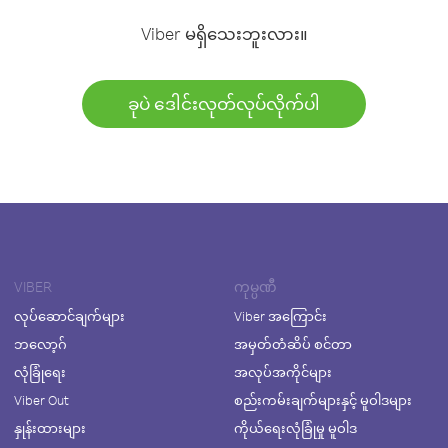
Viber မရှိသေးဘူးလား။
ခုပဲ ဒေါင်းလုတ်လုပ်လိုက်ပါ
VIBER
ကုမ္ပဏီ
လုပ်ဆောင်ချက်များ
Viber အကြောင်း
ဘလော့ဂ်
အမှတ်တံဆိပ် စင်တာ
လုံခြုံရေး
အလုပ်အကိုင်များ
Viber Out
စည်းကမ်းချက်များနှင့် မူဝါဒများ
နှုန်းထားများ
ကိုယ်ရေးလုံခြုံမှု မူဝါဒ