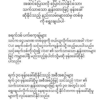
အဆင်ပြေသလို ပြောင်းလဲနိုင်သော၊
သက်သာသော နှုန်းထားဖြင့် ဖုန်းခေါ်
ဆိုနိုင်သည့် နည်းလမ်းများထဲမှ တစ်ခု
ကို ရွေးချယ်ပါ-
ခရက်ဒစ် ပက်ကေ့ချ်များ
သင်က ငွေပမာဏ တစ်ခုခုကို ဝယ်ယူလိုက်သောအခါ Viber
Out ခရက်ဒစ်ကို သင့်ငွေလက်ကျန်ထဲသို့ ထည့်ပေးပါသည်။
သင့်ခရက်ဒစ်ကိုသုံး၍ Viber ၏ သက်သာသော နှုန်းထားများ
ဖြင့် ကမ္ဘာပေါ်ရှိ မည်သည့်နံပါတ်သို့မဆို ဖုန်းခေါ်ဆိုနိုင်
ပါသည်။
ရက် ၃၀ ဖုန်းခေါ်ဆိုနိုင်သည့် အစီအစဉ်များ
ရက် ၃၀ ဖုန်းခေါ်ဆိုမှု အစီအစဉ်ဖြင့် သင်သည် Viber ၏
သက်သာသော နှုန်းထားများဖြင့် ရက် ၃၀ အတွင်း သင်
ရွေးချယ်လိုက်သည့် နေရာဒေသသို့ နိုင်ငံတကာ ဖုန်းခေါ်ဆိုမှု
များကို လုပ်ဆောင်နိုင်သည်။