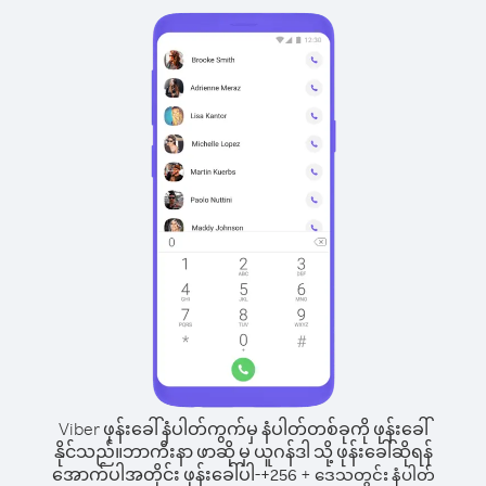
Viber ဖုန်းခေါ်နံပါတ်ကွက်မှ နံပါတ်တစ်ခုကို ဖုန်းခေါ်
နိုင်သည်။
ဘာကီးနာ ဖာဆို မှ ယူဂန်ဒါ သို့ ဖုန်းခေါ်ဆိုရန်
အောက်ပါအတိုင်း ဖုန်းခေါ်ပါ-
+
+
256
ဒေသတွင်း နံပါတ်