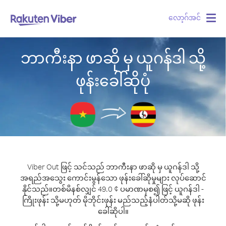
လော့ဂ်အင်
Togg
navig
ဘာကီးနာ ဖာဆို မှ ယူဂန်ဒါ သို့
ဖုန်းခေါ်ဆိုပုံ
Viber Out ဖြင့် သင်သည် ဘာကီးနာ ဖာဆို မှ ယူဂန်ဒါ သို့
အရည်အသွေး ကောင်းမွန်သော ဖုန်းခေါ်ဆိုမှုများ လုပ်ဆောင်
နိုင်သည်။
တစ်မိနစ်လျှင် 49.0 ¢ ပမာဏမှစ၍ ဖြင့် ယူဂန်ဒါ -
ကြိုးဖုန်း သို့မဟုတ် မိုဘိုင်းဖုန်း မည်သည့်နံပါတ်သို့မဆို ဖုန်း
ခေါ်ဆိုပါ။