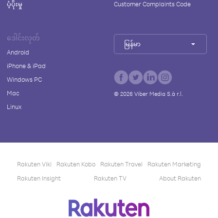
ပံ့ပိုးမှု
Customer Complaints Code
ဒေါင်းလုတ်
မြန်မာ
Android
iPhone & iPad
Windows PC
Mac
©
2026
Viber Media S.à r.l.
Linux
Rakuten Viki
Rakuten Kobo
Rakuten Travel
Rakuten Marketing
Rakuten Insight
Rakuten TV
About Rakuten