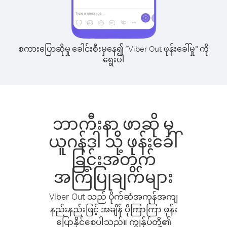
စကားပြောဆိုမှု ခေါင်းစီးမှနေ၍ “Viber Out ဖုန်းခေါ်မှု” ကို
ရွေးပါ
ဘာကီးနာ ဖာဆို မှ
ယူဂန်ဒါ သို့ ဖုန်းခေါ်
ခြင်းအတွက်
အကြံပြုချက်များ
Viber Out သည် ပိုက်ဆံအကုန်အကျ
နည်းနည်းဖြင့် အချိန် ပိုကြာကြာ ဖုန်း
ပြောနိုင်စေပါသည်။ ကျွန်ုပ်တို့၏