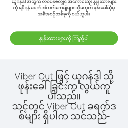
ယူဂန်ဒါ အတွက် တစ်မိနစ်လျှင် အကောင်းဆုံး နှုန်းထားများ
ကို ရရှိရန် ခရက်ဒစ် ပက်ကေ့ချ်များ သို့မဟုတ် ဖုန်းခေါ်ဆိုမှု
အစီအစဉ်တစ်ခုကို ဝယ်ယူပါ။
နှုန်းထားများကို ကြည့်ပါ
Viber Out ဖြင့် ယူဂန်ဒါ သို့
ဖုန်းခေါ်ခြင်းက လွယ်ကူ
ပါသည်။
သင့်တွင် Viber Out ခရက်ဒ
စ်များ ရှိပါက သင်သည်-