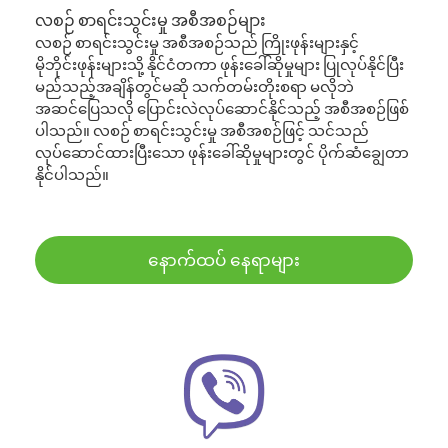
လစဉ် စာရင်းသွင်းမှု အစီအစဉ်များ
လစဉ် စာရင်းသွင်းမှု အစီအစဉ်သည် ကြိုးဖုန်းများနှင့်
မိုဘိုင်းဖုန်းများသို့ နိုင်ငံတကာ ဖုန်းခေါ်ဆိုမှုများ ပြုလုပ်နိုင်ပြီး
မည်သည့်အချိန်တွင်မဆို သက်တမ်းတိုးစရာ မလိုဘဲ
အဆင်ပြေသလို ပြောင်းလဲလုပ်ဆောင်နိုင်သည့် အစီအစဉ်ဖြစ်
ပါသည်။ လစဉ် စာရင်းသွင်းမှု အစီအစဉ်ဖြင့် သင်သည်
လုပ်ဆောင်ထားပြီးသော ဖုန်းခေါ်ဆိုမှုများတွင် ပိုက်ဆံချွေတာ
နိုင်ပါသည်။
နောက်ထပ် နေရာများ