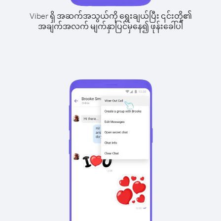
Viber ရှိ အဆက်အသွယ်ကို ရွေးချယ်ပြီး ၎င်းတို့၏
အချက်အလက် မျက်နှာပြင်မှနေ၍ ဖုန်းခေါ်ပါ