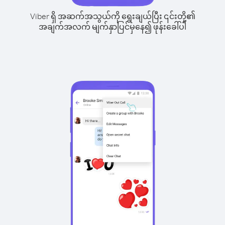
Viber ရှိ အဆက်အသွယ်ကို ရွေးချယ်ပြီး ၎င်းတို့၏
အချက်အလက် မျက်နှာပြင်မှနေ၍ ဖုန်းခေါ်ပါ