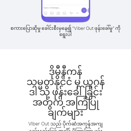
စကားပြောဆိုမှု ခေါင်းစီးမှနေ၍ “Viber Out ဖုန်းခေါ်မှု” ကို
ရွေးပါ
ဒိုမီနီကန်
သမ္မတနိုင်ငံ မှ ယူဂန်
ဒါ သို့ ဖုန်းခေါ်ခြင်း
အတွက် အကြံပြု
ချက်များ
Viber Out သည် ပိုက်ဆံအကုန်အကျ
နည်းနည်းဖြင့် အချိန် ပိုကြာကြာ ဖုန်း