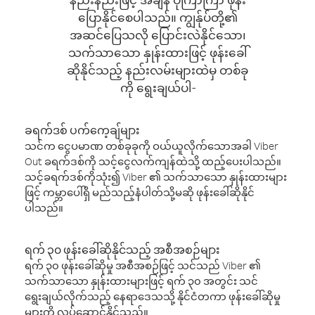
ပြောနိုင်စေပါသည်။ ကျွန်ုပ်တို့၏
အဆင်ပြေသလို ပြောင်းလဲနိုင်သော၊
သက်သာသော နှုန်းထားဖြင့် ဖုန်းခေါ်
ဆိုနိုင်သည့် နည်းလမ်းများထဲမှ တစ်ခု
ကို ရွေးချယ်ပါ-
ခရက်ဒစ် ပက်ကေ့ချ်များ
သင်က ငွေပမာဏ တစ်ခုခုကို ဝယ်ယူလိုက်သောအခါ Viber
Out ခရက်ဒစ်ကို သင့်ငွေလက်ကျန်ထဲသို့ ထည့်ပေးပါသည်။
သင့်ခရက်ဒစ်ကိုသုံး၍ Viber ၏ သက်သာသော နှုန်းထားများ
ဖြင့် ကမ္ဘာပေါ်ရှိ မည်သည့်နံပါတ်သို့မဆို ဖုန်းခေါ်ဆိုနိုင်
ပါသည်။
ရက် ၃၀ ဖုန်းခေါ်ဆိုနိုင်သည့် အစီအစဉ်များ
ရက် ၃၀ ဖုန်းခေါ်ဆိုမှု အစီအစဉ်ဖြင့် သင်သည် Viber ၏
သက်သာသော နှုန်းထားများဖြင့် ရက် ၃၀ အတွင်း သင်
ရွေးချယ်လိုက်သည့် နေရာဒေသသို့ နိုင်ငံတကာ ဖုန်းခေါ်ဆိုမှု
များကို လုပ်ဆောင်နိုင်သည်။