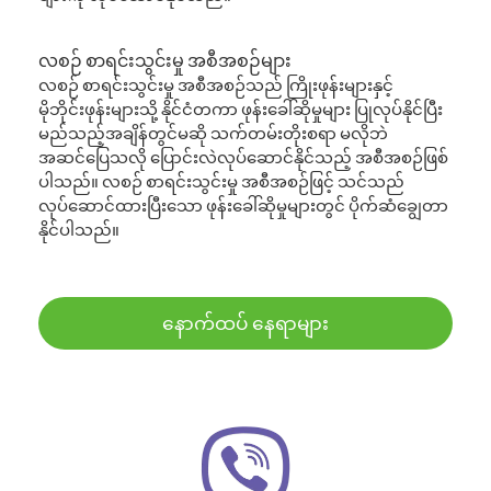
လစဉ် စာရင်းသွင်းမှု အစီအစဉ်များ
လစဉ် စာရင်းသွင်းမှု အစီအစဉ်သည် ကြိုးဖုန်းများနှင့်
မိုဘိုင်းဖုန်းများသို့ နိုင်ငံတကာ ဖုန်းခေါ်ဆိုမှုများ ပြုလုပ်နိုင်ပြီး
မည်သည့်အချိန်တွင်မဆို သက်တမ်းတိုးစရာ မလိုဘဲ
အဆင်ပြေသလို ပြောင်းလဲလုပ်ဆောင်နိုင်သည့် အစီအစဉ်ဖြစ်
ပါသည်။ လစဉ် စာရင်းသွင်းမှု အစီအစဉ်ဖြင့် သင်သည်
လုပ်ဆောင်ထားပြီးသော ဖုန်းခေါ်ဆိုမှုများတွင် ပိုက်ဆံချွေတာ
နိုင်ပါသည်။
နောက်ထပ် နေရာများ