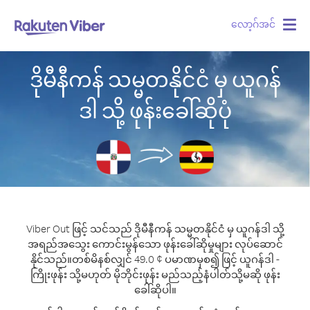
လော့ဂ်အင်
Togg
navig
ဒိုမီနီကန် သမ္မတနိုင်ငံ မှ ယူဂန်
ဒါ သို့ ဖုန်းခေါ်ဆိုပုံ
Viber Out ဖြင့် သင်သည် ဒိုမီနီကန် သမ္မတနိုင်ငံ မှ ယူဂန်ဒါ သို့
အရည်အသွေး ကောင်းမွန်သော ဖုန်းခေါ်ဆိုမှုများ လုပ်ဆောင်
နိုင်သည်။
တစ်မိနစ်လျှင် 49.0 ¢ ပမာဏမှစ၍ ဖြင့် ယူဂန်ဒါ -
ကြိုးဖုန်း သို့မဟုတ် မိုဘိုင်းဖုန်း မည်သည့်နံပါတ်သို့မဆို ဖုန်း
ခေါ်ဆိုပါ။