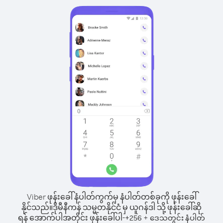
Viber ဖုန်းခေါ်နံပါတ်ကွက်မှ နံပါတ်တစ်ခုကို ဖုန်းခေါ်
နိုင်သည်။
ဒိုမီနီကန် သမ္မတနိုင်ငံ မှ ယူဂန်ဒါ သို့ ဖုန်းခေါ်ဆို
ရန် အောက်ပါအတိုင်း ဖုန်းခေါ်ပါ-
+
+
256
ဒေသတွင်း နံပါတ်