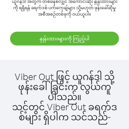
ယူဂန်ဒါ အတွက် တစ်မိနစ်လျှင် အကောင်းဆုံး နှုန်းထားများ
ကို ရရှိရန် ခရက်ဒစ် ပက်ကေ့ချ်များ သို့မဟုတ် ဖုန်းခေါ်ဆိုမှု
အစီအစဉ်တစ်ခုကို ဝယ်ယူပါ။
နှုန်းထားများကို ကြည့်ပါ
Viber Out ဖြင့် ယူဂန်ဒါ သို့
ဖုန်းခေါ်ခြင်းက လွယ်ကူ
ပါသည်။
သင့်တွင် Viber Out ခရက်ဒ
စ်များ ရှိပါက သင်သည်-