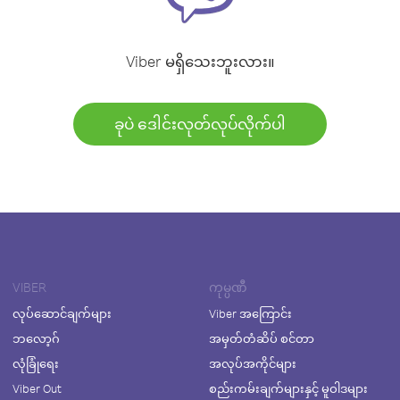
Viber မရှိသေးဘူးလား။
ခုပဲ ဒေါင်းလုတ်လုပ်လိုက်ပါ
VIBER
ကုမ္ပဏီ
လုပ်ဆောင်ချက်များ
Viber အကြောင်း
ဘလော့ဂ်
အမှတ်တံဆိပ် စင်တာ
လုံခြုံရေး
အလုပ်အကိုင်များ
Viber Out
စည်းကမ်းချက်များနှင့် မူဝါဒများ