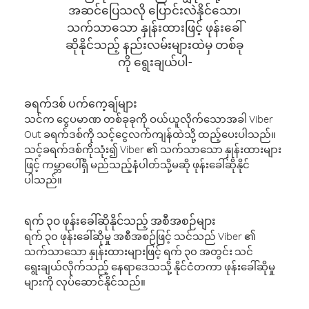
အဆင်ပြေသလို ပြောင်းလဲနိုင်သော၊
သက်သာသော နှုန်းထားဖြင့် ဖုန်းခေါ်
ဆိုနိုင်သည့် နည်းလမ်းများထဲမှ တစ်ခု
ကို ရွေးချယ်ပါ-
ခရက်ဒစ် ပက်ကေ့ချ်များ
သင်က ငွေပမာဏ တစ်ခုခုကို ဝယ်ယူလိုက်သောအခါ Viber
Out ခရက်ဒစ်ကို သင့်ငွေလက်ကျန်ထဲသို့ ထည့်ပေးပါသည်။
သင့်ခရက်ဒစ်ကိုသုံး၍ Viber ၏ သက်သာသော နှုန်းထားများ
ဖြင့် ကမ္ဘာပေါ်ရှိ မည်သည့်နံပါတ်သို့မဆို ဖုန်းခေါ်ဆိုနိုင်
ပါသည်။
ရက် ၃၀ ဖုန်းခေါ်ဆိုနိုင်သည့် အစီအစဉ်များ
ရက် ၃၀ ဖုန်းခေါ်ဆိုမှု အစီအစဉ်ဖြင့် သင်သည် Viber ၏
သက်သာသော နှုန်းထားများဖြင့် ရက် ၃၀ အတွင်း သင်
ရွေးချယ်လိုက်သည့် နေရာဒေသသို့ နိုင်ငံတကာ ဖုန်းခေါ်ဆိုမှု
များကို လုပ်ဆောင်နိုင်သည်။