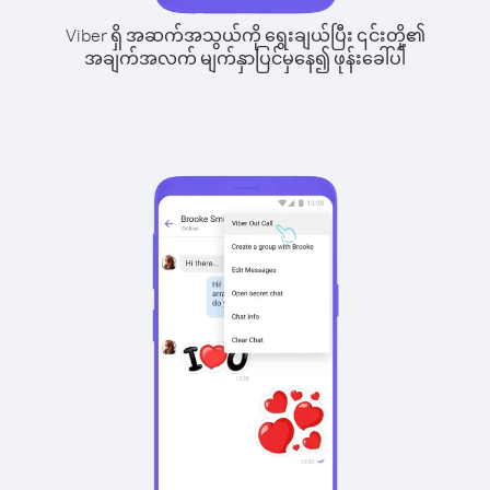
Viber ရှိ အဆက်အသွယ်ကို ရွေးချယ်ပြီး ၎င်းတို့၏
အချက်အလက် မျက်နှာပြင်မှနေ၍ ဖုန်းခေါ်ပါ