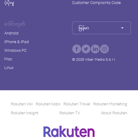
ပံ့ပိုးမှု
Customer Complaints Code
ဒေါင်းလုတ်
မြန်မာ
Android
iPhone & iPad
Windows PC
Mac
©
2026
Viber Media S.à r.l.
Linux
Rakuten Viki
Rakuten Kobo
Rakuten Travel
Rakuten Marketing
Rakuten Insight
Rakuten TV
About Rakuten