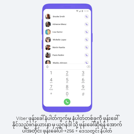
Viber ဖုန်းခေါ်နံပါတ်ကွက်မှ နံပါတ်တစ်ခုကို ဖုန်းခေါ်
နိုင်သည်။
ဂန်ယားနာ မှ ယူဂန်ဒါ သို့ ဖုန်းခေါ်ဆိုရန် အောက်
ပါအတိုင်း ဖုန်းခေါ်ပါ-
+
+
256
ဒေသတွင်း နံပါတ်