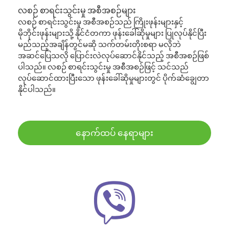
လစဉ် စာရင်းသွင်းမှု အစီအစဉ်များ
လစဉ် စာရင်းသွင်းမှု အစီအစဉ်သည် ကြိုးဖုန်းများနှင့်
မိုဘိုင်းဖုန်းများသို့ နိုင်ငံတကာ ဖုန်းခေါ်ဆိုမှုများ ပြုလုပ်နိုင်ပြီး
မည်သည့်အချိန်တွင်မဆို သက်တမ်းတိုးစရာ မလိုဘဲ
အဆင်ပြေသလို ပြောင်းလဲလုပ်ဆောင်နိုင်သည့် အစီအစဉ်ဖြစ်
ပါသည်။ လစဉ် စာရင်းသွင်းမှု အစီအစဉ်ဖြင့် သင်သည်
လုပ်ဆောင်ထားပြီးသော ဖုန်းခေါ်ဆိုမှုများတွင် ပိုက်ဆံချွေတာ
နိုင်ပါသည်။
နောက်ထပ် နေရာများ