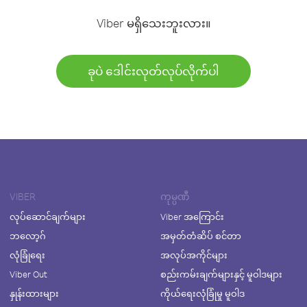
Viber မရှိသေးဘူးလား။
ခုပဲ ဒေါင်းလုတ်လုပ်လိုက်ပါ
VIBER
ကုမ္ပဏီ
လုပ်ဆောင်ချက်များ
Viber အကြောင်း
ဘလော့ဂ်
အမှတ်တံဆိပ် စင်တာ
လုံခြုံရေး
အလုပ်အကိုင်များ
Viber Out
စည်းကမ်းချက်များနှင့် မူဝါဒများ
နှုန်းထားများ
ကိုယ်ရေးလုံခြုံမှု မူဝါဒ