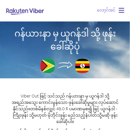
လော့ဂ်အင်
Togg
navig
ဂန်ယားနာ မှ ယူဂန်ဒါ သို့ ဖုန်း
ခေါ်ဆိုပုံ
Viber Out ဖြင့် သင်သည် ဂန်ယားနာ မှ ယူဂန်ဒါ သို့
အရည်အသွေး ကောင်းမွန်သော ဖုန်းခေါ်ဆိုမှုများ လုပ်ဆောင်
နိုင်သည်။
တစ်မိနစ်လျှင် 49.0 ¢ ပမာဏမှစ၍ ဖြင့် ယူဂန်ဒါ -
ကြိုးဖုန်း သို့မဟုတ် မိုဘိုင်းဖုန်း မည်သည့်နံပါတ်သို့မဆို ဖုန်း
ခေါ်ဆိုပါ။