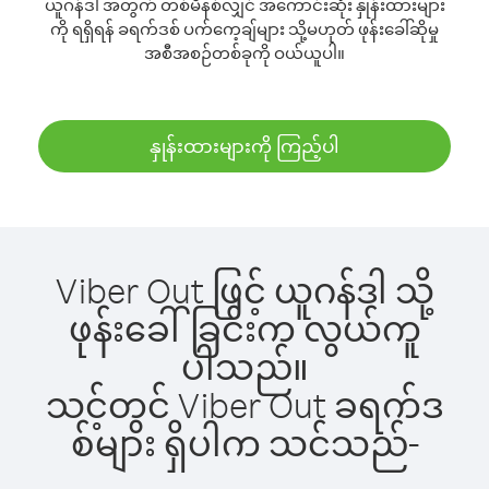
ယူဂန်ဒါ အတွက် တစ်မိနစ်လျှင် အကောင်းဆုံး နှုန်းထားများ
ကို ရရှိရန် ခရက်ဒစ် ပက်ကေ့ချ်များ သို့မဟုတ် ဖုန်းခေါ်ဆိုမှု
အစီအစဉ်တစ်ခုကို ဝယ်ယူပါ။
နှုန်းထားများကို ကြည့်ပါ
Viber Out ဖြင့် ယူဂန်ဒါ သို့
ဖုန်းခေါ်ခြင်းက လွယ်ကူ
ပါသည်။
သင့်တွင် Viber Out ခရက်ဒ
စ်များ ရှိပါက သင်သည်-