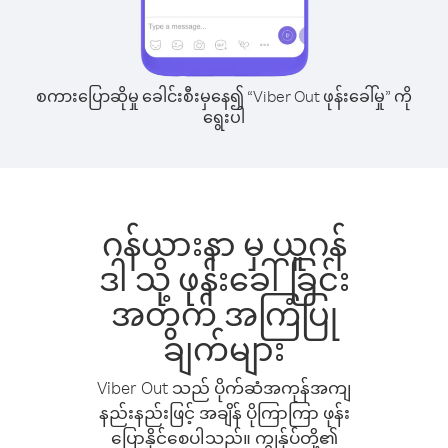
စကားပြောဆိုမှု ခေါင်းစီးမှနေ၍ “Viber Out ဖုန်းခေါ်မှု” ကို
ရွေးပါ
ဂန်ယားနာ မှ ယူဂန်
ဒါ သို့ ဖုန်းခေါ်ခြင်း
အတွက် အကြံပြု
ချက်များ
Viber Out သည် ပိုက်ဆံအကုန်အကျ
နည်းနည်းဖြင့် အချိန် ပိုကြာကြာ ဖုန်း
ပြောနိုင်စေပါသည်။ ကျွန်ုပ်တို့၏