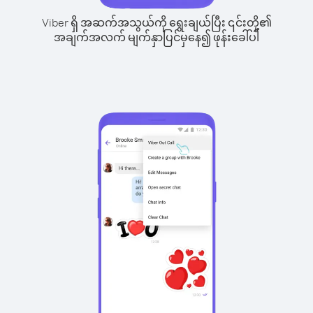
Viber ရှိ အဆက်အသွယ်ကို ရွေးချယ်ပြီး ၎င်းတို့၏
အချက်အလက် မျက်နှာပြင်မှနေ၍ ဖုန်းခေါ်ပါ