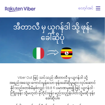
လော့ဂ်အင်
Togg
navig
အီတာလီ မှ ယူဂန်ဒါ သို့ ဖုန်း
ခေါ်ဆိုပုံ
Viber Out ဖြင့် သင်သည် အီတာလီ မှ ယူဂန်ဒါ သို့
အရည်အသွေး ကောင်းမွန်သော ဖုန်းခေါ်ဆိုမှုများ လုပ်ဆောင်
နိုင်သည်။
တစ်မိနစ်လျှင် 59.8 ¢ ပမာဏမှစ၍ ဖြင့် ယူဂန်ဒါ -
ကြိုးဖုန်း သို့မဟုတ် မိုဘိုင်းဖုန်း မည်သည့်နံပါတ်သို့မဆို ဖုန်း
ခေါ်ဆိုပါ။