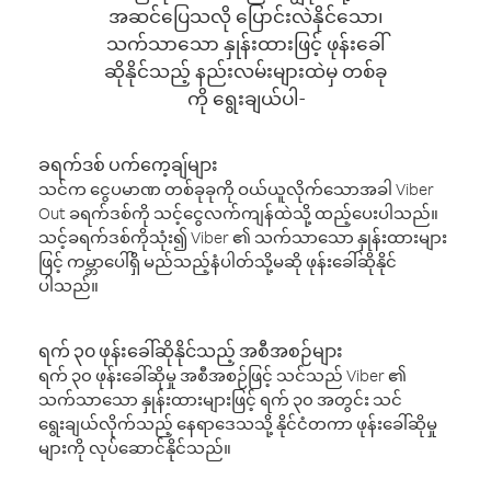
အဆင်ပြေသလို ပြောင်းလဲနိုင်သော၊
သက်သာသော နှုန်းထားဖြင့် ဖုန်းခေါ်
ဆိုနိုင်သည့် နည်းလမ်းများထဲမှ တစ်ခု
ကို ရွေးချယ်ပါ-
ခရက်ဒစ် ပက်ကေ့ချ်များ
သင်က ငွေပမာဏ တစ်ခုခုကို ဝယ်ယူလိုက်သောအခါ Viber
Out ခရက်ဒစ်ကို သင့်ငွေလက်ကျန်ထဲသို့ ထည့်ပေးပါသည်။
သင့်ခရက်ဒစ်ကိုသုံး၍ Viber ၏ သက်သာသော နှုန်းထားများ
ဖြင့် ကမ္ဘာပေါ်ရှိ မည်သည့်နံပါတ်သို့မဆို ဖုန်းခေါ်ဆိုနိုင်
ပါသည်။
ရက် ၃၀ ဖုန်းခေါ်ဆိုနိုင်သည့် အစီအစဉ်များ
ရက် ၃၀ ဖုန်းခေါ်ဆိုမှု အစီအစဉ်ဖြင့် သင်သည် Viber ၏
သက်သာသော နှုန်းထားများဖြင့် ရက် ၃၀ အတွင်း သင်
ရွေးချယ်လိုက်သည့် နေရာဒေသသို့ နိုင်ငံတကာ ဖုန်းခေါ်ဆိုမှု
များကို လုပ်ဆောင်နိုင်သည်။