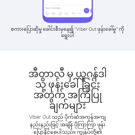
စကားပြောဆိုမှု ခေါင်းစီးမှနေ၍ “Viber Out ဖုန်းခေါ်မှု” ကို
ရွေးပါ
အီတာလီ မှ ယူဂန်ဒါ
သို့ ဖုန်းခေါ်ခြင်း
အတွက် အကြံပြု
ချက်များ
Viber Out သည် ပိုက်ဆံအကုန်အကျ
နည်းနည်းဖြင့် အချိန် ပိုကြာကြာ ဖုန်း
ပြောနိုင်စေပါသည်။ ကျွန်ုပ်တို့၏