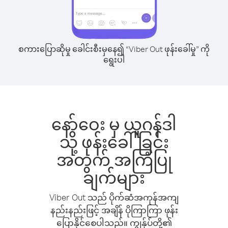
စကားပြောဆိုမှု ခေါင်းစီးမှနေ၍ “Viber Out ဖုန်းခေါ်မှု” ကို
ရွေးပါ
နော်ဝေး မှ ယူဂန်ဒါ
သို့ ဖုန်းခေါ်ခြင်း
အတွက် အကြံပြု
ချက်များ
Viber Out သည် ပိုက်ဆံအကုန်အကျ
နည်းနည်းဖြင့် အချိန် ပိုကြာကြာ ဖုန်း
ပြောနိုင်စေပါသည်။ ကျွန်ုပ်တို့၏