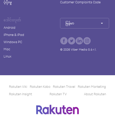
ပံ့ပိုးမှု
Customer Complaints Code
ဒေါင်းလုတ်
မြန်မာ
Android
iPhone & iPad
Windows PC
Mac
©
2026
Viber Media S.à r.l.
Linux
Rakuten Viki
Rakuten Kobo
Rakuten Travel
Rakuten Marketing
Rakuten Insight
Rakuten TV
About Rakuten