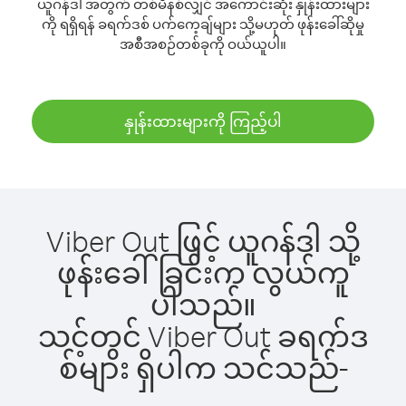
ယူဂန်ဒါ အတွက် တစ်မိနစ်လျှင် အကောင်းဆုံး နှုန်းထားများ
ကို ရရှိရန် ခရက်ဒစ် ပက်ကေ့ချ်များ သို့မဟုတ် ဖုန်းခေါ်ဆိုမှု
အစီအစဉ်တစ်ခုကို ဝယ်ယူပါ။
နှုန်းထားများကို ကြည့်ပါ
Viber Out ဖြင့် ယူဂန်ဒါ သို့
ဖုန်းခေါ်ခြင်းက လွယ်ကူ
ပါသည်။
သင့်တွင် Viber Out ခရက်ဒ
စ်များ ရှိပါက သင်သည်-