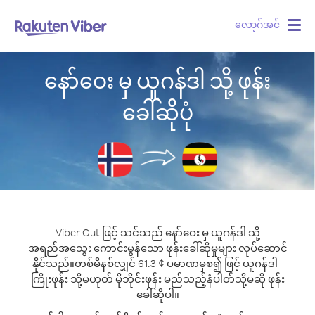
လော့ဂ်အင်
Togg
navig
နော်ဝေး မှ ယူဂန်ဒါ သို့ ဖုန်း
ခေါ်ဆိုပုံ
Viber Out ဖြင့် သင်သည် နော်ဝေး မှ ယူဂန်ဒါ သို့
အရည်အသွေး ကောင်းမွန်သော ဖုန်းခေါ်ဆိုမှုများ လုပ်ဆောင်
နိုင်သည်။
တစ်မိနစ်လျှင် 61.3 ¢ ပမာဏမှစ၍ ဖြင့် ယူဂန်ဒါ -
ကြိုးဖုန်း သို့မဟုတ် မိုဘိုင်းဖုန်း မည်သည့်နံပါတ်သို့မဆို ဖုန်း
ခေါ်ဆိုပါ။