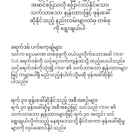
အဆင်ပြေသလို ပြောင်းလဲနိုင်သော၊
သက်သာသော နှုန်းထားဖြင့် ဖုန်းခေါ်
ဆိုနိုင်သည့် နည်းလမ်းများထဲမှ တစ်ခု
ကို ရွေးချယ်ပါ-
ခရက်ဒစ် ပက်ကေ့ချ်များ
သင်က ငွေပမာဏ တစ်ခုခုကို ဝယ်ယူလိုက်သောအခါ Viber
Out ခရက်ဒစ်ကို သင့်ငွေလက်ကျန်ထဲသို့ ထည့်ပေးပါသည်။
သင့်ခရက်ဒစ်ကိုသုံး၍ Viber ၏ သက်သာသော နှုန်းထားများ
ဖြင့် ကမ္ဘာပေါ်ရှိ မည်သည့်နံပါတ်သို့မဆို ဖုန်းခေါ်ဆိုနိုင်
ပါသည်။
ရက် ၃၀ ဖုန်းခေါ်ဆိုနိုင်သည့် အစီအစဉ်များ
ရက် ၃၀ ဖုန်းခေါ်ဆိုမှု အစီအစဉ်ဖြင့် သင်သည် Viber ၏
သက်သာသော နှုန်းထားများဖြင့် ရက် ၃၀ အတွင်း သင်
ရွေးချယ်လိုက်သည့် နေရာဒေသသို့ နိုင်ငံတကာ ဖုန်းခေါ်ဆိုမှု
များကို လုပ်ဆောင်နိုင်သည်။