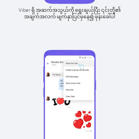
Viber ရှိ အဆက်အသွယ်ကို ရွေးချယ်ပြီး ၎င်းတို့၏
အချက်အလက် မျက်နှာပြင်မှနေ၍ ဖုန်းခေါ်ပါ