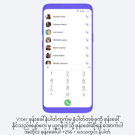
Viber ဖုန်းခေါ်နံပါတ်ကွက်မှ နံပါတ်တစ်ခုကို ဖုန်းခေါ်
နိုင်သည်။
နော်ဝေး မှ ယူဂန်ဒါ သို့ ဖုန်းခေါ်ဆိုရန် အောက်ပါ
အတိုင်း ဖုန်းခေါ်ပါ-
+
+
256
ဒေသတွင်း နံပါတ်