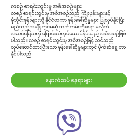
လစဉ် စာရင်းသွင်းမှု အစီအစဉ်များ
လစဉ် စာရင်းသွင်းမှု အစီအစဉ်သည် ကြိုးဖုန်းများနှင့်
မိုဘိုင်းဖုန်းများသို့ နိုင်ငံတကာ ဖုန်းခေါ်ဆိုမှုများ ပြုလုပ်နိုင်ပြီး
မည်သည့်အချိန်တွင်မဆို သက်တမ်းတိုးစရာ မလိုဘဲ
အဆင်ပြေသလို ပြောင်းလဲလုပ်ဆောင်နိုင်သည့် အစီအစဉ်ဖြစ်
ပါသည်။ လစဉ် စာရင်းသွင်းမှု အစီအစဉ်ဖြင့် သင်သည်
လုပ်ဆောင်ထားပြီးသော ဖုန်းခေါ်ဆိုမှုများတွင် ပိုက်ဆံချွေတာ
နိုင်ပါသည်။
နောက်ထပ် နေရာများ