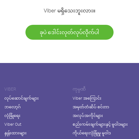
Viber မရှိသေးဘူးလား။
ခုပဲ ဒေါင်းလုတ်လုပ်လိုက်ပါ
VIBER
ကုမ္ပဏီ
လုပ်ဆောင်ချက်များ
Viber အကြောင်း
ဘလော့ဂ်
အမှတ်တံဆိပ် စင်တာ
လုံခြုံရေး
အလုပ်အကိုင်များ
Viber Out
စည်းကမ်းချက်များနှင့် မူဝါဒများ
နှုန်းထားများ
ကိုယ်ရေးလုံခြုံမှု မူဝါဒ