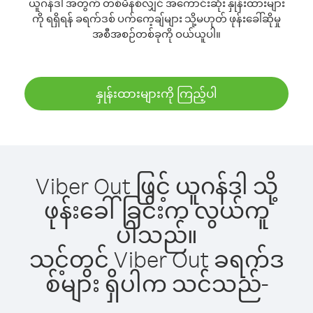
ယူဂန်ဒါ အတွက် တစ်မိနစ်လျှင် အကောင်းဆုံး နှုန်းထားများ
ကို ရရှိရန် ခရက်ဒစ် ပက်ကေ့ချ်များ သို့မဟုတ် ဖုန်းခေါ်ဆိုမှု
အစီအစဉ်တစ်ခုကို ဝယ်ယူပါ။
နှုန်းထားများကို ကြည့်ပါ
Viber Out ဖြင့် ယူဂန်ဒါ သို့
ဖုန်းခေါ်ခြင်းက လွယ်ကူ
ပါသည်။
သင့်တွင် Viber Out ခရက်ဒ
စ်များ ရှိပါက သင်သည်-