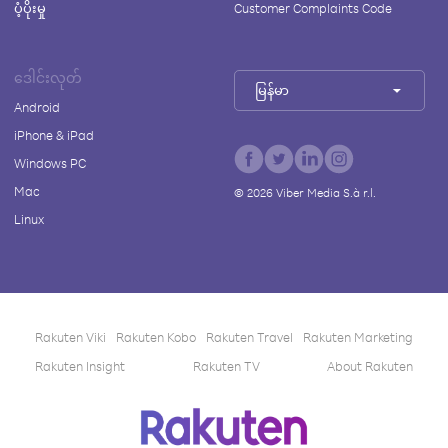
ပံ့ပိုးမှု
Customer Complaints Code
ဒေါင်းလုတ်
မြန်မာ
Android
iPhone & iPad
Windows PC
Mac
©
2026
Viber Media S.à r.l.
Linux
Rakuten Viki
Rakuten Kobo
Rakuten Travel
Rakuten Marketing
Rakuten Insight
Rakuten TV
About Rakuten