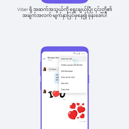
Viber ရှိ အဆက်အသွယ်ကို ရွေးချယ်ပြီး ၎င်းတို့၏
အချက်အလက် မျက်နှာပြင်မှနေ၍ ဖုန်းခေါ်ပါ