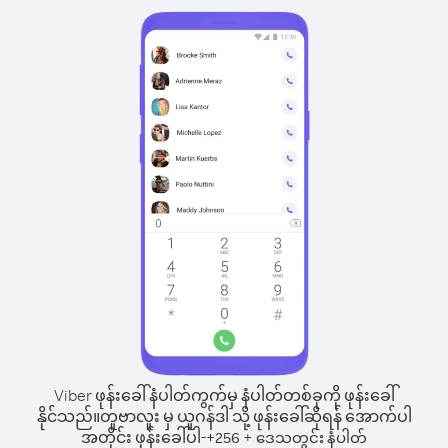
Viber ဖုန်းခေါ်နံပါတ်ကွက်မှ နံပါတ်တစ်ခုကို ဖုန်းခေါ်
နိုင်သည်။
တူဗာလူး မှ ယူဂန်ဒါ သို့ ဖုန်းခေါ်ဆိုရန် အောက်ပါ
အတိုင်း ဖုန်းခေါ်ပါ-
+
+
256
ဒေသတွင်း နံပါတ်