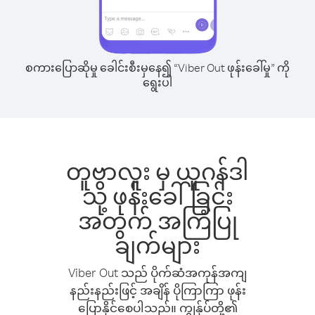
စကားပြောဆိုမှု ခေါင်းစီးမှနေ၍ “Viber Out ဖုန်းခေါ်မှု” ကို
ရွေးပါ
တူဗာလူး မှ ယူဂန်ဒါ
သို့ ဖုန်းခေါ်ခြင်း
အတွက် အကြံပြု
ချက်များ
Viber Out သည် ပိုက်ဆံအကုန်အကျ
နည်းနည်းဖြင့် အချိန် ပိုကြာကြာ ဖုန်း
ပြောနိုင်စေပါသည်။ ကျွန်ုပ်တို့၏