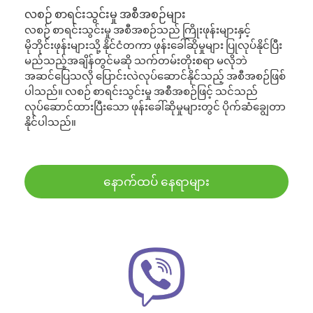
လစဉ် စာရင်းသွင်းမှု အစီအစဉ်များ
လစဉ် စာရင်းသွင်းမှု အစီအစဉ်သည် ကြိုးဖုန်းများနှင့်
မိုဘိုင်းဖုန်းများသို့ နိုင်ငံတကာ ဖုန်းခေါ်ဆိုမှုများ ပြုလုပ်နိုင်ပြီး
မည်သည့်အချိန်တွင်မဆို သက်တမ်းတိုးစရာ မလိုဘဲ
အဆင်ပြေသလို ပြောင်းလဲလုပ်ဆောင်နိုင်သည့် အစီအစဉ်ဖြစ်
ပါသည်။ လစဉ် စာရင်းသွင်းမှု အစီအစဉ်ဖြင့် သင်သည်
လုပ်ဆောင်ထားပြီးသော ဖုန်းခေါ်ဆိုမှုများတွင် ပိုက်ဆံချွေတာ
နိုင်ပါသည်။
နောက်ထပ် နေရာများ