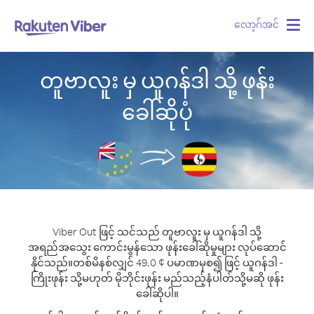
လော့ဂ်အင်
Togg
navig
တူဗာလူး မှ ယူဂန်ဒါ သို့ ဖုန်း
ခေါ်ဆိုပုံ
Viber Out ဖြင့် သင်သည် တူဗာလူး မှ ယူဂန်ဒါ သို့
အရည်အသွေး ကောင်းမွန်သော ဖုန်းခေါ်ဆိုမှုများ လုပ်ဆောင်
နိုင်သည်။
တစ်မိနစ်လျှင် 49.0 ¢ ပမာဏမှစ၍ ဖြင့် ယူဂန်ဒါ -
ကြိုးဖုန်း သို့မဟုတ် မိုဘိုင်းဖုန်း မည်သည့်နံပါတ်သို့မဆို ဖုန်း
ခေါ်ဆိုပါ။