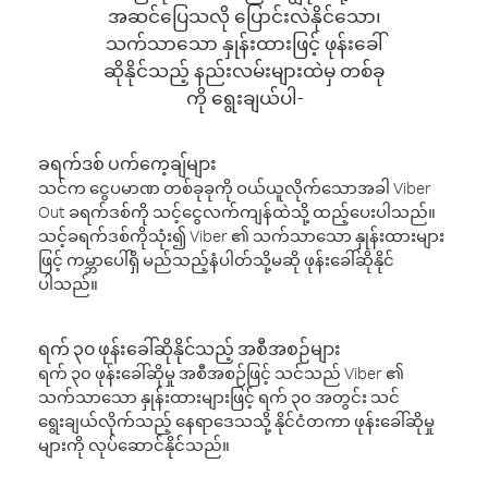
အဆင်ပြေသလို ပြောင်းလဲနိုင်သော၊
သက်သာသော နှုန်းထားဖြင့် ဖုန်းခေါ်
ဆိုနိုင်သည့် နည်းလမ်းများထဲမှ တစ်ခု
ကို ရွေးချယ်ပါ-
ခရက်ဒစ် ပက်ကေ့ချ်များ
သင်က ငွေပမာဏ တစ်ခုခုကို ဝယ်ယူလိုက်သောအခါ Viber
Out ခရက်ဒစ်ကို သင့်ငွေလက်ကျန်ထဲသို့ ထည့်ပေးပါသည်။
သင့်ခရက်ဒစ်ကိုသုံး၍ Viber ၏ သက်သာသော နှုန်းထားများ
ဖြင့် ကမ္ဘာပေါ်ရှိ မည်သည့်နံပါတ်သို့မဆို ဖုန်းခေါ်ဆိုနိုင်
ပါသည်။
ရက် ၃၀ ဖုန်းခေါ်ဆိုနိုင်သည့် အစီအစဉ်များ
ရက် ၃၀ ဖုန်းခေါ်ဆိုမှု အစီအစဉ်ဖြင့် သင်သည် Viber ၏
သက်သာသော နှုန်းထားများဖြင့် ရက် ၃၀ အတွင်း သင်
ရွေးချယ်လိုက်သည့် နေရာဒေသသို့ နိုင်ငံတကာ ဖုန်းခေါ်ဆိုမှု
များကို လုပ်ဆောင်နိုင်သည်။