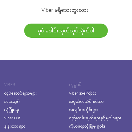
Viber မရှိသေးဘူးလား။
ခုပဲ ဒေါင်းလုတ်လုပ်လိုက်ပါ
VIBER
ကုမ္ပဏီ
လုပ်ဆောင်ချက်များ
Viber အကြောင်း
ဘလော့ဂ်
အမှတ်တံဆိပ် စင်တာ
လုံခြုံရေး
အလုပ်အကိုင်များ
Viber Out
စည်းကမ်းချက်များနှင့် မူဝါဒများ
နှုန်းထားများ
ကိုယ်ရေးလုံခြုံမှု မူဝါဒ