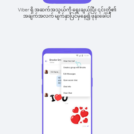
Viber ရှိ အဆက်အသွယ်ကို ရွေးချယ်ပြီး ၎င်းတို့၏
အချက်အလက် မျက်နှာပြင်မှနေ၍ ဖုန်းခေါ်ပါ