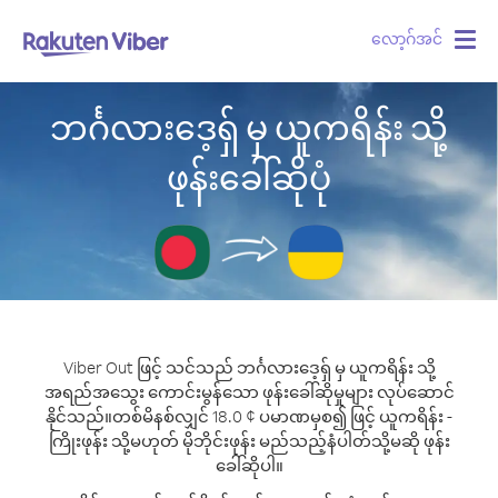
လော့ဂ်အင်
Togg
navig
ဘင်္ဂလားဒေ့ရှ် မှ ယူကရိန်း သို့
ဖုန်းခေါ်ဆိုပုံ
Viber Out ဖြင့် သင်သည် ဘင်္ဂလားဒေ့ရှ် မှ ယူကရိန်း သို့
အရည်အသွေး ကောင်းမွန်သော ဖုန်းခေါ်ဆိုမှုများ လုပ်ဆောင်
နိုင်သည်။
တစ်မိနစ်လျှင် 18.0 ¢ ပမာဏမှစ၍ ဖြင့် ယူကရိန်း -
ကြိုးဖုန်း သို့မဟုတ် မိုဘိုင်းဖုန်း မည်သည့်နံပါတ်သို့မဆို ဖုန်း
ခေါ်ဆိုပါ။