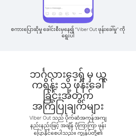
စကားပြောဆိုမှု ခေါင်းစီးမှနေ၍ “Viber Out ဖုန်းခေါ်မှု” ကို
ရွေးပါ
ဘင်္ဂလားဒေ့ရှ် မှ ယူ
ကရိန်း သို့ ဖုန်းခေါ်
ခြင်းအတွက်
အကြံပြုချက်များ
Viber Out သည် ပိုက်ဆံအကုန်အကျ
နည်းနည်းဖြင့် အချိန် ပိုကြာကြာ ဖုန်း
ပြောနိုင်စေပါသည်။ ကျွန်ုပ်တို့၏