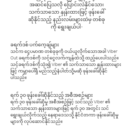
အဆင်ပြေသလို ပြောင်းလဲနိုင်သော၊
သက်သာသော နှုန်းထားဖြင့် ဖုန်းခေါ်
ဆိုနိုင်သည့် နည်းလမ်းများထဲမှ တစ်ခု
ကို ရွေးချယ်ပါ-
ခရက်ဒစ် ပက်ကေ့ချ်များ
သင်က ငွေပမာဏ တစ်ခုခုကို ဝယ်ယူလိုက်သောအခါ Viber
Out ခရက်ဒစ်ကို သင့်ငွေလက်ကျန်ထဲသို့ ထည့်ပေးပါသည်။
သင့်ခရက်ဒစ်ကိုသုံး၍ Viber ၏ သက်သာသော နှုန်းထားများ
ဖြင့် ကမ္ဘာပေါ်ရှိ မည်သည့်နံပါတ်သို့မဆို ဖုန်းခေါ်ဆိုနိုင်
ပါသည်။
ရက် ၃၀ ဖုန်းခေါ်ဆိုနိုင်သည့် အစီအစဉ်များ
ရက် ၃၀ ဖုန်းခေါ်ဆိုမှု အစီအစဉ်ဖြင့် သင်သည် Viber ၏
သက်သာသော နှုန်းထားများဖြင့် ရက် ၃၀ အတွင်း သင်
ရွေးချယ်လိုက်သည့် နေရာဒေသသို့ နိုင်ငံတကာ ဖုန်းခေါ်ဆိုမှု
များကို လုပ်ဆောင်နိုင်သည်။