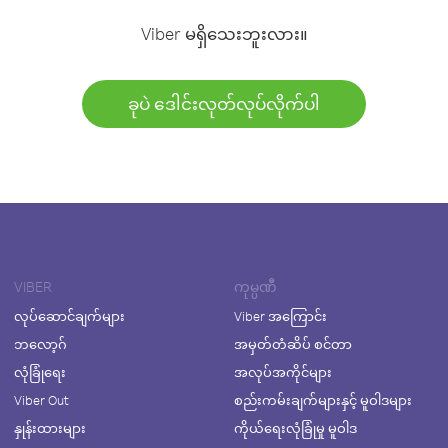
Viber မရှိသေးဘူးလား။
ခုပဲ ဒေါင်းလုတ်လုပ်လိုက်ပါ
VIBER
ကုမ္ပဏီ
လုပ်ဆောင်ချက်များ
Viber အကြောင်း
ဘလော့ဂ်
အမှတ်တံဆိပ် စင်တာ
လုံခြုံရေး
အလုပ်အကိုင်များ
Viber Out
စည်းကမ်းချက်များနှင့် မူဝါဒများ
နှုန်းထားများ
ကိုယ်ရေးလုံခြုံမှု မူဝါဒ