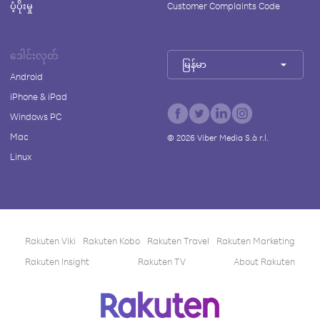
ပံ့ပိုးမှု
Customer Complaints Code
ဒေါင်းလုတ်
မြန်မာ
Android
iPhone & iPad
Windows PC
Mac
©
2026
Viber Media S.à r.l.
Linux
Rakuten Viki
Rakuten Kobo
Rakuten Travel
Rakuten Marketing
Rakuten Insight
Rakuten TV
About Rakuten