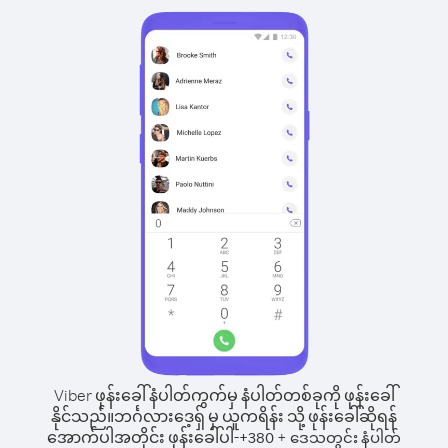
Viber ဖုန်းခေါ်နံပါတ်ကွက်မှ နံပါတ်တစ်ခုကို ဖုန်းခေါ်
နိုင်သည်။
ဘင်္ဂလားဒေ့ရှ် မှ ယူကရိန်း သို့ ဖုန်းခေါ်ဆိုရန်
အောက်ပါအတိုင်း ဖုန်းခေါ်ပါ-
+
+
380
ဒေသတွင်း နံပါတ်