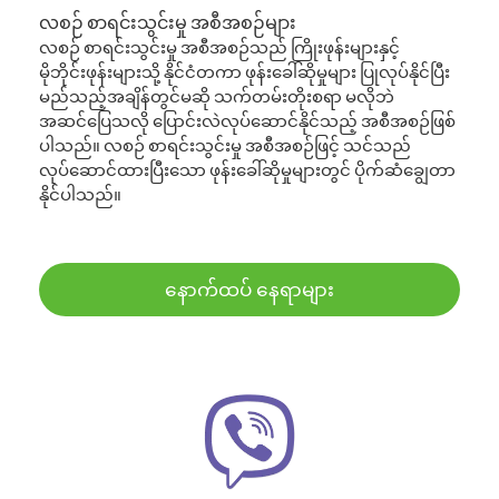
လစဉ် စာရင်းသွင်းမှု အစီအစဉ်များ
လစဉ် စာရင်းသွင်းမှု အစီအစဉ်သည် ကြိုးဖုန်းများနှင့်
မိုဘိုင်းဖုန်းများသို့ နိုင်ငံတကာ ဖုန်းခေါ်ဆိုမှုများ ပြုလုပ်နိုင်ပြီး
မည်သည့်အချိန်တွင်မဆို သက်တမ်းတိုးစရာ မလိုဘဲ
အဆင်ပြေသလို ပြောင်းလဲလုပ်ဆောင်နိုင်သည့် အစီအစဉ်ဖြစ်
ပါသည်။ လစဉ် စာရင်းသွင်းမှု အစီအစဉ်ဖြင့် သင်သည်
လုပ်ဆောင်ထားပြီးသော ဖုန်းခေါ်ဆိုမှုများတွင် ပိုက်ဆံချွေတာ
နိုင်ပါသည်။
နောက်ထပ် နေရာများ