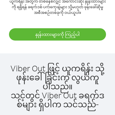
ယူကရိန်း အတွက် တစ်မိနစ်လျှင် အကောင်းဆုံး နှုန်းထားများ
ကို ရရှိရန် ခရက်ဒစ် ပက်ကေ့ချ်များ သို့မဟုတ် ဖုန်းခေါ်ဆိုမှု
အစီအစဉ်တစ်ခုကို ဝယ်ယူပါ။
နှုန်းထားများကို ကြည့်ပါ
Viber Out ဖြင့် ယူကရိန်း သို့
ဖုန်းခေါ်ခြင်းက လွယ်ကူ
ပါသည်။
သင့်တွင် Viber Out ခရက်ဒ
စ်များ ရှိပါက သင်သည်-