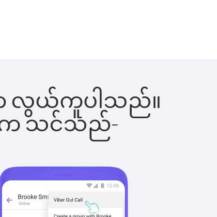
ြင်းက လွယ်ကူပါသည်။
ိပါက သင်သည်-