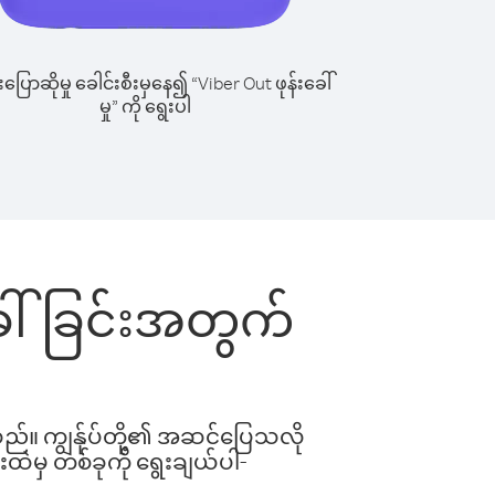
ြောဆိုမှု ခေါင်းစီးမှနေ၍ “Viber Out ဖုန်းခေါ်
မှု” ကို ရွေးပါ
းခေါ်ခြင်းအတွက်
ါသည်။ ကျွန်ုပ်တို့၏ အဆင်ပြေသလို
းထဲမှ တစ်ခုကို ရွေးချယ်ပါ-