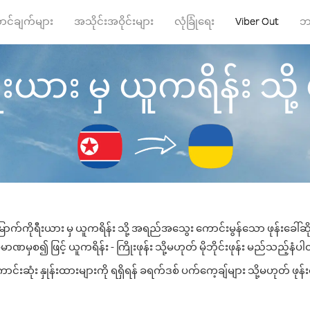
ာင်ချက်များ
အသိုင်းအဝိုင်းများ
လုံခြုံရေး
Viber Out
ဘ
ယား မှ ယူကရိန်း သို့ ဖု
ောက်ကိုရီးယား မှ ယူကရိန်း သို့ အရည်အသွေး ကောင်းမွန်သော ဖုန်းခေါ်ဆို
ာဏမှစ၍ ဖြင့် ယူကရိန်း - ကြိုးဖုန်း သို့မဟုတ် မိုဘိုင်းဖုန်း မည်သည့်နံပါတ်
းဆုံး နှုန်းထားများကို ရရှိရန် ခရက်ဒစ် ပက်ကေ့ချ်များ သို့မဟုတ် ဖုန်