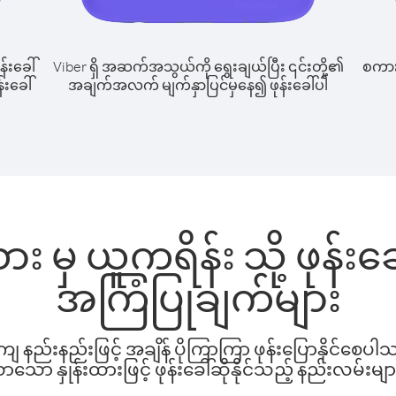
န်းခေါ်
Viber ရှိ အဆက်အသွယ်ကို ရွေးချယ်ပြီး ၎င်းတို့၏
စကားပ
်းခေါ်
အချက်အလက် မျက်နှာပြင်မှနေ၍ ဖုန်းခေါ်ပါ
း မှ ယူကရိန်း သို့ ဖုန်
အကြံပြုချက်များ
နည်းနည်းဖြင့် အချိန် ပိုကြာကြာ ဖုန်းပြောနိုင်စေပ
ော နှုန်းထားဖြင့် ဖုန်းခေါ်ဆိုနိုင်သည့် နည်းလမ်းမျာ