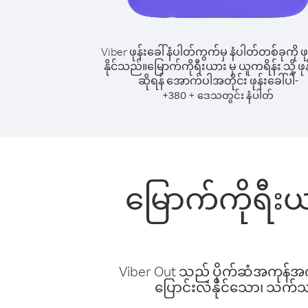
Viber ဖုန်းခေါ်နံပါတ်ကွက်မှ နံပါတ်တစ်ခုကို ဖု
နိုင်သည်။
မြောက်ကိုရီးယား မှ ယူကရိန်း သို့ ဖုန
ဆိုရန် အောက်ပါအတိုင်း ဖုန်းခေါ်ပါ-
+
+
380
ဒေသတွင်း နံပါတ်
မြောက်ကိုရီးယာ
Viber Out သည် ပိုက်ဆံအကုန်အကျ 
ပြောင်းလဲနိုင်သော၊ သက်သာသ