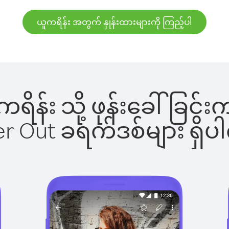
ယူကရိန်း အတွက် နှုန်းထားများကို ကြည့်ပါ
ူကရိန်း သို့ ဖုန်းခေါ်ခ
ber Out ခရက်ဒစ်များ ရှ