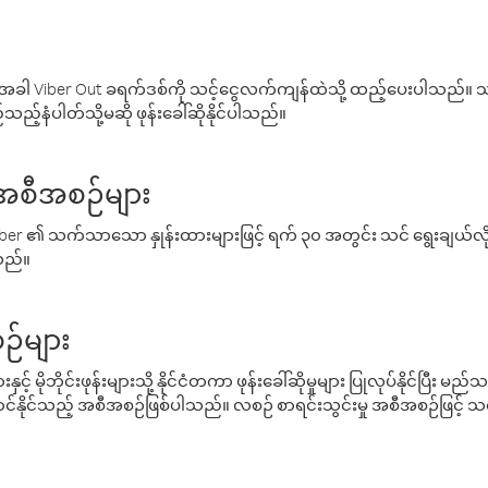
ါ Viber Out ခရက်ဒစ်ကို သင့်ငွေလက်ကျန်ထဲသို့ ထည့်ပေးပါသည်။ သင
ည့်နံပါတ်သို့မဆို ဖုန်းခေါ်ဆိုနိုင်ပါသည်။
် အစီအစဉ်များ
် Viber ၏ သက်သာသော နှုန်းထားများဖြင့် ရက် ၃၀ အတွင်း သင် ရွေးချယ်
်သည်။
ဉ်များ
့် မိုဘိုင်းဖုန်းများသို့ နိုင်ငံတကာ ဖုန်းခေါ်ဆိုမှုများ ပြုလုပ်နိုင်ပြီး
်နိုင်သည့် အစီအစဉ်ဖြစ်ပါသည်။ လစဉ် စာရင်းသွင်းမှု အစီအစဉ်ဖြင့်