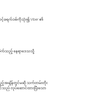
့်ခရက်ဒစ်ကိုသုံး၍ Viber ၏
လိုက်သည့် နေရာဒေသသို့
 မည်သည့်အချိန်တွင်မဆို သက်တမ်းတိုး
 သင်သည် လုပ်ဆောင်ထားပြီးသော