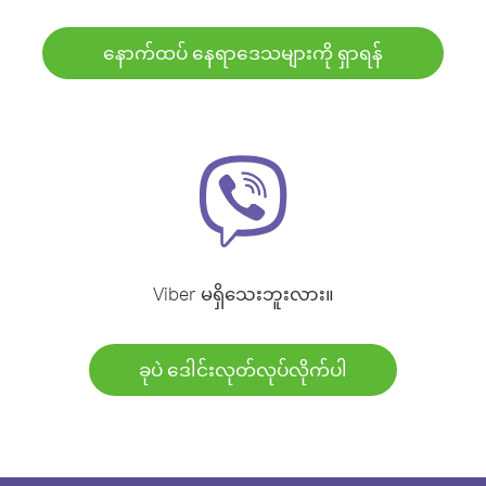
နောက်ထပ် နေရာဒေသများကို ရှာရန်
Viber မရှိသေးဘူးလား။
ခုပဲ ဒေါင်းလုတ်လုပ်လိုက်ပါ