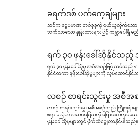
ခရက်ဒစ် ပက်ကေ့ချ်များ
သင်က ငွေပမာဏ တစ်ခုခုကို ဝယ်ယူလိုက်သောအခ
သက်သာသော နှုန်းထားများဖြင့် ကမ္ဘာပေါ်ရှိ မည်သ
ရက် ၃၀ ဖုန်းခေါ်ဆိုနိုင်သည့
ရက် ၃၀ ဖုန်းခေါ်ဆိုမှု အစီအစဉ်ဖြင့် သင်သည
နိုင်ငံတကာ ဖုန်းခေါ်ဆိုမှုများကို လုပ်ဆောင်နိုင
လစဉ် စာရင်းသွင်းမှု အစီအစ
လစဉ် စာရင်းသွင်းမှု အစီအစဉ်သည် ကြိုးဖုန်းများနှင
စရာ မလိုဘဲ အဆင်ပြေသလို ပြောင်းလဲလုပ်ဆောင
ဖုန်းခေါ်ဆိုမှုများတွင် ပိုက်ဆံချွေတာနိုင်ပါသည်။