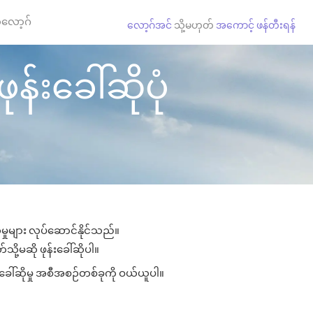
လော့ဂ်
လော့ဂ်အင်
သို့မဟုတ်
အကောင့် ဖန်တီးရန်
န်းခေါ်ဆိုပုံ
မှုများ လုပ်ဆောင်နိုင်သည်။
သို့မဆို ဖုန်းခေါ်ဆိုပါ။
းခေါ်ဆိုမှု အစီအစဉ်တစ်ခုကို ဝယ်ယူပါ။